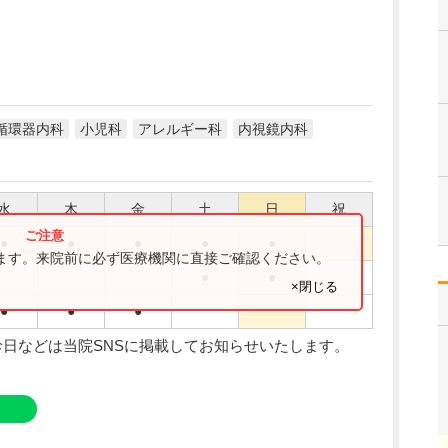
循環器内科
小児科
アレルギー科
内視鏡内科
水
木
金
土
日
祝
●
●
●
●
●
ります。来院前に必ず医療機関に直接ご確認ください。
●
●
×閉じる
●
●
●
日などは当院SNSに掲載してお知らせいたします。