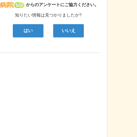
病院なび
からのアンケートにご協力ください。
知りたい情報は見つかりましたか?
はい
いいえ