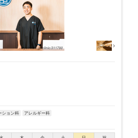
ーション科
アレルギー科
水
木
金
土
日
祝