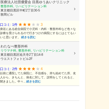
医療法人社団優愛会
目黒ゆうあいクリニック
整形外科, リハビリテーション科
東京都目黒区中町2丁目30-5
敦岡ビル
3
口コミ: 1件
身近にある総合病院で小児科・内科・整形外科など色々な
診療を受けられるので行きつけの病院にするにはとてもい
いと思います。
続きを読む
わたなべ整形外科
リウマチ科, 整形外科, リハビリテーション科
東京都目黒区祐天寺2丁目14-8
ウエストフォトビル2F
4
口コミ: 2件
以前に通院してた病院に、不信感を、持ち始めてた所、友
人から、きちんと、病名に対して、説明をしてくれると、
聞きました。中々...
続きを読む