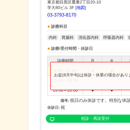
東京都目黒区鷹番2丁目20-10
学大80ビル 3F
[地図]
03-3793-8170
診療科目
内科
胃腸科
消化器内科
呼吸器内科
診療/受付時間・休診日
診療時間
月
火
9:00～13:00
●
●
お盆(8月中旬)は休診・休業の場合があ
15:00～18:00
15:00～20:00
●
●
祝日のみ休診です。特別な休診
備考:
祝
休診日:
初診・再診受付