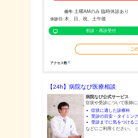
土曜AMのみ 臨時休診あり
備考:
木、日、祝、土午後
休診日:
初診・再診受付
こ
※
アクセス数
【24h】
病院なび医療相談
病院なび公式サービス
症状や受診について医師に
症状に適した診療科
受診の目安・タイミン
受診までに気をつける
などにご利用ください。（