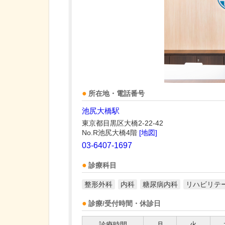
所在地・電話番号
池尻大橋駅
東京都目黒区大橋2-22-42
No.R池尻大橋4階
[地図]
03-6407-1697
診療科目
整形外科
内科
糖尿病内科
リハビリテ
診療/受付時間・休診日
診療時間
月
火