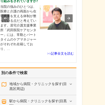
り組みをされていますか?
当院では、内科
当院の強みのひとつは、
科・皮膚科・リ
医療と介護の両面から在
ーション科に加
宅療養を支える体制が整
診療も行い、幅
っている点だと考えてい
談に対応できる
ます。居宅介護支援事業
えています。色
所「武田医院ケアセンタ
ごとや体の不調
ー」には、常勤とパート
て、とにかく身
タイムのケアマネジャー
機関を受診する
がそれぞれ在籍してお
を下げ…
り、…
>>記事全文を読む
別の条件で検索
地域から病院・クリニックを探す(目
黒区周辺)
駅から病院・クリニックを探す(目黒