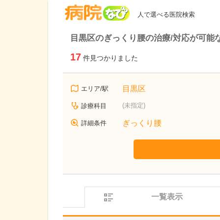
病院なび
人で選べる医院検索
目黒区のぎっくり腰の治療/対応が可能
17
件見つかりました
目黒区
エリア/駅
(未指定)
診療科目
ぎっくり腰
詳細条件
一覧表示