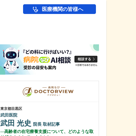
医療機関の皆様へ
医師(ドクター)の
東京都目黒区
東京都渋谷区
武田医院
さめじまクリニ
武田 光史
鮫島 光博
院長
取材記事
高齢者の在宅療養支援について、どのような取
貴院の特長を教