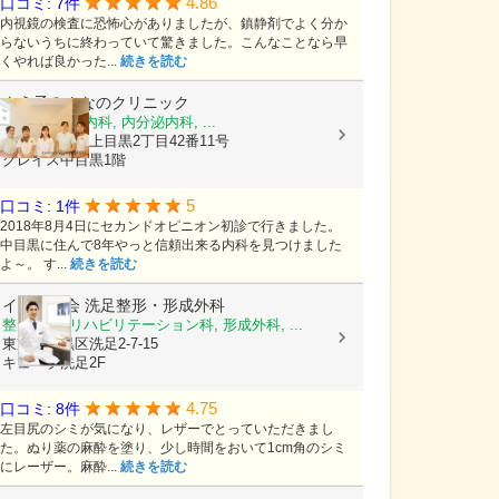
4.86
口コミ: 7件
内視鏡の検査に恐怖心がありましたが、鎮静剤でよく分か
らないうちに終わっていて驚きました。こんなことなら早
くやれば良かった...
続きを読む
よう子みんなのクリニック
内科, 糖尿病内科, 内分泌内科, ...
東京都目黒区上目黒2丁目42番11号
グレイス中目黒1階
5
口コミ: 1件
2018年8月4日にセカンドオピニオン初診で行きました。
中目黒に住んで8年やっと信頼出来る内科を見つけました
よ～。 す...
続きを読む
イートス会
洗足整形・形成外科
整形外科, リハビリテーション科, 形成外科, ...
東京都目黒区洗足2-7-15
キューブ洗足2F
4.75
口コミ: 8件
左目尻のシミが気になり、レザーでとっていただきまし
た。ぬり薬の麻酔を塗り、少し時間をおいて1cm角のシミ
にレーザー。麻酔...
続きを読む