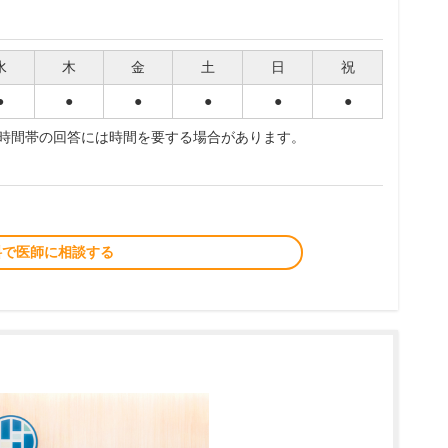
水
木
金
土
日
祝
●
●
●
●
●
●
夜時間帯の回答には時間を要する場合があります。
料で医師に相談する