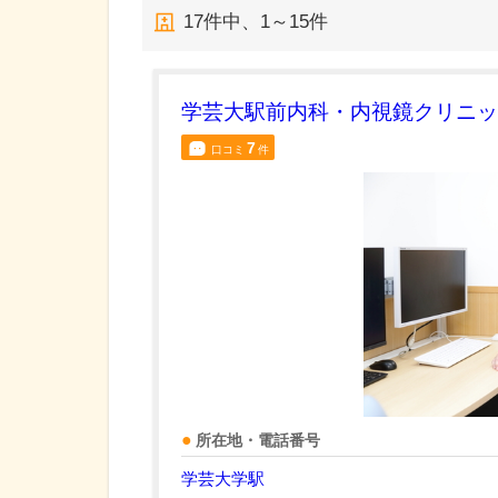
17
件中、
1～15件
学芸大駅前内科・内視鏡クリニッ
7
口コミ
件
所在地・電話番号
学芸大学駅