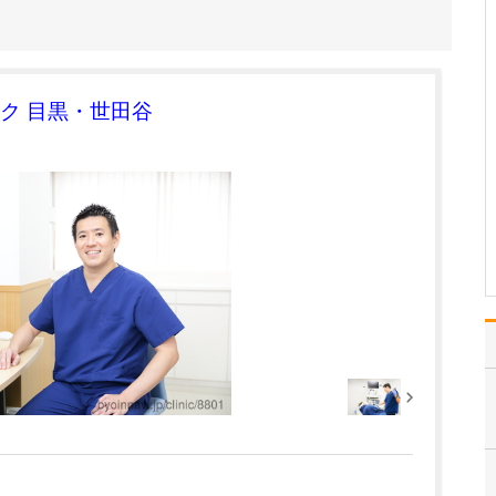
査」について教えてください
成子クリニックの一番の
特徴は「苦痛の少ない胃
カメラをする」ことで
す。今でこそ細い内視鏡
ク 目黒・世田谷
が開発されていますが、
当時は太いものしかな
く、胃カメラというのは
とても苦しい検査でし
た。…
>>記事全文を読む