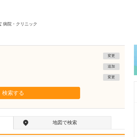
な
病院・クリニック
変更
追加
変更
検索する
東京都目黒区
成子クリニック
地図で検索
成子 浩
院長
取材記事
先生が力を入れている「苦しくない内視鏡検