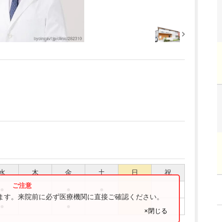
水
木
金
土
日
祝
●
●
●
ります。来院前に必ず医療機関に直接ご確認ください。
●
●
×閉じる