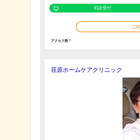
初診受付
こ
※
アクセス数
荏原ホームケアクリニック