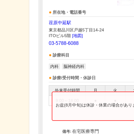
所在地・電話番号
荏原中延駅
東京都品川区戸越5丁目14-24
ITOビル5階
[地図]
03-5788-6088
診療科目
内科
脳神経内科
診療/受付時間・休診日
外来受付時間
月
火
9:00～18:00
●
●
お盆(8月中旬)は休診・休業の場合があ
在宅医療専門
備考: