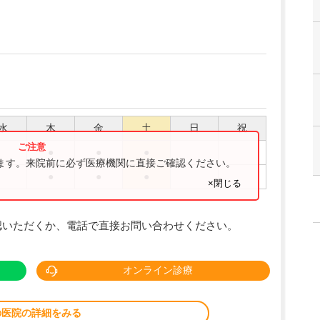
水
木
金
土
日
祝
●
●
●
ります。来院前に必ず医療機関に直接ご確認ください。
●
●
●
×閉じる
認いただくか、電話で直接お問い合わせください。
オンライン診療
の医院の詳細をみる