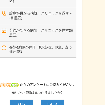
区)
診療科目から病院・クリニックを探す
(目黒区)
予約ができる病院・クリニックを探す(目
黒区)
各都道府県の休日・夜間診療、救急、当
番医情報
病院なび
からのアンケートにご協力ください。
知りたい情報は見つかりましたか?
はい
いいえ