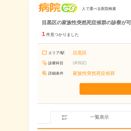
病院なび
人で選べる医院検索
目黒区の家族性突然死症候群の診察が
1
件見つかりました
目黒区
エリア/駅
(未指定)
診療科目
家族性突然死症候群
詳細条件
一覧表示