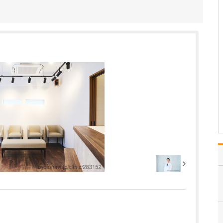
っしゃいますか?
予防医療と心血管疾患の
患者さんのケアに注力し
たいと考えています。循
環器疾患の多くは、高血
圧、糖尿病、脂質異常症
などの生活習慣病が原因
で動脈硬化が進み、心筋
梗塞や心不全を引き起こ
します。診療では、生活
習…
>>記事全文を読む