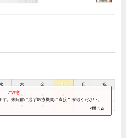
水
木
金
土
日
祝
●
●
●
ります。来院前に必ず医療機関に直接ご確認ください。
●
●
×閉じる