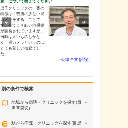
査」について教えてください
り組みをされてい
成子クリニックの一番の
当院の強みのひ
特徴は「苦痛の少ない胃
医療と介護の両
カメラをする」ことで
宅療養を支える
す。今でこそ細い内視鏡
っている点だと
が開発されていますが、
ます。居宅介護
当時は太いものしかな
所「武田医院ケ
く、胃カメラというのは
ー」には、常勤
とても苦しい検査でし
タイムのケアマ
た。…
がそれぞれ在籍
>>記事全文を読む
り、…
別の条件で検索
地域から病院・クリニックを探す(目
黒区周辺)
駅から病院・クリニックを探す(目黒