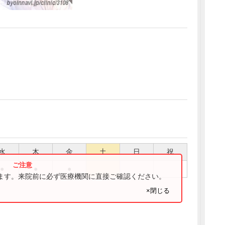
水
木
金
土
日
祝
●
●
●
ります。来院前に必ず医療機関に直接ご確認ください。
×閉じる