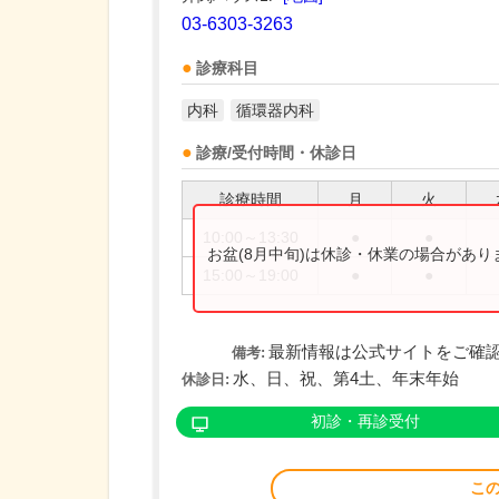
03-6303-3263
診療科目
内科
循環器内科
診療/受付時間・休診日
診療時間
月
火
10:00～13:30
●
●
お盆(8月中旬)は休診・休業の場合があ
15:00～19:00
●
●
最新情報は公式サイトをご確
備考:
水、日、祝、第4土、年末年始
休診日:
初診・再診受付
こ