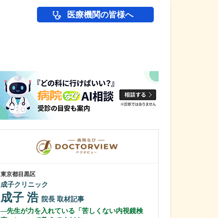
医療機関の皆様へ
医師(ドクター)の
東京都目黒区
東京都目黒区
成子クリニック
武田医院
成子 浩
武田 光史
院長
取材記事
先生が力を入れている「苦しくない内視鏡検
高齢者の在宅療