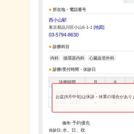
所在地・電話番号
西小山駅
東京都品川区小山6-1-1
[地図]
03-5794-8630
診療科目
内科
循環器内科
心臓血管外科
診療/受付時間・休診日
診療時間
月
火
9:00～12:15
●
●
お盆(8月中旬)は休診・休業の場合があ
16:00～18:30
●
●
予約優先
備考:
水、日、祝
休診日: