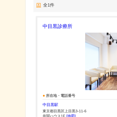
全
1
件
中目黒診療所
所在地・電話番号
中目黒駅
東京都目黒区上目黒3-11-6
井関ハウス1F
[地図]