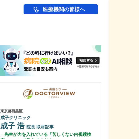
医療機関の皆様へ
医師(ドクター)の
東京都目黒区
東京都目黒区
成子クリニック
武田医院
成子 浩
武田 光史
院長
取材記事
先生が力を入れている「苦しくない内視鏡検
高齢者の在宅療