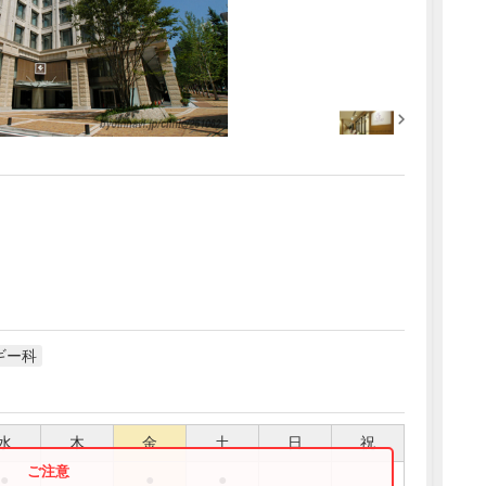
ギー科
水
木
金
土
日
祝
●
●
●