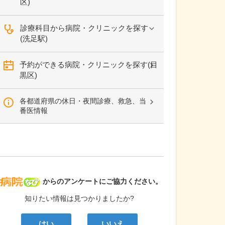
区)
診療科目から病院・クリニックを探す
(洗足駅)
予約ができる病院・クリニックを探す(目
黒区)
各都道府県の休日・夜間診療、救急、当
番医情報
病院なび
からのアンケートにご協力ください。
知りたい情報は見つかりましたか?
はい
いいえ