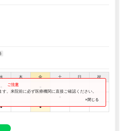
科
水
木
金
土
日
祝
●
●
ります。来院前に必ず医療機関に直接ご確認ください。
●
×閉じる
●
●