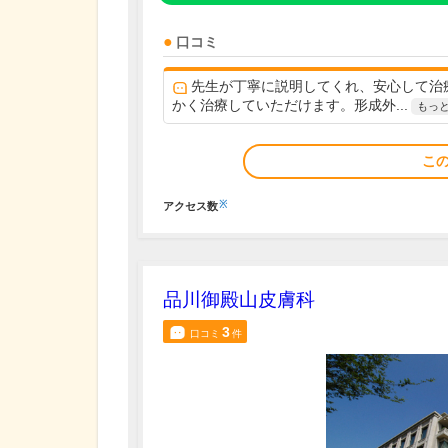
口コミ
先生が丁寧に説明してくれ、安心して治
かく治療していただけます。形成外...
もっ
こ
※
アクセス数
品川御殿山皮膚科
3
口コミ
件