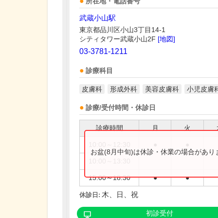
所在地・電話番号
武蔵小山駅
東京都品川区小山3丁目14-1
シティタワー武蔵小山2F
[地図]
03-3781-1211
診療科目
皮膚科
形成外科
美容皮膚科
小児皮膚
診療/受付時間・休診日
診療時間
月
火
10:00～12:30
●
●
お盆(8月中旬)は休診・休業の場合があ
10:00～13:30
15:00～18:30
●
●
木、日、祝
休診日:
初診受付