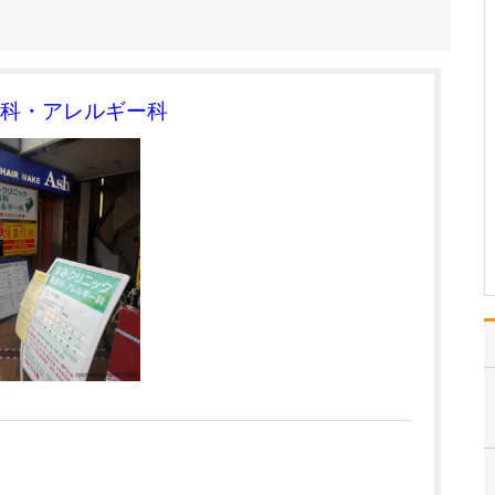
けられるのでしょうか?
たとえば「咳がなかなか
止まらない」といった場
合、まずはいつ頃から、
どのような咳が続いてい
科・アレルギー科
るのかといった経過を、
問診で丁寧にお伺いしま
す。そのうえで、血液検
査でアレルギーの有無を
確認し、レントゲン検査
で…
>>記事全文を読む