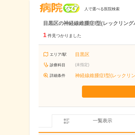
病院なび
人で選べる医院検索
目黒区の神経線維腫症Ⅰ型(レックリング
1
件見つかりました
目黒区
エリア/駅
(未指定)
診療科目
神経線維腫症Ⅰ型(レックリ
詳細条件
一覧表示