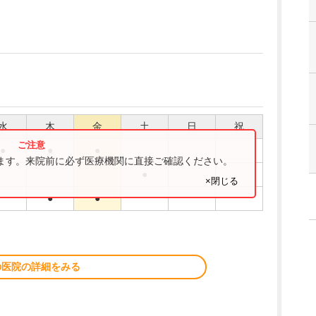
水
木
金
土
日
祝
●
●
●
ります。来院前に必ず医療機関に直接ご確認ください。
●
×閉じる
●
●
の医院の詳細をみる