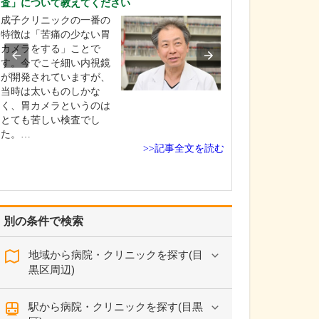
査」について教えてください
り組みをされてい
成子クリニックの一番の
当院の強みのひ
特徴は「苦痛の少ない胃
医療と介護の両
カメラをする」ことで
宅療養を支える
す。今でこそ細い内視鏡
っている点だと
が開発されていますが、
ます。居宅介護
当時は太いものしかな
所「武田医院ケ
く、胃カメラというのは
ー」には、常勤
とても苦しい検査でし
タイムのケアマ
た。…
がそれぞれ在籍
>>記事全文を読む
り、…
別の条件で検索
地域から病院・クリニックを探す(目
黒区周辺)
駅から病院・クリニックを探す(目黒