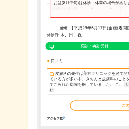
お盆(8月中旬)は休診・休業の場合があ
15:00～18:00
●
●
【平成28年6月17日(金)新規開
備考:
木、日、祝
休診日:
初診・再診受付
口コミ
皮膚科の先生は美容クリニックを経て開
ている方が多い中、きちんと皮膚科のこと
てこられた病院を探していました。 こ...
も
む
こ
※
アクセス数