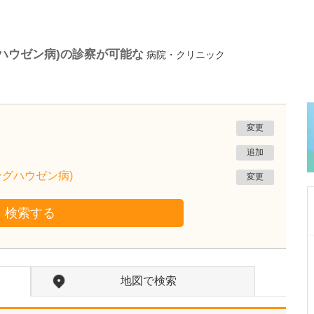
ハウゼン病)の診察が可能な
病院・クリニック
変更
追加
ングハウゼン病)
変更
検索する
東京都世田谷区
かなざわ内科クリニック
地図で検索
金澤 修
院長
取材記事
呼吸器内科では、どのような専門的な診療が受