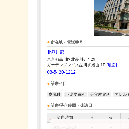
所在地・電話番号
北品川駅
東京都品川区北品川6-7-29
ガーデングレイス品川御殿山 1F
[地図]
03-5420-1212
診療科目
皮膚科
小児皮膚科
美容皮膚科
アレル
診療/受付時間・休診日
診療時間
月
火
9:00～13:00
●
●