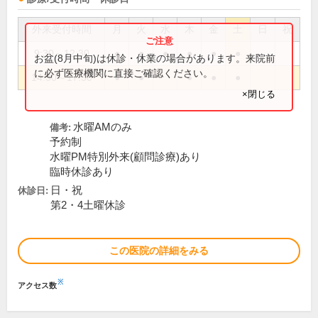
外来受付時間
月
火
水
木
金
土
日
祝
9:30～12:30
●
●
●
●
●
●
お盆(8月中旬)は休診・休業の場合があります。来院前
に必ず医療機関に直接ご確認ください。
14:30～17:30
●
●
●
●
●
×閉じる
水曜AMのみ
備考:
予約制
水曜PM特別外来(顧問診療)あり
臨時休診あり
日・祝
休診日:
第2・4土曜休診
この医院の詳細をみる
※
アクセス数