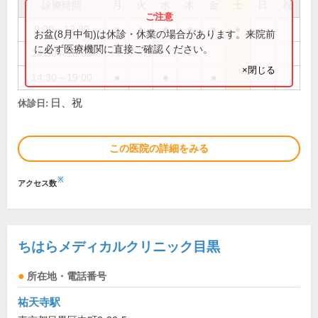
診療時間
月
火
水
木
金
土
日
祝
9:00～12:30
●
●
●
●
●
●
お盆(8月中旬)は休診・休業の場合があります。来院前
に必ず医療機関に直接ご確認ください。
14:30～18:00
●
×閉じる
14:30～19:00
●
●
●
日、祝
休診日:
この医院の詳細をみる
※
アクセス数
ちはらメディカルクリニック目黒
所在地・電話番号
祐天寺駅