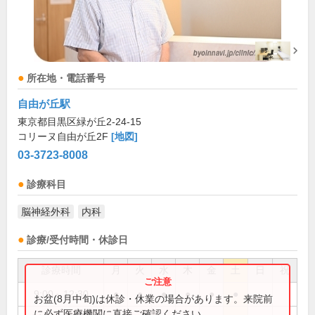
所在地・電話番号
自由が丘駅
東京都目黒区緑が丘2-24-15
コリーヌ自由が丘2F
[地図]
03-3723-8008
診療科目
脳神経外科
内科
診療/受付時間・休診日
診療時間
月
火
水
木
金
土
日
祝
9:00～12:30
●
●
●
●
●
●
お盆(8月中旬)は休診・休業の場合があります。来院前
に必ず医療機関に直接ご確認ください。