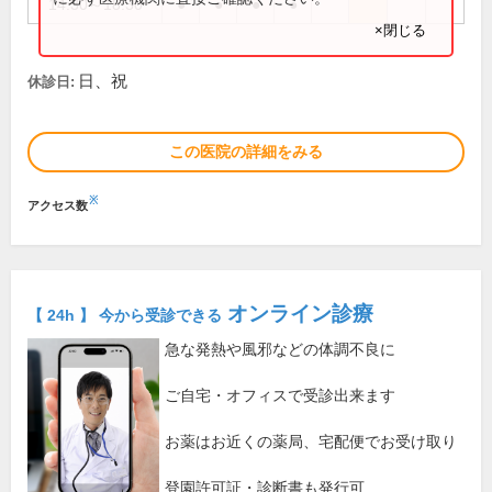
14:30～18:30
●
●
●
●
×閉じる
日、祝
休診日:
この医院の詳細をみる
※
アクセス数
オンライン診療
【 24h 】 今から受診できる
急な発熱や風邪などの体調不良に
ご自宅・オフィスで受診出来ます
お薬はお近くの薬局、宅配便でお受け取り
登園許可証・診断書も発行可