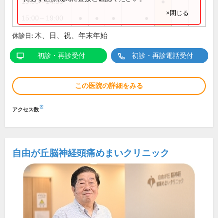
10:00～14:30
●
×閉じる
15:00～19:00
●
●
●
●
木、日、祝、年末年始
休診日:
初診・再診受付
初診・再診電話受付
この医院の詳細をみる
※
アクセス数
自由が丘脳神経頭痛めまいクリニック