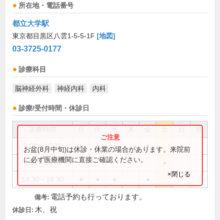
所在地・電話番号
都立大学駅
東京都目黒区八雲1-5-5-1F
[地図]
03-3725-0177
診療科目
脳神経外科
神経内科
内科
診療/受付時間・休診日
診療時間
月
火
水
木
金
土
日
祝
9:00～12:30
●
●
●
●
●
お盆(8月中旬)は休診・休業の場合があります。来院前
に必ず医療機関に直接ご確認ください。
9:00～13:00
●
×閉じる
14:30～18:30
●
●
●
●
電話予約も行っております。
備考:
木、祝
休診日: