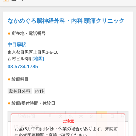
なかめぐろ脳神経外科・内科 頭痛クリニック
所在地・電話番号
中目黒駅
東京都目黒区上目黒3-6-18
西村ビル3階
[地図]
03-5734-1785
診療科目
脳神経外科
内科
診療/受付時間・休診日
診療時間
月
火
水
木
金
土
日
祝
10:00～13:30
●
●
●
●
お盆(8月中旬)は休診・休業の場合があります。来院前
に必ず医療機関に直接ご確認ください。