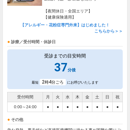
【夜間休日・全国エリア】
【健康保険適用】
【アレルギー・花粉症専門外来】はじめました！
こちらから＞＞
診療／受付時間・休診日
受診までの目安時間
37
分後
2
4
時
分ごろ
最短
にお呼びいたします
受付時間
月
火
水
木
金
土
日
祝
0:00～24:00
●
●
●
●
●
●
●
●
その他