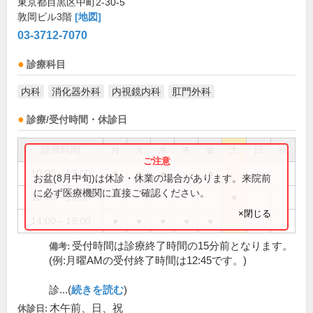
東京都目黒区中町2-30-5
敦岡ビル3階
[地図]
03-3712-7070
診療科目
内科
消化器外科
内視鏡内科
肛門外科
診療/受付時間・休診日
診療時間
月
火
水
木
金
土
日
祝
10:00～13:00
●
●
●
●
お盆(8月中旬)は休診・休業の場合があります。来院前
に必ず医療機関に直接ご確認ください。
10:00～15:00
●
×閉じる
14:00～19:00
●
●
●
●
●
受付時間は診療終了時間の15分前となります。
備考:
(例:月曜AMの受付終了時間は12:45です。)
診...(
続きを読む
)
木午前、日、祝
休診日: