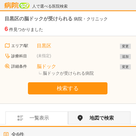
病院なび
人で選べる医院検索
目黒区の脳ドックが受けられる
病院・クリニック
6
件見つかりました
目黒区
エリア/駅
変更
(未指定)
診療科目
追加
脳ドック
詳細条件
変更
脳ドックが受けられる病院
検索する
一覧表示
地図で検索
全
6
件