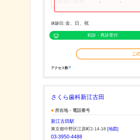
14:00～18:00
●
●
金、日、祝
休診日:
初診・再診受付
こ
※
アクセス数
さくら歯科新江古田
所在地・電話番号
新江古田駅
東京都中野区江原町2-14-18
[地図]
03-3950-4488