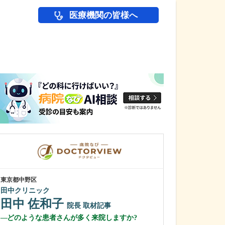
医療機関の皆様へ
医師(ドクター)の
東京都中野区
東京都世田谷区
田中クリニック
ニコこどもクリ
田中 佐和子
市橋 い
院長
取材記事
どのような患者さんが多く来院しますか?
プライマリケア