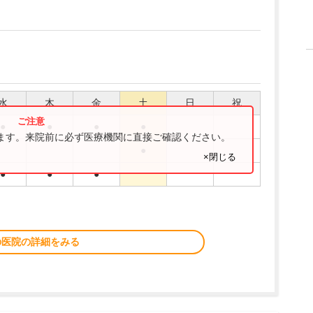
水
木
金
土
日
祝
●
●
●
●
ります。来院前に必ず医療機関に直接ご確認ください。
●
×閉じる
●
●
●
の医院の詳細をみる