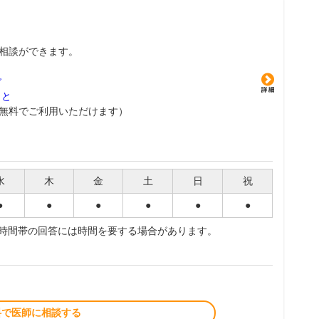
相談ができます。
グ
こと
無料でご利用いただけます）
水
木
金
土
日
祝
●
●
●
●
●
●
夜時間帯の回答には時間を要する場合があります。
料で医師に相談する