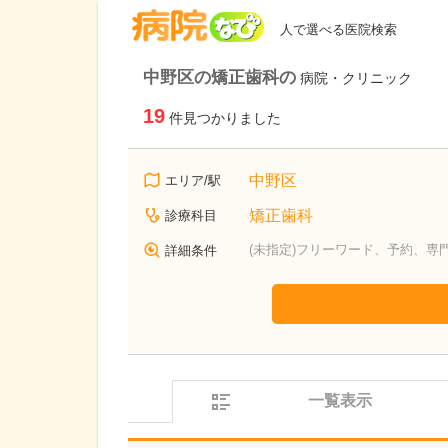
病院なび
人で選べる医院検索
中野区の矯正歯科の
病院・クリニック
19
件見つかりました
中野区
エリア/駅
矯正歯科
診療科目
(未指定)フリーワード、予約、専
詳細条件
一覧表示