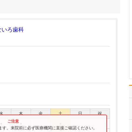
ください。
これまで耳を専門に研鑽
を積んできたこともあ
り、難聴や突発性難聴、
中耳炎をはじめ、耳鳴り
ないろ歯科
やめまいなどの診断・治
療には特に力を入れてい
ます。難聴は原因によっ
て治療法が異なるため、
まずは詳しい検査で「ど
こに…
>>記事全文を読む
水
木
金
土
日
祝
●
●
●
ります。来院前に必ず医療機関に直接ご確認ください。