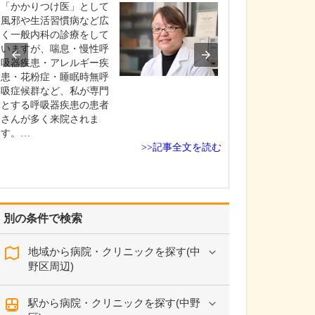
しました。
「かかりつけ医」として
身近にいて何で
風邪や生活習慣病など広
乗ってくれる総
く一般内科の診療をして
ことを「プライ
いますが、喘息・慢性呼
ア」と呼びます
吸器疾患・アレルギー疾
さんの疾患や症
患・花粉症・睡眠時無呼
く対応できるよ
吸症候群など、私が専門
リニックでは感
とする呼吸器疾患の患者
診、予防接種と
さんが多く来院されま
般的な小児診療
す。…
>>記事全文を読む
アレ…
別の条件で検索
地域から病院・クリニックを探す(中
野区周辺)
駅から病院・クリニックを探す(中野