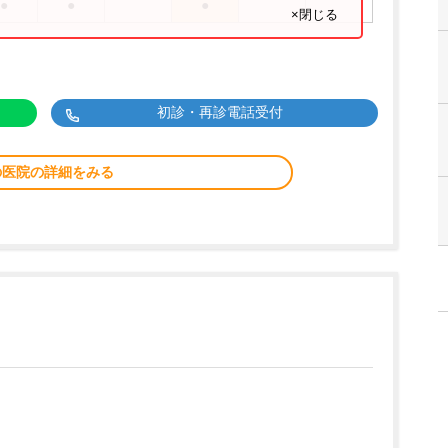
●
●
●
×閉じる
初診・再診電話受付
の医院の詳細をみる