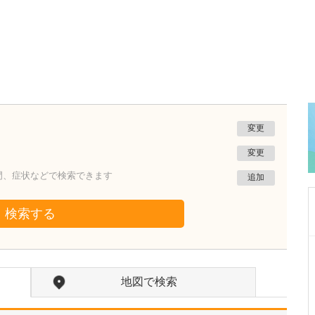
変更
変更
門、症状などで検索できます
追加
検索する
東京都中野区
中野富士見町耳鼻咽喉科
地図で検索
冨岡 亮太
院長
取材記事
特に先生が力を入れている診療について教えて