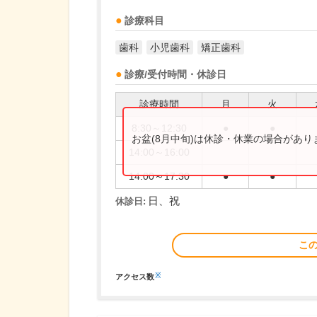
診療科目
歯科
小児歯科
矯正歯科
診療/受付時間・休診日
診療時間
月
火
8:30～12:30
●
●
お盆(8月中旬)は休診・休業の場合があ
14:00～16:00
14:00～17:30
●
●
日、祝
休診日:
こ
※
アクセス数