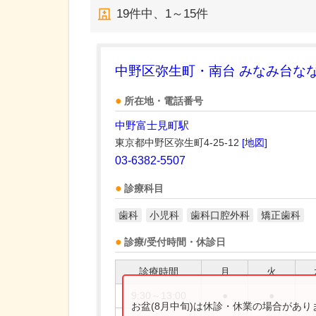
19
件中、
1～15件
中野区弥生町・南台 みなみ台な
所在地・電話番号
中野富士見町駅
東京都中野区弥生町4-25-12
[地図]
03-6382-5507
診療科目
歯科
小児科
歯科口腔外科
矯正歯科
診療/受付時間・休診日
診療時間
月
火
9:30～13:00
●
●
お盆(8月中旬)は休診・休業の場合があ