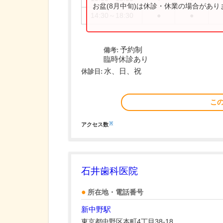
お盆(8月中旬)は休診・休業の場合があ
14:30～18:30
●
●
予約制
備考:
臨時休診あり
水、日、祝
休診日:
こ
※
アクセス数
石井歯科医院
所在地・電話番号
新中野駅
東京都中野区本町4丁目38-18