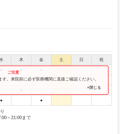
水
木
金
土
日
祝
●
●
●
ります。来院前に必ず医療機関に直接ご確認ください。
●
×閉じる
●
●
●
あり
0～21:00まで