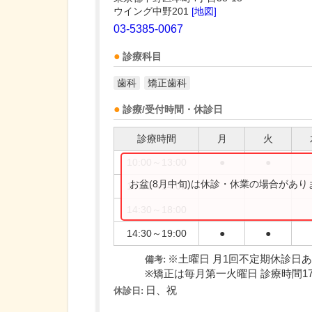
ウイング中野201
[地図]
03-5385-0067
診療科目
歯科
矯正歯科
診療/受付時間・休診日
診療時間
月
火
10:00～13:00
●
●
お盆(8月中旬)は休診・休業の場合があ
10:00～14:00
14:30～18:00
14:30～19:00
●
●
※土曜日 月1回不定期休診日
備考:
※矯正は毎月第一火曜日 診療時間17:0
日、祝
休診日: