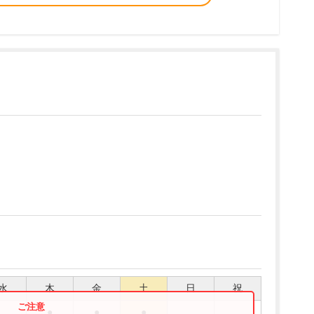
水
木
金
土
日
祝
●
●
●