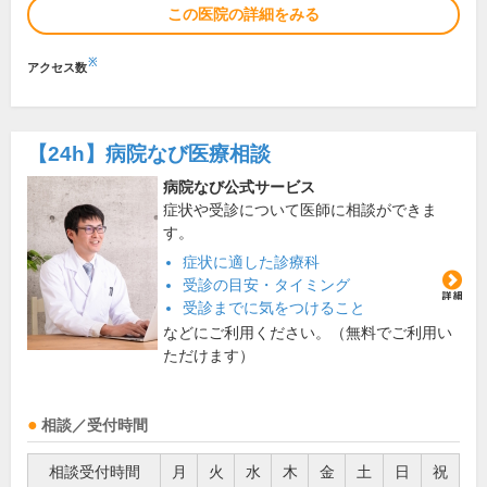
この医院の詳細をみる
※
アクセス数
【24h】
病院なび医療相談
病院なび公式サービス
症状や受診について医師に相談ができま
す。
症状に適した診療科
受診の目安・タイミング
受診までに気をつけること
などにご利用ください。（無料でご利用い
ただけます）
相談／受付時間
相談受付時間
月
火
水
木
金
土
日
祝