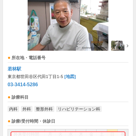
所在地・電話番号
若林駅
東京都世田谷区代田1丁目1-5
[地図]
03-3414-5286
診療科目
内科
外科
整形外科
リハビリテーション科
診療/受付時間・休診日
外来受付時間
月
火
水
木
金
土
日
祝