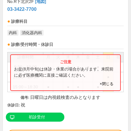
No.R下北沢2F
[地図]
03-3422-7700
診療科目
内科
消化器内科
診療/受付時間・休診日
診療時間
月
火
水
木
金
土
日
祝
9:30～13:00
●
●
●
●
●
●
●
お盆(8月中旬)は休診・休業の場合があります。来院前
に必ず医療機関に直接ご確認ください。
14:00～16:30
●
×閉じる
15:00～18:30
●
●
●
●
日曜日は内視鏡検査のみとなります
備考:
祝
休診日:
初診受付