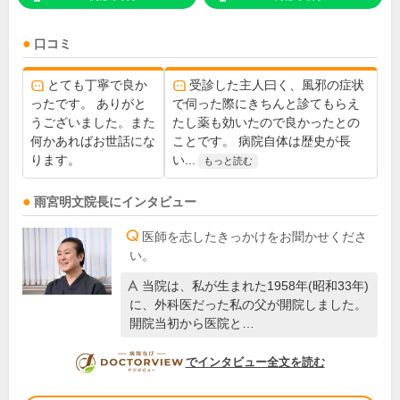
口コミ
とても丁寧で良か
受診した主人曰く、風邪の症状
ったです。 ありがと
で伺った際にきちんと診てもらえ
うございました。また
たし薬も効いたので良かったとの
何かあればお世話にな
ことです。 病院自体は歴史が長
ります。
い...
もっと読む
雨宮明文
院長
にインタビュー
医師を志したきっかけをお聞かせくださ
い。
当院は、私が生まれた1958年(昭和33年)
に、外科医だった私の父が開院しました。
開院当初から医院と…
DOCTORVIEW
でインタビュー全文を読む