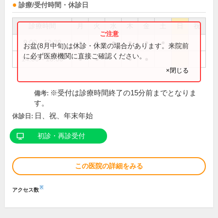
診療/受付時間・休診日
診療時間
月
火
水
木
金
土
日
祝
9:00～12:30
●
●
●
●
●
●
お盆(8月中旬)は休診・休業の場合があります。来院前
に必ず医療機関に直接ご確認ください。
14:30～18:00
●
●
●
●
×閉じる
※受付は診療時間終了の15分前までとなりま
備考:
す。
日、祝、年末年始
休診日:
初診・再診受付
この医院の詳細をみる
※
アクセス数