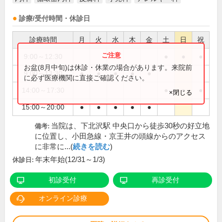
診療/受付時間・休診日
診療時間
月
火
水
木
金
土
日
祝
9:00～12:30
●
●
●
お盆(8月中旬)は休診・休業の場合があります。来院前
9:00～13:30
●
●
●
●
●
に必ず医療機関に直接ご確認ください。
14:00～17:30
●
●
●
×閉じる
15:00～20:00
●
●
●
●
●
当院は、下北沢駅 中央口から徒歩30秒の好立地
備考:
に位置し、小田急線・京王井の頭線からのアクセス
に非常に...(
続きを読む
)
年末年始(12/31～1/3)
休診日:
初診受付
再診受付
オンライン診療