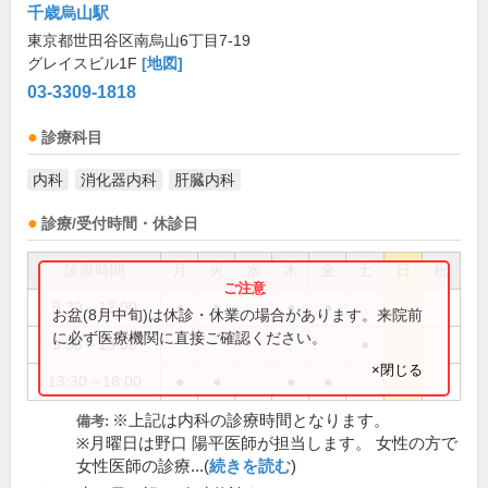
千歳烏山駅
東京都世田谷区南烏山6丁目7-19
グレイスビル1F
[地図]
03-3309-1818
診療科目
内科
消化器内科
肝臓内科
診療/受付時間・休診日
診療時間
月
火
水
木
金
土
日
祝
9:30～12:00
●
●
●
●
お盆(8月中旬)は休診・休業の場合があります。来院前
に必ず医療機関に直接ご確認ください。
9:30～13:00
●
×閉じる
13:30～18:00
●
●
●
●
※上記は内科の診療時間となります。
備考:
※月曜日は野口 陽平医師が担当します。 女性の方で
女性医師の診療...(
続きを読む
)