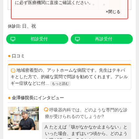
に必ず医療機関に直接ご確認ください。
14:00～19:00
●
●
●
●
●
●
×閉じる
日、祝
休診日:
初診受付
再診受付
口コミ
地域密着型の、アットホームな病院です。先生はテキパ
キとした方で、的確な質問で問診を勧めてくれます。アレル
ギー症状などに付...
もっと読む
金澤修
院長
にインタビュー
呼吸器内科では、どのような専門的な診
療が受けられるのでしょうか?
たとえば「咳がなかなか止まらない」と
いった場合、まずはいつ頃から、どのよう