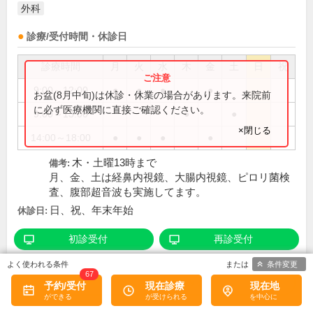
外科
診療/受付時間・休診日
診療時間
月
火
水
木
金
土
日
祝
9:00～12:00
●
●
●
●
お盆(8月中旬)は休診・休業の場合があります。来院前
に必ず医療機関に直接ご確認ください。
9:00～13:00
●
●
×閉じる
14:00～18:00
●
●
●
●
木・土曜13時まで
備考:
月、金、土は経鼻内視鏡、大腸内視鏡、ピロリ菌検
査、腹部超音波も実施してます。
日、祝、年末年始
休診日:
初診受付
再診受付
条件変更
67
この医院の詳細をみる
予約/受付
現在診療
現在地