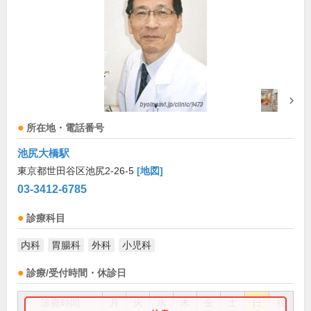
所在地・電話番号
池尻大橋駅
東京都世田谷区池尻2-26-5
[地図]
03-3412-6785
診療科目
内科
胃腸科
外科
小児科
診療/受付時間・休診日
診療時間
月
火
水
木
金
土
日
祝