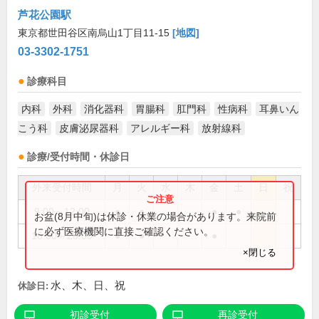
芦花公園駅
東京都世田谷区南烏山1丁目11-15
[地図]
03-3302-1751
診療科目
内科
外科
消化器科
胃腸科
肛門科
性病科
耳鼻いん
こう科
皮膚泌尿器科
アレルギー科
放射線科
診療/受付時間・休診日
外来受付時間
月
火
水
木
金
土
日
祝
9:00～12:00
●
●
●
●
お盆(8月中旬)は休診・休業の場合があります。来院前
に必ず医療機関に直接ご確認ください。
16:00～20:00
●
●
●
×閉じる
水、木、日、祝
休診日:
初診受付
再診受付