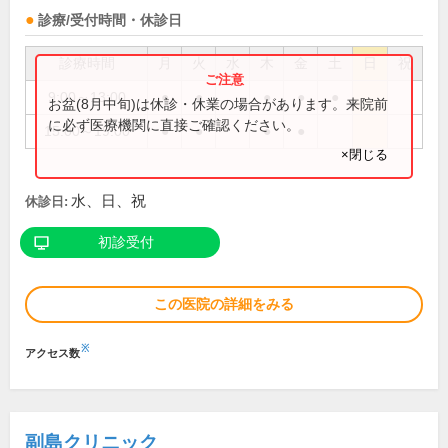
診療/受付時間・休診日
診療時間
月
火
水
木
金
土
日
祝
9:00～13:00
●
●
●
●
●
お盆(8月中旬)は休診・休業の場合があります。来院前
に必ず医療機関に直接ご確認ください。
15:00～19:00
●
●
●
●
×閉じる
水、日、祝
休診日:
初診受付
この医院の詳細をみる
※
アクセス数
副島クリニック