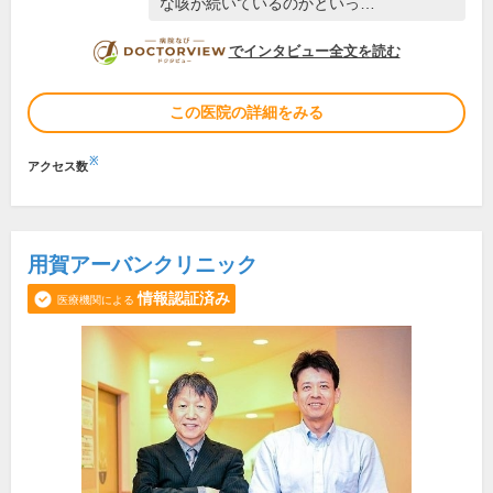
な咳が続いているのかといっ…
DOCTORVIEW
でインタビュー全文を読む
この医院の詳細をみる
※
アクセス数
用賀アーバンクリニック
情報認証済み
医療機関による