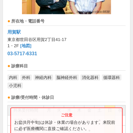
所在地・電話番号
用賀駅
東京都世田谷区用賀2丁目41-17
1・2F
[地図]
03-5717-6331
診療科目
内科
外科
神経内科
脳神経外科
消化器科
循環器科
小児科
診療/受付時間・休診日
外来受付時間
月
火
水
木
金
土
日
祝
8:00～13:00
●
お盆(8月中旬)は休診・休業の場合があります。来院前
に必ず医療機関に直接ご確認ください。
8:00～18:30
●
●
●
●
●