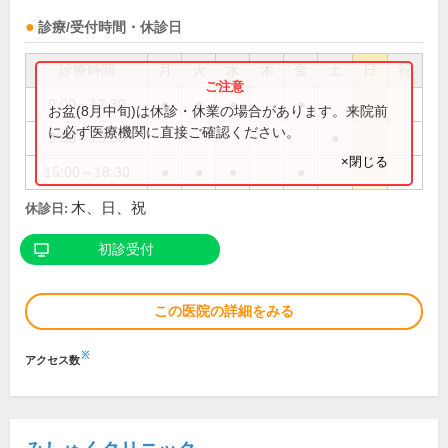
診療/受付時間・休診日
診療時間
月
火
水
木
金
土
日
祝
9:00～12:30
●
●
●
●
お盆(8月中旬)は休診・休業の場合があります。来院前
に必ず医療機関に直接ご確認ください。
9:00～13:00
●
×閉じる
15:00～18:30
●
●
●
●
木、日、祝
休診日:
初診受付
この医院の詳細をみる
※
アクセス数