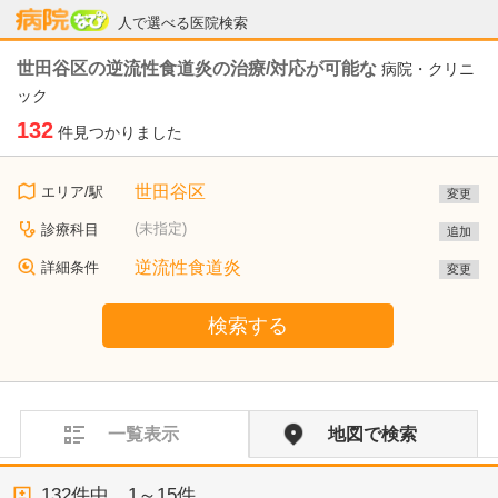
病院なび
人で選べる医院検索
世田谷区の逆流性食道炎の治療/対応が可能な
病院・クリニ
ック
132
件見つかりました
世田谷区
エリア/駅
変更
(未指定)
診療科目
追加
逆流性食道炎
詳細条件
変更
検索する
一覧表示
地図で検索
132
件中、
1～15件