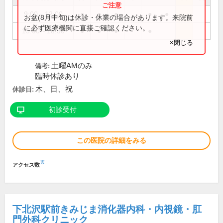
9:00～12:00
●
●
●
●
●
お盆(8月中旬)は休診・休業の場合があります。来院前
に必ず医療機関に直接ご確認ください。
15:00～18:30
●
●
●
●
×閉じる
土曜AMのみ
備考:
臨時休診あり
木、日、祝
休診日:
初診受付
この医院の詳細をみる
※
アクセス数
下北沢駅前きみじま消化器内科・内視鏡・肛
門外科クリニック