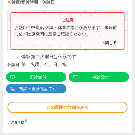
診療/受付時間・休診日
診療時間
月
火
水
木
金
土
日
祝
8:00～13:00
●
●
●
●
●
お盆(8月中旬)は休診・休業の場合があります。来院前
に必ず医療機関に直接ご確認ください。
14:00～16:00
●
×閉じる
15:00～20:00
●
●
●
●
第二火曜日は休診です
備考:
第二火曜、金、日、祝
休診日:
初診受付
再診受付
初診・再診電話受付
この医院の詳細をみる
※
アクセス数