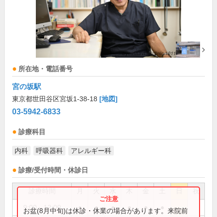
所在地・電話番号
宮の坂駅
東京都世田谷区宮坂1-38-18
[地図]
03-5942-6833
診療科目
内科
呼吸器科
アレルギー科
診療/受付時間・休診日
診療時間
月
火
水
木
金
土
日
祝
9:00～12:00
●
●
●
●
●
●
お盆(8月中旬)は休診・休業の場合があります。来院前