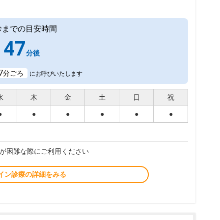
診までの目安時間
47
分後
7
分ごろ
にお呼びいたします
水
木
金
土
日
祝
●
●
●
●
●
●
が困難な際にご利用ください
イン診療の詳細をみる