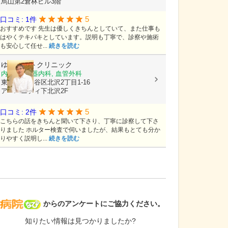
烏山第2倉林ビル3階
5
口コミ: 1件
おすすめです 先生は優しくきちんとしていて、また仕事も
はやくテキパキとしています。説明も丁寧で、診察や施術
も安心して任せ...
続きを読む
ゆうハートクリニック
内科, 循環器内科, 血管外科
東京都世田谷区北沢2丁目1-16
アーバニティ下北沢2F
5
口コミ: 2件
こちらの話をきちんと聞いて下さり、丁寧に診察して下さ
りました ホルター検査で伺いましたが、結果もとても分か
りやすく説明し...
続きを読む
病院なび
からのアンケートにご協力ください。
知りたい情報は見つかりましたか?