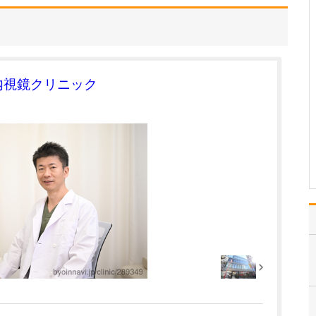
貴院の名称「ホヌ」には、どのような想いが込
められているのでしょうか?
「ホヌ」はハワイ語で
「ウミガメ」を意味し、
現地では幸運を運ぶ神聖
内視鏡クリニック
な存在として大切にされ
ています。広く穏やかな
海を悠々と泳ぐホヌのよ
うに、私たちもこの地域
の皆さんのそばで、静か
に、あたたかく寄り添え
る存…
>>記事全文を読む