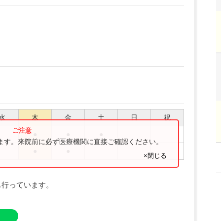
水
木
金
土
日
祝
●
●
●
ります。来院前に必ず医療機関に直接ご確認ください。
●
●
×閉じる
も行っています。