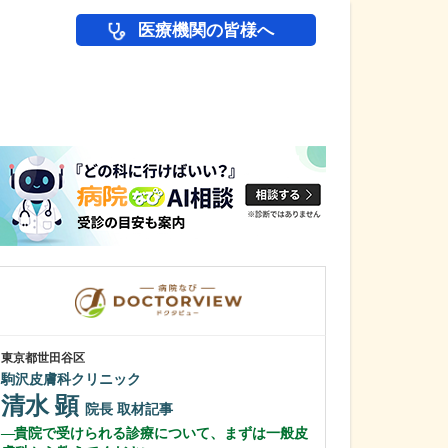
医療機関の皆様へ
医師(ドクター)の
東京都世田谷区
東京都世田谷区
駒沢皮膚科クリニック
天下堂医院
清水 顕
雨宮 明文
院長
取材記事
貴院で受けられる診療について、まずは一般皮
医師を志したき