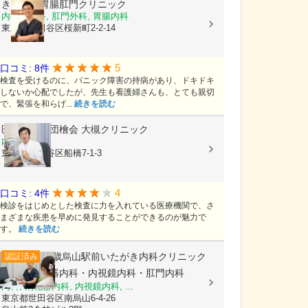
きたやま胃腸肛門クリニック
内視鏡内科, 肛門外科, 胃腸内科
東京都世田谷区桜新町2-2-14
5
口コミ: 8件
検査を受けるのに、パニック障害の持病があり、ドキドキ
しないか心配でしたが、先生も看護婦さんも、とても親切
で、緊張を和らげ...
続きを読む
医療法人社団檜会
大槻クリニック
内科
東京都世田谷区船橋7-1-3
4
口コミ: 4件
検診をはじめとした検査に力を入れている医療機関で、さ
まざまな疾患を早めに発見することができるのが魅力で
す。
続きを読む
千歳烏山駅前いたがき内科クリニック
認証済み
内科・消化器内科・内視鏡内科・肛門内科
内科, 消化器内科, 内視鏡内科, ...
東京都世田谷区南烏山6-4-26