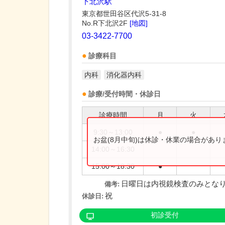
下北沢駅
東京都世田谷区代沢5-31-8
No.R下北沢2F
[地図]
03-3422-7700
診療科目
内科
消化器内科
診療/受付時間・休診日
診療時間
月
火
9:30～13:00
●
●
お盆(8月中旬)は休診・休業の場合があ
14:00～16:30
15:00～18:30
●
日曜日は内視鏡検査のみとな
備考:
祝
休診日:
初診受付