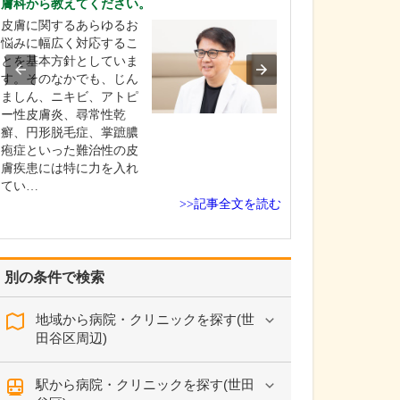
膚科から教えてください。
当院は、私が生
皮膚に関するあらゆるお
1958年(昭和33年
悩みに幅広く対応するこ
科医だった私の
とを基本方針としていま
しました。開院
す。そのなかでも、じん
医院と自宅が同
ましん、ニキビ、アトピ
にあり、私は、
ー性皮膚炎、尋常性乾
遊び場のように
癬、円形脱毛症、掌蹠膿
てきたんです(笑)。
疱症といった難治性の皮
年(昭和4…
膚疾患には特に力を入れ
てい…
>>記事全文を読む
別の条件で検索
地域から病院・クリニックを探す(世
田谷区周辺)
駅から病院・クリニックを探す(世田