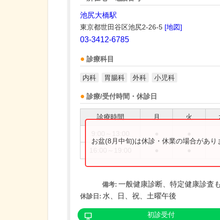
池尻大橋駅
東京都世田谷区池尻2-26-5
[地図]
03-3412-6785
診療科目
内科
胃腸科
外科
小児科
診療/受付時間・休診日
診療時間
月
火
9:00～13:00
●
●
お盆(8月中旬)は休診・休業の場合があ
16:00～19:00
●
●
一般健康診断、特定健康診査
備考:
水、日、祝、土曜午後
休診日:
初診受付