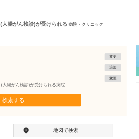
(大腸がん検診)が受けられる
病院・クリニック
変更
追加
変更
(大腸がん検診)が受けられる病院
検索する
東京都品川区
品川ホヌクリニック
笠茂 明音
院長
地図で検索
笠茂 修平
医師
取材記事