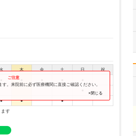
水
木
金
土
日
祝
●
●
●
●
●
ります。来院前に必ず医療機関に直接ご確認ください。
●
×閉じる
●
●
●
ります