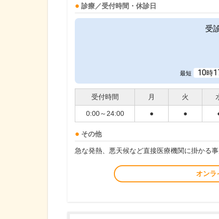
診療／受付時間・休診日
受
10
1
時
最短
受付時間
月
火
0:00～24:00
●
●
その他
急な発熱、悪天候など直接医療機関に掛かる事
オンラ