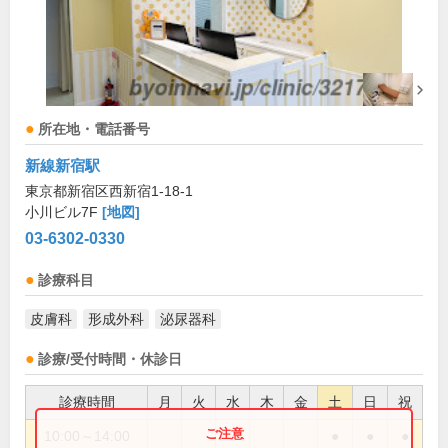
所在地・電話番号
新線新宿駅
東京都新宿区西新宿1-18-1
小川ビル7F
[地図]
03-6302-0330
診療科目
皮膚科
形成外科
泌尿器科
診療/受付時間・休診日
診療時間
月
火
水
木
金
土
日
祝
10:00～14:00
●
●
●