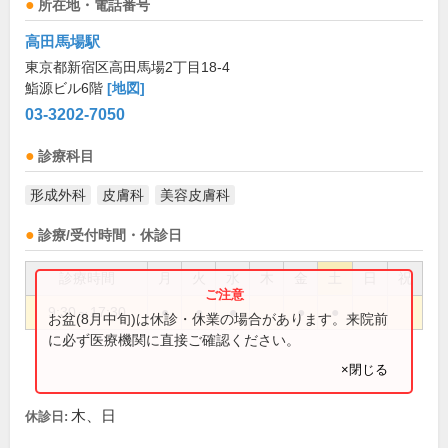
所在地・電話番号
高田馬場駅
東京都新宿区高田馬場2丁目18-4
鮨源ビル6階
[地図]
03-3202-7050
診療科目
形成外科
皮膚科
美容皮膚科
診療/受付時間・休診日
診療時間
月
火
水
木
金
土
日
祝
9:30～17:30
●
●
●
●
●
お盆(8月中旬)は休診・休業の場合があります。来院前
に必ず医療機関に直接ご確認ください。
×閉じる
木、日
休診日: