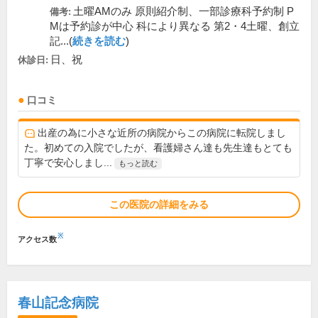
土曜AMのみ 原則紹介制、一部診療科予約制 P
備考:
Mは予約診が中心 科により異なる 第2・4土曜、創立
記...(
続きを読む
)
日、祝
休診日:
口コミ
出産の為に小さな近所の病院からこの病院に転院しまし
た。初めての入院でしたが、看護婦さん達も先生達もとても
丁寧で安心しまし...
もっと読む
この医院の詳細をみる
※
アクセス数
春山記念病院