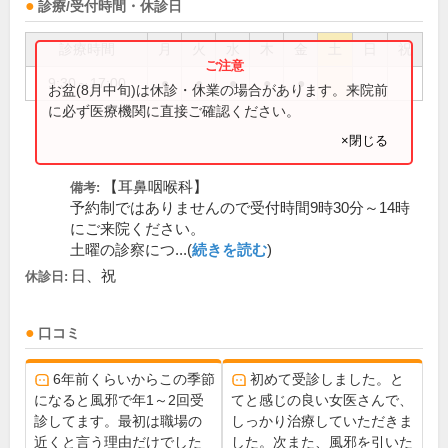
診療/受付時間・休診日
診療時間
月
火
水
木
金
土
日
祝
9:30～17:00
●
●
●
●
●
お盆(8月中旬)は休診・休業の場合があります。来院前
に必ず医療機関に直接ご確認ください。
×閉じる
【耳鼻咽喉科】
備考:
予約制ではありませんので受付時間9時30分～14時
にご来院ください。
土曜の診察につ...(
続きを読む
)
日、祝
休診日:
口コミ
6年前くらいからこの季節
初めて受診しました。と
になると風邪で年1～2回受
てと感じの良い女医さんで、
診してます。最初は職場の
しっかり治療していただきま
近くと言う理由だけでした
した。次また、風邪を引いた