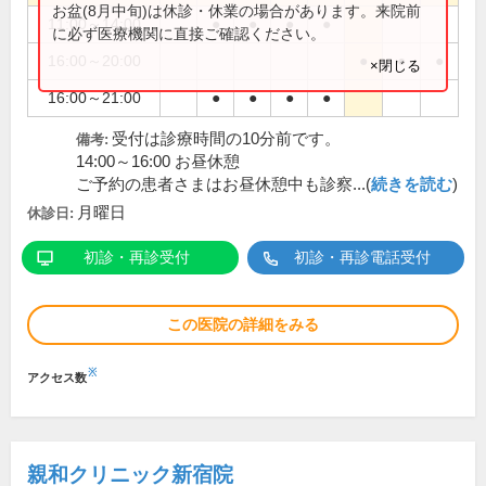
お盆(8月中旬)は休診・休業の場合があります。来院前
11:00～14:00
●
●
●
●
に必ず医療機関に直接ご確認ください。
16:00～20:00
●
●
●
×閉じる
16:00～21:00
●
●
●
●
受付は診療時間の10分前です。
備考:
14:00～16:00 お昼休憩
ご予約の患者さまはお昼休憩中も診察...(
続きを読む
)
月曜日
休診日:
初診・再診受付
初診・再診電話受付
この医院の詳細をみる
※
アクセス数
親和クリニック新宿院