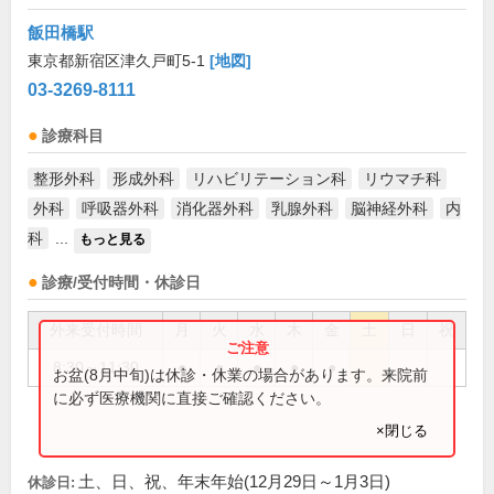
飯田橋駅
東京都新宿区津久戸町5-1
[地図]
03-3269-8111
診療科目
整形外科
形成外科
リハビリテーション科
リウマチ科
外科
呼吸器外科
消化器外科
乳腺外科
脳神経外科
内
科
...
もっと見る
診療/受付時間・休診日
外来受付時間
月
火
水
木
金
土
日
祝
8:30～11:30
●
●
●
●
●
お盆(8月中旬)は休診・休業の場合があります。来院前
に必ず医療機関に直接ご確認ください。
×閉じる
土、日、祝、年末年始(12月29日～1月3日)
休診日: