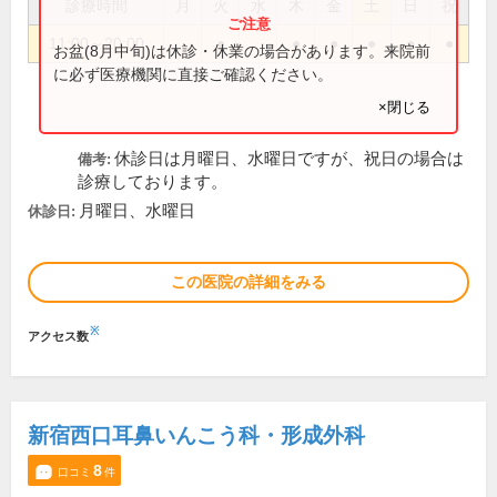
診療時間
月
火
水
木
金
土
日
祝
11:00～20:00
●
●
●
●
●
●
お盆(8月中旬)は休診・休業の場合があります。来院前
に必ず医療機関に直接ご確認ください。
×閉じる
休診日は月曜日、水曜日ですが、祝日の場合は
備考:
診療しております。
月曜日、水曜日
休診日:
この医院の詳細をみる
※
アクセス数
新宿西口耳鼻いんこう科・形成外科
8
口コミ
件