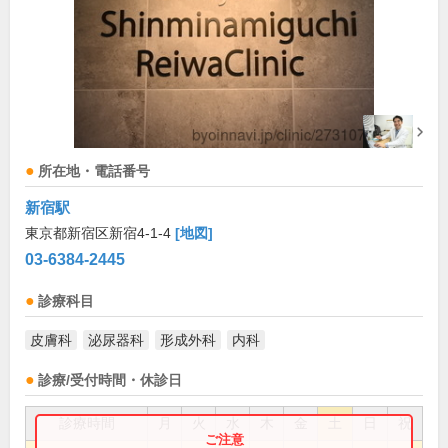
所在地・電話番号
新宿駅
東京都新宿区新宿4-1-4
[地図]
03-6384-2445
診療科目
皮膚科
泌尿器科
形成外科
内科
診療/受付時間・休診日
診療時間
月
火
水
木
金
土
日
祝