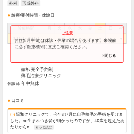
外科
形成外科
診療/受付時間・休診日
診療時間
月
火
水
木
金
土
日
祝
10:00～19:00
●
●
●
●
●
●
●
●
お盆(8月中旬)は休診・休業の場合があります。来院前
に必ず医療機関に直接ご確認ください。
×閉じる
完全予約制
備考:
薄毛治療クリニック
年中無休
休診日:
口コミ
親和クリニックで、今年の7月に自毛植毛の手術を受けま
した。nn生まれつき髪が細かったのですが、40歳を超えたあ
たりからn...
もっと読む