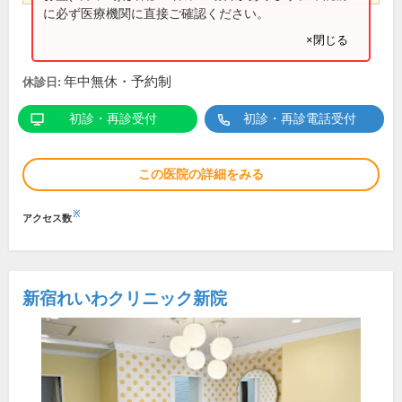
に必ず医療機関に直接ご確認ください。
×閉じる
年中無休・予約制
休診日:
初診・再診受付
初診・再診電話受付
この医院の詳細をみる
※
アクセス数
新宿れいわクリニック新院