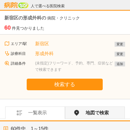
病院なび
人で選べる医院検索
新宿区の形成外科の
病院・クリニック
60
件見つかりました
新宿区
エリア/駅
変更
形成外科
診療科目
変更
(未指定)フリーワード、予約、専門、症状など
詳細条件
追加
で検索できます
検索する
一覧表示
地図で検索
60
件中、
1～15件