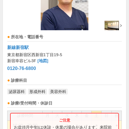
所在地・電話番号
新線新宿駅
東京都新宿区西新宿1丁目19-5
新宿幸容ビル3F
[地図]
0120-76-6800
診療科目
泌尿器科
形成外科
美容外科
診療/受付時間・休診日
診療時間
月
火
水
木
金
土
日
祝
10:00～20:00
●
●
●
●
●
●
●
●
お盆(8月中旬)は休診・休業の場合があります。来院前