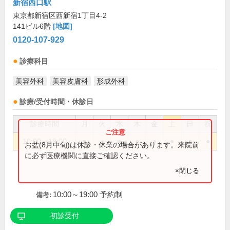
新宿西口駅
東京都新宿区西新宿1丁目4-2
141ビル6階
[地図]
0120-107-929
診療科目
美容外科
美容皮膚科
形成外科
診療/受付時間・休診日
診療時間
月
火
水
木
金
土
日
祝
10:00～19:00
●
●
●
●
●
●
●
●
お盆(8月中旬)は休診・休業の場合があります。来院前
に必ず医療機関に直接ご確認ください。
×閉じる
10:00～19:00 予約制
備考:
初診受付