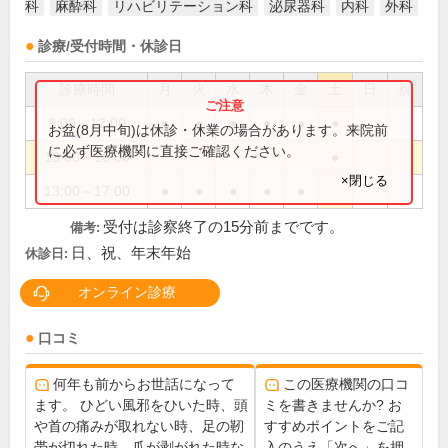
科
麻酔科
リハビリテーション科
泌尿器科
内科
外科
診療/受付時間・休診日
診療時間
月
火
水
木
金
土
日
祝
9:00～12:00
●
●
●
●
●
●
お盆(8月中旬)は休診・休業の場合があります。来院前
に必ず医療機関に直接ご確認ください。
13:00～16:00
●
×閉じる
13:00～17:00
●
●
●
●
●
受付は診察終了の15分前までです。
備考:
日、祝、年末年始
休診日:
オンライン診療
口コミ
何年も前からお世話になって
この医療機関の口コ
ます。 ひどい風邪をひいた時、頭
ミを書きませんか? お
や首の痛みが取れない時、足の靭
すすめポイントをご記
帯が切れた時、爪が剥がれた時な
入のうえ「次へ」を押