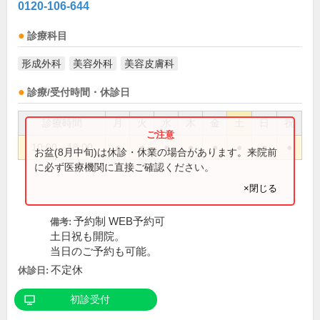
0120-106-644
診療科目
形成外科
美容外科
美容皮膚科
診療/受付時間・休診日
診療時間
月
火
水
木
金
土
日
祝
10:00～18:00
●
●
●
●
●
●
●
●
お盆(8月中旬)は休診・休業の場合があります。来院前
に必ず医療機関に直接ご確認ください。
×閉じる
予約制 WEB予約可
備考:
土日祝も開院。
当日のご予約も可能。
不定休
休診日:
初診受付