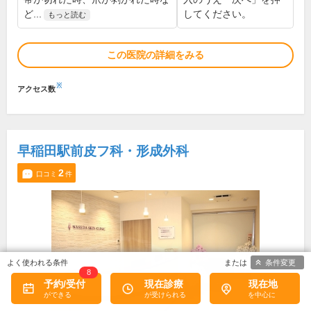
ど...
してください。
もっと読む
この医院の詳細をみる
※
アクセス数
早稲田駅前皮フ科・形成外科
2
口コミ
件
条件変更
8
予約/受付
現在診療
現在地