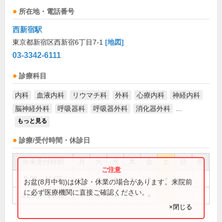
所在地・電話番号
西新宿駅
東京都新宿区西新宿6丁目7-1
[地図]
03-3342-6111
診療科目
内科
血液内科
リウマチ科
外科
心療内科
神経内科
脳神経外科
呼吸器科
呼吸器外科
消化器外科
...
もっと見る
診療/受付時間・休診日
外来受付時間
月
火
水
木
金
土
日
祝
8:00～11:00
●
●
●
●
●
●
お盆(8月中旬)は休診・休業の場合があります。来院前
に必ず医療機関に直接ご確認ください。
11:00～14:30
●
●
●
●
●
×閉じる