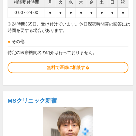
相談受付時間
月
火
水
木
金
土
日
祝
0:00～24:00
●
●
●
●
●
●
●
●
※24時間365日、受け付けています。休日深夜時間帯の回答には
時間を要する場合があります。
その他
特定の医療機関名の紹介は行っておりません。
無料で医師に相談する
MSクリニック新宿