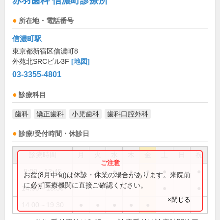
赤羽歯科 信濃町診療所
所在地・電話番号
信濃町駅
東京都新宿区信濃町8
外苑北SRCビル3F
[地図]
03-3355-4801
診療科目
歯科
矯正歯科
小児歯科
歯科口腔外科
診療/受付時間・休診日
診療時間
月
火
水
木
金
土
日
祝
9:00～12:45
●
●
●
●
●
●
●
お盆(8月中旬)は休診・休業の場合があります。来院前
に必ず医療機関に直接ご確認ください。
14:00～18:30
●
●
×閉じる
14:00～19:30
●
●
●
●
●