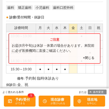
歯科
矯正歯科
小児歯科
歯科口腔外科
診療/受付時間・休診日
診療時間
月
火
水
木
金
土
日
祝
10:00～13:00
●
10:00～13:20
●
●
●
●
お盆(8月中旬)は休診・休業の場合があります。来院前
に必ず医療機関に直接ご確認ください。
10:00～14:30
●
×閉じる
14:30～16:50
●
15:30～19:00
●
●
●
●
予約制 臨時休診あり
備考:
金、祝
休診日:
条件変更
5
予約/受付
現在診療
現在地
この医院の詳細をみる