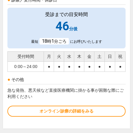
診療／受付時間・休診日
受診までの目安時間
46
分後
18
1
時
分ごろ
最短
にお呼びいたします
受付時間
月
火
水
木
金
土
日
祝
0:00～24:00
●
●
●
●
●
●
●
●
その他
急な発熱、悪天候など直接医療機関に掛かる事が困難な際にご
利用ください
オンライン診療の詳細をみる