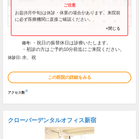
診療時間
月
火
水
木
金
土
日
祝
9:00～13:00
●
●
●
●
●
●
お盆(8月中旬)は休診・休業の場合があります。来院前
に必ず医療機関に直接ご確認ください。
14:00～17:30
●
●
●
●
●
●
×閉じる
・祝日の振替休日は診療いたします。
備考:
・初診の方はご予約10分前迄にご来院ください。
水、祝
休診日:
この医院の詳細をみる
※
アクセス数
クローバーデンタルオフィス新宿