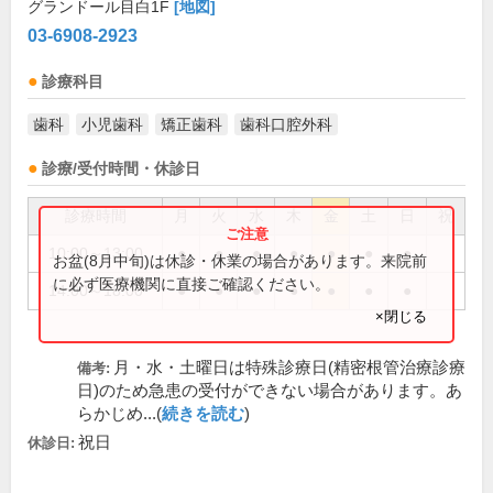
グランドール目白1F
[地図]
03-6908-2923
診療科目
歯科
小児歯科
矯正歯科
歯科口腔外科
診療/受付時間・休診日
診療時間
月
火
水
木
金
土
日
祝
10:00～13:00
●
●
●
●
●
●
●
お盆(8月中旬)は休診・休業の場合があります。来院前
に必ず医療機関に直接ご確認ください。
14:00～18:00
●
●
●
●
●
●
●
×閉じる
月・水・土曜日は特殊診療日(精密根管治療診療
備考:
日)のため急患の受付ができない場合があります。あ
らかじめ...(
続きを読む
)
祝日
休診日: