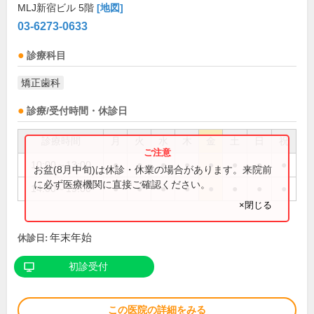
MLJ新宿ビル 5階
[地図]
03-6273-0633
診療科目
矯正歯科
診療/受付時間・休診日
診療時間
月
火
水
木
金
土
日
祝
10:00～13:00
●
●
●
●
●
●
●
●
お盆(8月中旬)は休診・休業の場合があります。来院前
に必ず医療機関に直接ご確認ください。
14:00～19:00
●
●
●
●
●
●
●
●
×閉じる
年末年始
休診日:
初診受付
この医院の詳細をみる