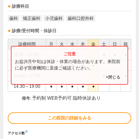
診療科目
歯科
矯正歯科
小児歯科
歯科口腔外科
診療/受付時間・休診日
診療時間
月
火
水
木
金
土
日
祝
8:30～13:00
●
●
●
お盆(8月中旬)は休診・休業の場合があります。来院前
9:30～13:00
●
●
●
●
●
に必ず医療機関に直接ご確認ください。
14:00～17:00
●
●
●
×閉じる
14:30～19:00
●
●
●
●
●
予約制 WEB予約可 臨時休診あり
備考:
この医院の詳細をみる
※
アクセス数