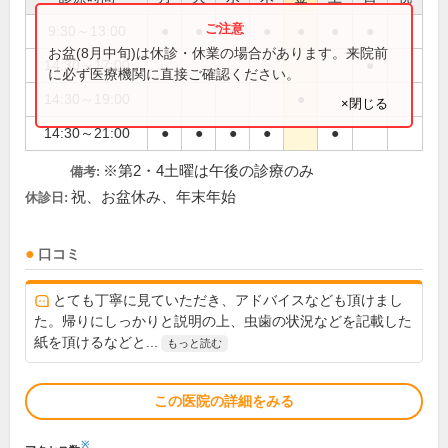
9:30～13:00
●
●
●
●
●
●
●
お盆(8月中旬)は休診・休業の場合があります。来院前
14:30～17:00
●
に必ず医療機関に直接ご確認ください。
14:30～19:00
●
×閉じる
14:30～21:00
●
●
●
●
●
※第2・4土曜は午後の診療のみ
備考:
祝、お盆休み、年末年始
休診日:
口コミ
とても丁寧に見ていただき、アドバイスなども頂けまし
た。帰りにしっかりと説明の上、虫歯の状況などを記載した
紙を頂けるなどと...
もっと読む
この医院の詳細をみる
※