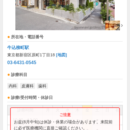
所在地・電話番号
牛込柳町駅
東京都新宿区原町1丁目18
[地図]
03-6431-0545
診療科目
内科
皮膚科
歯科
診療/受付時間・休診日
診療時間
月
火
水
木
金
土
日
祝
10:00～13:00
●
●
●
●
●
●
お盆(8月中旬)は休診・休業の場合があります。来院前
に必ず医療機関に直接ご確認ください。
14:30～20:10
●
●
●
●
●
●