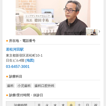
所在地・電話番号
若松河田駅
東京都新宿区若松町10-1
日生ビル4階
[地図]
03-6457-3001
診療科目
歯科
小児歯科
歯科口腔外科
診療/受付時間・休診日
診療時間
月
火
水
木
金
土
日
祝