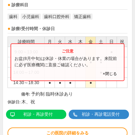
診療科目
歯科
小児歯科
歯科口腔外科
矯正歯科
診療/受付時間・休診日
診療時間
月
火
水
木
金
土
日
祝
9:00～13:00
●
お盆(8月中旬)は休診・休業の場合があります。来院前
9:30～13:00
●
●
●
●
●
に必ず医療機関に直接ご確認ください。
14:00～17:00
●
×閉じる
14:30～18:30
●
●
●
●
予約制 臨時休診あり
備考:
木、祝
休診日:
初診・再診受付
初診・再診電話受付
この医院の詳細をみる