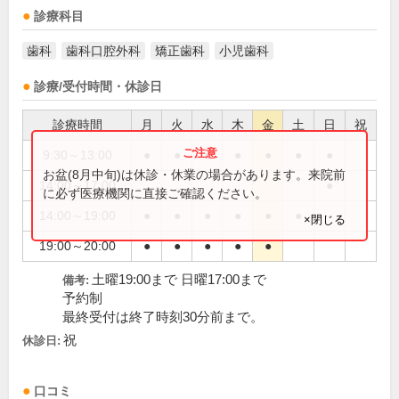
診療科目
歯科
歯科口腔外科
矯正歯科
小児歯科
診療/受付時間・休診日
診療時間
月
火
水
木
金
土
日
祝
9:30～13:00
●
●
●
●
●
●
●
お盆(8月中旬)は休診・休業の場合があります。来院前
14:00～17:00
●
に必ず医療機関に直接ご確認ください。
14:00～19:00
●
●
●
●
●
●
×閉じる
19:00～20:00
●
●
●
●
●
土曜19:00まで 日曜17:00まで
備考:
予約制
最終受付は終了時刻30分前まで。
祝
休診日:
口コミ