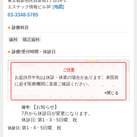
東京都新宿区西新宿1丁目24-1
エステック情報ビル3F
[地図]
03-3348-5785
診療科目
歯科
矯正歯科
診療/受付時間・休診日
診療時間
月
火
水
木
金
土
日
祝
9:30～13:00
●
●
●
●
●
●
●
お盆(8月中旬)は休診・休業の場合があります。来院前
に必ず医療機関に直接ご確認ください。
14:00～18:00
●
●
×閉じる
15:00～20:00
●
●
●
●
●
【お知らせ】
備考:
7月から休診日が変更になります。
休診日: 第1・3・5日曜、祝
第1・4・5日曜、祝
休診日: