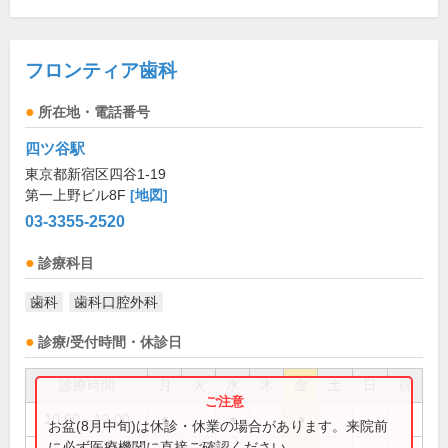
フロンティア歯科
所在地・電話番号
四ツ谷駅
東京都新宿区四谷1-19
第一上野ビル8F
[地図]
03-3355-2520
診療科目
歯科
歯科口腔外科
診療/受付時間・休診日
診療時間
月
火
水
木
金
土
日
祝
10:00～12:00
●
●
●
お盆(8月中旬)は休診・休業の場合があります。来院前
に必ず医療機関に直接ご確認ください。