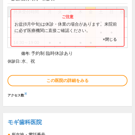
外来受付時間
月
火
水
木
金
土
日
祝
10:00～13:00
●
●
●
●
●
●
お盆(8月中旬)は休診・休業の場合があります。来院前
に必ず医療機関に直接ご確認ください。
14:30～18:00
●
●
×閉じる
14:30～19:00
●
●
●
●
予約制 臨時休診あり
備考:
水、祝
休診日:
この医院の詳細をみる
※
アクセス数
モギ歯科医院
所在地・電話番号