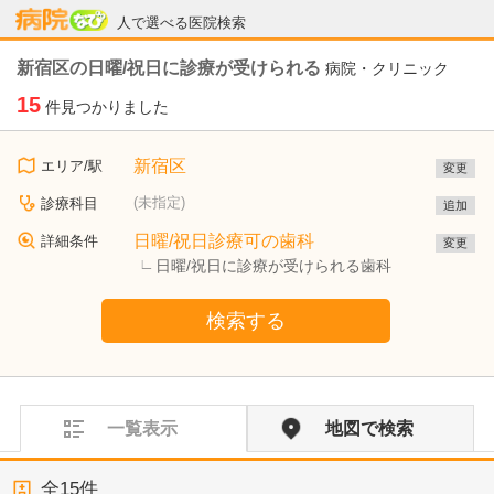
病院なび
人で選べる医院検索
新宿区の日曜/祝日に診療が受けられる
病院・クリニック
15
件見つかりました
新宿区
エリア/駅
変更
(未指定)
診療科目
追加
日曜/祝日診療可の歯科
詳細条件
変更
日曜/祝日に診療が受けられる歯科
検索する
一覧表示
地図で検索
全
15
件