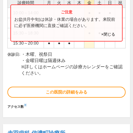
診療時間
月
火
水
木
金
土
日
祝
10:00～14:00
●
●
●
お盆(8月中旬)は休診・休業の場合があります。来院前
11:00～14:00
●
●
●
に必ず医療機関に直接ご確認ください。
15:30～18:30
●
●
●
×閉じる
15:30～20:00
●
●
●
・木曜、祝祭日
休診日:
・金曜日曜は隔週休み
※詳しくはホームページの診療カレンダーをご確認
ください。
この医院の詳細をみる
※
アクセス数