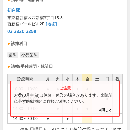
初台駅
東京都新宿区西新宿3丁目15-8
西新宿パールビル2F
[地図]
03-3320-3359
診療科目
歯科
小児歯科
診療/受付時間・休診日
診療時間
月
火
水
木
金
土
日
祝
10:00～13:30
●
●
●
●
●
お盆(8月中旬)は休診・休業の場合があります。来院前
10:00～16:00
●
に必ず医療機関に直接ご確認ください。
14:30～19:00
●
●
●
×閉じる
14:30～20:00
●
●
日曜日も、都合により休診の場合もございます
備考: