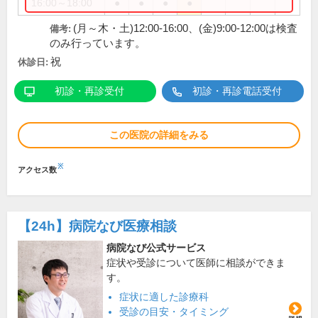
16:00～18:00
●
●
●
●
(月～木・土)12:00-16:00、(金)9:00-12:00は検査
備考:
のみ行っています。
祝
休診日:
初診・再診受付
初診・再診電話受付
この医院の詳細をみる
※
アクセス数
【24h】
病院なび医療相談
病院なび公式サービス
症状や受診について医師に相談ができま
す。
症状に適した診療科
受診の目安・タイミング