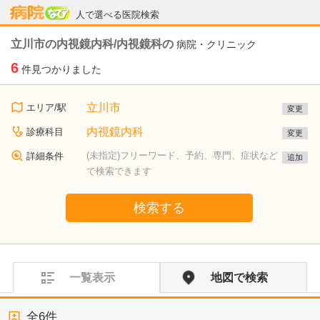
病院なび
人で選べる医院検索
立川市の内視鏡内科/内視鏡科の
病院・クリニック
6
件見つかりました
立川市
エリア/駅
変更
内視鏡内科
診療科目
変更
(未指定)フリーワード、予約、専門、症状など
詳細条件
追加
で検索できます
検索する
一覧表示
地図で検索
全
6
件