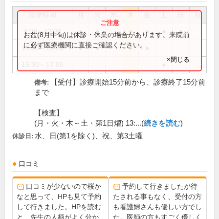
診療時間
月
火
水
木
金
土
日
祝
9:00～12:30
●
●
●
●
●
●
お盆(8月中旬)は休診・休業の場合があります。来院前
に必ず医療機関に直接ご確認ください。
13:30～19:00
●
●
●
●
×閉じる
15:30～17:00
●
【受付】診療開始15分前から、診療終了15分前
備考:
まで
【検査】
(月・火・木～土・第1日燿) 13:...(
続きを読む
)
水、日(第1を除く)、祝、第3土曜
休診日:
口コミ
口コミが少ないので桜か
予約して行きましたが待
なと思って、HPも見て予約
たされる事もなく、受付の方
して行きました。HPを読む
も看護婦さんも優しい方でし
と、先生の人柄がよく分か
た。医師の方もすごく優しく