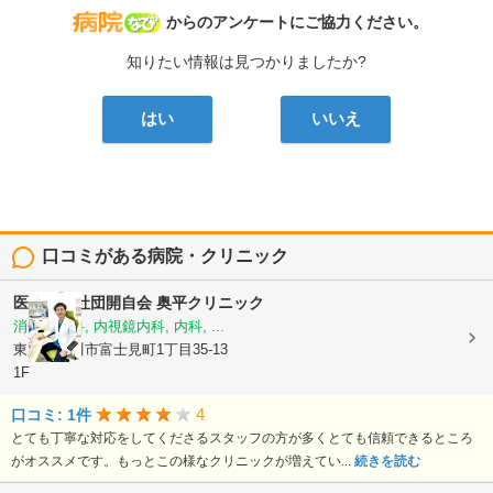
病院なび
からのアンケートにご協力ください。
知りたい情報は見つかりましたか?
はい
いいえ
口コミがある病院・クリニック
医療法人社団開自会
奥平クリニック
消化器内科, 内視鏡内科, 内科, ...
東京都立川市富士見町1丁目35-13
1F
4
口コミ: 1件
とても丁寧な対応をしてくださるスタッフの方が多くとても信頼できるところ
がオススメです。もっとこの様なクリニックが増えてい...
続きを読む