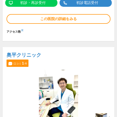
初診・再診受付
初診電話受付
この医院の詳細をみる
※
アクセス数
奥平クリニック
1
口コミ
件