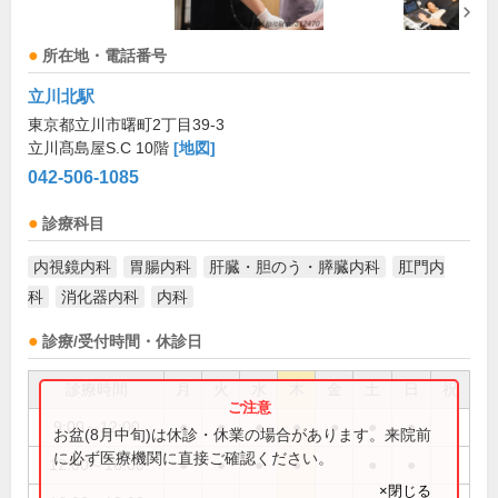
所在地・電話番号
立川北駅
東京都立川市曙町2丁目39-3
立川髙島屋S.C 10階
[地図]
042-506-1085
診療科目
内視鏡内科
胃腸内科
肝臓・胆のう・膵臓内科
肛門内
科
消化器内科
内科
診療/受付時間・休診日
診療時間
月
火
水
木
金
土
日
祝
9:00～12:00
●
●
●
●
●
●
●
お盆(8月中旬)は休診・休業の場合があります。来院前
に必ず医療機関に直接ご確認ください。
12:00～16:00
●
●
●
●
●
●
×閉じる