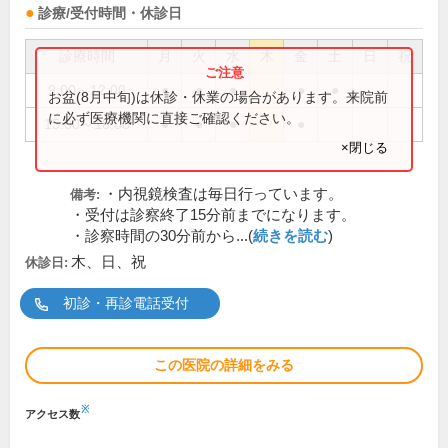
診療/受付時間・休診日
診療時間
月
火
水
木
金
土
日
祝
9:00～12:00
●
●
●
●
●
お盆(8月中旬)は休診・休業の場合があります。来院前
に必ず医療機関に直接ご確認ください。
15:00～18:00
●
●
●
●
×閉じる
・内視鏡検査は毎日行っています。
備考:
・受付は診察終了15分前までになります。
・診察時間の30分前から...(
続きを読む
)
木、日、祝
休診日:
初診・再診電話受付
この医院の詳細をみる
※
アクセス数