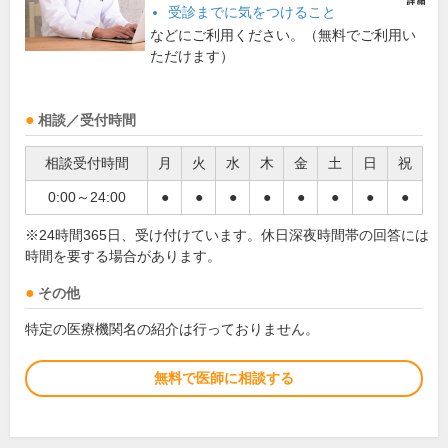
受診までに気をつけること
などにご利用ください。（無料でご利用い
ただけます）
相談／受付時間
相談受付時間
月
火
水
木
金
土
日
祝
0:00～24:00
●
●
●
●
●
●
●
●
※24時間365日、受け付けています。休日深夜時間帯の回答には
時間を要する場合があります。
その他
特定の医療機関名の紹介は行っておりません。
無料で医師に相談する