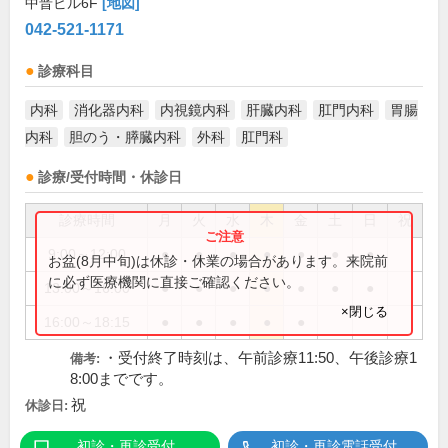
中晋ビル6F
[地図]
042-521-1171
診療科目
内科
消化器内科
内視鏡内科
肝臓内科
肛門内科
胃腸
内科
胆のう・膵臓内科
外科
肛門科
診療/受付時間・休診日
診療時間
月
火
水
木
金
土
日
祝
9:00～12:00
●
●
●
●
●
●
●
お盆(8月中旬)は休診・休業の場合があります。来院前
に必ず医療機関に直接ご確認ください。
13:00～16:00
●
●
●
●
●
●
●
×閉じる
16:00～18:15
●
●
●
●
●
・受付終了時刻は、午前診療11:50、午後診療1
備考:
8:00までです。
祝
休診日:
初診・再診受付
初診・再診電話受付