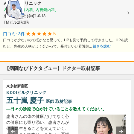
みやもとクリニック
内科, 消化器内科, 内視鏡内科, ...
東京都立川市錦町1-6-18
TMビル2階3階
5
口コミ: 3件
口コミが少ないので桜かなと思って、HPも見て予約して行きました。HPを読
むと、先生の人柄がよく分かって、受付といい看護師...
続きを読む
【病院なびドクタビュー】ドクター取材記事
東京都新宿区
KDDIビルクリニック
五十嵐 慶子
医師
取材記事
日々の診療で心がけていることを教えてください。
患者さんの体の健康だけでなく心
の健康にも寄り添い、患者さんが
健康に生きることを支えていく、