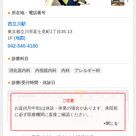
所在地・電話番号
西立川駅
東京都立川市富士見町1丁目35-13
1F
[地図]
042-540-4180
診療科目
消化器内科
内視鏡内科
内科
アレルギー科
診療/受付時間・休診日
診療時間
月
火
水
木
金
土
日
祝
9:00～12:00
●
●
●
●
●
お盆(8月中旬)は休診・休業の場合があります。来院前
に必ず医療機関に直接ご確認ください。
15:30～18:00
●
●
●
●
×閉じる