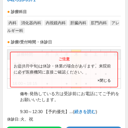
診療科目
内科
消化器内科
内視鏡内科
肝臓内科
肛門内科
アレ
ルギー科
診療/受付時間・休診日
診療時間
月
火
水
木
金
土
日
祝
9:30～12:30
●
●
●
●
●
●
お盆(8月中旬)は休診・休業の場合があります。来院前
に必ず医療機関に直接ご確認ください。
13:30～16:00
●
●
●
●
●
●
×閉じる
16:00～18:15
●
●
●
●
発熱している方は受診前にお電話にてご予約を
備考:
お願いいたします。
9:30～12:30 【予約優先】...(
続きを読む
)
火、祝
休診日: