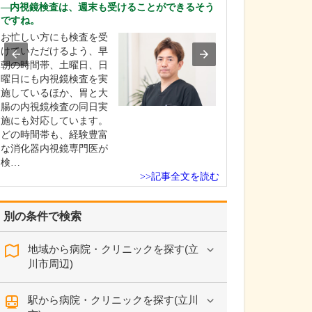
としてどのよう
内視鏡検査は、週末も受けることができるそう
ょうか?
ですね。
多くの方が「お
お忙しい方にも検査を受
血があれば痔だ
けていただけるよう、早
思い込んでしま
朝の時間帯、土曜日、日
すが、実際には
曜日にも内視鏡検査を実
限りません。こ
施しているほか、胃と大
も痔の出血だと
腸の内視鏡検査の同日実
たら、大腸内視
施にも対応しています。
結果は「大腸が
どの時間帯も、経験豊富
た」「潰瘍性大
な消化器内視鏡専門医が
つか…
検…
>>記事全文を読む
別の条件で検索
地域から病院・クリニックを探す(立
川市周辺)
駅から病院・クリニックを探す(立川