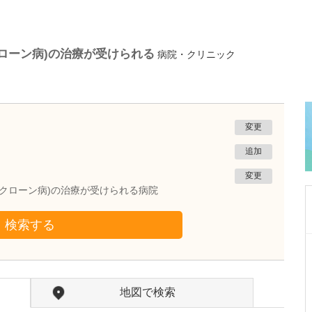
ローン病)の治療が受けられる
病院・クリニック
変更
追加
変更
/クローン病)の治療が受けられる病院
検索する
東京都品川区
伊藤クリニック
伊藤 俊幸
副院長
取材記事
地図で検索
さまざまな疾患を幅広く診療されているのが貴