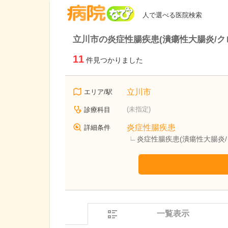
病院なび
人で選べる医院検索
立川市の炎症性腸疾患(潰瘍性大腸炎/ク
11
件見つかりました
立川市
エリア/駅
(未指定)
診療科目
炎症性腸疾患
詳細条件
炎症性腸疾患(潰瘍性大腸炎
一覧表示