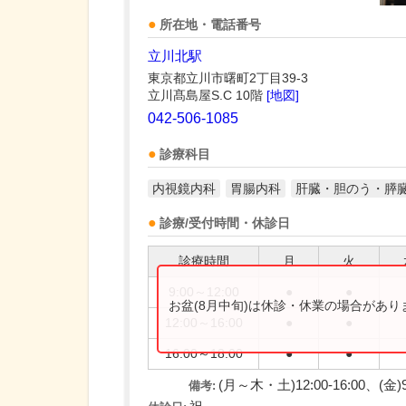
所在地・電話番号
立川北駅
東京都立川市曙町2丁目39-3
立川髙島屋S.C 10階
[地図]
042-506-1085
診療科目
内視鏡内科
胃腸内科
肝臓・胆のう・膵
診療/受付時間・休診日
診療時間
月
火
9:00～12:00
●
●
お盆(8月中旬)は休診・休業の場合があ
12:00～16:00
●
●
16:00～18:00
●
●
(月～木・土)12:00-16:00、(
備考: