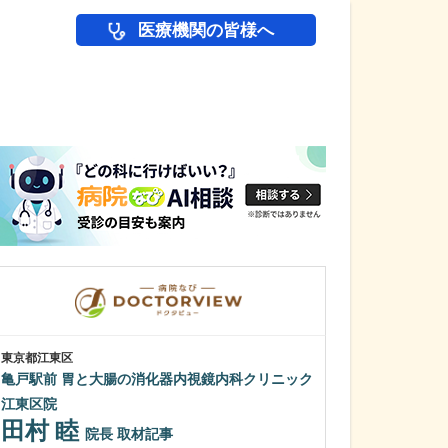
医療機関の皆様へ
医師(ドクター)の
東京都江東区
東京都豊島区
亀戸駅前 胃と大腸の消化器内視鏡内科クリニック
モモ・メディカ
百瀬 隆二
江東区院
田村 睦
内視鏡検査に抵
院長
取材記事