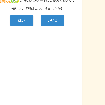
病院なび
からのアンケートにご協力ください。
知りたい情報は見つかりましたか?
はい
いいえ