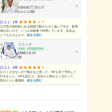
胃腸科, 内科
東京都立川市高松町2丁目1-27
立川メディカルビル3階
4
口コミ: 1件
立川市の高松町にある病院で駅から少々遠いですが、駐車
場が広いので、いつも自動車で利用しています。先生は、
とても人のよさそ...
続きを読む
みやもとクリニック
内科, 消化器内科, 内視鏡内科, ...
東京都立川市錦町1-6-18
TMビル2階3階
5
口コミ: 3件
口コミが少ないので桜かなと思って、HPも見て予約して
行きました。HPを読むと、先生の人柄がよく分かって、
受付といい看護師...
続きを読む