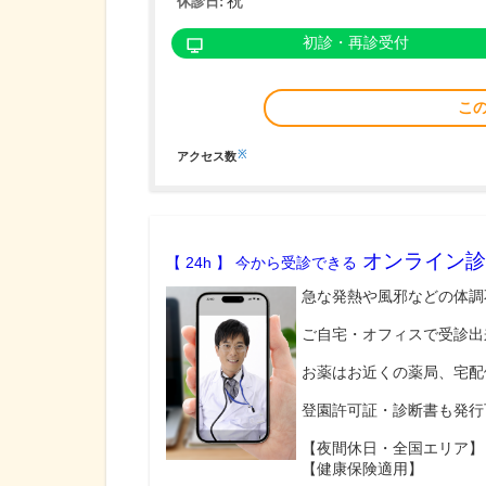
祝
休診日:
初診・再診受付
こ
※
アクセス数
オンライン診
【 24h 】 今から受診できる
急な発熱や風邪などの体調
ご自宅・オフィスで受診出
お薬はお近くの薬局、宅配
登園許可証・診断書も発行
【夜間休日・全国エリア】
【健康保険適用】