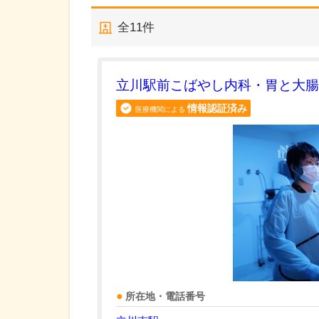
全
11
件
立川駅前こばやし内科・胃と大
情報認証済み
医療機関による
所在地・電話番号