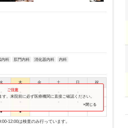
臓内科
肛門内科
消化器内科
内科
水
木
金
土
日
祝
●
●
●
●
●
ります。来院前に必ず医療機関に直接ご確認ください。
●
●
●
●
×閉じる
●
●
金)9:00-12:00は検査のみ行っています。