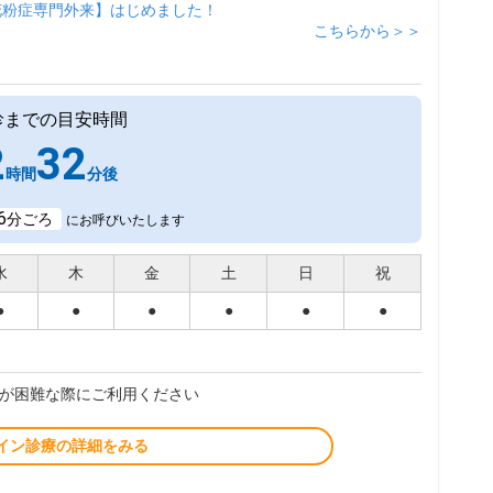
花粉症専門外来】はじめました！
こちらから＞＞
診までの目安時間
2
32
時間
分後
6
分ごろ
にお呼びいたします
水
木
金
土
日
祝
●
●
●
●
●
●
が困難な際にご利用ください
イン診療の詳細をみる