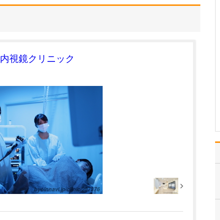
院の特長ですね。
そうですね。当院は、開
院してから40年近く経ち
ます。当初から父が地域
の皆さんのご要望に応じ
てさまざまな疾患を診療
腸内視鏡クリニック
していたこともあり、か
かりつけ医として、幅広
い分野の診療を行えるの
が大きな特長だと思い
ま…
>>記事全文を読む