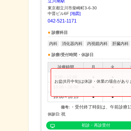
立川南駅
東京都立川市柴崎町3-6-30
中晋ビル6F
[地図]
042-521-1171
診療科目
内科
消化器内科
内視鏡内科
肝臓内科
診療/受付時間・休診日
診療時間
月
火
9:00～12:00
●
●
お盆(8月中旬)は休診・休業の場合があ
13:00～16:00
●
●
16:00～18:15
●
●
・受付終了時刻は、午前診療11:
備考:
祝
休診日:
初診・再診受付