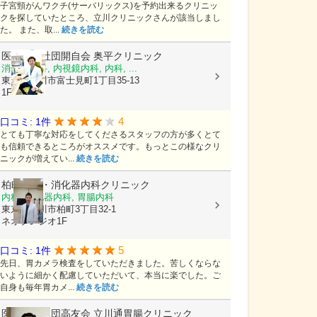
子宮頸がんワクチ(サーバリックス)を予約出来るクリニッ
クを探していたところ、立川クリニックさんが該当しまし
た。 また、取...
続きを読む
医療法人社団開自会
奥平クリニック
消化器内科, 内視鏡内科, 内科, ...
東京都立川市富士見町1丁目35-13
1F
4
口コミ: 1件
とても丁寧な対応をしてくださるスタッフの方が多くとて
も信頼できるところがオススメです。もっとこの様なクリ
ニックが増えてい...
続きを読む
柏町内科・消化器内科クリニック
内科, 消化器内科, 胃腸内科
東京都立川市柏町3丁目32-1
ネオプレジオ1F
5
口コミ: 1件
先日、胃カメラ検査をしていただきました。苦しくならな
いように細かく配慮していただいて、本当に楽でした。ご
自身も毎年胃カメ...
続きを読む
医療法人社団高友会
立川通胃腸クリニック