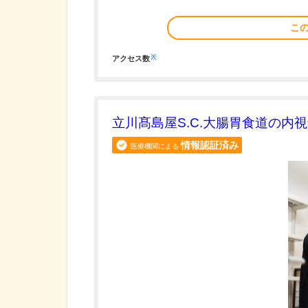
こ
※
アクセス数
立川髙島屋S.C.大腸胃食道の内
情報認証済み
医療機関による