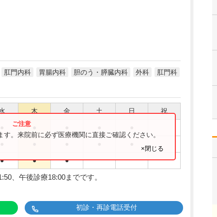
肛門内科
胃腸内科
胆のう・膵臓内科
外科
肛門科
水
木
金
土
日
祝
●
●
●
●
●
ります。来院前に必ず医療機関に直接ご確認ください。
●
●
●
●
●
×閉じる
●
●
●
50、午後診療18:00までです。
初診・再診電話受付