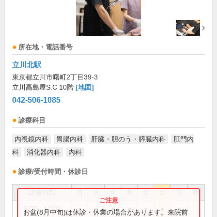
所在地・電話番号
立川北駅
東京都立川市曙町2丁目39-3
立川髙島屋S.C 10階
[地図]
042-506-1085
診療科目
内視鏡内科
胃腸内科
肝臓・胆のう・膵臓内科
肛門内
科
消化器内科
内科
診療/受付時間・休診日
診療時間
月
火
水
木
金
土
日
祝
9:00～12:00
●
●
●
●
●
●
●
お盆(8月中旬)は休診・休業の場合があります。来院前