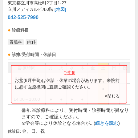
東京都立川市高松町2丁目1-27
立川メディカルビル3階
[地図]
042-525-7990
診療科目
胃腸科
内科
診療/受付時間・休診日
診療時間
月
火
水
木
金
土
日
祝
9:00～12:00
●
●
●
●
お盆(8月中旬)は休診・休業の場合があります。来院前
に必ず医療機関に直接ご確認ください。
9:00～14:00
●
×閉じる
14:00～18:00
●
●
●
●
※診療科により、受付時間・診療時間が異なり
備考:
ますので、ご確認ください。
※学会等により休診となる場合が...(
続きを読む
)
金、日、祝
休診日: