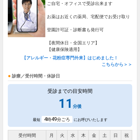
ご自宅・オフィスで受診出来ます
お薬はお近くの薬局、宅配便でお受け取り
登園許可証・診断書も発行可
【夜間休日・全国エリア】
【健康保険適用】
【アレルギー・花粉症専門外来】はじめました！
こちらから＞＞
診療／受付時間・休診日
受診までの目安時間
11
分後
4
49
時
分ごろ
最短
にお呼びいたします
受付時間
月
火
水
木
金
土
日
祝