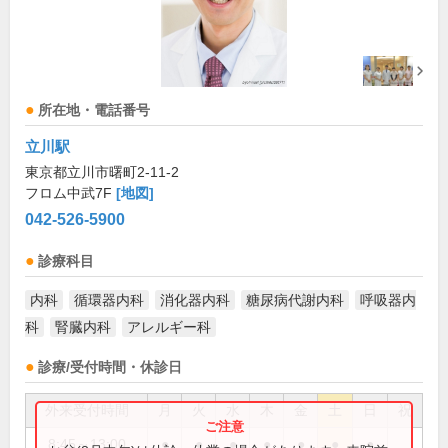
所在地・電話番号
立川駅
東京都立川市曙町2-11-2
フロム中武7F
[地図]
042-526-5900
診療科目
内科
循環器内科
消化器内科
糖尿病代謝内科
呼吸器内
科
腎臓内科
アレルギー科
診療/受付時間・休診日
外来受付時間
月
火
水
木
金
土
日
祝
8:45～13:00
●
●
●
●
●
●
●