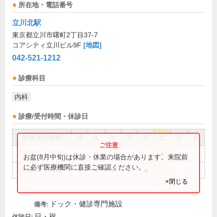
所在地・電話番号
立川北駅
東京都立川市曙町2丁目37-7
コアシティ立川ビル9F
[地図]
042-521-1212
診療科目
内科
診療/受付時間・休診日
外来受付時間
月
火
水
木
金
土
日
祝
8:30～13:30
●
お盆(8月中旬)は休診・休業の場合があります。来院前
に必ず医療機関に直接ご確認ください。
8:30～17:00
●
●
●
●
●
×閉じる
ドック・健診専門施設
備考:
日・祝
休診日: