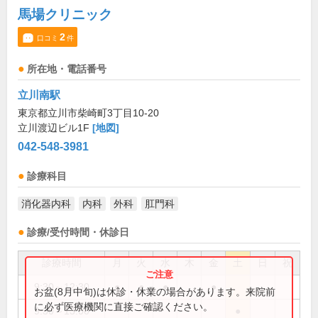
馬場クリニック
2
口コミ
件
所在地・電話番号
立川南駅
東京都立川市柴崎町3丁目10-20
立川渡辺ビル1F
[地図]
042-548-3981
診療科目
消化器内科
内科
外科
肛門科
診療/受付時間・休診日
診療時間
月
火
水
木
金
土
日
祝
9:30～12:30
●
●
●
●
お盆(8月中旬)は休診・休業の場合があります。来院前
に必ず医療機関に直接ご確認ください。
9:30～13:00
●