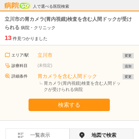
病院なび
人で選べる医院検索
立川市の胃カメラ(胃内視鏡)検査を含む人間ドックが受け
られる
病院・クリニック
13
件見つかりました
立川市
エリア/駅
変更
(未指定)
診療科目
追加
胃カメラを含む人間ドック
詳細条件
変更
胃カメラ(胃内視鏡)検査を含む人間ドッ
クが受けられる病院
検索する
一覧表示
地図で検索