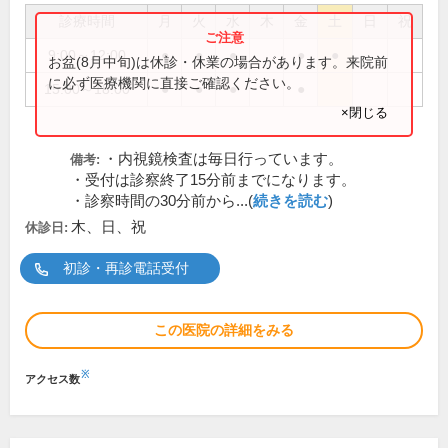
診療時間
月
火
水
木
金
土
日
祝
9:00～12:00
●
●
●
●
●
お盆(8月中旬)は休診・休業の場合があります。来院前
に必ず医療機関に直接ご確認ください。
15:00～18:00
●
●
●
●
×閉じる
・内視鏡検査は毎日行っています。
備考:
・受付は診察終了15分前までになります。
・診察時間の30分前から...(
続きを読む
)
木、日、祝
休診日:
初診・再診電話受付
この医院の詳細をみる
※
アクセス数