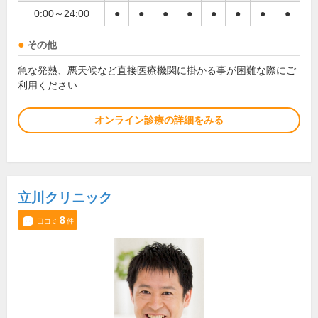
0:00～24:00
●
●
●
●
●
●
●
●
その他
急な発熱、悪天候など直接医療機関に掛かる事が困難な際にご
利用ください
オンライン診療の詳細をみる
立川クリニック
8
口コミ
件