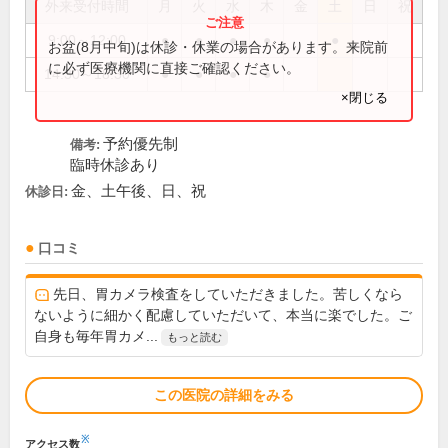
外来受付時間
月
火
水
木
金
土
日
祝
9:00～12:00
●
●
●
●
●
お盆(8月中旬)は休診・休業の場合があります。来院前
に必ず医療機関に直接ご確認ください。
14:30～18:30
●
●
●
●
×閉じる
予約優先制
備考:
臨時休診あり
金、土午後、日、祝
休診日:
口コミ
先日、胃カメラ検査をしていただきました。苦しくなら
ないように細かく配慮していただいて、本当に楽でした。ご
自身も毎年胃カメ...
もっと読む
この医院の詳細をみる
※
アクセス数