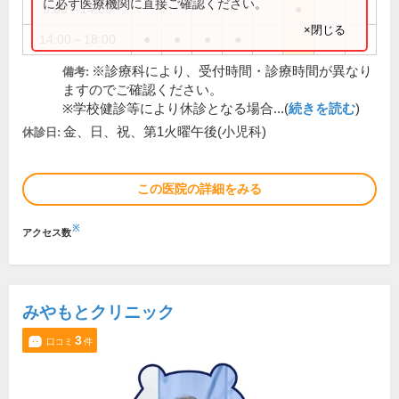
に必ず医療機関に直接ご確認ください。
9:00～14:00
●
×閉じる
14:00～18:00
●
●
●
●
※診療科により、受付時間・診療時間が異なり
備考:
ますのでご確認ください。
※学校健診等により休診となる場合...(
続きを読む
)
金、日、祝、第1火曜午後(小児科)
休診日:
この医院の詳細をみる
※
アクセス数
みやもとクリニック
3
口コミ
件