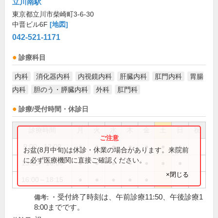
立川南駅
東京都立川市柴崎町3-6-30
中晋ビル6F
[地図]
042-521-1171
診療科目
内科
消化器内科
内視鏡内科
肝臓内科
肛門内科
胃腸
内科
胆のう・膵臓内科
外科
肛門科
診療/受付時間・休診日
診療時間
月
火
水
木
金
土
日
祝
9:00～12:00
●
●
●
●
●
●
●
お盆(8月中旬)は休診・休業の場合があります。来院前
に必ず医療機関に直接ご確認ください。
13:00～16:00
●
●
●
●
●
●
●
×閉じる
16:00～18:15
●
●
●
●
●
・受付終了時刻は、午前診療11:50、午後診療1
備考:
8:00までです。