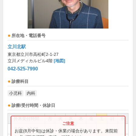
所在地・電話番号
立川北駅
東京都立川市高松町2-1-27
立川メディカルビル4階
[地図]
042-525-7990
診療科目
小児科
内科
診療/受付時間・休診日
外来受付時間
月
火
水
木
金
土
日
祝
9:00～12:00
●
●
●
●
お盆(8月中旬)は休診・休業の場合があります。来院前