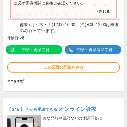
に必ず医療機関に直接ご確認ください。
12:00～16:00
●
●
●
●
●
●
×閉じる
16:00～18:00
●
●
●
●
(月～木・土)12:00-16:00、(金)9:00-12:00は検査
備考:
のみ行っています。
祝
休診日:
初診・再診受付
初診・再診電話受付
この医院の詳細をみる
※
アクセス数
オンライン診療
【 24h 】 今から受診できる
急な発熱や風邪などの体調不良に