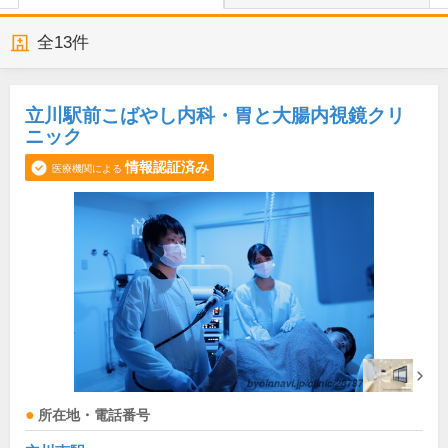
全
13
件
立川駅前こばやし内科・胃と大腸内視鏡クリ
ニック
情報認証済み
医療機関による
所在地・電話番号