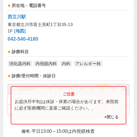
所在地・電話番号
西立川駅
東京都立川市富士見町1丁目35-13
1F
[地図]
042-540-4180
診療科目
消化器内科
内視鏡内科
内科
アレルギー科
診療/受付時間・休診日
診療時間
月
火
水
木
金
土
日
祝
9:00～12:00
●
●
●
●
●
お盆(8月中旬)は休診・休業の場合があります。来院前
に必ず医療機関に直接ご確認ください。
15:30～18:00
●
●
●
●
×閉じる
平日13:00～15:00は内視鏡検査
備考: