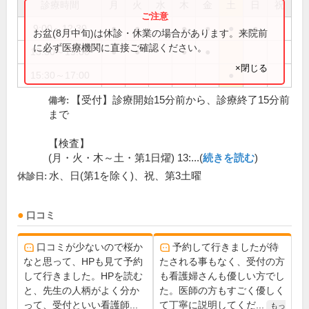
診療時間
月
火
水
木
金
土
日
祝
9:00～12:30
●
●
●
●
●
●
お盆(8月中旬)は休診・休業の場合があります。来院前
に必ず医療機関に直接ご確認ください。
13:30～19:00
●
●
●
●
×閉じる
15:30～17:00
●
【受付】診療開始15分前から、診療終了15分前
備考:
まで
【検査】
(月・火・木～土・第1日燿) 13:...(
続きを読む
)
水、日(第1を除く)、祝、第3土曜
休診日:
口コミ
口コミが少ないので桜か
予約して行きましたが待
なと思って、HPも見て予約
たされる事もなく、受付の方
して行きました。HPを読む
も看護婦さんも優しい方でし
と、先生の人柄がよく分か
た。医師の方もすごく優しく
って、受付といい看護師...
て丁寧に説明してくだ...
もっ