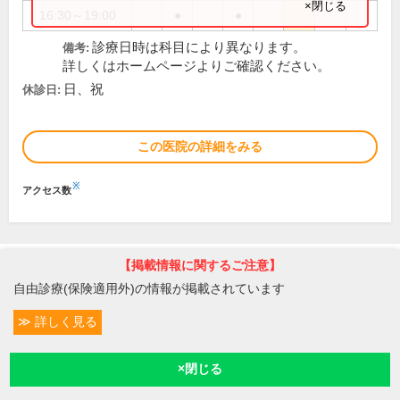
×閉じる
16:30～19:00
●
●
診療日時は科目により異なります。
備考:
詳しくはホームページよりご確認ください。
日、祝
休診日:
この医院の詳細をみる
※
アクセス数
【掲載情報に関するご注意】
自由診療(保険適用外)の情報が掲載されています
別の条件で検索
詳しく見る
地域から病院・クリニックを探す(立川市周辺)
駅から病院・クリニックを探す(立川市)