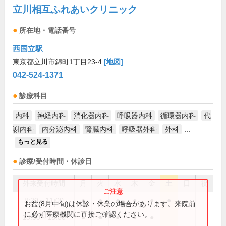
立川相互ふれあいクリニック
所在地・電話番号
西国立駅
東京都立川市錦町1丁目23-4
[地図]
042-524-1371
診療科目
内科
神経内科
消化器内科
呼吸器内科
循環器内科
代
謝内科
内分泌内科
腎臓内科
呼吸器外科
外科
...
もっと見る
診療/受付時間・休診日
外来受付時間
月
火
水
木
金
土
日
祝
8:20～11:00
●
●
●
●
●
●
お盆(8月中旬)は休診・休業の場合があります。来院前
に必ず医療機関に直接ご確認ください。
13:00～15:30
●
●
●
●
●