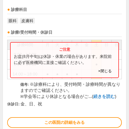
診療科目
眼科
皮膚科
診療/受付時間・休診日
診療時間
月
火
水
木
金
土
日
祝
9:00～12:00
●
●
●
●
お盆(8月中旬)は休診・休業の場合があります。来院前
に必ず医療機関に直接ご確認ください。
9:00～14:00
●
×閉じる
14:00～18:00
●
●
●
●
※診療科により、受付時間・診療時間が異なり
備考:
ますのでご確認ください。
※学会等により休診となる場合がご...(
続きを読む
)
金、日、祝
休診日:
この医院の詳細をみる