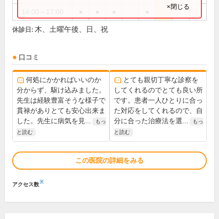
×閉じる
14:00～17:00
●
●
●
●
木、土曜午後、日、祝
休診日:
口コミ
何処にかかればいいのか
とても親切丁寧な診察を
分からず、駆け込みました。
してくれるのでとても良い所
先生は経験豊富そうな様子で
です。患者一人ひとりに合っ
貫禄がありとても安心出来ま
た対応をしてくれるので、自
した。先生に病気を見...
分に合った治療法を選...
もっ
もっ
と読む
と読む
この医院の詳細をみる
※
アクセス数