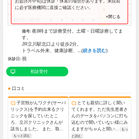
お盆(8月中旬)は休診・休業の場合があります。来院前
に必ず医療機関に直接ご確認ください。
14:00～17:00
●
×閉じる
15:00～20:00
●
●
●
●
●
夜8時まで診療受付。土曜・日曜診療してま
備考:
す。
JR立川駅北口より徒歩2分。
トラベル外来、健康診断、...(
続きを読む
)
祝
休診日:
初診受付
口コミ
子宮頸がんワクチ(サーバ
とても親切に詳しく聞い
リックス)を予約出来るクリ
てくれます。ただ先生患者さ
ニックを探していたとこ
んのデータをパソコンに打ち
ろ、立川クリニックさんが
込むので聞いていない様にみ
該当しました。 また、取...
えますがちゃんと聞い...
もっ
もっと読む
と読む