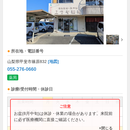
所在地・電話番号
山梨県甲斐市篠原832
[地図]
055-276-0660
薬局
診療/受付時間・休診日
営業時間
月
火
水
木
金
土
日
祝
8:30～14:00
●
お盆(8月中旬)は休診・休業の場合があります。来院前
に必ず医療機関に直接ご確認ください。
8:30～18:00
●
●
×閉じる