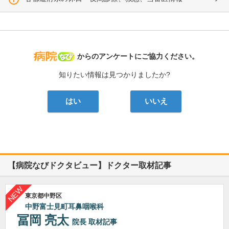
病院なび
からのアンケートにご協力ください。
知りたい情報は見つかりましたか?
はい
いいえ
【病院なびドクタビュー】ドクター取材記事
東京都中野区
中野富士見町耳鼻咽喉科
冨岡 亮太
院長
取材記事