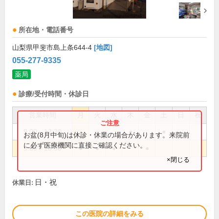
所在地・電話番号
山梨県甲斐市島上条644-4
[地図]
055-277-9335
薬局
診療/受付時間・休診日
営業時間
月
火
水
木
金
土
日
祝
9:00～12:30
●
●
お盆(8月中旬)は休診・休業の場合があります。来院前
に必ず医療機関に直接ご確認ください。
9:00～18:30
●
●
●
●
×閉じる
日・祝
休業日:
この医院の詳細をみる