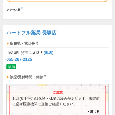
※
アクセス数
ハートフル薬局 長塚店
所在地・電話番号
山梨県甲斐市長塚13-6
[地図]
055-267-2125
薬局
診療/受付時間・休診日
営業時間
月
火
水
木
金
土
日
祝
8:30～12:00
●
●
●
●
●
お盆(8月中旬)は休診・休業の場合があります。来院前
に必ず医療機関に直接ご確認ください。
8:30～14:00
●
×閉じる
14:30～18:00
●
●
●