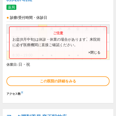
薬局
診療/受付時間・休診日
営業時間
月
火
水
木
金
土
日
祝
8:30～13:00
●
お盆(8月中旬)は休診・休業の場合があります。来院前
に必ず医療機関に直接ご確認ください。
8:30～18:30
●
×閉じる
8:30～19:00
●
●
●
●
日・祝
休業日:
この医院の詳細をみる
※
アクセス数