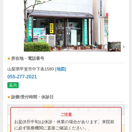
所在地・電話番号
山梨県甲斐市中下条1580
[地図]
055-277-2021
薬局
診療/受付時間・休診日
営業時間
月
火
水
木
金
土
日
祝
9:00～15:00
●
お盆(8月中旬)は休診・休業の場合があります。来院前
に必ず医療機関に直接ご確認ください。
9:00～19:00
●
●
●
●
●