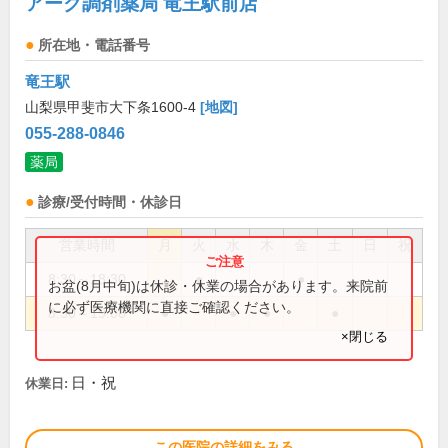
アーク調剤薬局 竜王駅前店
所在地・電話番号
竜王駅
山梨県甲斐市大下条1600-4
[地図]
055-288-0846
薬局
診療/受付時間・休診日
営業時間
月
火
水
木
金
土
日
祝
8:30～18:30
●
●
お盆(8月中旬)は休診・休業の場合があります。来院前
に必ず医療機関に直接ご確認ください。
8:30～19:00
●
●
●
●
×閉じる
日・祝
休業日:
この医院の詳細をみる