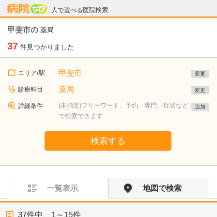
病院なび
人で選べる医院検索
甲斐市の
薬局
37
件見つかりました
甲斐市
エリア/駅
変更
薬局
診療科目
変更
(未指定)フリーワード、予約、専門、症状など
詳細条件
追加
で検索できます
検索する
一覧表示
地図で検索
37
件中、
1～15件