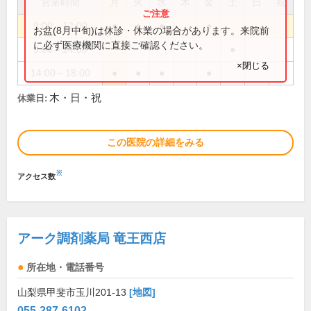
営業時間
月
火
水
木
金
土
日
祝
9:00～12:00
●
●
●
●
お盆(8月中旬)は休診・休業の場合があります。来院前
に必ず医療機関に直接ご確認ください。
9:00～14:00
●
×閉じる
14:00～18:00
●
●
●
●
木・日・祝
休業日:
この医院の詳細をみる
※
アクセス数
アーク調剤薬局 竜王西店
所在地・電話番号
山梨県甲斐市玉川201-13
[地図]
055-287-6102