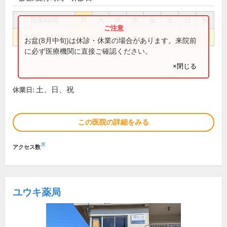
営業時間
月
火
水
木
金
土
日
祝
9:00～14:00
●
●
●
●
●
お盆(8月中旬)は休診・休業の場合があります。来院前
に必ず医療機関に直接ご確認ください。
×閉じる
土、日、祝
休業日:
この医院の詳細をみる
※
アクセス数
ユウキ薬局