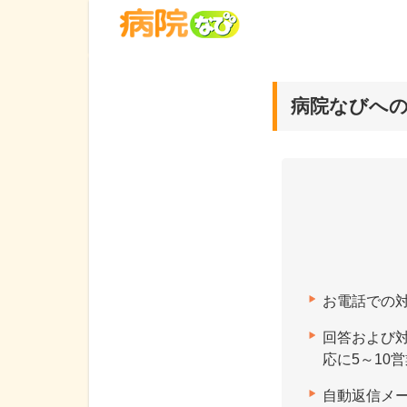
病院なびへ
お電話での
回答および
応に5～10
自動返信メ