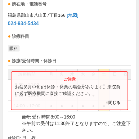
所在地・電話番号
福島県郡山市八山田7丁目166
[地図]
024-934-5434
診療科目
眼科
診療/受付時間・休診日
診療時間
月
火
水
木
金
土
日
祝
8:30～12:00
●
●
●
お盆(8月中旬)は休診・休業の場合があります。来院前
に必ず医療機関に直接ご確認ください。
9:00～12:00
●
●
●
×閉じる
14:00～17:00
●
●
●
●
●
●
受付時間8:00～16:00
備考:
※午前の受付は11:30終了となりますので、ご注意下
さい。
日、祝
休診日: