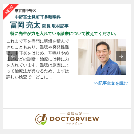
東京都中野区
中野富士見町耳鼻咽喉科
冨岡 亮太
院長
取材記事
特に先生が力を入れている診療について教えてください。
これまで耳を専門に研鑽を積んで
きたこともあり、難聴や突発性難
聴、中耳炎をはじめ、耳鳴りやめ
まいなどの診断・治療には特に力
を入れています。難聴は原因によ
って治療法が異なるため、まずは
詳しい検査で「どこに…
>>記事全文を読む