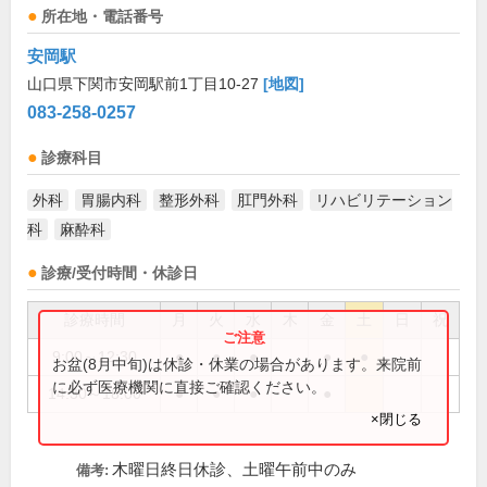
所在地・電話番号
安岡駅
山口県下関市安岡駅前1丁目10-27
[地図]
083-258-0257
診療科目
外科
胃腸内科
整形外科
肛門外科
リハビリテーション
科
麻酔科
診療/受付時間・休診日
診療時間
月
火
水
木
金
土
日
祝
9:00～12:30
●
●
●
●
●
お盆(8月中旬)は休診・休業の場合があります。来院前
に必ず医療機関に直接ご確認ください。
14:30～18:00
●
●
●
●
×閉じる
木曜日終日休診、土曜午前中のみ
備考: