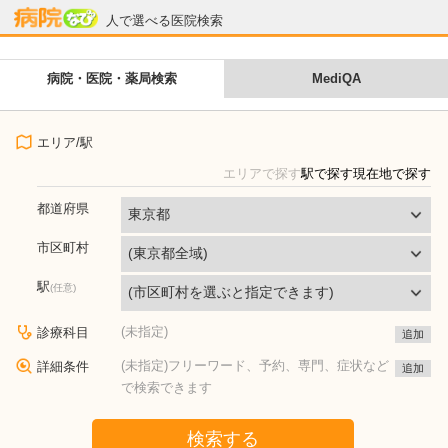
病院なび
人で選べる医院検索
病院・医院・薬局検索
MediQA
エリア/駅
エリア
で探す
駅
で探す
現在地
で探す
都道府県
市区町村
駅
(未指定)
診療科目
追加
(未指定)フリーワード、予約、専門、症状など
詳細条件
追加
で検索できます
検索する