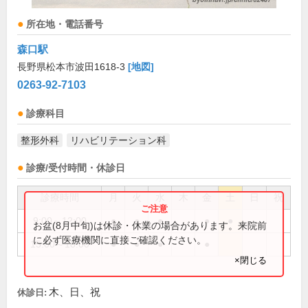
所在地・電話番号
森口駅
長野県松本市波田1618-3
[地図]
0263-92-7103
診療科目
整形外科
リハビリテーション科
診療/受付時間・休診日
診療時間
月
火
水
木
金
土
日
祝
9:00～12:00
●
●
●
●
●
お盆(8月中旬)は休診・休業の場合があります。来院前
に必ず医療機関に直接ご確認ください。
15:00～18:00
●
●
●
●
×閉じる
木、日、祝
休診日: