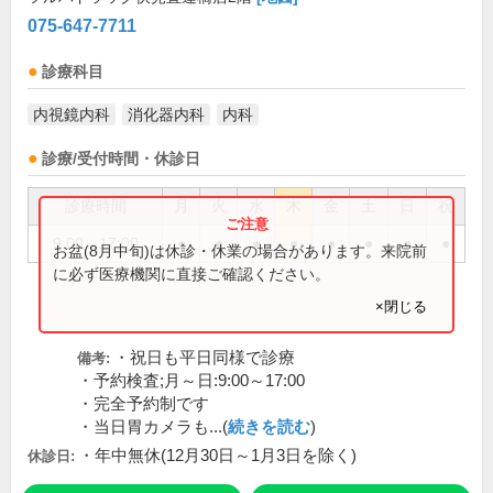
075-647-7711
診療科目
内視鏡内科
消化器内科
内科
診療/受付時間・休診日
診療時間
月
火
水
木
金
土
日
祝
9:00～17:00
●
●
●
●
●
●
●
●
お盆(8月中旬)は休診・休業の場合があります。来院前
に必ず医療機関に直接ご確認ください。
×閉じる
・祝日も平日同様で診療
備考:
・予約検査;月～日:9:00～17:00
・完全予約制です
・当日胃カメラも...(
続きを読む
)
・年中無休(12月30日～1月3日を除く)
休診日: