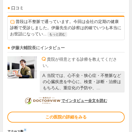
口コミ
普段は不整脈で通っています。今回は会社の定期の健康
診断で受診しました。伊藤先生の診察は的確でいつも本当に
お世話になってい...
もっと読む
伊藤大輔
院長
にインタビュー
貴院が得意とする診療を教えてくださ
い。
当院では、心不全・狭心症・不整脈など
の心臓疾患を中心に、検査・診断・治療は
もちろん、重症化の予防や、…
DOCTORVIEW
でインタビュー全文を読む
この医院の詳細をみる
※
アクセス数