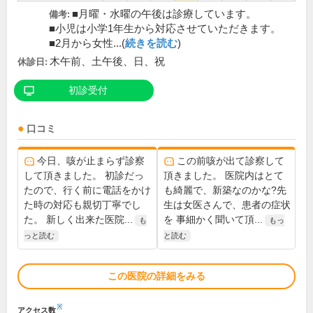
■月曜・水曜の午後は診療しています。
備考:
■小児は小学1年生から対応させていただきます。
■2月から女性...(
続きを読む
)
木午前、土午後、日、祝
休診日:
初診受付
口コミ
今日、咳が止まらず診察
この前咳が出て診察して
して頂きました。 初診だっ
頂きました。 医院内はとて
たので、行く前に電話をかけ
も綺麗で、新築なのかな?先
た時の対応も親切丁寧でし
生は女医さんで、患者の症状
た。 新しく出来た医院...
を 事細かく聞いて頂...
も
もっ
っと読む
と読む
この医院の詳細をみる
※
アクセス数