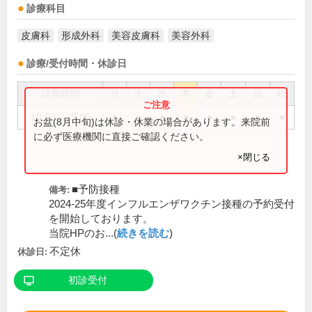
診療科目
皮膚科
形成外科
美容皮膚科
美容外科
診療/受付時間・休診日
診療時間
月
火
水
木
金
土
日
祝
10:00～19:00
●
●
●
●
●
●
●
●
お盆(8月中旬)は休診・休業の場合があります。来院前
に必ず医療機関に直接ご確認ください。
×閉じる
■予防接種
備考:
2024-25年度インフルエンザワクチン接種の予約受付
を開始しております。
当院HPのお...(
続きを読む
)
不定休
休診日:
初診受付