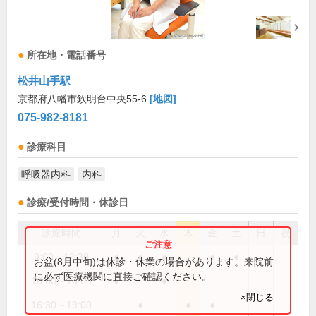
所在地・電話番号
松井山手駅
京都府八幡市欽明台中央55-6
[地図]
075-982-8181
診療科目
呼吸器内科
内科
診療/受付時間・休診日
診療時間
月
火
水
木
金
土
日
祝
9:00～12:30
●
●
●
●
●
お盆(8月中旬)は休診・休業の場合があります。来院前
に必ず医療機関に直接ご確認ください。
16:00～18:00
●
●
×閉じる
16:30～19:00
●
●
●