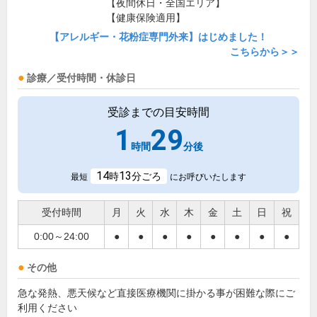
【夜間休日・全国エリア】
【健康保険適用】
【アレルギー・花粉症専門外来】はじめました！
こちらから＞＞
診療／受付時間・休診日
受診までの目安時間
1
29
時間
分後
14
13
時
分ごろ
最短
にお呼びいたします
受付時間
月
火
水
木
金
土
日
祝
0:00～24:00
●
●
●
●
●
●
●
●
その他
急な発熱、悪天候など直接医療機関に掛かる事が困難な際にご
利用ください