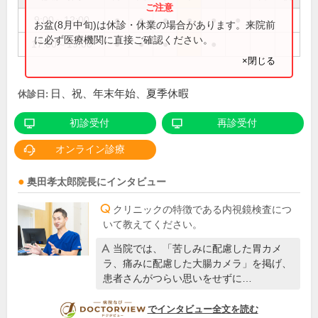
9:00～12:00
●
●
●
●
●
●
お盆(8月中旬)は休診・休業の場合があります。来院前
に必ず医療機関に直接ご確認ください。
17:00～19:00
●
●
●
●
×閉じる
日、祝、年末年始、夏季休暇
休診日:
初診受付
再診受付
オンライン診療
奥田孝太郎
院長
にインタビュー
クリニックの特徴である内視鏡検査につ
いて教えてください。
当院では、「苦しみに配慮した胃カメ
ラ、痛みに配慮した大腸カメラ」を掲げ、
患者さんがつらい思いをせずに…
DOCTORVIEW
でインタビュー全文を読む