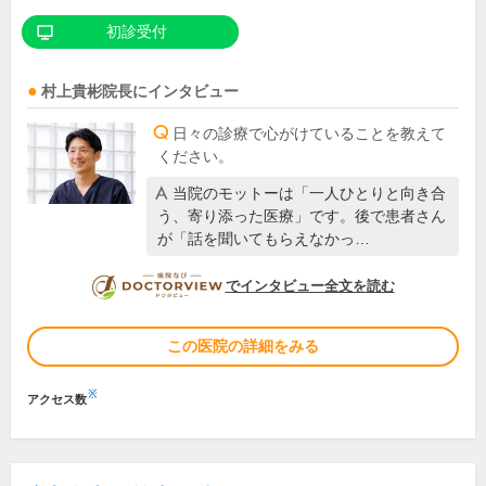
初診受付
村上貴彬
院長
にインタビュー
日々の診療で心がけていることを教えて
ください。
当院のモットーは「一人ひとりと向き合
う、寄り添った医療」です。後で患者さん
が「話を聞いてもらえなかっ…
DOCTORVIEW
でインタビュー全文を読む
この医院の詳細をみる
※
アクセス数