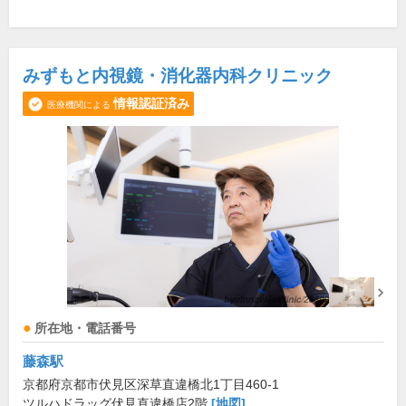
みずもと内視鏡・消化器内科クリニック
情報認証済み
医療機関による
所在地・電話番号
藤森駅
京都府京都市伏見区深草直違橋北1丁目460-1
ツルハドラッグ伏見直違橋店2階
[地図]