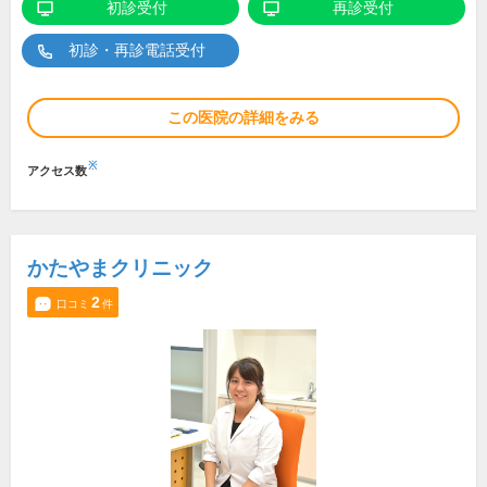
初診受付
再診受付
初診・再診電話受付
この医院の詳細をみる
※
アクセス数
かたやまクリニック
2
口コミ
件