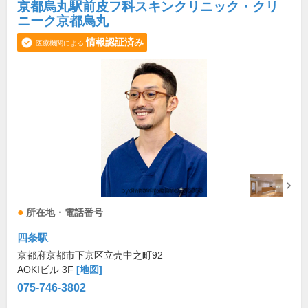
京都烏丸駅前皮フ科スキンクリニック・クリ
ニーク京都烏丸
情報認証済み
医療機関による
所在地・電話番号
四条駅
京都府京都市下京区立売中之町92
AOKIビル 3F
[地図]
075-746-3802