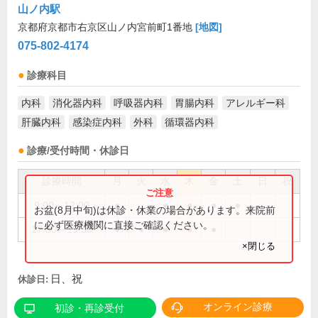
山ノ内駅
京都府京都市右京区山ノ内宮前町1番地
[地図]
075-802-4174
診療科目
内科
消化器内科
呼吸器内科
胃腸内科
アレルギー科
肝臓内科
感染症内科
外科
循環器内科
診療/受付時間・休診日
診療時間
月
火
水
木
金
土
日
祝
9:00～12:00
●
●
●
●
●
お盆(8月中旬)は休診・休業の場合があります。来院前
に必ず医療機関に直接ご確認ください。
17:30～19:30
●
●
●
●
●
×閉じる
日、祝
休診日:
オンライン診療
初診・再診受付