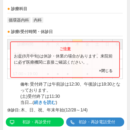
診療科目
循環器内科
内科
診療/受付時間・休診日
診療時間
月
火
水
木
金
土
日
祝
9:00～12:00
●
お盆(8月中旬)は休診・休業の場合があります。来院前
に必ず医療機関に直接ご確認ください。
9:00～13:00
●
●
●
●
×閉じる
17:00～19:00
●
●
●
●
受付終了は午前診は12:30、午後診は18:30とな
備考:
っております。
(土)受付終了は11:30
当日...(
続きを読む
)
木、日、祝、年末年始(12/28～1/4)
休診日:
初診・再診受付
初診・再診電話受付