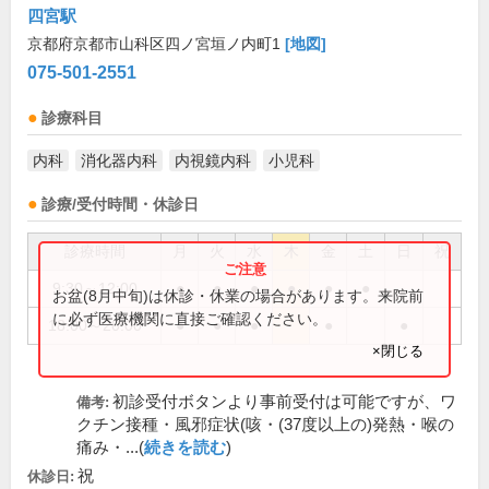
四宮駅
京都府京都市山科区四ノ宮垣ノ内町1
[地図]
075-501-2551
診療科目
内科
消化器内科
内視鏡内科
小児科
診療/受付時間・休診日
診療時間
月
火
水
木
金
土
日
祝
9:30～12:00
●
●
●
●
●
●
お盆(8月中旬)は休診・休業の場合があります。来院前
に必ず医療機関に直接ご確認ください。
18:00～20:00
●
●
●
●
●
×閉じる
初診受付ボタンより事前受付は可能ですが、ワ
備考:
クチン接種・風邪症状(咳・(37度以上の)発熱・喉の
痛み・...(
続きを読む
)
祝
休診日: