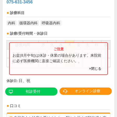
075-631-3456
診療科目
内科
循環器内科
呼吸器内科
診療/受付時間・休診日
診療時間
月
火
水
木
金
土
日
祝
9:00～13:00
●
●
●
●
●
●
お盆(8月中旬)は休診・休業の場合があります。来院前
に必ず医療機関に直接ご確認ください。
17:00～20:00
●
●
●
●
×閉じる
日、祝
休診日:
オンライン診療
初診受付
口コミ