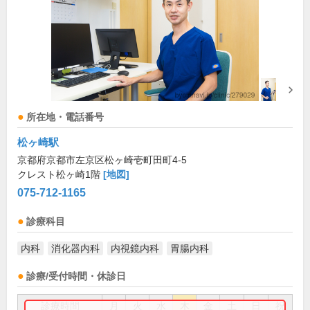
所在地・電話番号
松ヶ崎駅
京都府京都市左京区松ヶ崎壱町田町4-5
クレスト松ヶ崎1階
[地図]
075-712-1165
診療科目
内科
消化器内科
内視鏡内科
胃腸内科
診療/受付時間・休診日
診療時間
月
火
水
木
金
土
日
祝