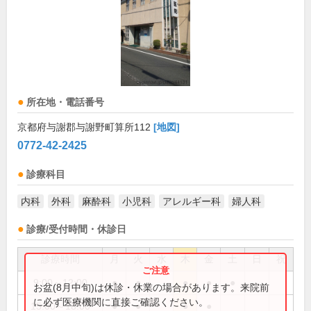
所在地・電話番号
京都府与謝郡与謝野町算所112
[地図]
0772-42-2425
診療科目
内科
外科
麻酔科
小児科
アレルギー科
婦人科
診療/受付時間・休診日
診療時間
月
火
水
木
金
土
日
祝
9:00～12:00
●
●
●
●
●
お盆(8月中旬)は休診・休業の場合があります。来院前
に必ず医療機関に直接ご確認ください。
15:00～18:00
●
●
●
●