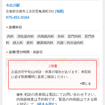
今出川駅
京都府京都市上京区竪亀屋町252
[地図]
075-451-0164
診療科目
内科
消化器内科
内視鏡内科
外科
肛門内科
肛門外
科
婦人科
産科
糖尿病内科
代謝・内分泌内科
診療/受付時間・休診日
診療時間
月
火
水
木
金
土
日
祝
9:00～12:00
●
●
●
●
●
お盆(8月中旬)は休診・休業の場合があります。来院前
に必ず医療機関に直接ご確認ください。
17:00～19:00
●
●
●
●
×閉じる
初診の患者様は電話にてお問い合わせ下さい。
備考:
内視鏡検査は予約制です。緊急の内視鏡はできる限
り対応して...(
続きを読む
)