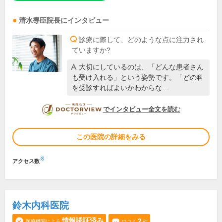
清水導臣
院長
にインタビュー
診療に際して、どのような点に注力され
ていますか?
大切にしているのは、「どんな患者さん
も受け入れる」という姿勢です。「どの科
を受診すればよいかわからな…
DOCTORVIEW
でインタビュー全文を読む
この医院の詳細をみる
※
アクセス数
鈴木内科医院
情報認証済み
2
医療機関による
口コミ
件