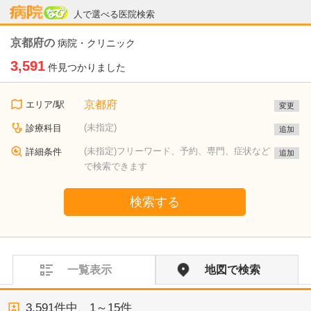
病院なび
人で選べる医院検索
京都府の
病院・クリニック
3,591
件見つかりました
京都府
エリア/駅
変更
(未指定)
診療科目
追加
(未指定)フリーワード、予約、専門、症状など
詳細条件
追加
で検索できます
検索する
一覧表示
地図で検索
3,591
件中、
1～15件