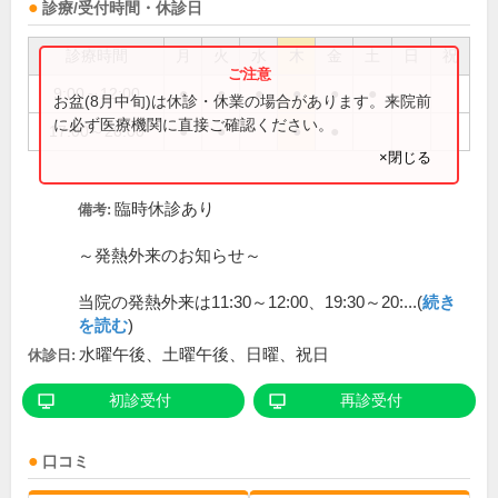
診療/受付時間・休診日
診療時間
月
火
水
木
金
土
日
祝
9:00～12:00
●
●
●
●
●
●
お盆(8月中旬)は休診・休業の場合があります。来院前
に必ず医療機関に直接ご確認ください。
17:00～20:00
●
●
●
●
×閉じる
臨時休診あり
備考:
～発熱外来のお知らせ～
当院の発熱外来は11:30～12:00、19:30～20:...(
続き
を読む
)
水曜午後、土曜午後、日曜、祝日
休診日:
初診受付
再診受付
口コミ