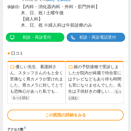
【内科・消化器内科・外科・肛門外科】
休診日:
木、日、祝 / 土曜午後
【婦人科】
木、日、祝 ※婦人科は午前診療のみ
初診・再診受付
初診・再診電話受付
口コミ
優しい先生、看護師さ
娘の予防接種で受診しま
ん、スタッフさんのもと全く
したが院内が綺麗で待合室に
苦痛なく胃カメラが受けれま
はテレビなどもあり待ち時間
した。胃カメラに対してとて
も苦になりませんでした。先
も恐怖心があった私でも...
生は子供好きの優しい...
もっ
もっと読む
と読む
この医院の詳細をみる
※
アクセス数