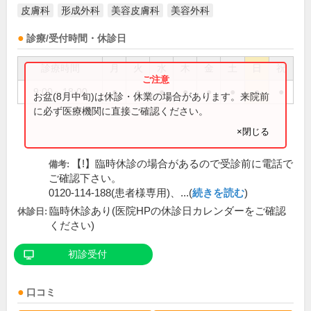
皮膚科
形成外科
美容皮膚科
美容外科
診療/受付時間・休診日
診療時間
月
火
水
木
金
土
日
祝
9:00～18:00
●
●
●
●
●
●
●
●
お盆(8月中旬)は休診・休業の場合があります。来院前
に必ず医療機関に直接ご確認ください。
×閉じる
【!】臨時休診の場合があるので受診前に電話で
備考:
ご確認下さい。
0120-114-188(患者様専用)、...(
続きを読む
)
臨時休診あり(医院HPの休診日カレンダーをご確認
休診日:
ください)
初診受付
口コミ