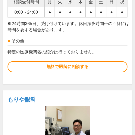
相談受付時間
月
火
水
木
金
土
日
祝
0:00～24:00
●
●
●
●
●
●
●
●
※24時間365日、受け付けています。休日深夜時間帯の回答には
時間を要する場合があります。
その他
特定の医療機関名の紹介は行っておりません。
無料で医師に相談する
もりや眼科