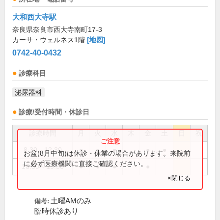
大和西大寺駅
奈良県奈良市西大寺南町17-3
カーサ・ウェルネス1階
[地図]
0742-40-0432
診療科目
泌尿器科
診療/受付時間・休診日
診療時間
月
火
水
木
金
土
日
祝
8:30～12:30
●
●
●
●
●
お盆(8月中旬)は休診・休業の場合があります。来院前
に必ず医療機関に直接ご確認ください。
16:30～19:30
●
●
●
●
×閉じる
土曜AMのみ
備考:
臨時休診あり