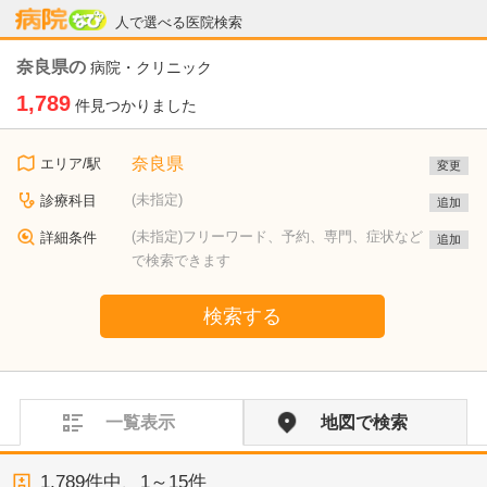
病院なび
人で選べる医院検索
奈良県の
病院・クリニック
1,789
件見つかりました
奈良県
エリア/駅
変更
(未指定)
診療科目
追加
(未指定)フリーワード、予約、専門、症状など
詳細条件
追加
で検索できます
検索する
一覧表示
地図で検索
1,789
件中、
1～15件