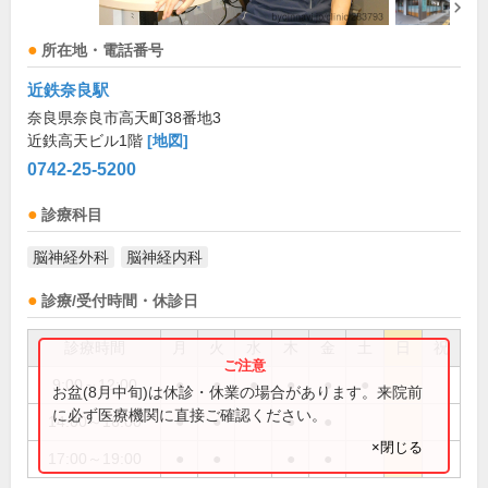
所在地・電話番号
近鉄奈良駅
奈良県奈良市高天町38番地3
近鉄高天ビル1階
[地図]
0742-25-5200
診療科目
脳神経外科
脳神経内科
診療/受付時間・休診日
診療時間
月
火
水
木
金
土
日
祝
9:00～12:00
●
●
●
●
●
●
お盆(8月中旬)は休診・休業の場合があります。来院前
に必ず医療機関に直接ご確認ください。
14:00～16:00
●
●
●
●
×閉じる
17:00～19:00
●
●
●
●