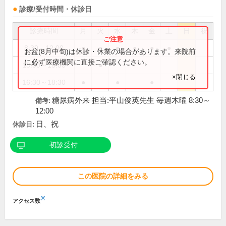
診療/受付時間・休診日
診療時間
月
火
水
木
金
土
日
祝
8:30～12:00
●
●
●
●
●
●
お盆(8月中旬)は休診・休業の場合があります。来院前
に必ず医療機関に直接ご確認ください。
13:00～15:00
●
×閉じる
16:30～18:30
●
●
●
糖尿病外来 担当:平山俊英先生 毎週木曜 8:30～
備考:
12:00
日、祝
休診日:
初診受付
この医院の詳細をみる
※
アクセス数