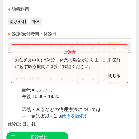
診療科目
整形外科
外科
診療/受付時間・休診日
診療時間
月
火
水
木
金
土
日
祝
9:00～12:00
●
●
お盆(8月中旬)は休診・休業の場合があります。来院前
に必ず医療機関に直接ご確認ください。
9:00～12:30
●
●
●
●
×閉じる
16:30～19:00
●
●
●
●
■リハビリ
備考:
午後 16:30～18:30
温熱・牽引などの物理療法については
月・金は8:30～1...(
続きを読む
)
日、祝
休診日:
初診受付