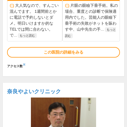
大人気なので、すんごい
片眼の眼瞼下垂手術。私の
混んでます。 1週間前とか
場合、重度との診断で保険適
に電話で予約しないとダ
用内でした。芸能人の眼瞼下
メ。明日いけますか的な
垂手術の失敗がネットを賑わ
TELでは間に合わない。
す中、山中先生の手...
もっと
で...
もっと読む
読む
この医院の詳細をみる
※
アクセス数
奈良やよいクリニック