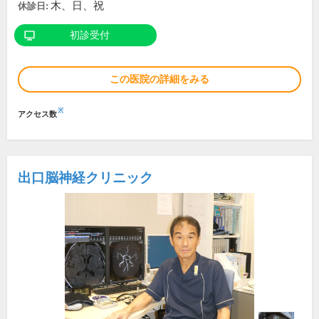
木、日、祝
休診日:
初診受付
この医院の詳細をみる
※
アクセス数
出口脳神経クリニック