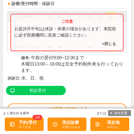
診療/受付時間・休診日
診療時間
月
火
水
木
金
土
日
祝
9:00～13:00
●
●
●
●
●
お盆(8月中旬)は休診・休業の場合があります。来院前
に必ず医療機関に直接ご確認ください。
13:00～16:00
●
×閉じる
16:00～19:00
●
●
●
午前の受付9:00~12:30まで
備考:
木曜日13:00～16:00は完全予約制外来を行っており
ます。
水、日、祝
休診日:
初診受付
この医院の詳細をみる
条件変更
180
予約/受付
現在診療
現在地
※
アクセス数