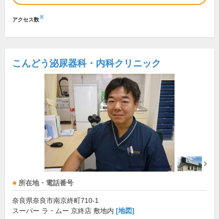
※
アクセス数
こんどう泌尿器科・内科クリニック
所在地・電話番号
奈良県奈良市南京終町710-1
スーパー ラ・ムー 京終店 敷地内
[地図]