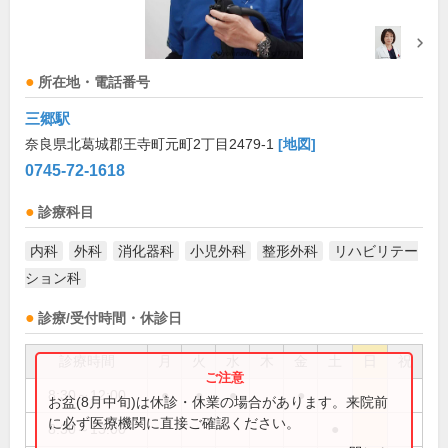
所在地・電話番号
三郷駅
奈良県北葛城郡王寺町元町2丁目2479-1
[地図]
0745-72-1618
診療科目
内科
外科
消化器科
小児外科
整形外科
リハビリテー
ション科
診療/受付時間・休診日
診療時間
月
火
水
木
金
土
日
祝
8:30～12:00
●
●
●
●
お盆(8月中旬)は休診・休業の場合があります。来院前
に必ず医療機関に直接ご確認ください。
8:30～13:00
●