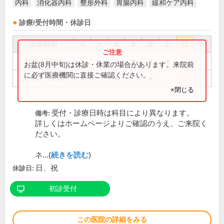
内科
消化器内科
整形外科
胃腸内科
緩和ケア内科
診療/受付時間・休診日
診療時間
月
火
水
木
金
土
日
祝
9:00～12:30
●
●
●
●
●
●
お盆(8月中旬)は休診・休業の場合があります。来院前
に必ず医療機関に直接ご確認ください。
16:00～19:00
●
●
●
×閉じる
受付・診療日時は科目により異なります。
備考:
詳しくはホームページよりご確認のうえ、ご来院く
ださい。
ネ...(
続きを読む
)
日、祝
休診日:
初診受付
この医院の詳細をみる