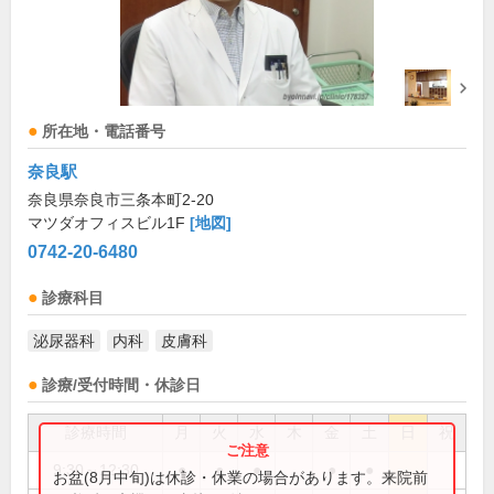
所在地・電話番号
奈良駅
奈良県奈良市三条本町2-20
マツダオフィスビル1F
[地図]
0742-20-6480
診療科目
泌尿器科
内科
皮膚科
診療/受付時間・休診日
診療時間
月
火
水
木
金
土
日
祝
9:30～12:30
●
●
●
●
●
お盆(8月中旬)は休診・休業の場合があります。来院前