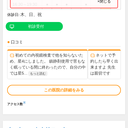
×閉じる
16:30～19:30
●
●
●
●
木、日、祝
休診日:
初診受付
口コミ
初めての内視鏡検査で他を知らないた
ネットで予
め、星4にしました。 鎮静剤使用で苦もな
約したら早く出
く眠っている間に終わったので、自分の中
来ますよ 先生
では星5...
は親切です
もっと読む
この医院の詳細をみる
※
アクセス数