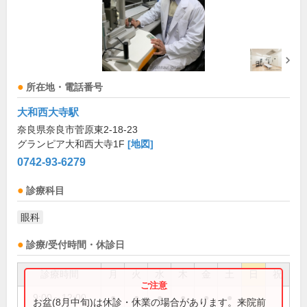
所在地・電話番号
大和西大寺駅
奈良県奈良市菅原東2-18-23
グランピア大和西大寺1F
[地図]
0742-93-6279
診療科目
眼科
診療/受付時間・休診日
診療時間
月
火
水
木
金
土
日
祝
9:00～12:00
●
●
●
●
●
●
お盆(8月中旬)は休診・休業の場合があります。来院前