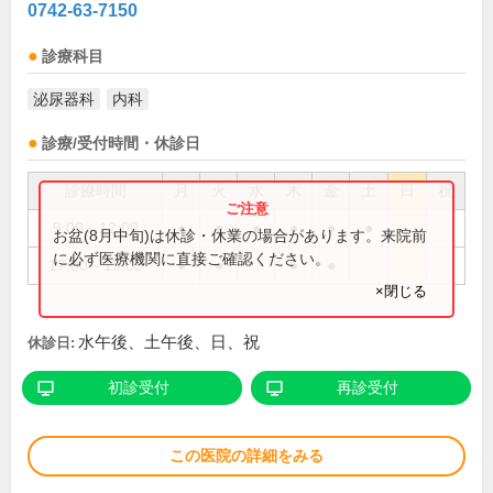
0742-63-7150
診療科目
泌尿器科
内科
診療/受付時間・休診日
診療時間
月
火
水
木
金
土
日
祝
9:00～12:00
●
●
●
●
●
●
お盆(8月中旬)は休診・休業の場合があります。来院前
に必ず医療機関に直接ご確認ください。
17:00～19:00
●
●
●
●
×閉じる
水午後、土午後、日、祝
休診日:
初診受付
再診受付
この医院の詳細をみる