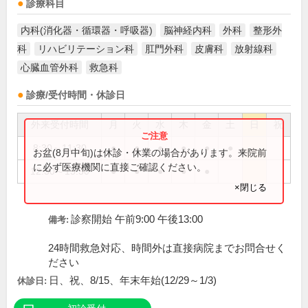
診療科目
内科(消化器・循環器・呼吸器)
脳神経内科
外科
整形外
科
リハビリテーション科
肛門外科
皮膚科
放射線科
心臓血管外科
救急科
診療/受付時間・休診日
外来受付時間
月
火
水
木
金
土
日
祝
8:30～11:30
●
●
●
●
●
●
お盆(8月中旬)は休診・休業の場合があります。来院前
に必ず医療機関に直接ご確認ください。
12:30～15:30
●
●
●
●
●
×閉じる
診察開始 午前9:00 午後13:00
備考:
24時間救急対応、時間外は直接病院までお問合せく
ださい
日、祝、8/15、年末年始(12/29～1/3)
休診日: