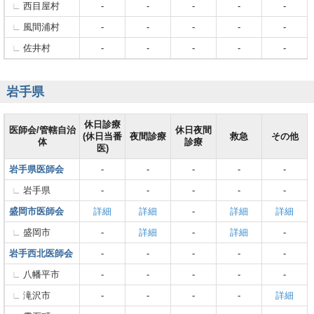
西目屋村
-
-
-
-
-
風間浦村
-
-
-
-
-
佐井村
-
-
-
-
-
岩手県
休日診療
医師会/管轄自治
休日夜間
(休日当番
夜間診療
救急
その他
体
診療
医)
岩手県医師会
-
-
-
-
-
岩手県
-
-
-
-
-
盛岡市医師会
詳細
詳細
-
詳細
詳細
盛岡市
-
詳細
-
詳細
-
岩手西北医師会
-
-
-
-
-
八幡平市
-
-
-
-
-
滝沢市
-
-
-
-
詳細