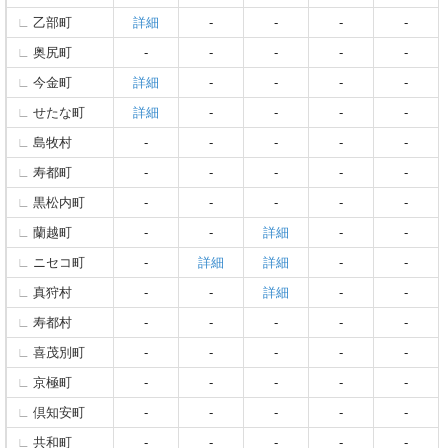
乙部町
詳細
-
-
-
-
奥尻町
-
-
-
-
-
今金町
詳細
-
-
-
-
せたな町
詳細
-
-
-
-
島牧村
-
-
-
-
-
寿都町
-
-
-
-
-
黒松内町
-
-
-
-
-
蘭越町
-
-
詳細
-
-
ニセコ町
-
詳細
詳細
-
-
真狩村
-
-
詳細
-
-
寿都村
-
-
-
-
-
喜茂別町
-
-
-
-
-
京極町
-
-
-
-
-
倶知安町
-
-
-
-
-
共和町
-
-
-
-
-