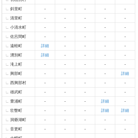
斜里町
-
-
-
-
-
清里町
-
-
-
-
-
小清水町
-
-
-
-
-
佐呂間町
-
-
-
-
-
遠軽町
詳細
-
-
-
-
湧別町
詳細
-
-
-
-
滝上町
-
-
-
-
-
興部町
-
-
-
-
詳細
西興部村
-
-
-
-
-
雄武町
-
-
-
-
-
豊浦町
-
-
-
詳細
-
壮瞥町
-
-
-
詳細
詳細
洞爺湖町
-
-
-
-
-
音更町
-
-
-
-
-