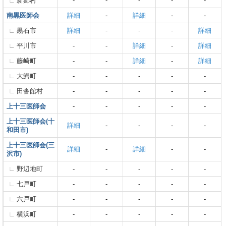
新郷村
-
-
-
-
-
南黒医師会
詳細
-
詳細
-
-
黒石市
詳細
-
-
-
詳細
平川市
-
-
詳細
-
詳細
藤崎町
-
-
詳細
-
詳細
大鰐町
-
-
-
-
-
田舎館村
-
-
-
-
-
上十三医師会
-
-
-
-
-
上十三医師会(十
詳細
-
-
-
-
和田市)
上十三医師会(三
詳細
-
詳細
-
-
沢市)
野辺地町
-
-
-
-
-
七戸町
-
-
-
-
-
六戸町
-
-
-
-
-
横浜町
-
-
-
-
-