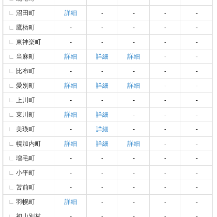
沼田町
詳細
-
-
-
-
鷹栖町
-
-
-
-
-
東神楽町
-
-
-
-
-
当麻町
詳細
詳細
詳細
-
-
比布町
-
-
-
-
-
愛別町
詳細
詳細
詳細
-
-
上川町
-
-
-
-
-
東川町
詳細
詳細
-
-
-
美瑛町
-
詳細
-
-
-
幌加内町
詳細
詳細
詳細
-
-
増毛町
-
-
-
-
-
小平町
-
-
-
-
-
苫前町
-
-
-
-
-
羽幌町
詳細
-
-
-
-
初山別村
-
-
-
-
-