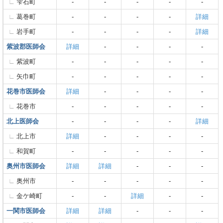
雫石町
-
-
-
-
-
葛巻町
-
-
-
-
詳細
岩手町
-
-
-
-
詳細
紫波郡医師会
詳細
-
-
-
-
紫波町
-
-
-
-
-
矢巾町
-
-
-
-
-
花巻市医師会
詳細
-
-
-
-
花巻市
-
-
-
-
-
北上医師会
-
-
-
-
詳細
北上市
詳細
-
-
-
-
和賀町
-
-
-
-
-
奥州市医師会
詳細
詳細
-
-
-
奥州市
-
-
-
-
-
金ケ崎町
-
-
詳細
-
-
一関市医師会
詳細
詳細
-
-
-