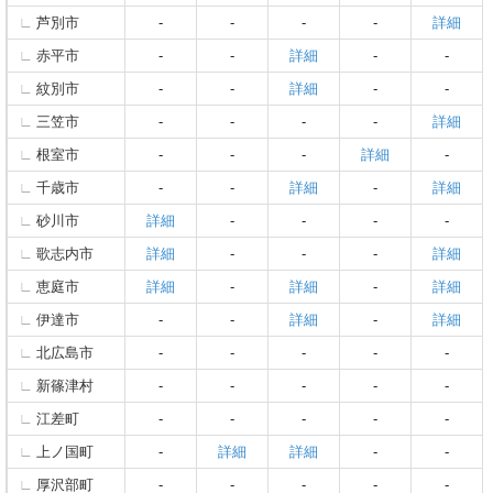
芦別市
-
-
-
-
詳細
赤平市
-
-
詳細
-
-
紋別市
-
-
詳細
-
-
三笠市
-
-
-
-
詳細
根室市
-
-
-
詳細
-
千歳市
-
-
詳細
-
詳細
砂川市
詳細
-
-
-
-
歌志内市
詳細
-
-
-
詳細
恵庭市
詳細
-
詳細
-
詳細
伊達市
-
-
詳細
-
詳細
北広島市
-
-
-
-
-
新篠津村
-
-
-
-
-
江差町
-
-
-
-
-
上ノ国町
-
詳細
詳細
-
-
厚沢部町
-
-
-
-
-