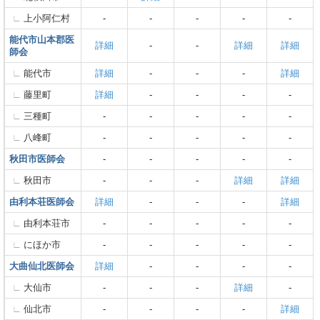
上小阿仁村
-
-
-
-
-
能代市山本郡医
詳細
-
-
詳細
詳細
師会
能代市
詳細
-
-
-
詳細
藤里町
詳細
-
-
-
-
三種町
-
-
-
-
-
八峰町
-
-
-
-
-
秋田市医師会
-
-
-
-
-
秋田市
-
-
-
詳細
詳細
由利本荘医師会
詳細
-
-
-
詳細
由利本荘市
-
-
-
-
-
にほか市
-
-
-
-
-
大曲仙北医師会
詳細
-
-
-
-
大仙市
-
-
-
詳細
-
仙北市
-
-
-
-
詳細