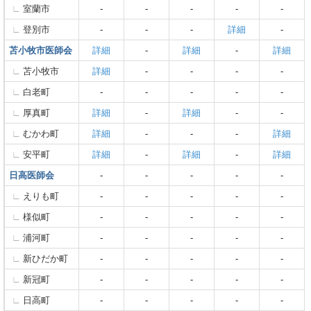
室蘭市
-
-
-
-
-
登別市
-
-
-
詳細
-
苫小牧市医師会
詳細
-
詳細
-
詳細
苫小牧市
詳細
-
-
-
-
白老町
-
-
-
-
-
厚真町
詳細
-
詳細
-
-
むかわ町
詳細
-
-
-
詳細
安平町
詳細
-
詳細
-
詳細
日高医師会
-
-
-
-
-
えりも町
-
-
-
-
-
様似町
-
-
-
-
-
浦河町
-
-
-
-
-
新ひだか町
-
-
-
-
-
新冠町
-
-
-
-
-
日高町
-
-
-
-
-