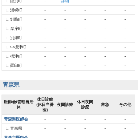
陸別町
-
詳細
-
-
-
浦幌町
-
-
-
-
-
釧路町
-
-
-
-
-
厚岸町
-
-
-
-
-
別海町
-
-
-
-
-
中標津町
-
-
-
-
-
標津町
-
-
-
-
-
羅臼町
-
-
-
-
-
青森県
休日診療
医師会/管轄自治
休日夜間
(休日当番
夜間診療
救急
その他
体
診療
医)
青森県医師会
-
-
-
-
-
青森県
-
-
-
-
-
青森市医師会
-
-
-
-
-