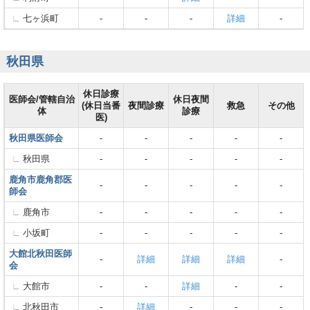
七ヶ浜町
-
-
-
詳細
-
秋田県
休日診療
医師会/管轄自治
休日夜間
(休日当番
夜間診療
救急
その他
体
診療
医)
秋田県医師会
-
-
-
-
-
秋田県
-
-
-
-
-
鹿角市鹿角郡医
-
-
-
-
-
師会
鹿角市
-
-
-
-
-
小坂町
-
-
-
-
-
大館北秋田医師
-
詳細
詳細
詳細
-
会
大館市
-
-
詳細
-
-
北秋田市
-
詳細
-
-
-