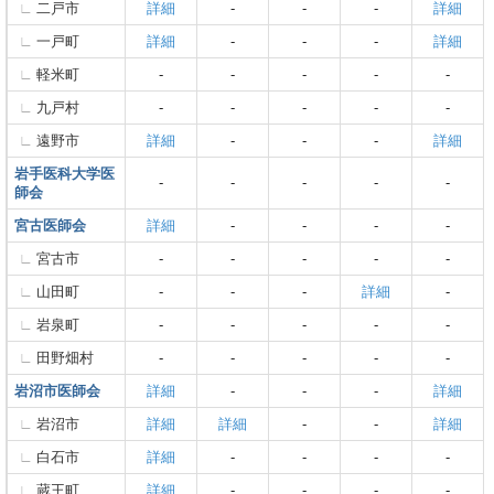
二戸市
詳細
-
-
-
詳細
一戸町
詳細
-
-
-
詳細
軽米町
-
-
-
-
-
九戸村
-
-
-
-
-
遠野市
詳細
-
-
-
詳細
岩手医科大学医
-
-
-
-
-
師会
宮古医師会
詳細
-
-
-
-
宮古市
-
-
-
-
-
山田町
-
-
-
詳細
-
岩泉町
-
-
-
-
-
田野畑村
-
-
-
-
-
岩沼市医師会
詳細
-
-
-
詳細
岩沼市
詳細
詳細
-
-
詳細
白石市
詳細
-
-
-
-
蔵王町
詳細
-
-
-
-