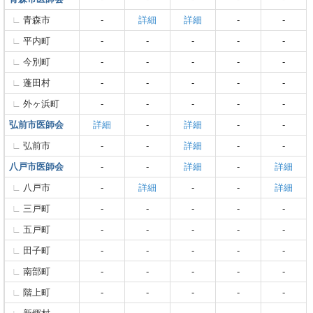
青森市
-
詳細
詳細
-
-
平内町
-
-
-
-
-
今別町
-
-
-
-
-
蓬田村
-
-
-
-
-
外ヶ浜町
-
-
-
-
-
弘前市医師会
詳細
-
詳細
-
-
弘前市
-
-
詳細
-
-
八戸市医師会
-
-
詳細
-
詳細
八戸市
-
詳細
-
-
詳細
三戸町
-
-
-
-
-
五戸町
-
-
-
-
-
田子町
-
-
-
-
-
南部町
-
-
-
-
-
階上町
-
-
-
-
-