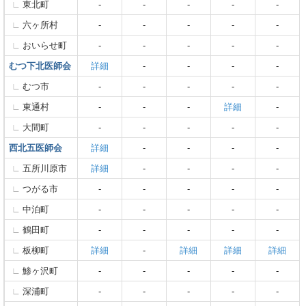
東北町
-
-
-
-
-
六ヶ所村
-
-
-
-
-
おいらせ町
-
-
-
-
-
むつ下北医師会
詳細
-
-
-
-
むつ市
-
-
-
-
-
東通村
-
-
-
詳細
-
大間町
-
-
-
-
-
西北五医師会
詳細
-
-
-
-
五所川原市
詳細
-
-
-
-
つがる市
-
-
-
-
-
中泊町
-
-
-
-
-
鶴田町
-
-
-
-
-
板柳町
詳細
-
詳細
詳細
詳細
鯵ヶ沢町
-
-
-
-
-
深浦町
-
-
-
-
-