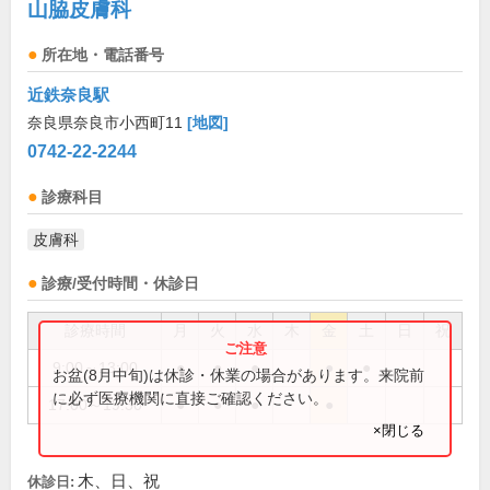
山脇皮膚科
所在地・電話番号
近鉄奈良駅
奈良県奈良市小西町11
[地図]
0742-22-2244
診療科目
皮膚科
診療/受付時間・休診日
診療時間
月
火
水
木
金
土
日
祝
9:00～13:00
●
●
●
●
●
お盆(8月中旬)は休診・休業の場合があります。来院前
に必ず医療機関に直接ご確認ください。
17:00～19:30
●
●
●
●
×閉じる
木、日、祝
休診日: