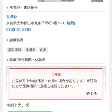
所在地・電話番号
九条駅
奈良県大和郡山市九条平野町3番25-1
[地図]
0743-61-5801
診療科目
泌尿器科
皮膚科
内科
診療/受付時間・休診日
診療時間
月
火
水
木
金
土
日
祝
9:00～12:00
●
●
●
●
●
●
お盆(8月中旬)は休診・休業の場合があります。来院前
に必ず医療機関に直接ご確認ください。
16:00～19:00
●
●
●
●
×閉じる
火、祝
休診日: