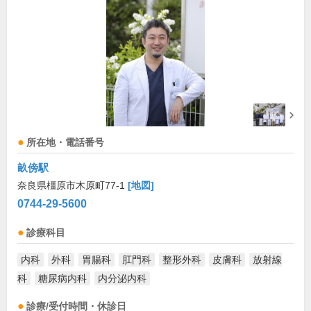
所在地・電話番号
畝傍駅
奈良県橿原市木原町77-1
[地図]
0744-29-5600
診療科目
内科
外科
胃腸科
肛門科
整形外科
皮膚科
放射線
科
糖尿病内科
内分泌内科
診療/受付時間・休診日