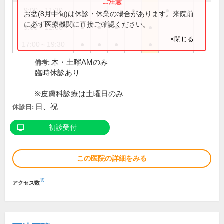
9:00～11:30
●
●
お盆(8月中旬)は休診・休業の場合があります。来院前
に必ず医療機関に直接ご確認ください。
9:00～12:00
●
●
●
●
×閉じる
17:00～19:30
●
●
●
●
木・土曜AMのみ
備考:
臨時休診あり
※皮膚科診療は土曜日のみ
日、祝
休診日:
初診受付
この医院の詳細をみる
※
アクセス数