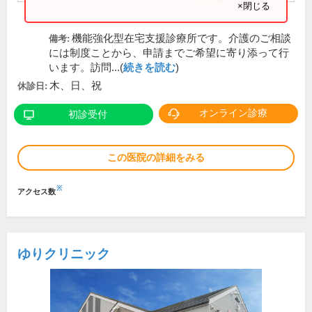
×閉じる
機能強化型在宅支援診療所です。介護のご相談
備考:
には制度ことから、申請までご希望に寄り添って行
います。訪問...(
続きを読む
)
木、日、祝
休診日:
オンライン診療
初診受付
この医院の詳細をみる
※
アクセス数
ゆりクリニック