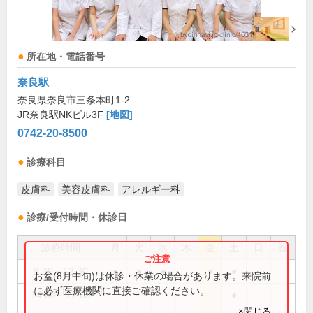
所在地・電話番号
奈良駅
奈良県奈良市三条本町1-2
JR奈良駅NKビル3F
[地図]
0742-20-8500
診療科目
皮膚科
美容皮膚科
アレルギー科
診療/受付時間・休診日
診療時間
月
火
水
木
金
土
日
祝
9:30～12:30
●
●
●
●
●
お盆(8月中旬)は休診・休業の場合があります。来院前
に必ず医療機関に直接ご確認ください。
14:00～17:00
●
×閉じる