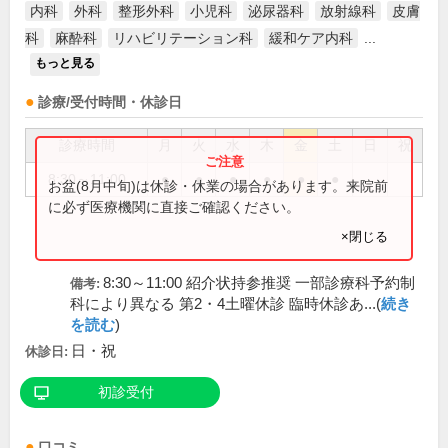
内科
外科
整形外科
小児科
泌尿器科
放射線科
皮膚
科
麻酔科
リハビリテーション科
緩和ケア内科
...
もっと見る
診療/受付時間・休診日
診療時間
月
火
水
木
金
土
日
祝
8:30～11:00
●
●
●
●
●
●
お盆(8月中旬)は休診・休業の場合があります。来院前
に必ず医療機関に直接ご確認ください。
×閉じる
8:30～11:00 紹介状持参推奨 一部診療科予約制
備考:
科により異なる 第2・4土曜休診 臨時休診あ...(
続き
を読む
)
日・祝
休診日:
初診受付
口コミ