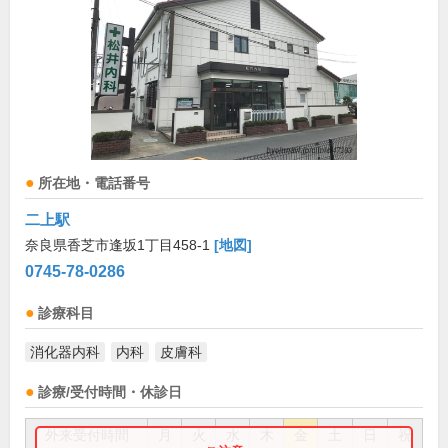
所在地・電話番号
二上駅
奈良県香芝市逢坂1丁目458-1
[地図]
0745-78-0286
診療科目
消化器内科
内科
皮膚科
診療/受付時間・休診日
外来受付時間
月
火
水
木
金
土
日
祝