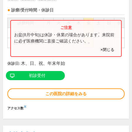
診療/受付時間・休診日
診療時間
月
火
水
木
金
土
日
祝
9:00～12:00
●
●
●
●
●
お盆(8月中旬)は休診・休業の場合があります。来院前
に必ず医療機関に直接ご確認ください。
16:00～19:45
●
●
●
●
×閉じる
木、日、祝、年末年始
休診日:
初診受付
この医院の詳細をみる
※
アクセス数