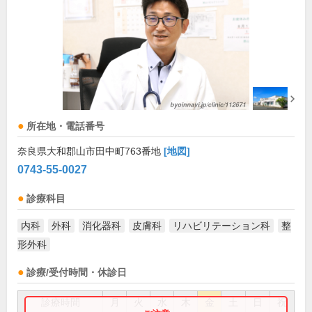
所在地・電話番号
奈良県大和郡山市田中町763番地
[地図]
0743-55-0027
診療科目
内科
外科
消化器科
皮膚科
リハビリテーション科
整
形外科
診療/受付時間・休診日
診療時間
月
火
水
木
金
土
日
祝