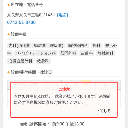
所在地・電話番号
奈良県奈良市三碓町2143-1
[地図]
0742-51-8700
診療科目
内科(消化器・循環器・呼吸器)
脳神経内科
外科
整形外
科
リハビリテーション科
肛門外科
皮膚科
放射線科
心臓血管外科
救急科
診療/受付時間・休診日
外来受付時間
月
火
水
木
金
土
日
祝
8:30～11:30
●
●
●
●
●
●
お盆(8月中旬)は休診・休業の場合があります。来院前
に必ず医療機関に直接ご確認ください。
12:30～15:30
●
●
●
●
●
×閉じる
診察開始 午前9:00 午後13:00
備考: