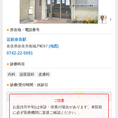
所在地・電話番号
近鉄奈良駅
奈良県奈良市南城戸町67
[地図]
0742-22-5091
診療科目
内科
泌尿器科
皮膚科
診療/受付時間・休診日
診療時間
月
火
水
木
金
土
日
祝
9:30～12:30
●
●
●
●
●
お盆(8月中旬)は休診・休業の場合があります。来院前
に必ず医療機関に直接ご確認ください。
17:00～19:00
●
●
●
●