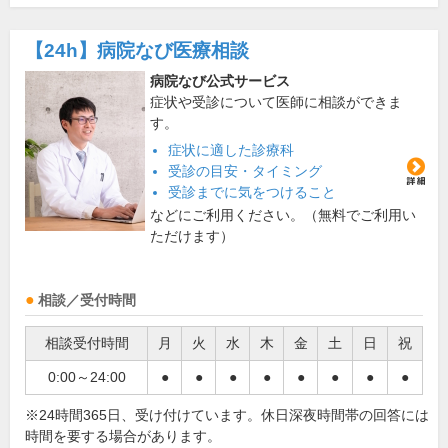
【24h】
病院なび医療相談
病院なび公式サービス
症状や受診について医師に相談ができま
す。
症状に適した診療科
受診の目安・タイミング
受診までに気をつけること
などにご利用ください。（無料でご利用い
ただけます）
相談／受付時間
相談受付時間
月
火
水
木
金
土
日
祝
0:00～24:00
●
●
●
●
●
●
●
●
※24時間365日、受け付けています。休日深夜時間帯の回答には
時間を要する場合があります。