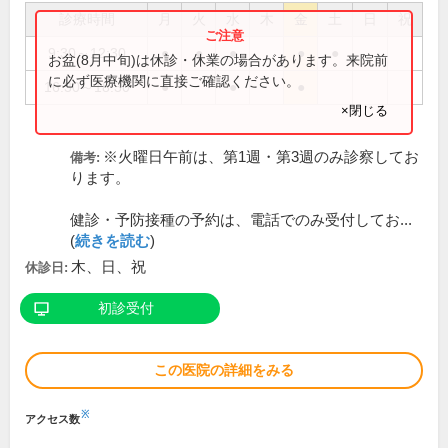
診療時間
月
火
水
木
金
土
日
祝
9:30～12:30
●
●
●
●
●
お盆(8月中旬)は休診・休業の場合があります。来院前
に必ず医療機関に直接ご確認ください。
16:30～18:30
●
●
●
×閉じる
※火曜日午前は、第1週・第3週のみ診察してお
備考:
ります。
健診・予防接種の予約は、電話でのみ受付してお...
(
続きを読む
)
木、日、祝
休診日:
初診受付
この医院の詳細をみる
※
アクセス数