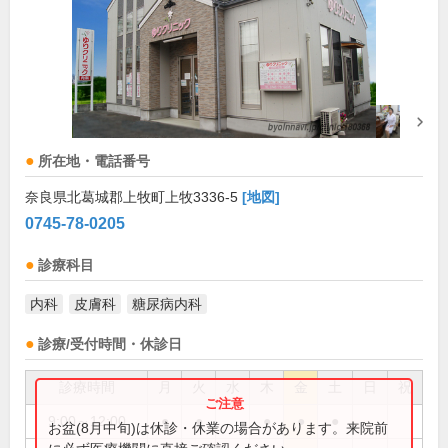
所在地・電話番号
奈良県北葛城郡上牧町上牧3336-5
[地図]
0745-78-0205
診療科目
内科
皮膚科
糖尿病内科
診療/受付時間・休診日
診療時間
月
火
水
木
金
土
日
祝
9:00～12:00
●
●
●
●
●
お盆(8月中旬)は休診・休業の場合があります。来院前