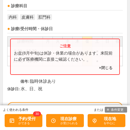
診療科目
内科
皮膚科
肛門科
診療/受付時間・休診日
診療時間
月
火
水
木
金
土
日
祝
9:30～12:30
●
●
●
●
●
お盆(8月中旬)は休診・休業の場合があります。来院前
に必ず医療機関に直接ご確認ください。
16:00～19:30
●
●
●
●
●
×閉じる
臨時休診あり
備考:
水、日、祝
休診日:
この医院の詳細をみる
条件変更
30
予約/受付
現在診療
現在地
※
アクセス数