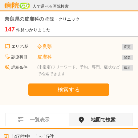
病院なび
人で選べる医院検索
奈良県の皮膚科の
病院・クリニック
147
件見つかりました
奈良県
エリア/駅
変更
皮膚科
診療科目
変更
(未指定)フリーワード、予約、専門、症状など
詳細条件
追加
で検索できます
検索する
一覧表示
地図で検索
147
件中、
1～15件