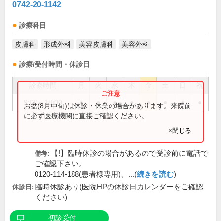
0742-20-1142
診療科目
皮膚科
形成外科
美容皮膚科
美容外科
診療/受付時間・休診日
診療時間
月
火
水
木
金
土
日
祝
9:00～18:00
●
●
●
●
●
●
●
●
お盆(8月中旬)は休診・休業の場合があります。来院前
に必ず医療機関に直接ご確認ください。
×閉じる
【!】臨時休診の場合があるので受診前に電話で
備考:
ご確認下さい。
0120-114-188(患者様専用)、...(
続きを読む
)
臨時休診あり(医院HPの休診日カレンダーをご確認
休診日:
ください)
初診受付