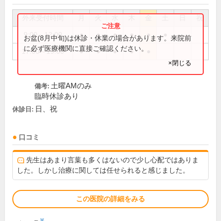
外来受付時間
月
火
水
木
金
土
日
祝
9:00～12:00
●
●
●
●
●
●
お盆(8月中旬)は休診・休業の場合があります。来院前
に必ず医療機関に直接ご確認ください。
17:00～19:00
●
●
●
●
●
×閉じる
土曜AMのみ
備考:
臨時休診あり
日、祝
休診日:
口コミ
先生はあまり言葉も多くはないので少し心配ではありま
した。しかし治療に関しては任せられると感じました。
この医院の詳細をみる
※