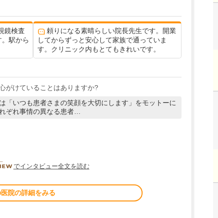
視鏡検査
頼りになる素晴らしい院長先生です。開業
す。駅から
してからずっと安心して家族で通っていま
す。クリニック内もとてもきれいです。
心がけていることはありますか?
は「いつも患者さまの笑顔を大切にします」をモットーに
れぞれ事情の異なる患者…
DOCTORVIEW
でインタビュー全文を読む
の医院の詳細をみる