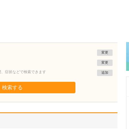
変更
変更
門、症状などで検索できます
追加
検索する
東京都練馬区
高橋医院
長谷川 望
院長
取材記事
先生が日々の診療で心がけていることをお聞か