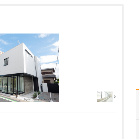
せください。
小児科の診療には親御さ
んが付き添っていますの
で、お子さんだけでなく
親御さんの話もじっくり
伺うようにしています。
説明するときもていねい
に、わかりやすくお話し
て納得していただいたう
えで治療を進めるように
心…
>>記事全文を読む