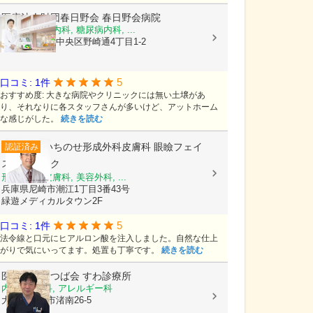
医療法人財団春日野会
春日野会病院
内科, 消化器内科, 糖尿病内科, ...
兵庫県神戸市中央区野崎通4丁目1-2
5
口コミ: 1件
おすすめ度: 大きな病院やクリニックには無い土壌があ
り、それなりに各スタッフさんが多いけど、アットホーム
な感じがした。
続きを読む
いちのせ形成外科皮膚科 眼瞼フェイ
認証済み
スクリニック
形成外科, 皮膚科, 美容外科, ...
兵庫県尼崎市潮江1丁目3番43号
緑遊メディカルタウン2F
5
口コミ: 1件
法令線と口元にヒアルロン酸を注入しました。自然な仕上
がりで気にいってます。処置も丁寧です。
続きを読む
医療法人よつば会
すわ診療所
内科, 皮膚科, アレルギー科
大阪府枚方市渚南26-5