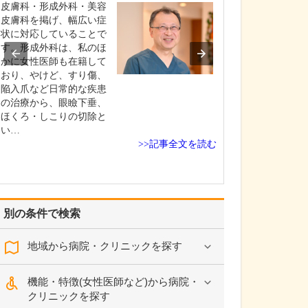
い。
皮膚科・形成外科・美容
皮膚科では、ア
皮膚科を掲げ、幅広い症
皮膚炎や円形脱
状に対応していることで
キビ、帯状疱疹、
す。形成外科は、私のほ
虫)、蕁麻疹、乾
かに女性医師も在籍して
皮膚疾患全般を
おり、やけど、すり傷、
います。例えば
陥入爪など日常的な疾患
ー性皮膚炎では
の治療から、眼瞼下垂、
薬・内服薬の薬
ほくろ・しこりの切除と
加え、ナローバン
い…
>>記事全文を読む
別の条件で検索
地域から病院・クリニックを探す
機能・特徴(女性医師など)から病院・
クリニックを探す