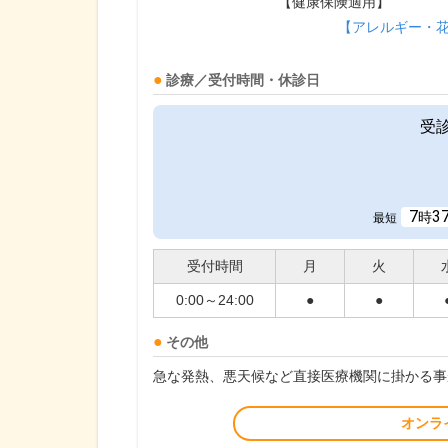
【健康保険適用】
【アレルギー・
診療／受付時間・休診日
受
7
3
時
最短
受付時間
月
火
0:00～24:00
●
●
その他
急な発熱、悪天候など直接医療機関に掛かる事
オンラ