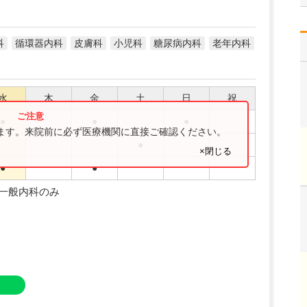
科
循環器内科
皮膚科
小児科
糖尿病内科
老年内科
水
木
金
土
日
祝
●
●
●
ります。来院前に必ず医療機関に直接ご確認ください。
●
×閉じる
●
●
・一般内科のみ