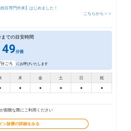
花粉症専門外来】はじめました！
こちらから＞＞
診までの目安時間
49
分後
7
分ごろ
にお呼びいたします
水
木
金
土
日
祝
●
●
●
●
●
●
が困難な際にご利用ください
イン診療の詳細をみる