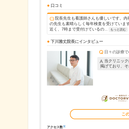
口コミ
院長先生も看護師さんも優しいです。内
の先生も素晴らしく毎年検査を受けていま
近く、7時まで受付けているの...
もっと読む
下川雅丈
院長
にインタビュー
日々の診療で
当クリニック
掲げており、そ
こ
※
アクセス数