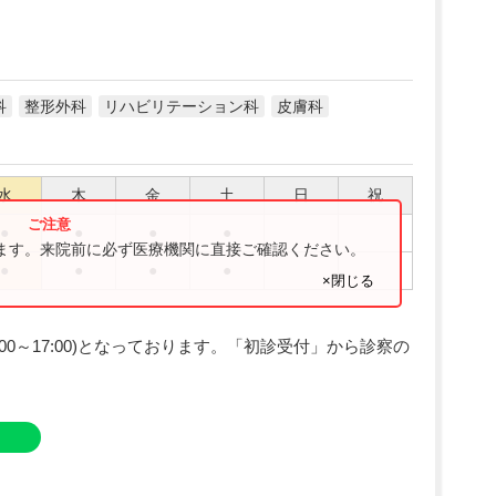
科
整形外科
リハビリテーション科
皮膚科
水
木
金
土
日
祝
●
●
●
●
ります。来院前に必ず医療機関に直接ご確認ください。
●
●
●
●
×閉じる
00～17:00)となっております。「初診受付」から診察の