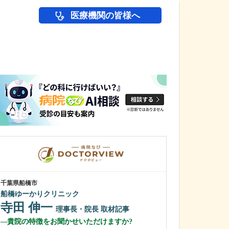
医療機関の皆様へ
医師(ドクター)の
千葉県船橋市
神奈川県川崎市宮前
船橋ゆーかりクリニック
スガオスキンケ
寺田 伸一
髙田 亜希
理事長・院長
取材記事
貴院の特徴をお聞かせいただけますか?
貴院で受けられ