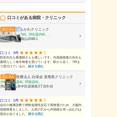
口コミがある病院・クリニック
しもかわクリニック
認証済み
内科, 脳神経内科, 消化器内科, ...
埼玉県越谷市袋山2048-1
5
口コミ: 3件
院長先生も看護師さんも優しいです。内視鏡検査の先生も
素晴らしく毎年検査を受けています。駅から近く、7時ま
で受付けているの...
続きを読む
医療法人 白栄会
原尾島クリニック
認証済み
内科, 消化器科, 呼吸器科, ...
岡山県岡山市中区原尾島3丁目8-16
5
口コミ: 1件
会社の健康診断で便鮮血陽性反応で再検査のため、大腸内
視鏡検査をしました。お尻の穴から内視鏡を突っ込むのは
抵抗がありました...
続きを読む