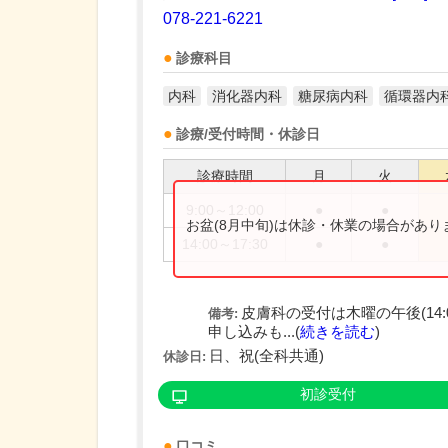
078-221-6221
診療科目
内科
消化器内科
糖尿病内科
循環器内
診療/受付時間・休診日
診療時間
月
火
9:00～12:00
●
●
お盆(8月中旬)は休診・休業の場合があ
14:00～17:30
●
●
皮膚科の受付は木曜の午後(14:
備考:
申し込みも...(
続きを読む
)
日、祝(全科共通)
休診日:
初診受付
口コミ