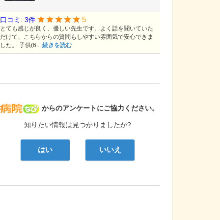
5
口コミ: 3件
とても感じが良く、優しい先生です。よく話を聞いていた
だけて、こちらからの質問もしやすい雰囲気で安心できま
した。 子供(6...
続きを読む
病院なび
からのアンケートにご協力ください。
知りたい情報は見つかりましたか?
はい
いいえ