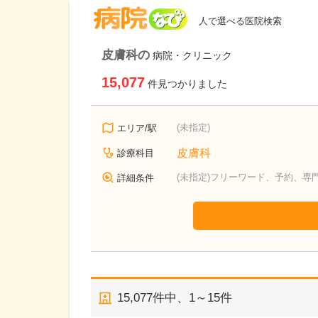
病院なび
人で選べる医院検索
皮膚科の
病院・クリニック
15,077
件見つかりました
(未指定)
エリア/駅
皮膚科
診療科目
(未指定)フリーワード、予約、専
詳細条件
15,077
件中、
1～15件