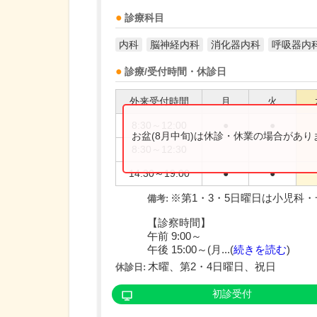
診療科目
内科
脳神経内科
消化器内科
呼吸器内
診療/受付時間・休診日
外来受付時間
月
火
8:30～12:00
●
●
お盆(8月中旬)は休診・休業の場合があ
8:30～12:30
14:30～19:00
●
●
※第1・3・5日曜日は小児科
備考:
【診察時間】
午前 9:00～
午後 15:00～(月...(
続きを読む
)
木曜、第2・4日曜日、祝日
休診日:
初診受付