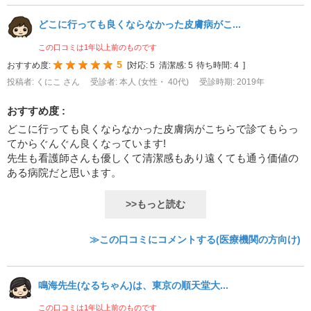
どこに行っても良くならなかった皮膚病がこ...
この口コミは1年以上前のものです
5
おすすめ度:
[
対応:
5
清潔感:
5
待ち時間:
4
]
投稿者: くにこ さん
受診者: 本人 (女性・ 40代)
受診時期: 2019年
おすすめ度 :
どこに行っても良くならなかった皮膚病がこちらで診てもらっ
てからぐんぐん良くなっています!
先生も看護師さんも優しくて清潔感もあり遠くても通う価値の
ある病院だと思います。
>>もっと読む
≫この口コミにコメントする(医療機関の方向け)
鳴海先生(なるちゃん)は、東京の順天堂大...
この口コミは1年以上前のものです