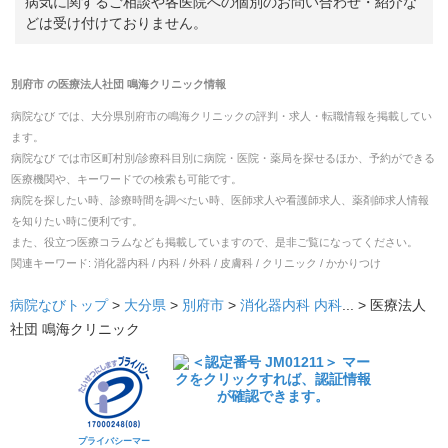
病気に関するご相談や各医院への個別のお問い合わせ・紹介な
どは受け付けておりません。
別府市
の
医療法人社団 鳴海クリニック
情報
病院なび では、
大分県
別府市
の
鳴海クリニック
の
評判・求人・転職
情報を掲載してい
ます。
病院なび では市区町村別/診療科目別に病院・医院・薬局を探せるほか、予約ができる
医療機関や、キーワードでの検索も可能です。
病院を探したい時、診療時間を調べたい時、医師求人や看護師求人、薬剤師求人情報
を知りたい時に便利です。
また、役立つ医療コラムなども掲載していますので、是非ご覧になってください。
関連キーワード:
消化器内科 / 内科 / 外科 / 皮膚科 / クリニック / かかりつけ
病院なびトップ
>
大分県
>
別府市
>
消化器内科
内科
... >
医療法人
社団 鳴海クリニック
プライバシーマー