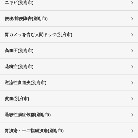
ニキビ
(
別府市
)
便秘/排便障害
(
別府市
)
胃カメラを含む人間ドック
(
別府市
)
高血圧
(
別府市
)
花粉症
(
別府市
)
逆流性食道炎
(
別府市
)
貧血
(
別府市
)
過敏性腸症候群
(
別府市
)
胃潰瘍・十二指腸潰瘍
(
別府市
)