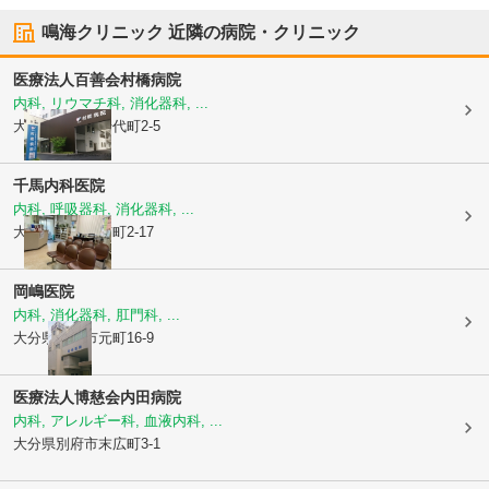
鳴海クリニック
近隣の病院・クリニック
医療法人百善会
村橋病院
内科, リウマチ科, 消化器科, ...
大分県別府市
千代町2-5
千馬内科医院
内科, 呼吸器科, 消化器科, ...
大分県別府市
楠町2-17
岡嶋医院
内科, 消化器科, 肛門科, ...
大分県別府市
元町16-9
医療法人博慈会
内田病院
内科, アレルギー科, 血液内科, ...
大分県別府市
末広町3-1