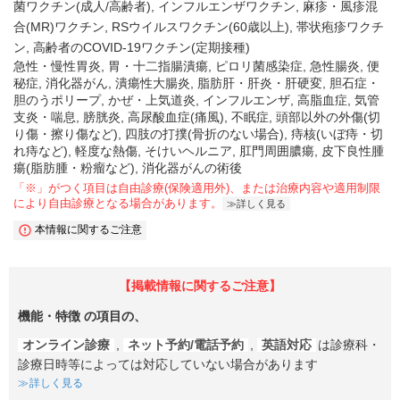
菌ワクチン(成人/高齢者)
インフルエンザワクチン
麻疹・風疹混
合(MR)ワクチン
RSウイルスワクチン(60歳以上)
帯状疱疹ワクチ
ン
高齢者のCOVID-19ワクチン(定期接種)
急性・慢性胃炎, 胃・十二指腸潰瘍, ピロリ菌感染症, 急性腸炎, 便
秘症, 消化器がん, 潰瘍性大腸炎, 脂肪肝・肝炎・肝硬変, 胆石症・
胆のうポリープ, かぜ・上気道炎, インフルエンザ, 高脂血症, 気管
支炎・喘息, 膀胱炎, 高尿酸血症(痛風), 不眠症, 頭部以外の外傷(切
り傷・擦り傷など), 四肢の打撲(骨折のない場合), 痔核(いぼ痔・切
れ痔など), 軽度な熱傷, そけいヘルニア, 肛門周囲膿瘍, 皮下良性腫
瘍(脂肪腫・粉瘤など), 消化器がんの術後
「※」がつく項目は自由診療(保険適用外)、または治療内容や適用制限
により自由診療となる場合があります。
詳しく見る
本情報に関するご注意
【掲載情報に関するご注意】
機能・特徴
の項目の、
オンライン診療
,
ネット予約/電話予約
,
英語対応
は診療科・
診療日時等によっては対応していない場合があります
詳しく見る