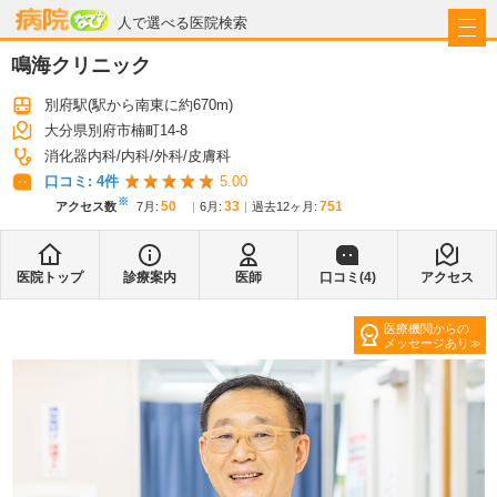
病院なび
人で選べる医院検索
鳴海クリニック
別府駅
(駅から
南東に約670m
)
大分県別府市楠町14-8
消化器内科
内科
外科
皮膚科
口コミ:
4
件
5.00
※
50
33
751
アクセス数
7月
:
6月
:
過去12ヶ月:
医院トップ
診療案内
医師
口コミ(
4
)
アクセス
医療機関からの
メッセージあり