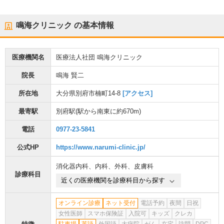
鳴海クリニック
の基本情報
医療機関名
医療法人社団 鳴海クリニック
院長
鳴海 賢二
所在地
大分県別府市楠町14-8
[アクセス]
最寄駅
別府駅
(駅から
南東に約670m
)
電話
0977-23-5841
公式HP
https://www.narumi-clinic.jp/
消化器内科
、
内科
、
外科
、
皮膚科
診療科目
近くの医療機関を診療科目から探す
オンライン診療
ネット受付
電話予約
夜間
日祝
女性医師
スマホ保険証
入院可
キッズ
クレカ