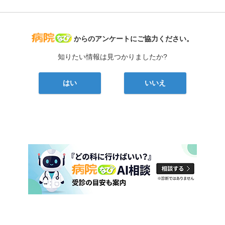
病院なび
からのアンケートにご協力ください。
知りたい情報は見つかりましたか?
はい
いいえ