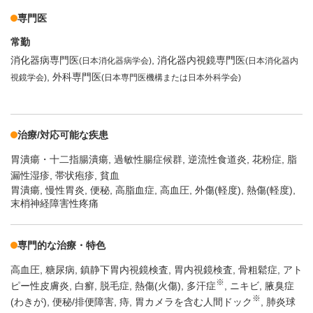
専門医
常勤
消化器病専門医
消化器内視鏡専門医
(日本消化器病学会)
(日本消化器内
外科専門医
視鏡学会)
(日本専門医機構または日本外科学会)
治療/対応可能な疾患
胃潰瘍・十二指腸潰瘍
過敏性腸症候群
逆流性食道炎
花粉症
脂
漏性湿疹
帯状疱疹
貧血
胃潰瘍, 慢性胃炎, 便秘, 高脂血症, 高血圧, 外傷(軽度), 熱傷(軽度),
末梢神経障害性疼痛
専門的な治療・特色
高血圧
糖尿病
鎮静下胃内視鏡検査
胃内視鏡検査
骨粗鬆症
アト
※
ピー性皮膚炎
白癬
脱毛症
熱傷(火傷)
多汗症
ニキビ
腋臭症
※
(わきが)
便秘/排便障害
痔
胃カメラを含む人間ドック
肺炎球