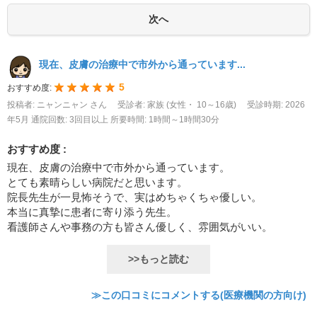
現在、皮膚の治療中で市外から通っています...
5
おすすめ度:
投稿者: ニャンニャン さん
受診者: 家族 (女性・ 10～16歳)
受診時期: 2026
年5月
通院回数: 3回目以上
所要時間: 1時間～1時間30分
おすすめ度 :
現在、皮膚の治療中で市外から通っています。
とても素晴らしい病院だと思います。
院長先生が一見怖そうで、実はめちゃくちゃ優しい。
本当に真摯に患者に寄り添う先生。
看護師さんや事務の方も皆さん優しく、雰囲気がいい。
>>もっと読む
≫この口コミにコメントする(医療機関の方向け)