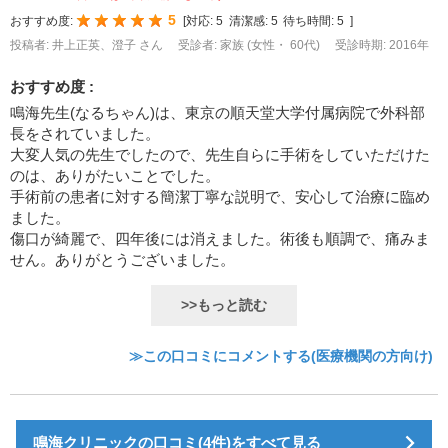
5
おすすめ度:
[
対応:
5
清潔感:
5
待ち時間:
5
]
投稿者: 井上正英、澄子 さん
受診者: 家族 (女性・ 60代)
受診時期: 2016年
おすすめ度 :
鳴海先生(なるちゃん)は、東京の順天堂大学付属病院で外科部
長をされていました。
大変人気の先生でしたので、先生自らに手術をしていただけた
のは、ありがたいことでした。
手術前の患者に対する簡潔丁寧な説明で、安心して治療に臨め
ました。
傷口が綺麗で、四年後には消えました。術後も順調で、痛みま
せん。ありがとうございました。
>>もっと読む
≫この口コミにコメントする(医療機関の方向け)
鳴海クリニックの口コミ(4件)をすべて見る