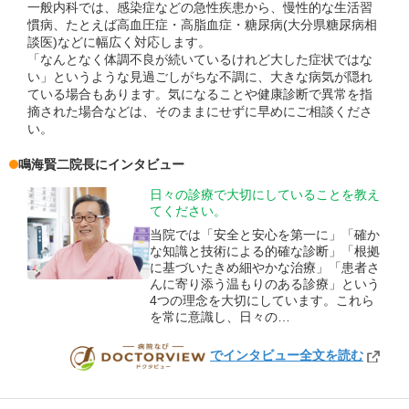
一般内科では、感染症などの急性疾患から、慢性的な生活習
慣病、たとえば高血圧症・高脂血症・糖尿病(大分県糖尿病相
談医)などに幅広く対応します。
「なんとなく体調不良が続いているけれど大した症状ではな
い」というような見過ごしがちな不調に、大きな病気が隠れ
ている場合もあります。気になることや健康診断で異常を指
摘された場合などは、そのままにせずに早めにご相談くださ
い。
鳴海賢二
院長
にインタビュー
日々の診療で大切にしていることを教え
てください。
当院では「安全と安心を第一に」「確か
な知識と技術による的確な診断」「根拠
に基づいたきめ細やかな治療」「患者さ
んに寄り添う温もりのある診療」という
4つの理念を大切にしています。これら
を常に意識し、日々の…
でインタビュー全文を読む
DOCTORVIEW