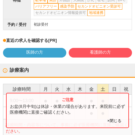
特徴
駐車場
英語
外国語
大病院
がん
在宅
訪問
DPC
バリアフリー
感染予防
セカンドオピニオン受診可
セカンドオピニオン情報提供可
地域連携
予約 / 受付
初診受付
直近の求人を確認する
[PR]
医師の方
看護師の方
診療案内
診療時間
月
火
水
木
金
土
日
祝
●
●
●
●
●
9:00
〜
13:00
お盆(8月中旬)は休診・休業の場合があります。来院前に必ず
●
●
●
●
●
医療機関に直接ご確認ください。
15:00
〜
18:00
×閉じる
診療時間・内容等について、事前に必ず医療機関に直接ご確認く
ださい。