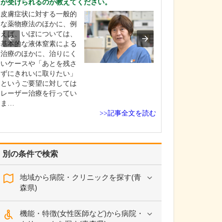
が受けられるのか教えてください。
当クリニックで
皮膚症状に対する一般的
さんがお悩みの
な薬物療法のほかに、例
する適切な診断
えば、いぼについては、
行うことは当然
基本的な液体窒素による
病気の発症を未
治療のほかに、治りにく
健康増進を目指
いケースや「あとを残さ
予防」の観点か
ずにきれいに取りたい」
さんの健康意識
というご要望に対しては
ことにも積極的
レーザー治療を行ってい
ん…
ま…
>>記事全文を読む
別の条件で検索
地域から病院・クリニックを探す(青
森県)
機能・特徴(女性医師など)から病院・