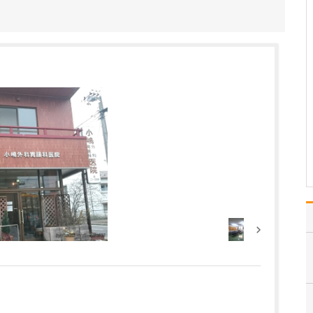
は、めずらしいですね。
へき地医療でさまざまな
病気やケガの診療に携わ
り、さらに、形成外科を
専門として手術の経験も
数多く積み重ねてきて、
総合内科専門医と形成外
科専門医を併せ持ち、幅
広い診療科に対応できる
のが、私の強みです。近
所…
>>記事全文を読む