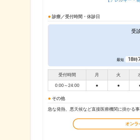
【アレルギー・
診療／受付時間・休診日
受
18
時
最短
受付時間
月
火
0:00～24:00
●
●
その他
急な発熱、悪天候など直接医療機関に掛かる事
オンラ