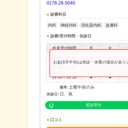
0178-28-5040
診療科目
内科
神経内科
消化器内科
皮膚科
診療/受付時間・休診日
外来受付時間
月
火
9:00～12:30
●
●
お盆(8月中旬)は休診・休業の場合があ
14:00～17:00
14:00～18:30
●
●
土曜午前のみ
備考:
日、祝
休診日:
初診受付
口コミ