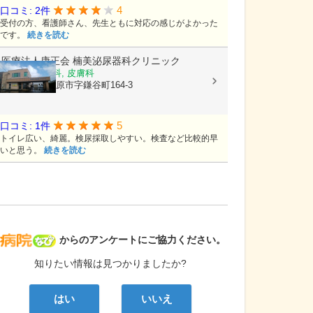
4
口コミ: 2件
受付の方、看護師さん、先生ともに対応の感じがよかった
です。
続きを読む
医療法人康正会
楠美泌尿器科クリニック
泌尿器科, 内科, 皮膚科
青森県五所川原市字鎌谷町164-3
5
口コミ: 1件
トイレ広い、綺麗。検尿採取しやすい。検査など比較的早
いと思う。
続きを読む
病院なび
からのアンケートにご協力ください。
知りたい情報は見つかりましたか?
はい
いいえ