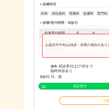
診療科目
外科
消化器科
胃腸科
皮膚科
肛門科
診療/受付時間・休診日
外来受付時間
月
火
9:00～12:00
●
●
お盆(8月中旬)は休診・休業の場合があ
13:30～17:30
●
●
初診受付は17:00まで
備考:
臨時休診あり
日、祝
休診日:
初診受付
こ