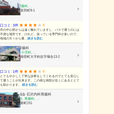
菊池医院
内科, 外科, 胃腸科, ...
青森県弘前市富田町8-1
4
口コミ: 3件
市の中心部からは遠く離れていますし、バスで通うのには
不便な場所です。けれど、扱っている専門科が多いので、
地域の方々から重...
続きを読む
川守田外科胃腸科
内科, 胃腸科, 小児科, ...
青森県三戸郡南部町大字剣吉字堰合13-2
4
口コミ: 1件
とてもやさしく丁寧な診察をしてくれるのでとても安心し
て通うことが出来ます。この様な病院が近くにあるととて
も助かります。
続きを読む
医療法人聖誠会
石沢内科胃腸科
内科, 心療内科, 胃腸科, ...
青森県弘前市新町151