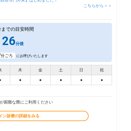
花粉症専門外来】はじめました！
こちらから＞＞
診までの目安時間
26
分後
7
分ごろ
にお呼びいたします
水
木
金
土
日
祝
●
●
●
●
●
●
が困難な際にご利用ください
イン診療の詳細をみる