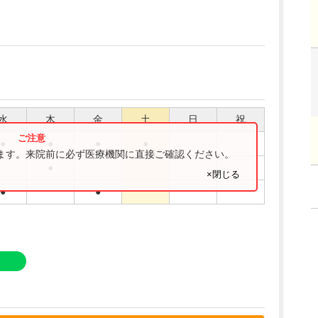
水
木
金
土
日
祝
●
●
●
●
ります。来院前に必ず医療機関に直接ご確認ください。
●
×閉じる
●
●