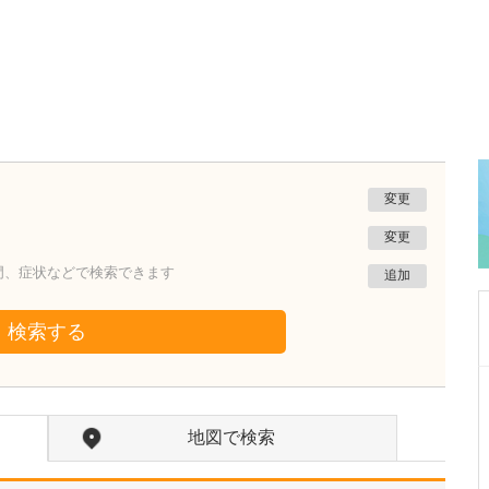
変更
変更
門、症状などで検索できます
追加
検索する
東京都調布市
飛田給プライマリクリニック
地図で検索
菱山 潤二
院長
取材記事
「内科も診られる外科クリニック」というの