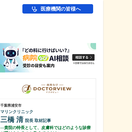
医療機関の皆様へ
医師(ドクター)の
千葉県浦安市
神奈川県横浜市南区
マリンクリニック
こがね町すこや
三橋 清
高 蓮浩
院長
取材記事
院
貴院の特長として、皮膚科ではどのような診療
診療でこころが