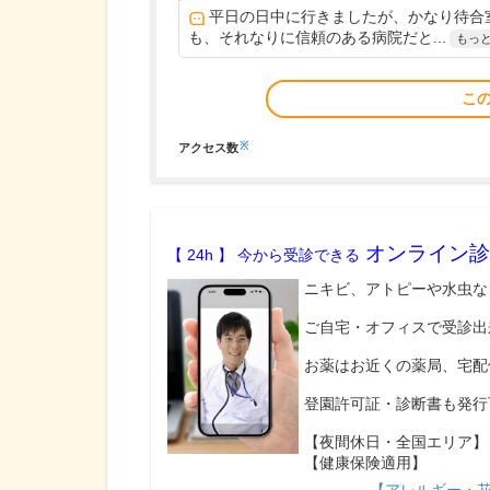
平日の日中に行きましたが、かなり待合
も、それなりに信頼のある病院だと...
もっ
こ
※
アクセス数
オンライン診
【 24h 】 今から受診できる
ニキビ、アトピーや水虫な
ご自宅・オフィスで受診出
お薬はお近くの薬局、宅配
登園許可証・診断書も発行
【夜間休日・全国エリア】
【健康保険適用】