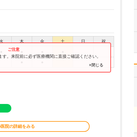
水
木
金
土
日
祝
●
●
●
●
ります。来院前に必ず医療機関に直接ご確認ください。
●
●
×閉じる
の医院の詳細をみる