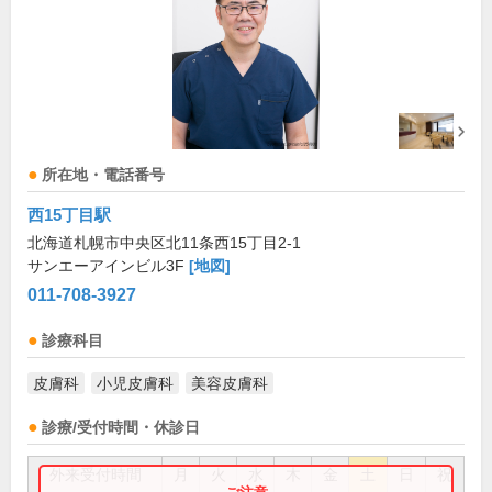
所在地・電話番号
西15丁目駅
北海道札幌市中央区北11条西15丁目2-1
サンエーアインビル3F
[地図]
011-708-3927
診療科目
皮膚科
小児皮膚科
美容皮膚科
診療/受付時間・休診日
外来受付時間
月
火
水
木
金
土
日
祝