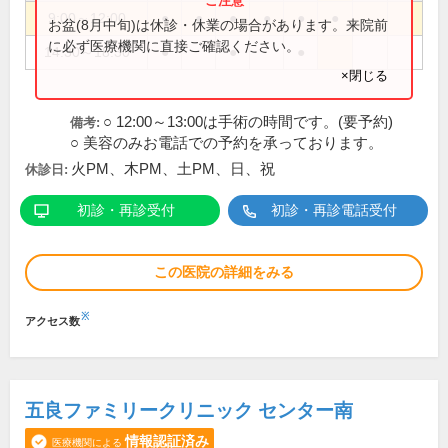
9:00～12:00
●
●
●
●
●
●
お盆(8月中旬)は休診・休業の場合があります。来院前
に必ず医療機関に直接ご確認ください。
14:30～18:30
●
●
●
×閉じる
○ 12:00～13:00は手術の時間です。(要予約)
備考:
○ 美容のみお電話での予約を承っております。
火PM、木PM、土PM、日、祝
休診日:
初診・再診受付
初診・再診電話受付
この医院の詳細をみる
※
アクセス数
五良ファミリークリニック センター南
情報認証済み
医療機関による