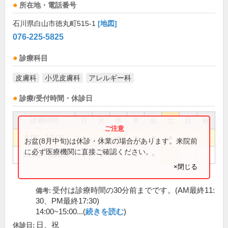
所在地・電話番号
石川県白山市徳丸町515-1
[地図]
076-225-5825
診療科目
皮膚科
小児皮膚科
アレルギー科
診療/受付時間・休診日
診療時間
月
火
水
木
金
土
日
祝
9:00～12:00
●
●
●
●
●
●
お盆(8月中旬)は休診・休業の場合があります。来院前
に必ず医療機関に直接ご確認ください。
14:00～18:00
●
●
●
●
×閉じる
受付は診療時間の30分前までです。(AM最終11:
備考:
30、PM最終17:30)
14:00~15:00...(
続きを読む
)
日、祝
休診日: