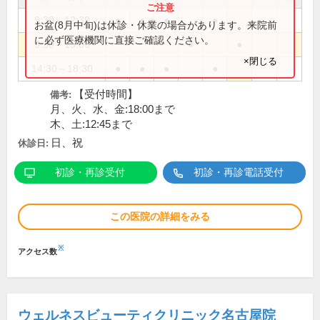
9:30～12:30
●
●
●
●
お盆(8月中旬)は休診・休業の場合があります。来院前
に必ず医療機関に直接ご確認ください。
9:30～13:00
●
●
×閉じる
14:30～18:30
●
●
●
●
【受付時間】
備考:
月、火、水、金:18:00まで
木、土:12:45まで
日、祝
休診日:
初診・再診受付
初診・再診電話受付
この医院の詳細をみる
※
アクセス数
ウェルネスビューティクリニック名古屋院