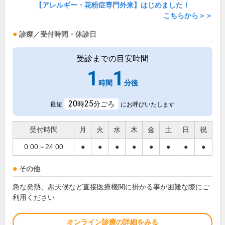
【アレルギー・花粉症専門外来】はじめました！
こちらから＞＞
診療／受付時間・休診日
受診までの目安時間
1
1
時間
分後
20
25
時
分ごろ
最短
にお呼びいたします
受付時間
月
火
水
木
金
土
日
祝
0:00～24:00
●
●
●
●
●
●
●
●
その他
急な発熱、悪天候など直接医療機関に掛かる事が困難な際にご
利用ください
オンライン診療の詳細をみる