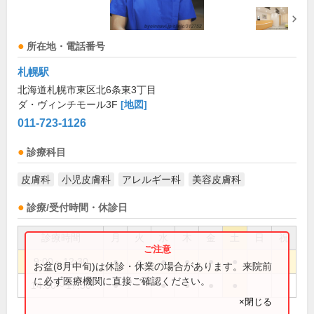
所在地・電話番号
札幌駅
北海道札幌市東区北6条東3丁目
ダ・ヴィンチモール3F
[地図]
011-723-1126
診療科目
皮膚科
小児皮膚科
アレルギー科
美容皮膚科
診療/受付時間・休診日
診療時間
月
火
水
木
金
土
日
祝
9:00～12:30
●
●
●
●
●
●
お盆(8月中旬)は休診・休業の場合があります。来院前
に必ず医療機関に直接ご確認ください。
14:00～17:30
●
●
●
●
●
×閉じる