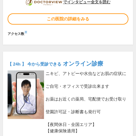
DOCTORVIEW
でインタビュー全文を読む
この医院の詳細をみる
※
アクセス数
オンライン診療
【 24h 】 今から受診できる
ニキビ、アトピーや水虫などお肌の症状に
ご自宅・オフィスで受診出来ます
お薬はお近くの薬局、宅配便でお受け取り
登園許可証・診断書も発行可
【夜間休日・全国エリア】
【健康保険適用】