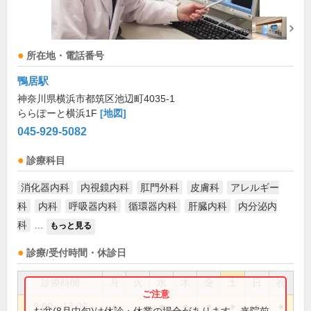
所在地・電話番号
鴨居駅
神奈川県横浜市都筑区池辺町4035-1
ららぽーと横浜1F
[地図]
045-929-5082
診療科目
消化器内科
内視鏡内科
肛門外科
皮膚科
アレルギー
科
内科
呼吸器内科
循環器内科
肝臓内科
内分泌内
科
...
もっと見る
診療/受付時間・休診日
診療時間
月
火
水
木
金
土
日
祝
9:00～13:00
●
●
●
●
●
●
●
お盆(8月中旬)は休診・休業の場合があります。来院前