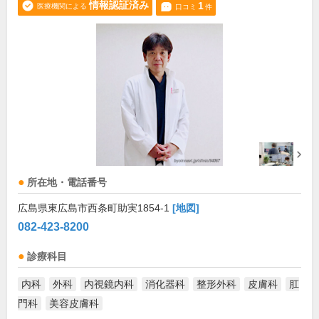
情報認証済み
1
医療機関による
口コミ
件
所在地・電話番号
広島県東広島市西条町助実1854-1
[地図]
082-423-8200
診療科目
内科
外科
内視鏡内科
消化器科
整形外科
皮膚科
肛
門科
美容皮膚科