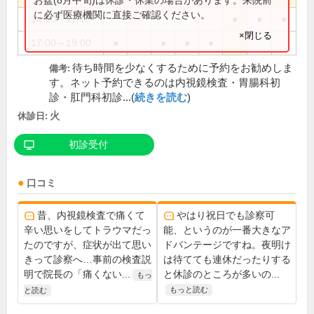
に必ず医療機関に直接ご確認ください。
14:00～17:00
●
●
●
×閉じる
17:00～19:00
●
●
●
●
待ち時間を少なくするために予約をお勧めしま
備考:
す。ネット予約できるのは内視鏡検査・胃腸科初
診・肛門科初診...(
続きを読む
)
火
休診日:
初診受付
口コミ
昔、内視鏡検査で痛くて
やはり祝日でも診察可
辛い思いをしてトラウマだっ
能、というのが一番大きなア
たのですが、症状が出て思い
ドバンテージですね。夜明け
きって診察へ…事前の検査説
は待てても連休だったりする
明で院長の「痛くない...
と休診のところが多いの...
もっ
もっと読む
と読む