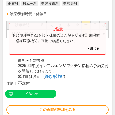
皮膚科
形成外科
美容皮膚科
美容外科
診療/受付時間・休診日
診療時間
月
火
水
木
金
土
日
祝
11:00～20:00
●
●
●
●
●
●
●
●
お盆(8月中旬)は休診・休業の場合があります。来院前
に必ず医療機関に直接ご確認ください。
×閉じる
■予防接種
備考:
2025-26年度インフルエンザワクチン接種の予約受付
を開始しております。
※詳細はお問...(
続きを読む
)
不定休
休診日:
初診受付
この医院の詳細をみる