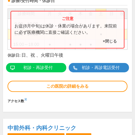
診療/受付時間・休診日
診療時間
月
火
水
木
金
土
日
祝
9:00～12:00
●
●
●
●
●
お盆(8月中旬)は休診・休業の場合があります。来院前
に必ず医療機関に直接ご確認ください。
9:00～14:00
●
×閉じる
15:00～18:00
●
●
●
●
日、祝 、火曜日午後
休診日:
初診・再診受付
初診・再診電話受付
この医院の詳細をみる
※
アクセス数
中前外科・内科クリニック