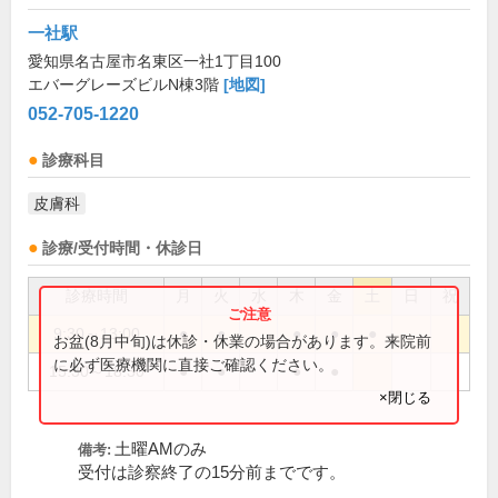
一社駅
愛知県名古屋市名東区一社1丁目100
エバーグレーズビルN棟3階
[地図]
052-705-1220
診療科目
皮膚科
診療/受付時間・休診日
診療時間
月
火
水
木
金
土
日
祝
9:30～13:00
●
●
●
●
●
お盆(8月中旬)は休診・休業の場合があります。来院前
に必ず医療機関に直接ご確認ください。
15:30～18:30
●
●
●
●
×閉じる
土曜AMのみ
備考:
受付は診察終了の15分前までです。