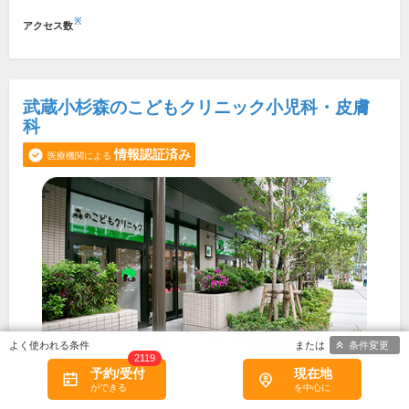
※
アクセス数
武蔵小杉森のこどもクリニック小児科・皮膚
科
情報認証済み
医療機関による
条件変更
2119
予約/受付
現在地
所在地・電話番号