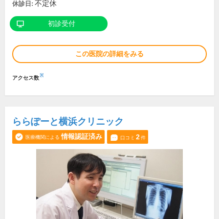
不定休
休診日:
初診受付
この医院の詳細をみる
※
アクセス数
ららぽーと横浜クリニック
情報認証済み
2
医療機関による
口コミ
件