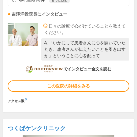
もっと読む
吉澤洋景
院長
にインタビュー
日々の診療で心がけていることを教えて
ください。
「いかにして患者さんに心を開いていた
だき、患者さんが伝えたいことを引き出す
か」ということに心を配って…
DOCTORVIEW
でインタビュー全文を読む
この医院の詳細をみる
※
アクセス数
つくばケンクリニック