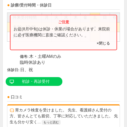
診療/受付時間・休診日
外来受付時間
月
火
水
木
金
土
日
祝
8:30～12:30
●
●
●
●
●
●
お盆(8月中旬)は休診・休業の場合があります。来院前
に必ず医療機関に直接ご確認ください。
14:30～17:30
●
●
●
●
×閉じる
木・土曜AMのみ
備考:
臨時休診あり
日、祝
休診日:
初診・再診受付
口コミ
胃カメラ検査を受けました。 先生、看護婦さん受付の
方、皆さんとても親切、丁寧に対応していただきました。 先
生も分かり安く...
もっと読む