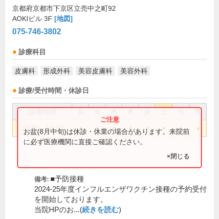
京都府京都市下京区立売中之町92
AOKIビル 3F
[地図]
075-746-3802
診療科目
皮膚科
形成外科
美容皮膚科
美容外科
診療/受付時間・休診日
診療時間
月
火
水
木
金
土
日
祝
10:00～19:00
●
●
●
●
●
●
●
●
お盆(8月中旬)は休診・休業の場合があります。来院前
に必ず医療機関に直接ご確認ください。
×閉じる
■予防接種
備考:
2024-25年度インフルエンザワクチン接種の予約受付
を開始しております。
当院HPのお...(
続きを読む
)