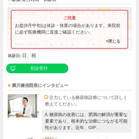
診療時間
月
火
水
木
金
土
日
祝
9:00～12:30
●
お盆(8月中旬)は休診・休業の場合があります。来院前
に必ず医療機関に直接ご確認ください。
9:00～15:00
●
×閉じる
9:00～18:00
●
●
●
●
日、祝
休診日:
初診受付
廣川健信
院長
にインタビュー
注力している糖尿病診療について詳しく
教えてください。
糖尿病の改善には、肥満の解消が重要な
要素であり、根本的な治療につながる可能
性があります。近年、GIP…