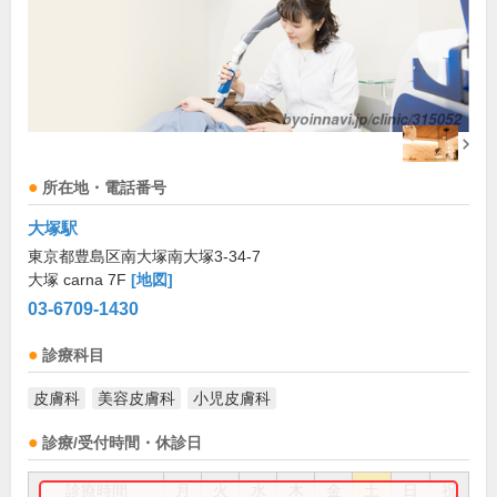
所在地・電話番号
大塚駅
東京都豊島区南大塚南大塚3-34-7
大塚 carna 7F
[地図]
03-6709-1430
診療科目
皮膚科
美容皮膚科
小児皮膚科
診療/受付時間・休診日
診療時間
月
火
水
木
金
土
日
祝