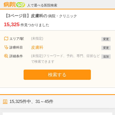
病院なび
人で選べる医院検索
【3ページ目】皮膚科の
病院・クリニック
15,325
件見つかりました
(未指定)
エリア/駅
変更
皮膚科
診療科目
変更
(未指定)フリーワード、予約、専門、症状など
詳細条件
追加
で検索できます
検索する
15,325
件中、
31～45件