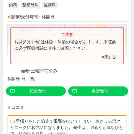
内科
整形外科
皮膚科
診療/受付時間・休診日
診療時間
月
火
水
木
金
土
日
祝
9:00～12:00
●
●
●
●
●
●
お盆(8月中旬)は休診・休業の場合があります。来院前
に必ず医療機関に直接ご確認ください。
15:00～18:00
●
●
●
●
●
×閉じる
土曜午前のみ
備考:
日、祝
休診日:
初診受付
再診受付
口コミ
里帰りをした旅先で風邪をひいてしまい、急きょ吉沢ク
リニックにお世話になりました。先生は、明るく元気なひと
で、私の話を納得...