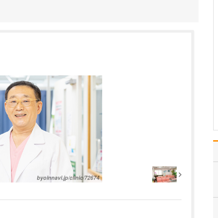
さい。
当院では「安全と安心を
第一に」「確かな知識と
技術による的確な診断」
「根拠に基づいたきめ細
やかな治療」「患者さん
に寄り添う温もりのある
診療」という4つの理念を
大切にしています。これ
らを常に意識し、日々
の…
>>記事全文を読む