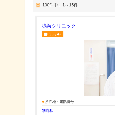
100
件中、
1～15件
鳴海クリニック
4
口コミ
件
所在地・電話番号
別府駅