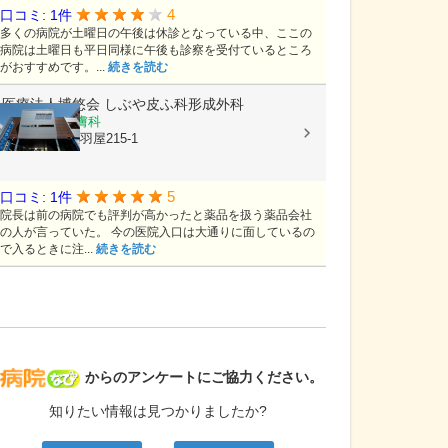
4
口コミ: 1件
多くの病院が土曜日の午後は休診となっている中、ここの
病院は土曜日も平日同様に午後も診察を受付ているところ
がおすすめです。...
続きを読む
医療法人博悠会
しぶや皮ふ科形成外科
形成外科, 皮膚科
大分県大分市羽屋215-1
5
口コミ: 1件
院長は前の病院でも評判が高かったと薬品を扱う薬品会社
の人が言っていた。 今の医院入口は大通りに面しているの
で入るときに注...
続きを読む
病院なび
からのアンケートにご協力ください。
知りたい情報は見つかりましたか?