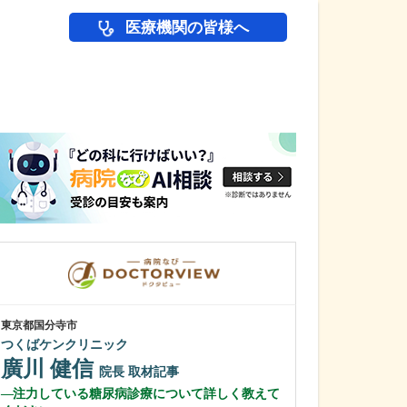
医療機関の皆様へ
医師(ドクター)の
東京都国分寺市
滋賀県大津市
つくばケンクリニック
ぜぜ駅前ひふ科
廣川 健信
藤村 大樹
院長
取材記事
注力している糖尿病診療について詳しく教えて
クリニックの特