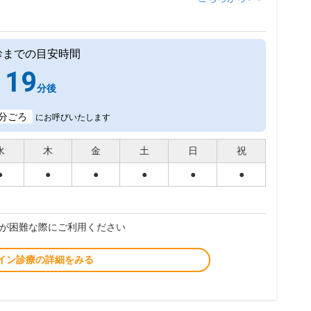
診までの目安時間
19
分後
分ごろ
にお呼びいたします
水
木
金
土
日
祝
●
●
●
●
●
●
が困難な際にご利用ください
イン診療の詳細をみる