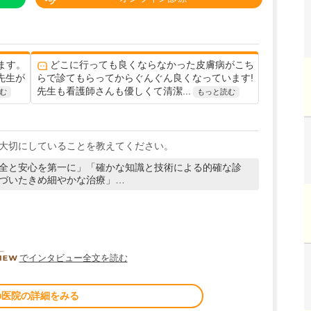
ます。
どこに行っても良くならなかった皮膚病がこち
先生が
らで診てもらってからぐんぐん良くなっています!
先生も看護師さんも優しくて清潔...
む
もっと読む
大切にしていることを教えてください。
全と安心を第一に」「確かな知識と技術による的確な診
づいたきめ細やかな治療」…
DOCTORVIEW
でインタビュー全文を読む
の医院の詳細をみる