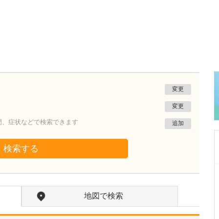
変更
変更
門、症状などで検索できます
追加
検索する
大分県別府市
鳴海クリニック
地図で検索
鳴海 賢二
院長
取材記事
日々の診療で大切にしていることを教えてくだ