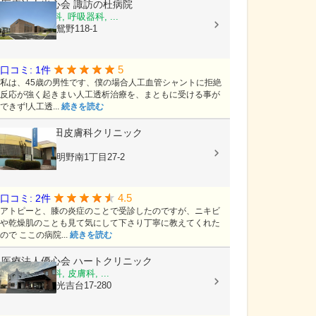
医療法人光心会
諏訪の杜病院
内科, 神経内科, 呼吸器科, ...
大分県大分市鴛野118-1
5
口コミ: 1件
私は、45歳の男性です、僕の場合人工血管シャントに拒絶
反応が強く起きまい人工透析治療を、まともに受ける事が
できず!人工透...
続きを読む
医療法人
津田皮膚科クリニック
皮膚科
大分県大分市明野南1丁目27-2
4.5
口コミ: 2件
アトピーと、膝の炎症のことで受診したのですが、ニキビ
や乾燥肌のことも見て気にして下さり丁寧に教えてくれた
ので ここの病院...
続きを読む
医療法人優心会
ハートクリニック
内科, 形成外科, 皮膚科, ...
大分県大分市光吉台17-280