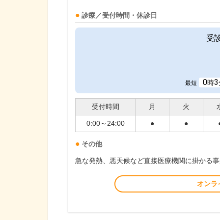
診療／受付時間・休診日
受
0
3
時
最短
受付時間
月
火
0:00～24:00
●
●
その他
急な発熱、悪天候など直接医療機関に掛かる事
オンラ