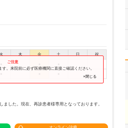
水
木
金
土
日
祝
●
●
●
ります。来院前に必ず医療機関に直接ご確認ください。
●
●
●
×閉じる
致しました。現在、再診患者様専用となっております。
オンライン診療