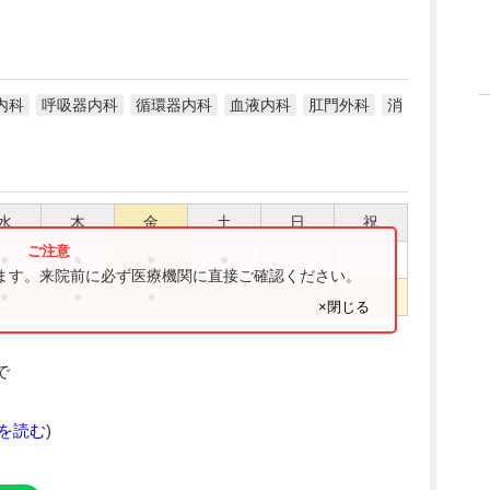
内科
呼吸器内科
循環器内科
血液内科
肛門外科
消
水
木
金
土
日
祝
●
●
●
●
ります。来院前に必ず医療機関に直接ご確認ください。
●
●
●
×閉じる
で
を読む
)