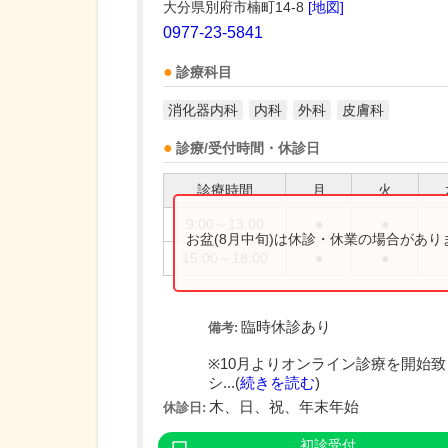
大分県別府市楠町14-8
[地図]
0977-23-5841
診療科目
消化器内科
内科
外科
皮膚科
診療/受付時間・休診日
診療時間
月
火
9:00～13:00
●
●
お盆(8月中旬)は休診・休業の場合があ
15:00～18:00
●
●
臨時休診あり
備考:
※10月よりオンライン診療を開始
シ...(
続きを読む
)
木、日、祝、年末年始
休診日:
初診受付