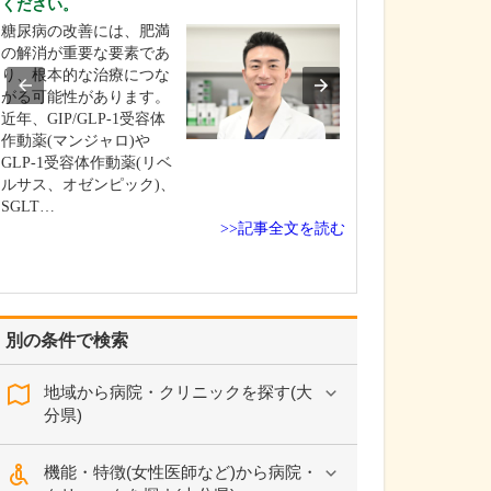
ください。
治療について伺
糖尿病の改善には、肥満
当院は、既存の
の解消が重要な要素であ
けでなく、自由診
り、根本的な治療につな
診療)も含めた治
がる可能性があります。
幅広い選択肢を
近年、GIP/GLP-1受容体
きるようにして
作動薬(マンジャロ)や
患者さんの「治
GLP-1受容体作動薬(リベ
という切実なニ
ルサス、オゼンピック)、
えられるように
SGLT…
んの症状や困っ
>>記事全文を読む
別の条件で検索
地域から病院・クリニックを探す(大
分県)
機能・特徴(女性医師など)から病院・