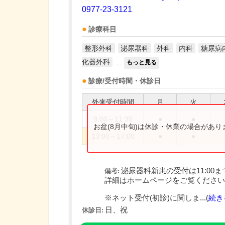
0977-23-3121
診療科目
整形外科
泌尿器科
外科
内科
糖尿病
化器外科
...
もっと見る
診療/受付時間・休診日
外来受付時間
月
火
8:00～11:30
●
●
お盆(8月中旬)は休診・休業の場合があ
13:00～17:00
●
●
泌尿器科新患の受付は11:00ま
備考:
詳細はホームページをご覧ください
※ネット受付(初診)に関しま...(
続き
日、祝
休診日: