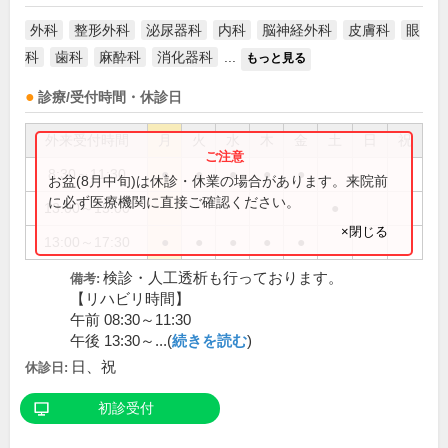
外科
整形外科
泌尿器科
内科
脳神経外科
皮膚科
眼
科
歯科
麻酔科
消化器科
...
もっと見る
診療/受付時間・休診日
外来受付時間
月
火
水
木
金
土
日
祝
8:30～11:30
●
●
●
●
●
お盆(8月中旬)は休診・休業の場合があります。来院前
に必ず医療機関に直接ご確認ください。
13:00～15:00
●
×閉じる
13:00～17:30
●
●
●
●
●
検診・人工透析も行っております。
備考:
【リハビリ時間】
午前 08:30～11:30
午後 13:30～...(
続きを読む
)
日、祝
休診日:
初診受付