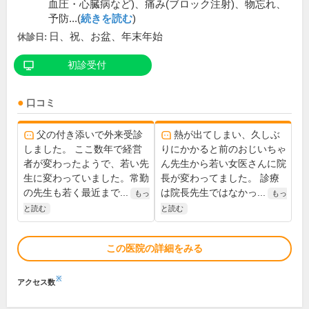
血圧・心臓病など)、痛み(ブロック注射)、物忘れ、
予防...(
続きを読む
)
日、祝、お盆、年末年始
休診日:
初診受付
口コミ
父の付き添いで外来受診
熱が出てしまい、久しぶ
しました。 ここ数年で経営
りにかかると前のおじいちゃ
者が変わったようで、若い先
ん先生から若い女医さんに院
生に変わっていました。常勤
長が変わってました。 診療
の先生も若く最近まで...
は院長先生ではなかっ...
もっ
もっ
と読む
と読む
この医院の詳細をみる
※
アクセス数