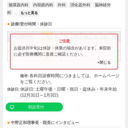
循環器内科
内視鏡内科
外科
消化器外科
脳神経外
科
...
もっと見る
診療/受付時間・休診日
診療時間
月
火
水
木
金
土
日
祝
9:00～12:00
●
●
●
●
●
●
お盆(8月中旬)は休診・休業の場合があります。来院前
に必ず医療機関に直接ご確認ください。
14:00～17:30
●
●
●
●
●
×閉じる
各科目診療時間につきましては、ホームページ
備考:
をご覧ください。
休診日: 土曜午後・日曜・祝日・盆休み・年末年始
休診日:
(12月31日～1月3日)
初診受付
中野正和
理事長・院長
にインタビュー