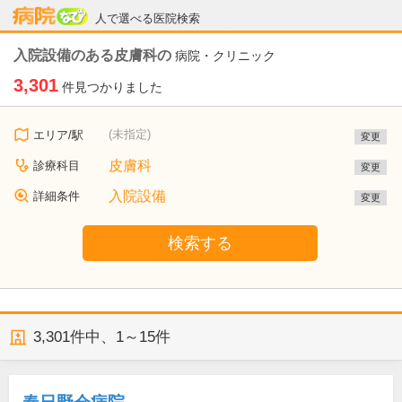
病院なび
人で選べる医院検索
入院設備のある皮膚科の
病院・クリニック
3,301
件見つかりました
(未指定)
エリア/駅
変更
皮膚科
診療科目
変更
入院設備
詳細条件
変更
検索する
3,301
件中、
1～15件