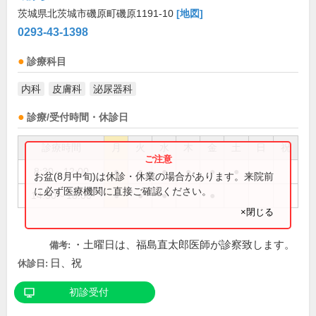
茨城県北茨城市磯原町磯原1191-10
[地図]
0293-43-1398
診療科目
内科
皮膚科
泌尿器科
診療/受付時間・休診日
診療時間
月
火
水
木
金
土
日
祝
8:30～12:00
●
●
●
●
●
●
お盆(8月中旬)は休診・休業の場合があります。来院前
に必ず医療機関に直接ご確認ください。
14:30～18:00
●
●
●
●
×閉じる
・土曜日は、福島直太郎医師が診察致します。
備考:
日、祝
休診日:
初診受付