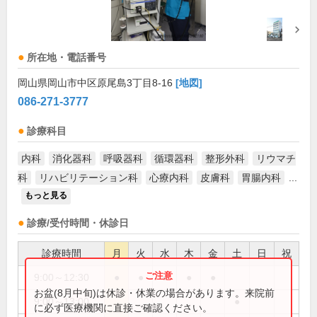
所在地・電話番号
岡山県岡山市中区原尾島3丁目8-16
[地図]
086-271-3777
診療科目
内科
消化器科
呼吸器科
循環器科
整形外科
リウマチ
科
リハビリテーション科
心療内科
皮膚科
胃腸内科
...
もっと見る
診療/受付時間・休診日
診療時間
月
火
水
木
金
土
日
祝
9:00～12:30
●
●
●
●
●
お盆(8月中旬)は休診・休業の場合があります。来院前
9:00～13:00
●
に必ず医療機関に直接ご確認ください。