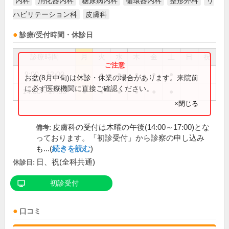
内科
消化器内科
糖尿病内科
循環器内科
整形外科
リ
ハビリテーション科
皮膚科
診療/受付時間・休診日
診療時間
月
火
水
木
金
土
日
祝
9:00～12:00
●
●
●
●
●
●
お盆(8月中旬)は休診・休業の場合があります。来院前
に必ず医療機関に直接ご確認ください。
14:00～17:30
●
●
●
●
●
●
×閉じる
皮膚科の受付は木曜の午後(14:00～17:00)とな
備考:
っております。「初診受付」から診察の申し込み
も...(
続きを読む
)
日、祝(全科共通)
休診日:
初診受付
口コミ