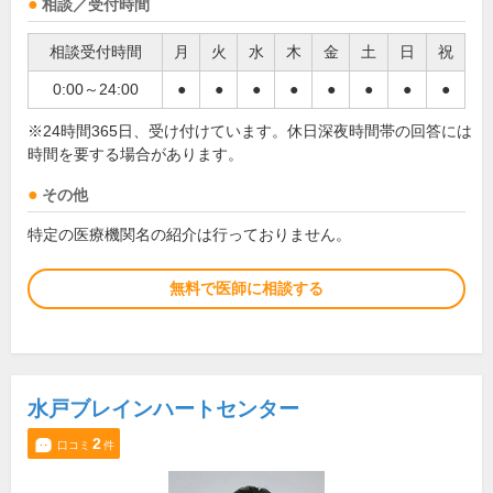
相談／受付時間
相談受付時間
月
火
水
木
金
土
日
祝
0:00～24:00
●
●
●
●
●
●
●
●
※24時間365日、受け付けています。休日深夜時間帯の回答には
時間を要する場合があります。
その他
特定の医療機関名の紹介は行っておりません。
無料で医師に相談する
水戸ブレインハートセンター
2
口コミ
件