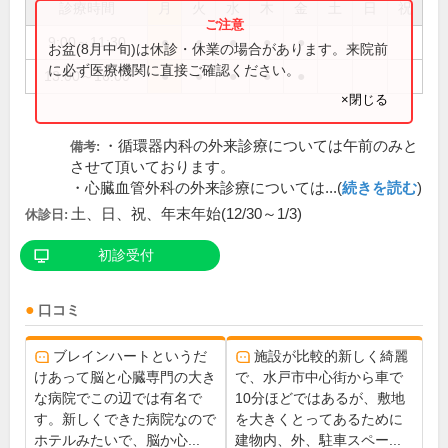
診療時間
月
火
水
木
金
土
日
祝
9:00～11:30
●
●
●
●
●
お盆(8月中旬)は休診・休業の場合があります。来院前
に必ず医療機関に直接ご確認ください。
13:00～16:00
●
●
●
●
●
×閉じる
・循環器内科の外来診療については午前のみと
備考:
させて頂いております。
・心臓血管外科の外来診療については...(
続きを読む
)
土、日、祝、年末年始(12/30～1/3)
休診日:
初診受付
口コミ
ブレインハートというだ
施設が比較的新しく綺麗
けあって脳と心臓専門の大き
で、水戸市中心街から車で
な病院でこの辺では有名で
10分ほどではあるが、敷地
す。新しくできた病院なので
を大きくとってあるために
ホテルみたいで、脳か心...
建物内、外、駐車スペー...