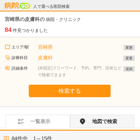
病院なび
人で選べる医院検索
宮崎県の皮膚科の
病院・クリニック
84
件見つかりました
宮崎県
エリア/駅
変更
皮膚科
診療科目
変更
(未指定)フリーワード、予約、専門、症状など
詳細条件
追加
で検索できます
検索する
一覧表示
地図で検索
84
件中、
1～15件