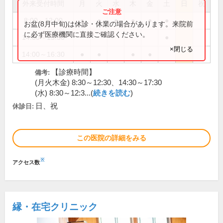
外来受付時間
月
火
水
木
金
土
日
祝
8:00～12:00
●
●
●
●
●
●
お盆(8月中旬)は休診・休業の場合があります。来院前
に必ず医療機関に直接ご確認ください。
14:00～15:30
●
×閉じる
14:00～16:30
●
●
●
●
【診療時間】
備考:
(月火木金) 8:30～12:30、14:30～17:30
(水) 8:30～12:3...(
続きを読む
)
日、祝
休診日:
この医院の詳細をみる
※
アクセス数
縁・在宅クリニック