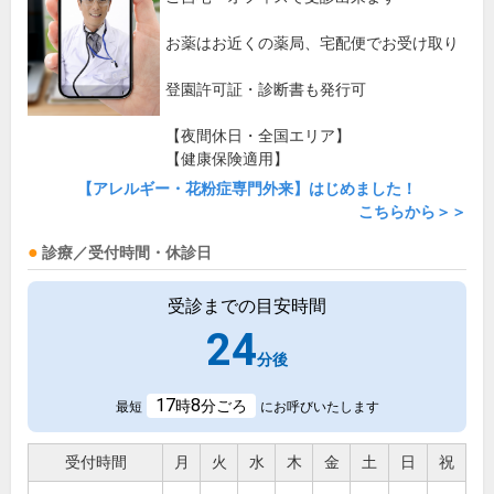
お薬はお近くの薬局、宅配便でお受け取り
登園許可証・診断書も発行可
【夜間休日・全国エリア】
【健康保険適用】
【アレルギー・花粉症専門外来】はじめました！
こちらから＞＞
診療／受付時間・休診日
受診までの目安時間
24
分後
17
8
時
分ごろ
最短
にお呼びいたします
受付時間
月
火
水
木
金
土
日
祝