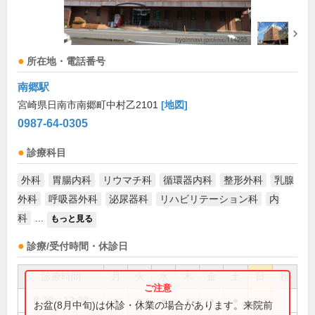
所在地・電話番号
南郷駅
宮崎県日南市南郷町中村乙2101
[地図]
0987-64-0305
診療科目
外科
胃腸内科
リウマチ科
循環器内科
整形外科
乳腺
外科
呼吸器外科
泌尿器科
リハビリテーション科
内
科
...
もっと見る
診療/受付時間・休診日
診療時間
月
火
水
木
金
土
日
祝
8:30～12:30
●
●
●
●
●
●
お盆(8月中旬)は休診・休業の場合があります。来院前