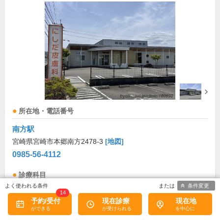
所在地・電話番号
南方駅
宮崎県宮崎市本郷南方2478-3
[地図]
0985-56-4112
診療科目
条件変更
14
皮膚科
予約/受付
現在診療
現在地
診療/受付時間・休診日