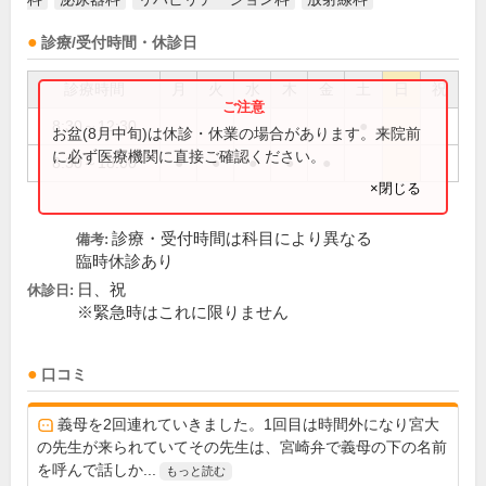
診療/受付時間・休診日
診療時間
月
火
水
木
金
土
日
祝
8:30～12:30
●
お盆(8月中旬)は休診・休業の場合があります。来院前
に必ず医療機関に直接ご確認ください。
8:30～18:00
●
●
●
●
●
×閉じる
診療・受付時間は科目により異なる
備考:
臨時休診あり
日、祝
休診日:
※緊急時はこれに限りません
口コミ
義母を2回連れていきました。1回目は時間外になり宮大
の先生が来られていてその先生は、宮崎弁で義母の下の名前
を呼んで話しか...
もっと読む