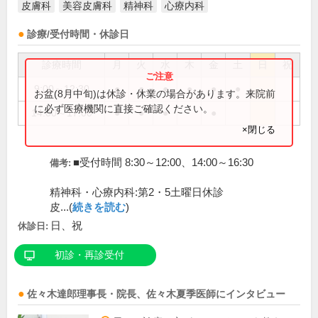
皮膚科
美容皮膚科
精神科
心療内科
診療/受付時間・休診日
診療時間
月
火
水
木
金
土
日
祝
9:00～12:30
●
●
●
●
●
●
お盆(8月中旬)は休診・休業の場合があります。来院前
に必ず医療機関に直接ご確認ください。
14:00～17:00
●
●
●
●
×閉じる
■受付時間 8:30～12:00、14:00～16:30
備考:
精神科・心療内科:第2・5土曜日休診
皮...(
続きを読む
)
日、祝
休診日:
初診・再診受付
佐々木達郎
理事長・院長
、
佐々木夏季
医師
にインタビュー