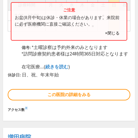
診療時間
月
火
水
木
金
土
日
祝
9:00～12:00
●
お盆(8月中旬)は休診・休業の場合があります。来院前
に必ず医療機関に直接ご確認ください。
9:00～17:00
●
●
●
●
●
×閉じる
*土曜診察は予約外来のみとなります
備考:
*訪問診療契約患者様は24時間365日対応となります
在宅医療...(
続きを読む
)
日、祝、年末年始
休診日:
この医院の詳細をみる
※
アクセス数
増田病院