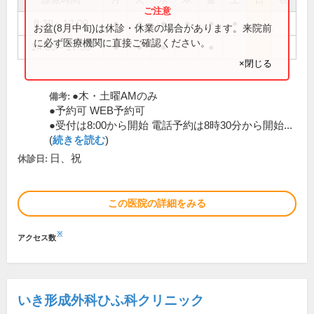
8:30～12:00
●
●
●
●
●
●
お盆(8月中旬)は休診・休業の場合があります。来院前
に必ず医療機関に直接ご確認ください。
14:00～17:30
●
●
●
●
×閉じる
●木・土曜AMのみ
備考:
●予約可 WEB予約可
●受付は8:00から開始 電話予約は8時30分から開始...
(
続きを読む
)
日、祝
休診日:
この医院の詳細をみる
※
アクセス数
いき形成外科ひふ科クリニック