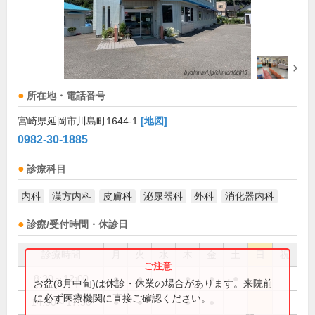
所在地・電話番号
宮崎県延岡市川島町1644-1
[地図]
0982-30-1885
診療科目
内科
漢方内科
皮膚科
泌尿器科
外科
消化器内科
診療/受付時間・休診日
診療時間
月
火
水
木
金
土
日
祝
8:30～12:00
●
●
●
●
●
お盆(8月中旬)は休診・休業の場合があります。来院前
に必ず医療機関に直接ご確認ください。
14:00～17:30
●
●
●
●