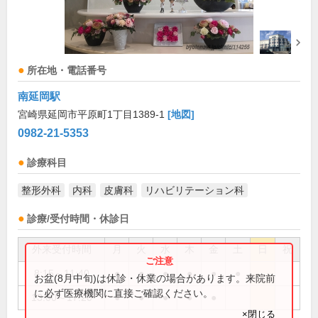
所在地・電話番号
南延岡駅
宮崎県延岡市平原町1丁目1389-1
[地図]
0982-21-5353
診療科目
整形外科
内科
皮膚科
リハビリテーション科
診療/受付時間・休診日
外来受付時間
月
火
水
木
金
土
日
祝
8:15～11:40
●
●
●
●
●
●
お盆(8月中旬)は休診・休業の場合があります。来院前
に必ず医療機関に直接ご確認ください。
13:00～17:20
●
●
●
●
●
×閉じる