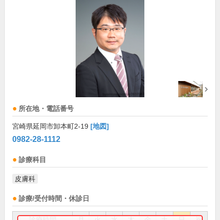
所在地・電話番号
宮崎県延岡市卸本町2-19
[地図]
0982-28-1112
診療科目
皮膚科
診療/受付時間・休診日
診療時間
月
火
水
木
金
土
日
祝