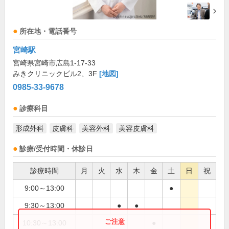
所在地・電話番号
宮崎駅
宮崎県宮崎市広島1-17-33
みきクリニックビル2、3F
[地図]
0985-33-9678
診療科目
形成外科
皮膚科
美容外科
美容皮膚科
診療/受付時間・休診日
診療時間
月
火
水
木
金
土
日
祝
9:00～13:00
●
9:30～13:00
●
●
10:30～13:00
●