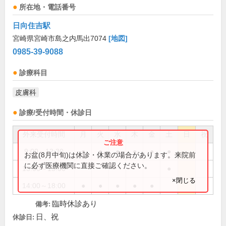
所在地・電話番号
日向住吉駅
宮崎県宮崎市島之内馬出7074
[地図]
0985-39-9088
診療科目
皮膚科
診療/受付時間・休診日
外来受付時間
月
火
水
木
金
土
日
祝
9:00～12:30
●
●
●
●
●
●
お盆(8月中旬)は休診・休業の場合があります。来院前
に必ず医療機関に直接ご確認ください。
13:00～15:00
●
×閉じる
14:00～18:00
●
●
●
●
●
臨時休診あり
備考:
日、祝
休診日: