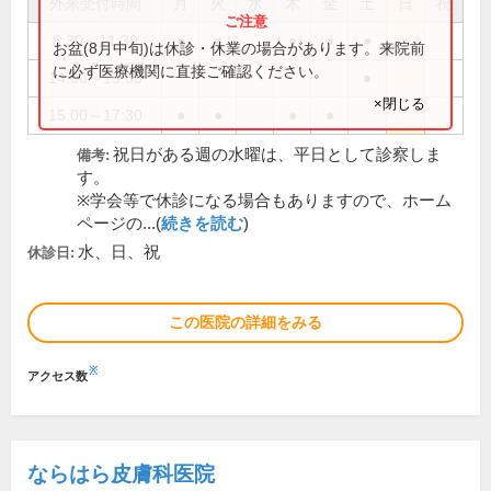
外来受付時間
月
火
水
木
金
土
日
祝
8:30～11:30
●
●
●
●
●
お盆(8月中旬)は休診・休業の場合があります。来院前
に必ず医療機関に直接ご確認ください。
14:00～15:30
●
×閉じる
15:00～17:30
●
●
●
●
祝日がある週の水曜は、平日として診察しま
備考:
す。
※学会等で休診になる場合もありますので、ホーム
ページの...(
続きを読む
)
水、日、祝
休診日:
この医院の詳細をみる
※
アクセス数
ならはら皮膚科医院