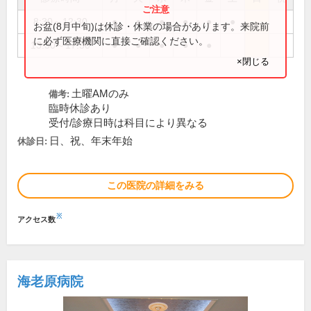
8:30～12:30
●
●
●
●
●
●
お盆(8月中旬)は休診・休業の場合があります。来院前
に必ず医療機関に直接ご確認ください。
13:30～17:30
●
●
●
●
●
×閉じる
土曜AMのみ
備考:
臨時休診あり
受付/診療日時は科目により異なる
日、祝、年末年始
休診日:
この医院の詳細をみる
※
アクセス数
海老原病院