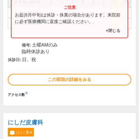
外来受付時間
月
火
水
木
金
土
日
祝
8:30～12:30
●
●
●
●
●
●
お盆(8月中旬)は休診・休業の場合があります。来院前
に必ず医療機関に直接ご確認ください。
13:30～17:30
●
●
●
●
●
×閉じる
土曜AMのみ
備考:
臨時休診あり
日、祝
休診日:
この医院の詳細をみる
※
アクセス数
にしだ皮膚科
5
口コミ
件