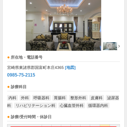
所在地・電話番号
宮崎県東諸県郡国富町本庄4365
[地図]
0985-75-2115
診療科目
内科
外科
呼吸器科
胃腸科
整形外科
皮膚科
泌尿器
科
リハビリテーション科
心臓血管外科
循環器内科
診療/受付時間・休診日