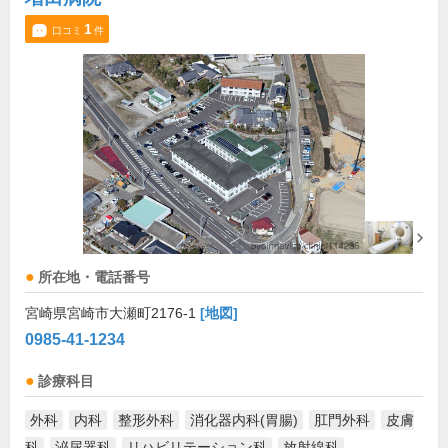
1
口コミ
件
所在地・電話番号
宮崎県宮崎市大瀬町2176-1
[地図]
0985-41-1234
診療科目
外科
内科
整形外科
消化器内科(胃腸)
肛門外科
皮膚
科
泌尿器科
リハビリテーション科
放射線科