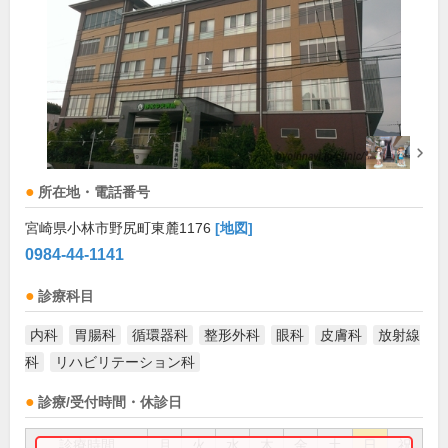
所在地・電話番号
宮崎県小林市野尻町東麓1176
[地図]
0984-44-1141
診療科目
内科
胃腸科
循環器科
整形外科
眼科
皮膚科
放射線
科
リハビリテーション科
診療/受付時間・休診日
診療時間
月
火
水
木
金
土
日
祝