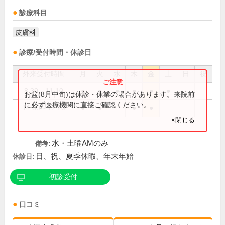
診療科目
皮膚科
診療/受付時間・休診日
外来受付時間
月
火
水
木
金
土
日
祝
8:30～11:10
●
●
●
●
●
●
お盆(8月中旬)は休診・休業の場合があります。来院前
に必ず医療機関に直接ご確認ください。
14:30～17:20
●
●
●
●
×閉じる
水・土曜AMのみ
備考:
日、祝、夏季休暇、年末年始
休診日:
初診受付
口コミ