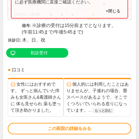
に必ず医療機関に直接ご確認ください。
9:00～13:00
●
×閉じる
14:00～18:00
●
●
●
●
※診療の受付は15分前までとなります。
備考:
(午前11:45まで/午後5:45まで)
木、日、祝
休診日:
初診受付
口コミ
女性にはおすすめで
個人的には利用したことはあ
す。 ずっと病んでいた痒
りませんが、子連れの場合、畳
みも女医さん&看護師さん
スペースがあるようで、そこで
に 体も見せられ 薬も塗っ
くつろいでいられる造りになっ
て頂き助かりました。
ています。...
もっと読む
この医院の詳細をみる