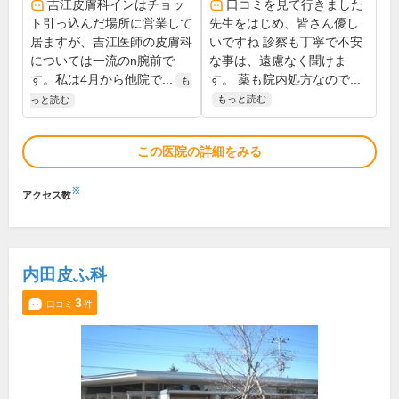
吉江皮膚科インはチョッ
口コミを見て行きました
ト引っ込んだ場所に営業して
先生をはじめ、皆さん優し
居ますが、吉江医師の皮膚科
いですね 診察も丁寧で不安
については一流のn腕前で
な事は、遠慮なく聞けま
す。私は4月から他院で...
す。 薬も院内処方なので...
も
もっと読む
っと読む
この医院の詳細をみる
※
アクセス数
内田皮ふ科
3
口コミ
件