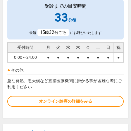
受診までの目安時間
33
分後
15
32
時
分ごろ
最短
にお呼びいたします
受付時間
月
火
水
木
金
土
日
祝
0:00～24:00
●
●
●
●
●
●
●
●
その他
急な発熱、悪天候など直接医療機関に掛かる事が困難な際にご
利用ください
オンライン診療の詳細をみる