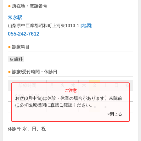
所在地・電話番号
常永駅
山梨県中巨摩郡昭和町上河東1313-1
[地図]
055-242-7612
診療科目
皮膚科
診療/受付時間・休診日
診療時間
月
火
水
木
金
土
日
祝
9:00～12:00
●
●
●
●
●
お盆(8月中旬)は休診・休業の場合があります。来院前
に必ず医療機関に直接ご確認ください。
14:30～18:00
●
●
●
●
●
×閉じる
水、日、祝
休診日: