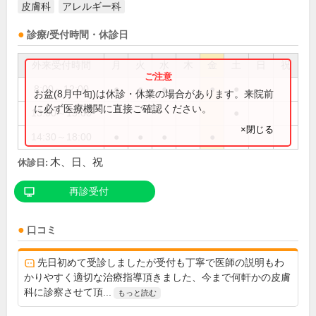
皮膚科
アレルギー科
診療/受付時間・休診日
外来受付時間
月
火
水
木
金
土
日
祝
8:00～12:00
●
●
●
●
●
お盆(8月中旬)は休診・休業の場合があります。来院前
に必ず医療機関に直接ご確認ください。
13:00～15:00
●
×閉じる
14:30～18:00
●
●
●
●
木、日、祝
休診日:
再診受付
口コミ
先日初めて受診しましたが受付も丁寧で医師の説明もわ
かりやすく適切な治療指導頂きました、今まで何軒かの皮膚
科に診察させて頂...
もっと読む