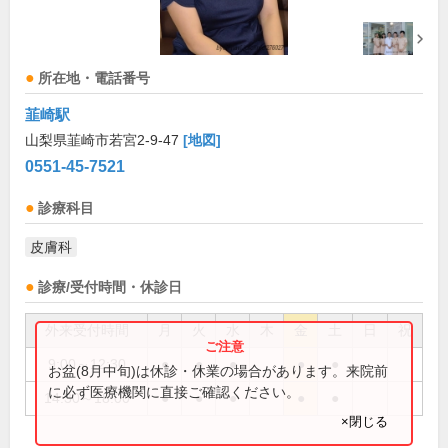
所在地・電話番号
韮崎駅
山梨県韮崎市若宮2-9-47
[地図]
0551-45-7521
診療科目
皮膚科
診療/受付時間・休診日
外来受付時間
月
火
水
木
金
土
日
祝
9:00～12:30
●
●
●
●
●
お盆(8月中旬)は休診・休業の場合があります。来院前
に必ず医療機関に直接ご確認ください。
14:30～18:00
●
●
●
●
●
×閉じる