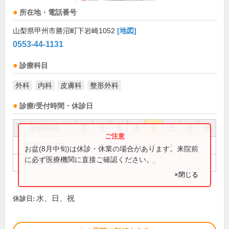
所在地・電話番号
山梨県甲州市勝沼町下岩崎1052
[地図]
0553-44-1131
診療科目
外科
内科
皮膚科
整形外科
診療/受付時間・休診日
診療時間
月
火
水
木
金
土
日
祝
9:00～12:00
●
●
●
●
●
お盆(8月中旬)は休診・休業の場合があります。来院前
に必ず医療機関に直接ご確認ください。
14:00～17:30
●
●
●
●
×閉じる
水、日、祝
休診日: