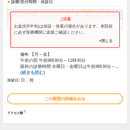
診療/受付時間・休診日
外来受付時間
月
火
水
木
金
土
日
祝
8:30～11:30
●
●
●
●
●
●
お盆(8月中旬)は休診・休業の場合があります。来院前
に必ず医療機関に直接ご確認ください。
×閉じる
【月～金】
備考:
午前の部 午前8時30分～11時30分
眼科の診療時間 水曜日・金曜日は午前8時30分～...
(
続きを読む
)
日、祝
休診日:
この医院の詳細をみる
※
アクセス数