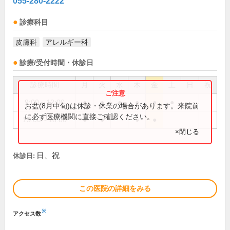
055-280-2222
診療科目
皮膚科
アレルギー科
診療/受付時間・休診日
診療時間
月
火
水
木
金
土
日
祝
9:00～12:00
●
●
●
●
●
●
お盆(8月中旬)は休診・休業の場合があります。来院前
に必ず医療機関に直接ご確認ください。
15:00～18:00
●
●
●
●
×閉じる
日、祝
休診日:
この医院の詳細をみる
※
アクセス数