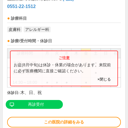
0551-22-1512
診療科目
皮膚科
アレルギー科
診療/受付時間・休診日
診療時間
月
火
水
木
金
土
日
祝
9:00～12:30
●
●
●
●
●
お盆(8月中旬)は休診・休業の場合があります。来院前
に必ず医療機関に直接ご確認ください。
14:00～17:00
●
×閉じる
14:30～18:00
●
●
●
●
木、日、祝
休診日:
再診受付
この医院の詳細をみる