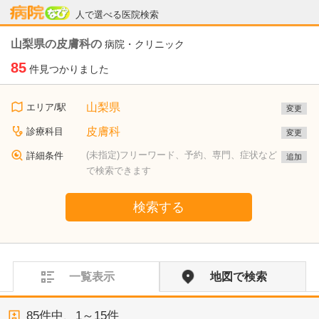
病院なび
人で選べる医院検索
山梨県の皮膚科の
病院・クリニック
85
件見つかりました
山梨県
エリア/駅
変更
皮膚科
診療科目
変更
(未指定)フリーワード、予約、専門、症状など
詳細条件
追加
で検索できます
検索する
一覧表示
地図で検索
85
件中、
1～15件