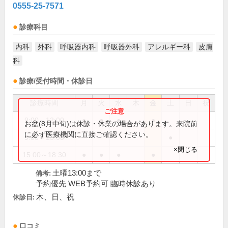
0555-25-7571
診療科目
内科
外科
呼吸器内科
呼吸器外科
アレルギー科
皮膚
科
診療/受付時間・休診日
診療時間
月
火
水
木
金
土
日
祝
9:00～12:00
●
●
●
●
お盆(8月中旬)は休診・休業の場合があります。来院前
に必ず医療機関に直接ご確認ください。
9:00～13:00
●
×閉じる
15:00～18:30
●
●
●
●
土曜13:00まで
備考:
予約優先 WEB予約可 臨時休診あり
木、日、祝
休診日:
口コミ