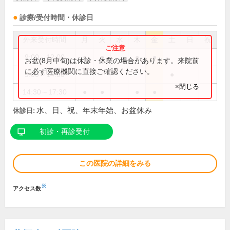
診療/受付時間・休診日
外来受付時間
月
火
水
木
金
土
日
祝
9:00～12:00
●
●
●
●
お盆(8月中旬)は休診・休業の場合があります。来院前
に必ず医療機関に直接ご確認ください。
9:00～14:00
●
×閉じる
14:30～17:30
●
●
●
●
水、日、祝、年末年始、お盆休み
休診日:
初診・再診受付
この医院の詳細をみる
※
アクセス数