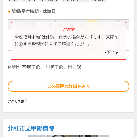
診療/受付時間・休診日
診療時間
月
火
水
木
金
土
日
祝
8:30～12:00
●
●
●
●
●
●
お盆(8月中旬)は休診・休業の場合があります。来院前
に必ず医療機関に直接ご確認ください。
14:30～18:00
●
●
●
●
×閉じる
木曜午後、土曜午後、日、祝
休診日:
この医院の詳細をみる
※
アクセス数
北杜市立甲陽病院