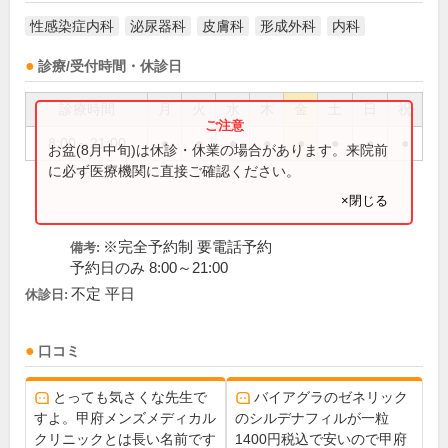
性感染症内科
泌尿器科
皮膚科
形成外科
内科
診療/受付時間・休診日
診療時間
月
火
水
木
金
土
日
祝
8:00～21:00
●
●
●
●
●
●
●
●
お盆(8月中旬)は休診・休業の場合があります。来院前
に必ず医療機関に直接ご確認ください。
×閉じる
※完全予約制 要電話予約
備考:
予約日のみ 8:00～21:00
不定 平日
休診日:
口コミ
とっても気さくな先生で
バイアグラのゼネリック
すよ。甲府メンズメディカル
のシルデナフィルが一粒
クリニックとは長い名前です
1400円税込で安いので甲府