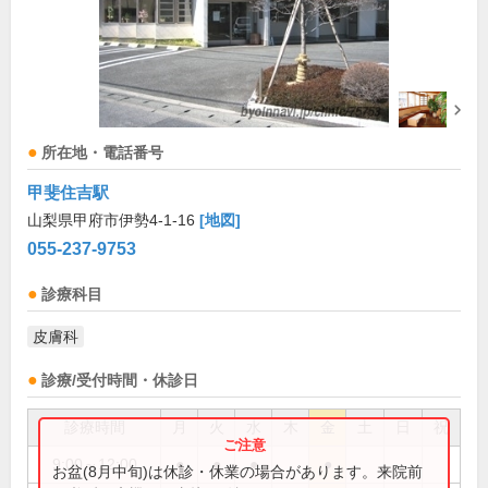
所在地・電話番号
甲斐住吉駅
山梨県甲府市伊勢4-1-16
[地図]
055-237-9753
診療科目
皮膚科
診療/受付時間・休診日
診療時間
月
火
水
木
金
土
日
祝
9:00～12:00
●
●
●
●
お盆(8月中旬)は休診・休業の場合があります。来院前