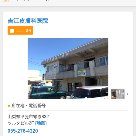
吉江皮膚科医院
3
口コミ
件
所在地・電話番号
山梨県甲斐市篠原832
ツルタビル2F
[地図]
055-276-4320