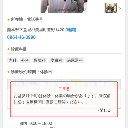
所在地・電話番号
熊本県下益城郡美里町萱野1420
[地図]
0964-46-3990
診療科目
内科
外科
胃腸科
皮膚科
泌尿器科
診療/受付時間・休診日
外来受付時間
月
火
水
木
金
土
日
祝
9:00～13:00
●
●
お盆(8月中旬)は休診・休業の場合があります。来院前
に必ず医療機関に直接ご確認ください。
9:00～18:00
●
●
●
●
×閉じる
9:00～18:00
備考: