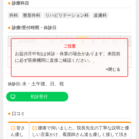
診療科目
外科
整形外科
リハビリテーション科
皮膚科
診療/受付時間・休診日
診療時間
月
火
水
木
金
土
日
祝
9:00～12:30
●
●
●
●
●
●
お盆(8月中旬)は休診・休業の場合があります。来院前
に必ず医療機関に直接ご確認ください。
14:00～17:30
●
●
●
●
×閉じる
水・土午後、日、祝
休診日:
初診受付
口コミ
皆さ
腰痛で伺いました。院長先生の丁寧な説明と優
ん優し
しい言葉かけ、看護師さん達も優しく接して頂き