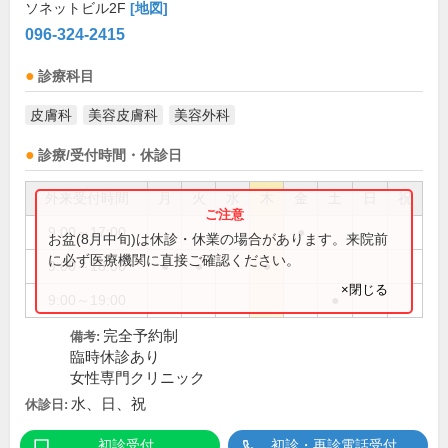
ソネットビル2F
[地図]
096-324-2415
診療科目
皮膚科
美容皮膚科
美容外科
診療/受付時間・休診日
外来受付時間
月
火
水
木
金
土
日
祝
9:00～17:00
●
お盆(8月中旬)は休診・休業の場合があります。来院前
に必ず医療機関に直接ご確認ください。
9:00～18:00
●
●
●
×閉じる
9:00～19:00
●
完全予約制
備考:
臨時休診あり
女性専門クリニック
水、日、祝
休診日:
初診受付
初診・再診電話受付