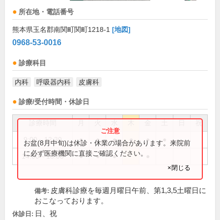
所在地・電話番号
熊本県玉名郡南関町関町1218-1
[地図]
0968-53-0016
診療科目
内科
呼吸器内科
皮膚科
診療/受付時間・休診日
診療時間
月
火
水
木
金
土
日
祝
9:00～12:30
●
●
●
●
●
●
お盆(8月中旬)は休診・休業の場合があります。来院前
に必ず医療機関に直接ご確認ください。
14:00～18:00
●
●
●
●
×閉じる
皮膚科診療を毎週月曜日午前、第1,3,5土曜日に
備考:
おこなっております。
日、祝
休診日: