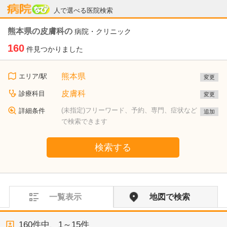
病院なび
人で選べる医院検索
熊本県の皮膚科の
病院・クリニック
160
件見つかりました
熊本県
エリア/駅
変更
皮膚科
診療科目
変更
(未指定)フリーワード、予約、専門、症状など
詳細条件
追加
で検索できます
検索する
一覧表示
地図で検索
160
件中、
1～15件