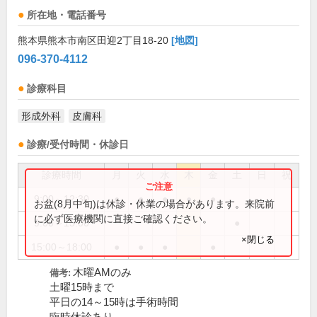
所在地・電話番号
熊本県熊本市南区田迎2丁目18-20
[地図]
096-370-4112
診療科目
形成外科
皮膚科
診療/受付時間・休診日
診療時間
月
火
水
木
金
土
日
祝
9:00～12:30
●
●
●
●
●
お盆(8月中旬)は休診・休業の場合があります。来院前
に必ず医療機関に直接ご確認ください。
9:00～15:00
●
×閉じる
15:00～18:00
●
●
●
●
木曜AMのみ
備考:
土曜15時まで
平日の14～15時は手術時間