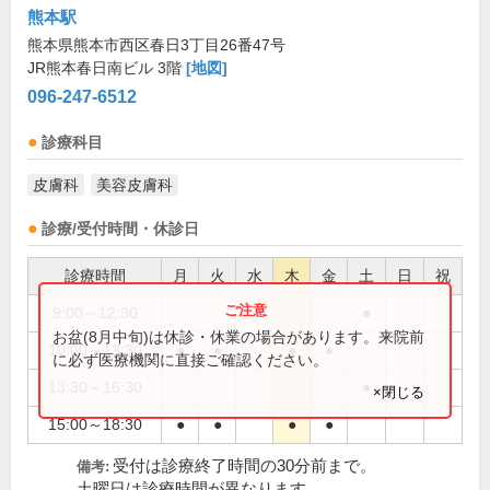
熊本駅
熊本県熊本市西区春日3丁目26番47号
JR熊本春日南ビル 3階
[地図]
096-247-6512
診療科目
皮膚科
美容皮膚科
診療/受付時間・休診日
診療時間
月
火
水
木
金
土
日
祝
9:00～12:30
●
お盆(8月中旬)は休診・休業の場合があります。来院前
10:00～13:30
●
●
●
●
に必ず医療機関に直接ご確認ください。
13:30～16:30
●
×閉じる
15:00～18:30
●
●
●
●
受付は診療終了時間の30分前まで。
備考:
土曜日は診療時間が異なります。