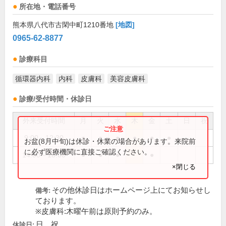
所在地・電話番号
熊本県八代市古閑中町1210番地
[地図]
0965-62-8877
診療科目
循環器内科
内科
皮膚科
美容皮膚科
診療/受付時間・休診日
外来受付時間
月
火
水
木
金
土
日
祝
9:00～12:30
●
●
●
●
●
●
お盆(8月中旬)は休診・休業の場合があります。来院前
に必ず医療機関に直接ご確認ください。
14:00～18:00
●
●
●
●
×閉じる
その他休診日はホームページ上にてお知らせし
備考:
ております。
※皮膚科:木曜午前は原則予約のみ。
日、祝
休診日: