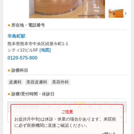
所在地・電話番号
辛島町駅
熊本県熊本市中央区紺屋今町1-1
シティ12ビル5F
[地図]
0120-575-900
診療科目
皮膚科
美容皮膚科
美容外科
診療/受付時間・休診日
外来受付時間
月
火
水
木
金
土
日
祝
10:00～19:00
●
●
●
●
●
●
●
●
お盆(8月中旬)は休診・休業の場合があります。来院前
に必ず医療機関に直接ご確認ください。