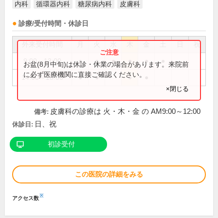
内科
循環器内科
糖尿病内科
皮膚科
診療/受付時間・休診日
外来受付時間
月
火
水
木
金
土
日
祝
9:00～13:00
●
●
●
●
●
●
お盆(8月中旬)は休診・休業の場合があります。来院前
に必ず医療機関に直接ご確認ください。
14:00～18:00
●
●
●
●
×閉じる
皮膚科の診療は 火・木・金 の AM9:00～12:00
備考:
日、祝
休診日:
初診受付
この医院の詳細をみる
※
アクセス数