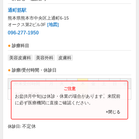
通町筋駅
熊本県熊本市中央区上通町6-15
オークス第2ビル3F
[地図]
096-277-1950
診療科目
美容皮膚科
美容外科
皮膚科
診療/受付時間・休診日
外来受付時間
月
火
水
木
金
土
日
祝
9:00～18:00
●
●
●
●
●
●
●
お盆(8月中旬)は休診・休業の場合があります。来院前
に必ず医療機関に直接ご確認ください。
×閉じる
不定休
休診日: