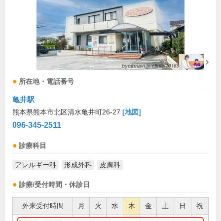
所在地・電話番号
亀井駅
熊本県熊本市北区清水亀井町26-27
[地図]
096-345-2511
診療科目
アレルギー科
形成外科
皮膚科
診療/受付時間・休診日
外来受付時間
月
火
水
木
金
土
日
祝