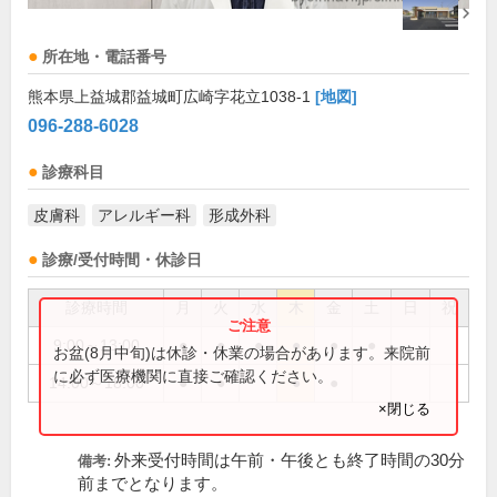
所在地・電話番号
熊本県上益城郡益城町広崎字花立1038-1
[地図]
096-288-6028
診療科目
皮膚科
アレルギー科
形成外科
診療/受付時間・休診日
診療時間
月
火
水
木
金
土
日
祝
9:00～13:00
●
●
●
●
●
●
お盆(8月中旬)は休診・休業の場合があります。来院前
に必ず医療機関に直接ご確認ください。
14:00～18:00
●
●
●
●
×閉じる
外来受付時間は午前・午後とも終了時間の30分
備考:
前までとなります。