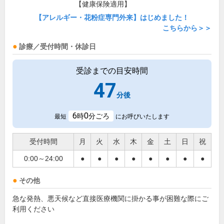
【健康保険適用】
【アレルギー・花粉症専門外来】はじめました！
こちらから＞＞
診療／受付時間・休診日
受診までの目安時間
47
分後
6
0
時
分ごろ
最短
にお呼びいたします
受付時間
月
火
水
木
金
土
日
祝
0:00～24:00
●
●
●
●
●
●
●
●
その他
急な発熱、悪天候など直接医療機関に掛かる事が困難な際にご
利用ください