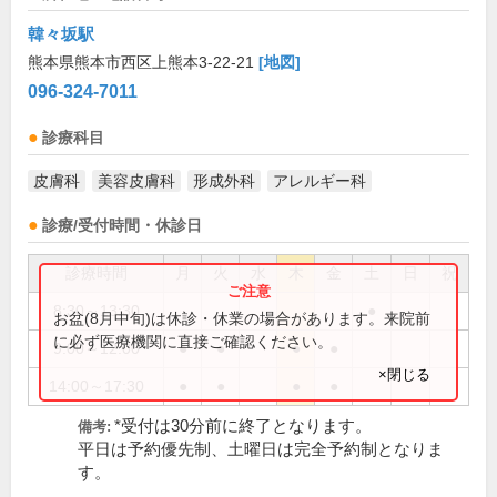
韓々坂駅
熊本県熊本市西区上熊本3-22-21
[地図]
096-324-7011
診療科目
皮膚科
美容皮膚科
形成外科
アレルギー科
診療/受付時間・休診日
診療時間
月
火
水
木
金
土
日
祝
8:30～13:30
●
お盆(8月中旬)は休診・休業の場合があります。来院前
に必ず医療機関に直接ご確認ください。
9:00～12:00
●
●
●
●
×閉じる
14:00～17:30
●
●
●
●
*受付は30分前に終了となります。
備考:
平日は予約優先制、土曜日は完全予約制となりま
す。