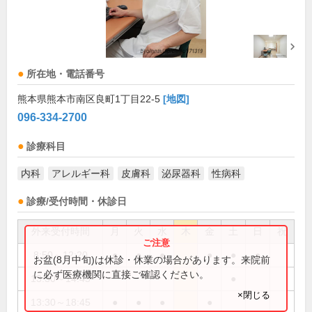
所在地・電話番号
熊本県熊本市南区良町1丁目22-5
[地図]
096-334-2700
診療科目
内科
アレルギー科
皮膚科
泌尿器科
性病科
診療/受付時間・休診日
外来受付時間
月
火
水
木
金
土
日
祝
8:50～12:20
●
●
●
●
●
●
お盆(8月中旬)は休診・休業の場合があります。来院前
に必ず医療機関に直接ご確認ください。
13:30～14:45
●
×閉じる
13:30～18:45
●
●
●
●