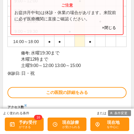
9:00～12:00
●
9:00～12:30
●
●
●
お盆(8月中旬)は休診・休業の場合があります。来院前
に必ず医療機関に直接ご確認ください。
9:00～15:00
●
×閉じる
9:00～19:30
●
14:00～18:00
●
●
●
水曜19:30まで
備考:
木曜12時まで
土曜9:00～12:00 13:00～15:00
日・祝
休診日:
この医院の詳細をみる
※
アクセス数
条件変更
16
予約/受付
現在診療
現在地
砥上内科胃腸科医院