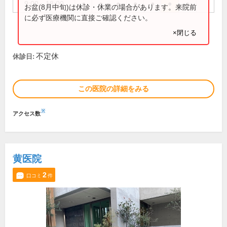
9:00～18:00
●
●
●
●
●
●
●
お盆(8月中旬)は休診・休業の場合があります。来院前
に必ず医療機関に直接ご確認ください。
×閉じる
不定休
休診日:
この医院の詳細をみる
※
アクセス数
黄医院
2
口コミ
件