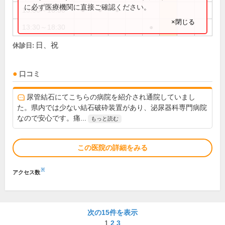
に必ず医療機関に直接ご確認ください。
13:30～16:30
●
●
●
×閉じる
13:30～18:30
●
日、祝
休診日:
口コミ
尿管結石にてこちらの病院を紹介され通院していまし
た。県内では少ない結石破砕装置があり、泌尿器科専門病院
なので安心です。痛...
もっと読む
この医院の詳細をみる
※
アクセス数
次の15件を表示
1
2
3