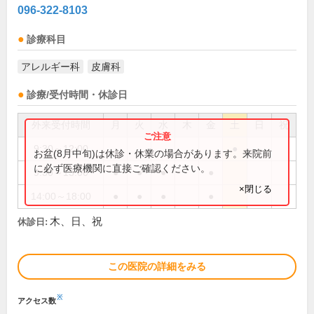
096-322-8103
診療科目
アレルギー科
皮膚科
診療/受付時間・休診日
外来受付時間
月
火
水
木
金
土
日
祝
9:30～12:00
●
お盆(8月中旬)は休診・休業の場合があります。来院前
に必ず医療機関に直接ご確認ください。
9:30～13:00
●
●
●
●
×閉じる
14:00～18:00
●
●
●
●
木、日、祝
休診日:
この医院の詳細をみる
※
アクセス数