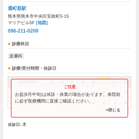
通町筋駅
熊本県熊本市中央区安政町5-15
マリアビル5F
[地図]
096-211-0200
診療科目
皮膚科
診療/受付時間・休診日
診療時間
月
火
水
木
金
土
日
祝
9:30～13:00
●
●
●
●
●
●
●
お盆(8月中旬)は休診・休業の場合があります。来院前
に必ず医療機関に直接ご確認ください。
15:00～18:00
●
●
●
●
●
●
●
×閉じる
木
休診日: