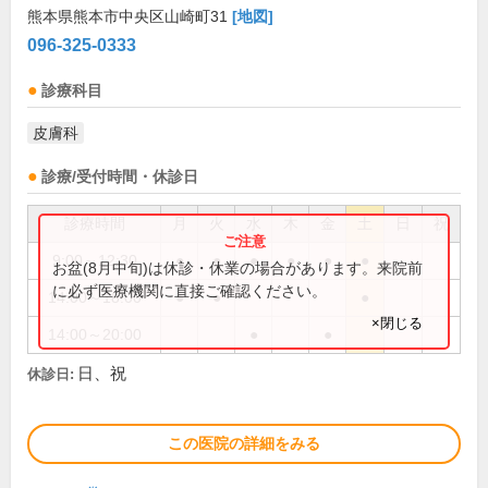
熊本県熊本市中央区山崎町31
[地図]
096-325-0333
診療科目
皮膚科
診療/受付時間・休診日
診療時間
月
火
水
木
金
土
日
祝
9:00～12:30
●
●
●
●
●
●
お盆(8月中旬)は休診・休業の場合があります。来院前
に必ず医療機関に直接ご確認ください。
14:00～18:00
●
●
●
×閉じる
14:00～20:00
●
●
日、祝
休診日:
この医院の詳細をみる