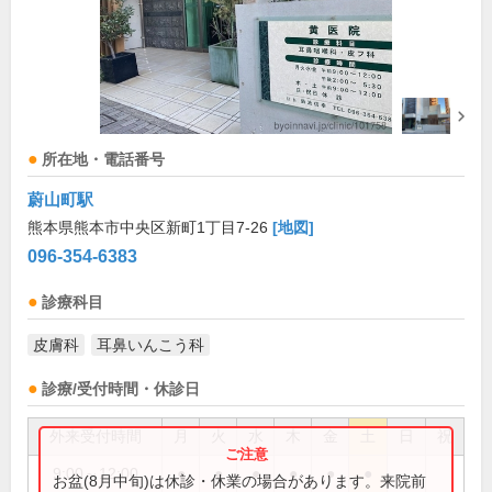
所在地・電話番号
蔚山町駅
熊本県熊本市中央区新町1丁目7-26
[地図]
096-354-6383
診療科目
皮膚科
耳鼻いんこう科
診療/受付時間・休診日
外来受付時間
月
火
水
木
金
土
日
祝
9:00～12:00
●
●
●
●
●
●
お盆(8月中旬)は休診・休業の場合があります。来院前