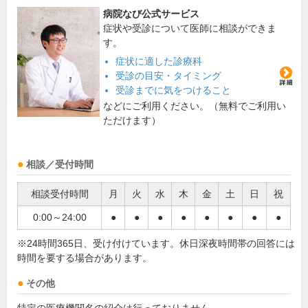
病院なび公式サービス
症状や受診について医師に相談ができま
す。
症状に適した診療科
受診の目安・タイミング
受診までに気をつけること
などにご利用ください。（無料でご利用い
ただけます）
相談／受付時間
相談受付時間
月
火
水
木
金
土
日
祝
0:00～24:00
●
●
●
●
●
●
●
●
※24時間365日、受け付けています。休日深夜時間帯の回答には
時間を要する場合があります。
その他