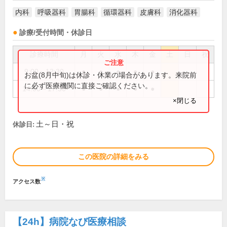
内科
呼吸器科
胃腸科
循環器科
皮膚科
消化器科
診療/受付時間・休診日
診療時間
月
火
水
木
金
土
日
祝
9:00～12:30
●
●
●
●
●
お盆(8月中旬)は休診・休業の場合があります。来院前
に必ず医療機関に直接ご確認ください。
14:00～17:30
●
●
●
●
●
×閉じる
土～日・祝
休診日:
この医院の詳細をみる
※
アクセス数
【24h】
病院なび医療相談