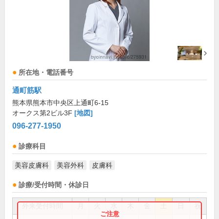
所在地・電話番号
通町筋駅
熊本県熊本市中央区上通町6-15
オークス第2ビル3F
[地図]
096-277-1950
診療科目
美容皮膚科
美容外科
皮膚科
診療/受付時間・休診日
外来受付時間
月
火
水
木
金
土
日
祝