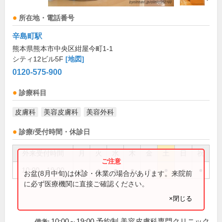
所在地・電話番号
辛島町駅
熊本県熊本市中央区紺屋今町1-1
シティ12ビル5F
[地図]
0120-575-900
診療科目
皮膚科
美容皮膚科
美容外科
診療/受付時間・休診日
外来受付時間
月
火
水
木
金
土
日
祝
10:00～19:00
●
●
●
●
●
●
●
●
お盆(8月中旬)は休診・休業の場合があります。来院前
に必ず医療機関に直接ご確認ください。
×閉じる
10:00～19:00 予約制 美容皮膚科専門クリニック
備考: