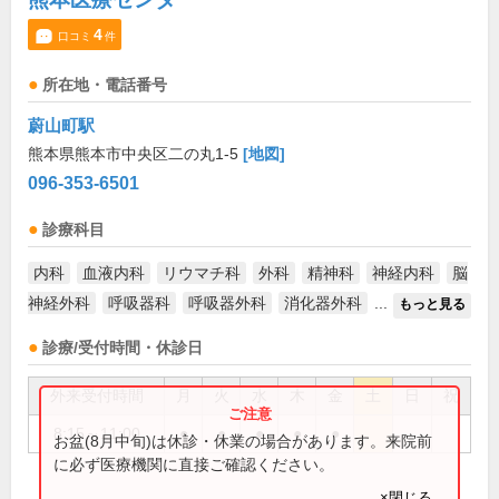
4
口コミ
件
所在地・電話番号
蔚山町駅
熊本県熊本市中央区二の丸1-5
[地図]
096-353-6501
診療科目
内科
血液内科
リウマチ科
外科
精神科
神経内科
脳
神経外科
呼吸器科
呼吸器外科
消化器外科
...
もっと見る
診療/受付時間・休診日
外来受付時間
月
火
水
木
金
土
日
祝
8:15～11:00
●
●
●
●
●
お盆(8月中旬)は休診・休業の場合があります。来院前
に必ず医療機関に直接ご確認ください。
×閉じる