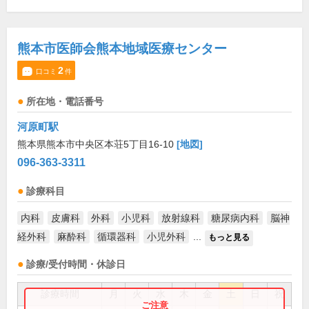
熊本市医師会熊本地域医療センター
2
口コミ
件
所在地・電話番号
河原町駅
熊本県熊本市中央区本荘5丁目16-10
[地図]
096-363-3311
診療科目
内科
皮膚科
外科
小児科
放射線科
糖尿病内科
脳神
経外科
麻酔科
循環器科
小児外科
...
もっと見る
診療/受付時間・休診日
診療時間
月
火
水
木
金
土
日
祝