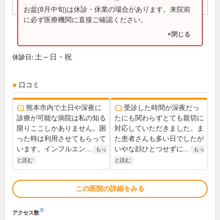
9:00～17:00
●
●
●
●
●
お盆(8月中旬)は休診・休業の場合があります。来院前
に必ず医療機関に直接ご確認ください。
×閉じる
土～日・祝
休診日:
口コミ
熊本市内で土日や深夜に
受診した時間が深夜だっ
診療が可能な病院は私の知る
たにも関わらずとても親切に
限りここしかありません。困
対応していただきました。ま
った時は利用させてもらって
た患者さんも多い日でしたが
います。インフルエン...
いやな顔ひとつせずに...
もっ
もっ
と読む
と読む
この医院の詳細をみる
※
アクセス数