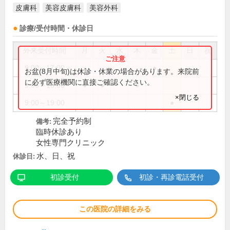
皮膚科
美容皮膚科
美容外科
診療/受付時間・休診日
外来受付時間
月
火
水
木
金
土
日
祝
9:00～17:00
●
お盆(8月中旬)は休診・休業の場合があります。来院前
に必ず医療機関に直接ご確認ください。
9:00～18:00
●
●
●
×閉じる
9:00～19:00
●
完全予約制
備考:
臨時休診あり
女性専門クリニック
水、日、祝
休診日:
初診受付
初診・再診電話受付
この医院の詳細をみる