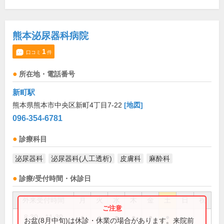
熊本泌尿器科病院
1
口コミ
件
所在地・電話番号
新町駅
熊本県熊本市中央区新町4丁目7-22
[地図]
096-354-6781
診療科目
泌尿器科
泌尿器科(人工透析)
皮膚科
麻酔科
診療/受付時間・休診日
外来受付時間
月
火
水
木
金
土
日
祝
8:30～11:30
●
●
●
●
●
●
お盆(8月中旬)は休診・休業の場合があります。来院前