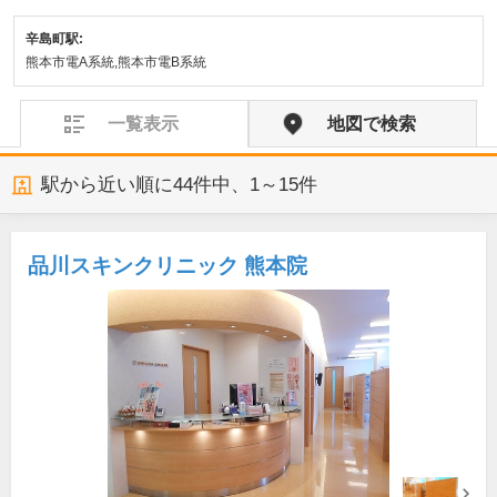
辛島町駅:
熊本市電A系統,熊本市電B系統
一覧表示
地図で検索
駅から近い順に
44
件中、
1～15件
品川スキンクリニック 熊本院