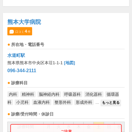
熊本大学病院
4
口コミ
件
所在地・電話番号
水道町駅
熊本県熊本市中央区本荘1-1-1
[地図]
096-344-2111
診療科目
内科
精神科
脳神経内科
呼吸器科
消化器科
循環器
科
小児科
血液内科
整形外科
形成外科
...
もっと見る
診療/受付時間・休診日
診療時間
月
火
水
木
金
土
日
祝