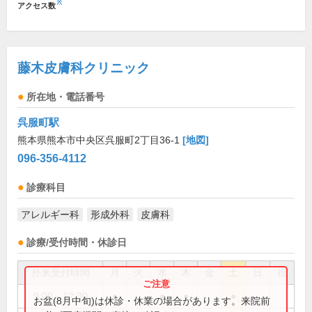
※
アクセス数
藤木皮膚科クリニック
所在地・電話番号
呉服町駅
熊本県熊本市中央区呉服町2丁目36-1
[地図]
096-356-4112
診療科目
アレルギー科
形成外科
皮膚科
診療/受付時間・休診日
外来受付時間
月
火
水
木
金
土
日
祝
9:00～12:30
●
●
●
●
お盆(8月中旬)は休診・休業の場合があります。来院前