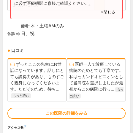
に必ず医療機関に直接ご確認ください。
14:00～17:30
●
●
●
●
×閉じる
木・土曜AMのみ
備考:
日、祝
休診日:
口コミ
ずっとここの先生にお世
医師一人で診療している
話になっています。話しにと
病院のためとても丁寧です。
ても説得力があり、ものすご
私はセカンドオピニオンとし
く親身になってくださいま
て当病院を選択しましたが最
す。ただそのため、待ち...
初からこの病院に行っ...
もっ
もっと読む
と読む
この医院の詳細をみる
※
アクセス数