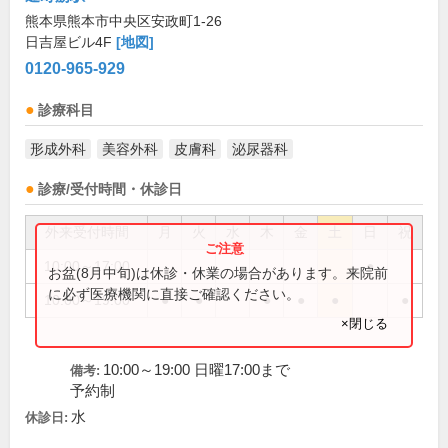
熊本県熊本市中央区安政町1-26
日吉屋ビル4F
[地図]
0120-965-929
診療科目
形成外科
美容外科
皮膚科
泌尿器科
診療/受付時間・休診日
外来受付時間
月
火
水
木
金
土
日
祝
10:00～17:00
●
お盆(8月中旬)は休診・休業の場合があります。来院前
に必ず医療機関に直接ご確認ください。
10:00～19:00
●
●
●
●
●
●
×閉じる
10:00～19:00 日曜17:00まで
備考:
予約制
水
休診日: