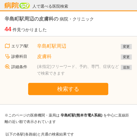
病院なび
人で選べる医院検索
辛島町駅周辺の皮膚科の
病院・クリニック
44
件見つかりました
辛島町駅周辺
エリア/駅
変更
皮膚科
診療科目
変更
(未指定)フリーワード、予約、専門、症状など
詳細条件
追加
で検索できます
検索する
※このページの医療機関・薬局は
辛島町駅(熊本市電A系統)
を中心に直線距
離の近い順で表示されています
以下の各駅(各路線)と共通の検索結果です