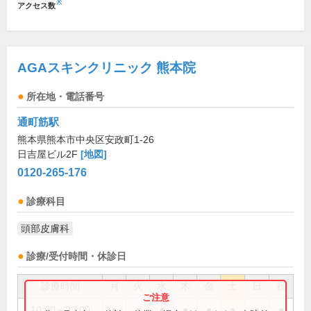
※
アクセス数
AGAスキンクリニック 熊本院
所在地・電話番号
通町筋駅
熊本県熊本市中央区安政町1-26
日吉屋ビル2F
[地図]
0120-265-176
診療科目
頭部皮膚科
診療/受付時間・休診日
診療時間
月
火
水
木
金
土
日
祝
10:00～22:00
●
●
●
●
●
●
●
●