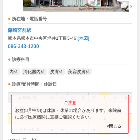
所在地・電話番号
藤崎宮前駅
熊本県熊本市中央区坪井1丁目3-46
[地図]
096-343-1200
診療科目
内科
消化器内科
皮膚科
美容皮膚科
診療/受付時間・休診日
診療時間
月
火
水
木
金
土
日
祝
9:00～13:00
●
●
●
●
お盆(8月中旬)は休診・休業の場合があります。来院前
に必ず医療機関に直接ご確認ください。
9:00～14:00
●
●
×閉じる
14:30～18:00
●
●
●
●