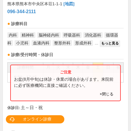
熊本県熊本市中央区本荘1-1-1
[地図]
096-344-2111
診療科目
内科
精神科
脳神経内科
呼吸器科
消化器科
循環器
科
小児科
血液内科
整形外科
形成外科
...
もっと見る
診療/受付時間・休診日
診療時間
月
火
水
木
金
土
日
祝
8:30～17:15
●
●
●
●
●
お盆(8月中旬)は休診・休業の場合があります。来院前
に必ず医療機関に直接ご確認ください。
×閉じる
土～日・祝
休診日:
オンライン診療