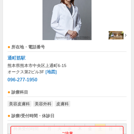
所在地・電話番号
通町筋駅
熊本県熊本市中央区上通町6-15
オークス第2ビル3F
[地図]
096-277-1950
診療科目
美容皮膚科
美容外科
皮膚科
診療/受付時間・休診日
外来受付時間
月
火
水
木
金
土
日
祝