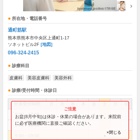
所在地・電話番号
通町筋駅
熊本県熊本市中央区上通町1-17
ソネットビル2F
[地図]
096-324-2415
診療科目
皮膚科
美容皮膚科
美容外科
診療/受付時間・休診日
外来受付時間
月
火
水
木
金
土
日
祝
9:00～17:00
●
お盆(8月中旬)は休診・休業の場合があります。来院前
に必ず医療機関に直接ご確認ください。
9:00～18:00
●
●
●
×閉じる
9:00～19:00
●