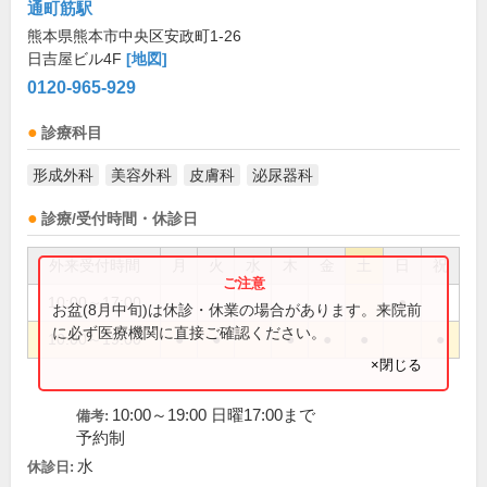
通町筋駅
熊本県熊本市中央区安政町1-26
日吉屋ビル4F
[地図]
0120-965-929
診療科目
形成外科
美容外科
皮膚科
泌尿器科
診療/受付時間・休診日
外来受付時間
月
火
水
木
金
土
日
祝
10:00～17:00
●
お盆(8月中旬)は休診・休業の場合があります。来院前
に必ず医療機関に直接ご確認ください。
10:00～19:00
●
●
●
●
●
●
×閉じる
10:00～19:00 日曜17:00まで
備考:
予約制
水
休診日: