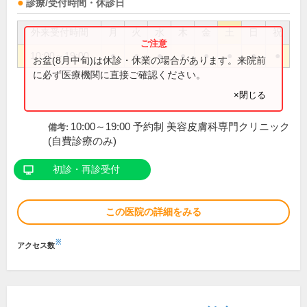
診療/受付時間・休診日
外来受付時間
月
火
水
木
金
土
日
祝
10:00～19:00
●
●
●
●
●
●
●
●
お盆(8月中旬)は休診・休業の場合があります。来院前
に必ず医療機関に直接ご確認ください。
×閉じる
10:00～19:00 予約制 美容皮膚科専門クリニック
備考:
(自費診療のみ)
初診・再診受付
この医院の詳細をみる
※
アクセス数