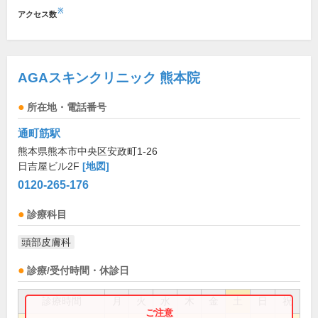
※
アクセス数
AGAスキンクリニック 熊本院
所在地・電話番号
通町筋駅
熊本県熊本市中央区安政町1-26
日吉屋ビル2F
[地図]
0120-265-176
診療科目
頭部皮膚科
診療/受付時間・休診日
診療時間
月
火
水
木
金
土
日
祝