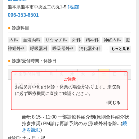
熊本県熊本市中央区二の丸1-5
[地図]
096-353-6501
診療科目
内科
血液内科
リウマチ科
外科
精神科
神経内科
脳
神経外科
呼吸器科
呼吸器外科
消化器外科
...
もっと見る
診療/受付時間・休診日
外来受付時間
月
火
水
木
金
土
日
祝
8:15～11:00
●
●
●
●
●
お盆(8月中旬)は休診・休業の場合があります。来院前
に必ず医療機関に直接ご確認ください。
×閉じる
8:15～11:00 一部診療科紹介制(原則全科紹介状
備考:
持参推奨) PM診は再診予約のみ(形成外科を除...(
続
きを読む
)
土～日・祝
休診日: