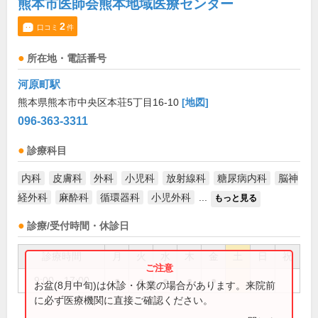
熊本市医師会熊本地域医療センター
2
口コミ
件
所在地・電話番号
河原町駅
熊本県熊本市中央区本荘5丁目16-10
[地図]
096-363-3311
診療科目
内科
皮膚科
外科
小児科
放射線科
糖尿病内科
脳神
経外科
麻酔科
循環器科
小児外科
...
もっと見る
診療/受付時間・休診日
診療時間
月
火
水
木
金
土
日
祝
9:00～17:00
●
●
●
●
●
お盆(8月中旬)は休診・休業の場合があります。来院前
に必ず医療機関に直接ご確認ください。