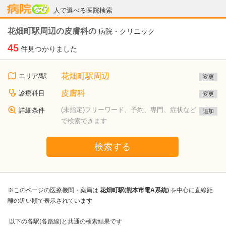
病院なび
人で選べる医院検索
花畑町駅周辺の皮膚科の
病院・クリニック
45
件見つかりました
花畑町駅周辺
エリア/駅
変更
皮膚科
診療科目
変更
(未指定)フリーワード、予約、専門、症状など
詳細条件
追加
で検索できます
検索する
※このページの医療機関・薬局は
花畑町駅(熊本市電A系統)
を中心に直線距
離の近い順で表示されています
以下の各駅(各路線)と共通の検索結果です