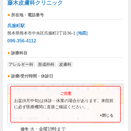
藤木皮膚科クリニック
所在地・電話番号
呉服町駅
熊本県熊本市中央区呉服町2丁目36-1
[地図]
096-356-4112
診療科目
アレルギー科
形成外科
皮膚科
診療/受付時間・休診日
外来受付時間
月
火
水
木
金
土
日
祝
9:00～12:30
●
●
●
●
お盆(8月中旬)は休診・休業の場合があります。来院前
に必ず医療機関に直接ご確認ください。
9:00～19:00
●
●
×閉じる
15:00～18:00
●
●
火・金曜19時まで
備考: