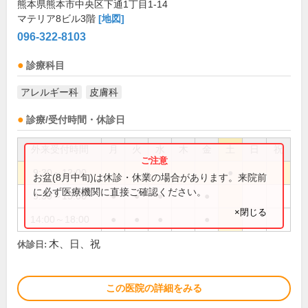
熊本県熊本市中央区下通1丁目1-14
マテリア8ビル3階
[地図]
096-322-8103
診療科目
アレルギー科
皮膚科
診療/受付時間・休診日
外来受付時間
月
火
水
木
金
土
日
祝
9:30～12:00
●
お盆(8月中旬)は休診・休業の場合があります。来院前
に必ず医療機関に直接ご確認ください。
9:30～13:00
●
●
●
●
×閉じる
14:00～18:00
●
●
●
●
木、日、祝
休診日:
この医院の詳細をみる