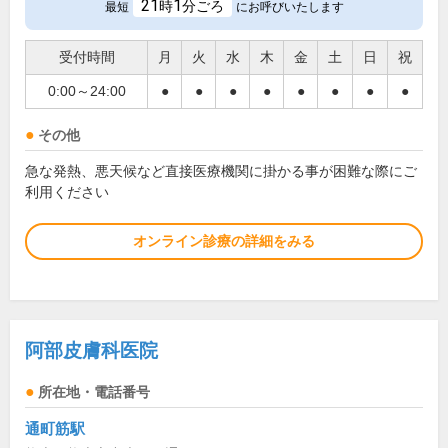
21
1
時
分ごろ
最短
にお呼びいたします
受付時間
月
火
水
木
金
土
日
祝
0:00～24:00
●
●
●
●
●
●
●
●
その他
急な発熱、悪天候など直接医療機関に掛かる事が困難な際にご
利用ください
オンライン診療の詳細をみる
阿部皮膚科医院
所在地・電話番号
通町筋駅