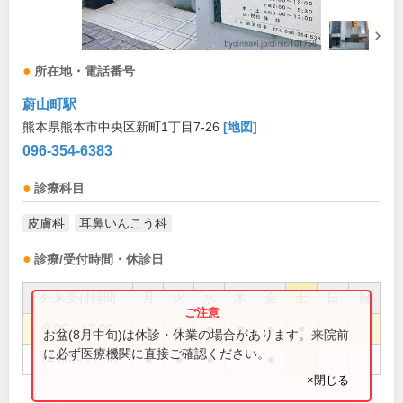
所在地・電話番号
蔚山町駅
熊本県熊本市中央区新町1丁目7-26
[地図]
096-354-6383
診療科目
皮膚科
耳鼻いんこう科
診療/受付時間・休診日
外来受付時間
月
火
水
木
金
土
日
祝
9:00～12:00
●
●
●
●
●
●
お盆(8月中旬)は休診・休業の場合があります。来院前
に必ず医療機関に直接ご確認ください。
14:00～17:30
●
●
●
●
×閉じる