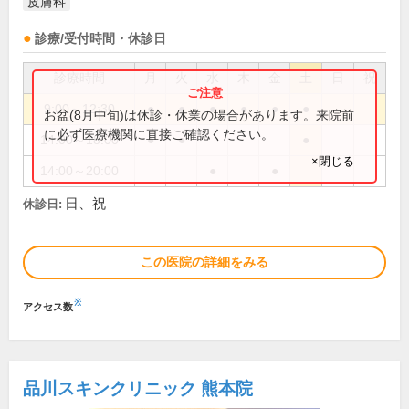
皮膚科
診療/受付時間・休診日
診療時間
月
火
水
木
金
土
日
祝
9:00～12:30
●
●
●
●
●
●
お盆(8月中旬)は休診・休業の場合があります。来院前
に必ず医療機関に直接ご確認ください。
14:00～18:00
●
●
●
×閉じる
14:00～20:00
●
●
日、祝
休診日:
この医院の詳細をみる
※
アクセス数
品川スキンクリニック 熊本院