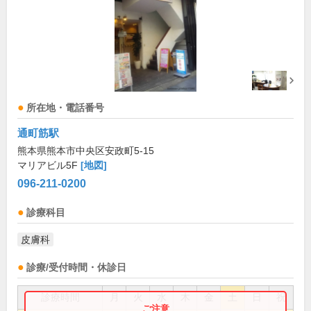
所在地・電話番号
通町筋駅
熊本県熊本市中央区安政町5-15
マリアビル5F
[地図]
096-211-0200
診療科目
皮膚科
診療/受付時間・休診日
診療時間
月
火
水
木
金
土
日
祝