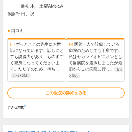
木・土曜AMのみ
備考:
日、祝
休診日:
口コミ
ずっとここの先生にお世
医師一人で診療している
話になっています。話しにと
病院のためとても丁寧です。
ても説得力があり、ものすご
私はセカンドオピニオンとし
く親身になってくださいま
て当病院を選択しましたが最
す。ただそのため、待ち...
初からこの病院に行っ...
もっ
もっと読む
と読む
この医院の詳細をみる
※
アクセス数