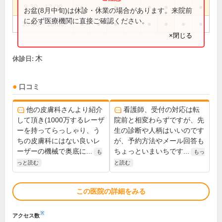
9:30～13:00
●
●
●
●
●
●
●
お盆(8月中旬)は休診・休業の場合があります。来院前
に必ず医療機関に直接ご確認ください。
15:00～18:00
●
●
●
●
●
●
●
×閉じる
木
休診日:
口コミ
他の皮膚科さんより紹介
看護師、受付の対応は転
して頂き(1000万するレーザ
院前と相変わらずですが、先
ーを持ってらっしゃり、う
生の診断や人柄はいいのです
ちの皮膚科にはない良いレ
が、予約方法やメール回答も
ーザーの機械で奥底に...
ちょっといまいちです...
も
もっ
っと読む
と読む
この医院の詳細をみる
※
アクセス数