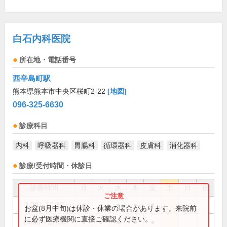
白石内科医院
所在地・電話番号
西辛島町駅
熊本県熊本市中央区桜町2-22
[地図]
096-325-6630
診療科目
内科
呼吸器科
胃腸科
循環器科
皮膚科
消化器科
診療/受付時間・休診日
診療時間
月
火
水
木
金
土
日
祝
9:00～12:30
●
●
●
●
●
お盆(8月中旬)は休診・休業の場合があります。来院前
に必ず医療機関に直接ご確認ください。
14:00～17:30
●
●
●
●
●