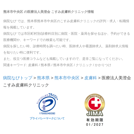
熊本市中央区
の
医療法人美澄会 こすみ皮膚科クリニック
情報
病院なび では、
熊本県
熊本市中央区
の
こすみ皮膚科クリニック
の
評判・求人・転職
情
報を掲載しています。
病院なび では市区町村別/診療科目別に病院・医院・薬局を探せるほか、予約ができる
医療機関や、キーワードでの検索も可能です。
病院を探したい時、診療時間を調べたい時、医師求人や看護師求人、薬剤師求人情報
を知りたい時に便利です。
また、役立つ医療コラムなども掲載していますので、是非ご覧になってください。
関連キーワード:
皮膚科 / 熊本県 / 熊本市中央区 / クリニック / かかりつけ
病院なびトップ
>
熊本県
>
熊本市中央区
>
皮膚科
>
医療法人美澄会
こすみ皮膚科クリニック
プライバシーマークについて