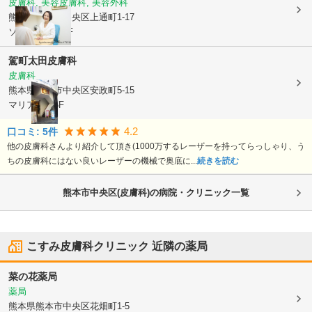
皮膚科, 美容皮膚科, 美容外科
熊本県熊本市中央区
上通町1-17
ソネットビル2F
駕町太田皮膚科
皮膚科
熊本県熊本市中央区
安政町5-15
マリアビル5F
4.2
口コミ:
5
件
他の皮膚科さんより紹介して頂き(1000万するレーザーを持ってらっしゃり、う
ちの皮膚科にはない良いレーザーの機械で奥底に...
続きを読む
熊本市中央区(皮膚科)の病院・クリニック一覧
こすみ皮膚科クリニック
近隣の薬局
菜の花薬局
薬局
熊本県熊本市中央区
花畑町1-5