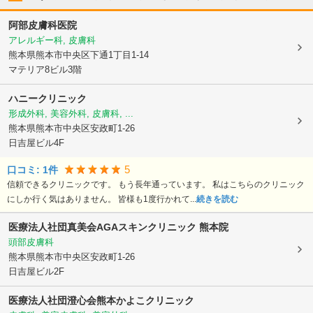
阿部皮膚科医院
アレルギー科, 皮膚科
熊本県熊本市中央区
下通1丁目1-14
マテリア8ビル3階
ハニークリニック
形成外科, 美容外科, 皮膚科, ...
熊本県熊本市中央区
安政町1-26
日吉屋ビル4F
5
口コミ:
1
件
信頼できるクリニックです。 もう長年通っています。 私はこちらのクリニック
にしか行く気はありません。 皆様も1度行かれて...
続きを読む
医療法人社団真美会
AGAスキンクリニック 熊本院
頭部皮膚科
熊本県熊本市中央区
安政町1-26
日吉屋ビル2F
医療法人社団澄心会
熊本かよこクリニック