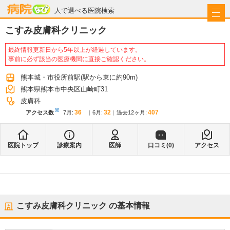
病院なび
人で選べる医院検索
こすみ皮膚科クリニック
最終情報更新日から5年以上が経過しています。
事前に必ず該当の医療機関に直接ご確認ください。
熊本城・市役所前駅
(駅から
東に約90m
)
熊本県熊本市中央区山崎町31
皮膚科
※
36
32
407
アクセス数
7月
:
6月
:
過去12ヶ月:
医院トップ
診療案内
医師
口コミ(
0
)
アクセス
こすみ皮膚科クリニック
の基本情報