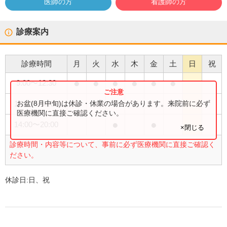
医師の方
看護師の方
診療案内
診療時間
月
火
水
木
金
土
日
祝
●
●
●
●
●
●
9:00
〜
12:30
●
●
●
お盆(8月中旬)は休診・休業の場合があります。来院前に必ず
14:00
〜
18:00
医療機関に直接ご確認ください。
●
●
14:00
〜
20:00
×閉じる
診療時間・内容等について、事前に必ず医療機関に直接ご確認く
ださい。
休診日:
日、祝