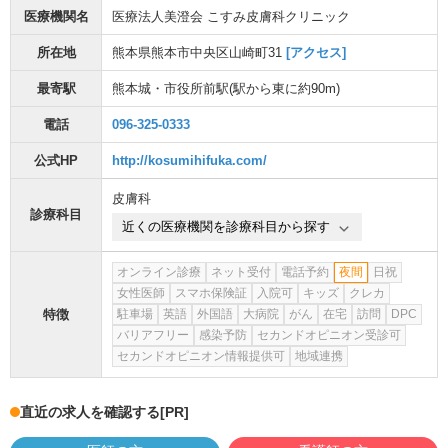
医療機関名
医療法人美澄会 こすみ皮膚科クリニック
所在地
熊本県熊本市中央区山崎町31
[アクセス]
最寄駅
熊本城・市役所前駅
(駅から
東に約90m
)
電話
096-325-0333
公式HP
http://kosumihifuka.com/
皮膚科
診療科目
近くの医療機関を診療科目から探す
オンライン診療
ネット受付
電話予約
夜間
日祝
女性医師
スマホ保険証
入院可
キッズ
クレカ
特徴
駐車場
英語
外国語
大病院
がん
在宅
訪問
DPC
バリアフリー
感染予防
セカンドオピニオン受診可
セカンドオピニオン情報提供可
地域連携
直近の求人を確認する
[PR]