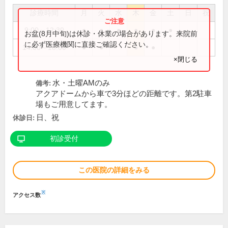
診療時間
月
火
水
木
金
土
日
祝
9:00～12:30
●
●
●
●
●
●
お盆(8月中旬)は休診・休業の場合があります。来院前
に必ず医療機関に直接ご確認ください。
14:00～18:00
●
●
●
●
×閉じる
水・土曜AMのみ
備考:
アクアドームから車で3分ほどの距離です。第2駐車
場もご用意してます。
日、祝
休診日:
初診受付
この医院の詳細をみる
※
アクセス数