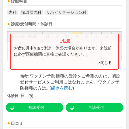
診療科目
内科
循環器内科
リハビリテーション科
診療/受付時間・休診日
外来受付時間
月
火
水
木
金
土
日
祝
9:00～12:30
●
●
●
●
●
●
お盆(8月中旬)は休診・休業の場合があります。来院前
に必ず医療機関に直接ご確認ください。
14:00～17:30
●
●
●
●
×閉じる
ワクチン予防接種の受診をご希望の方は、初診
備考:
受付サービスをご利用にはなれません。ワクチン予
防接種の方は...(
続きを読む
)
日、祝
休診日:
初診受付
再診受付
口コミ