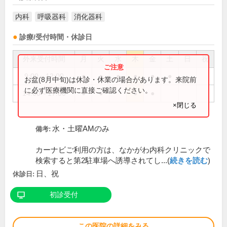
内科
呼吸器科
消化器科
診療/受付時間・休診日
外来受付時間
月
火
水
木
金
土
日
祝
9:00～12:00
●
●
●
●
●
●
お盆(8月中旬)は休診・休業の場合があります。来院前
に必ず医療機関に直接ご確認ください。
14:00～17:00
●
●
●
●
×閉じる
水・土曜AMのみ
備考:
カーナビご利用の方は、なかがわ内科クリニックで
検索すると第2駐車場へ誘導されてし...(
続きを読む
)
日、祝
休診日:
初診受付
この医院の詳細をみる