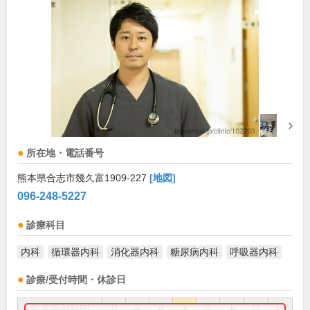
所在地・電話番号
熊本県合志市幾久富1909-227
[地図]
096-248-5227
診療科目
内科
循環器内科
消化器内科
糖尿病内科
呼吸器内科
診療/受付時間・休診日
外来受付時間
月
火
水
木
金
土
日
祝