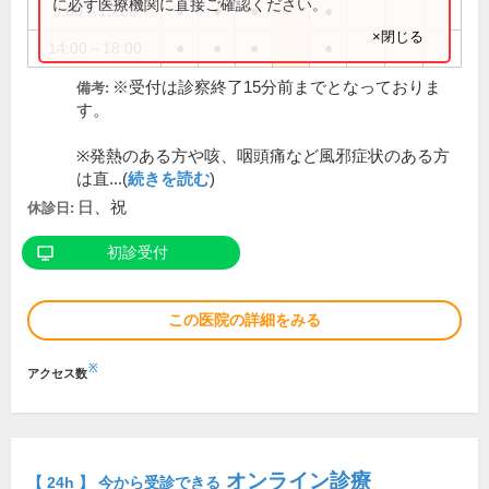
に必ず医療機関に直接ご確認ください。
9:00～13:00
●
●
●
●
×閉じる
14:00～18:00
●
●
●
●
※受付は診察終了15分前までとなっておりま
備考:
す。
※発熱のある方や咳、咽頭痛など風邪症状のある方
は直...(
続きを読む
)
日、祝
休診日:
初診受付
この医院の詳細をみる
※
アクセス数
オンライン診療
【 24h 】 今から受診できる