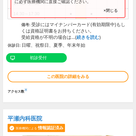
に必ず医療機関に直接ご確認ください。
14:00～17:30
●
●
×閉じる
14:30～17:30
●
●
受診にはマイナンバーカード(有効期限中)もし
備考:
くは資格証明書をお持ちください。
受給資格が不明の場合は...(
続きを読む
)
日曜、祝祭日、夏季、年末年始
休診日:
初診受付
この医院の詳細をみる
※
アクセス数
平瀬内科医院
情報認証済み
医療機関による