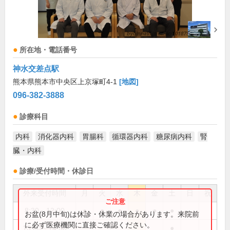
所在地・電話番号
神水交差点駅
熊本県熊本市中央区上京塚町4-1
[地図]
096-382-3888
診療科目
内科
消化器内科
胃腸科
循環器内科
糖尿病内科
腎
臓・内科
診療/受付時間・休診日
外来受付時間
月
火
水
木
金
土
日
祝
8:30～12:00
●
●
●
●
●
●
お盆(8月中旬)は休診・休業の場合があります。来院前
に必ず医療機関に直接ご確認ください。
13:00～14:30
●