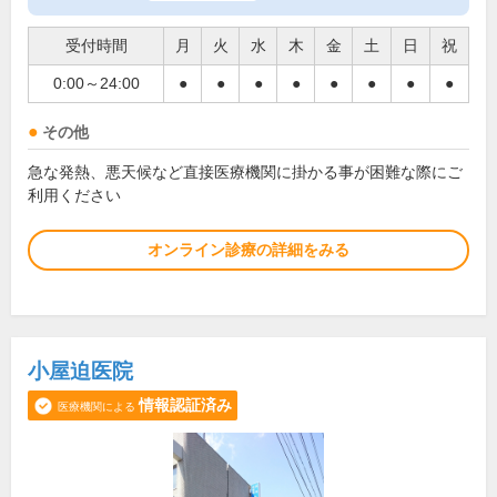
受付時間
月
火
水
木
金
土
日
祝
0:00～24:00
●
●
●
●
●
●
●
●
その他
急な発熱、悪天候など直接医療機関に掛かる事が困難な際にご
利用ください
オンライン診療の詳細をみる
小屋迫医院
情報認証済み
医療機関による