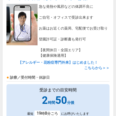
急な発熱や風邪などの体調不良に
ご自宅・オフィスで受診出来ます
お薬はお近くの薬局、宅配便でお受け取り
登園許可証・診断書も発行可
【夜間休日・全国エリア】
【健康保険適用】
【アレルギー・花粉症専門外来】はじめました！
こちらから＞＞
診療／受付時間・休診日
受診までの目安時間
2
50
時間
分後
19
8
時
分ごろ
最短
にお呼びいたします