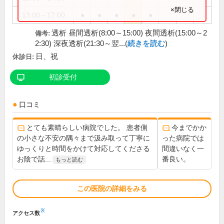
×閉じる
13:00～17:00
●
●
●
●
●
透析 昼間透析(8:00～15:00) 夜間透析(15:00～2
備考:
2:30) 深夜透析(21:30～翌...(
続きを読む
)
日、祝
休診日:
初診受付
口コミ
とても素晴らしい病院でした。 患者側
今までかか
の小さな不安の隅々まで汲み取って丁寧に
った病院では
ゆっくりと時間をかけて対応してくださる
間違いなく一
お陰で話...
番良い。
もっと読む
この医院の詳細をみる
※
アクセス数