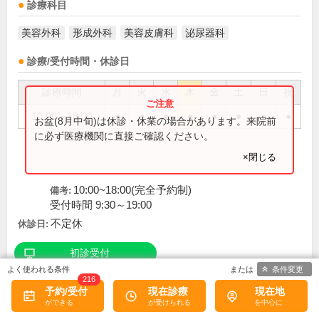
診療科目
美容外科
形成外科
美容皮膚科
泌尿器科
診療/受付時間・休診日
診療時間
月
火
水
木
金
土
日
祝
10:00～18:00
●
●
●
●
●
●
●
●
お盆(8月中旬)は休診・休業の場合があります。来院前
に必ず医療機関に直接ご確認ください。
×閉じる
10:00~18:00(完全予約制)
備考:
受付時間 9:30～19:00
不定休
休診日:
初診受付
条件変更
216
予約/受付
現在診療
現在地
口コミ