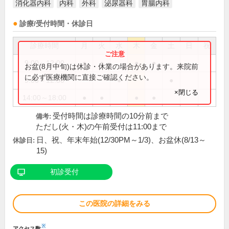
消化器内科
内科
外科
泌尿器科
胃腸内科
診療/受付時間・休診日
診療時間
月
火
水
木
金
土
日
祝
9:00～12:00
●
●
●
●
お盆(8月中旬)は休診・休業の場合があります。来院前
に必ず医療機関に直接ご確認ください。
9:00～12:30
●
●
×閉じる
14:00～18:00
●
●
●
●
受付時間は診療時間の10分前まで
備考:
ただし(火・木)の午前受付は11:00まで
日、祝、年末年始(12/30PM～1/3)、お盆休(8/13～
休診日:
15)
初診受付
この医院の詳細をみる
※
アクセス数