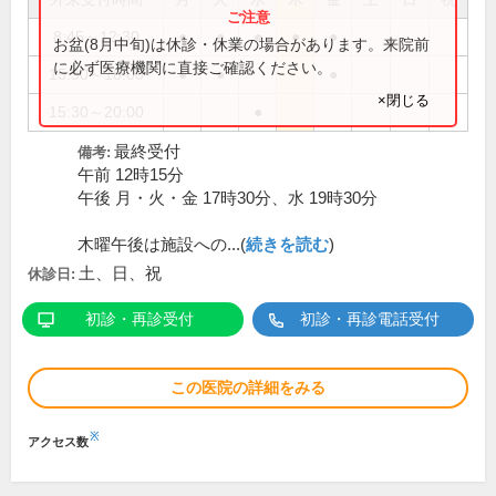
8:45～12:30
●
●
●
●
●
お盆(8月中旬)は休診・休業の場合があります。来院前
に必ず医療機関に直接ご確認ください。
15:30～18:00
●
●
●
×閉じる
15:30～20:00
●
最終受付
備考:
午前 12時15分
午後 月・火・金 17時30分、水 19時30分
木曜午後は施設への...(
続きを読む
)
土、日、祝
休診日:
初診・再診受付
初診・再診電話受付
この医院の詳細をみる
※
アクセス数