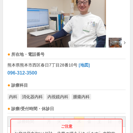
所在地・電話番号
熊本県熊本市西区春日7丁目28番10号
[地図]
096-312-3500
診療科目
内科
消化器内科
内視鏡内科
腫瘍内科
診療/受付時間・休診日
診療時間
月
火
水
木
金
土
日
祝
8:30～12:00
●
●
●
●
●