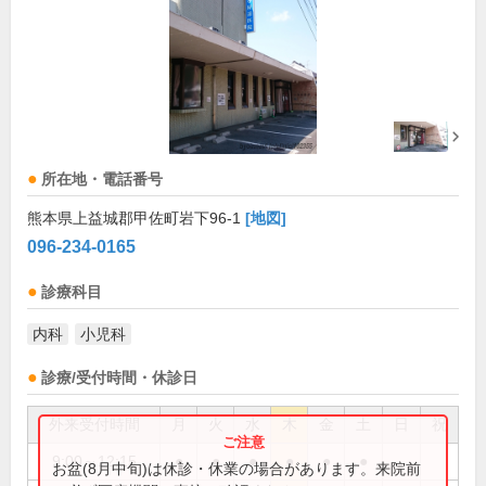
所在地・電話番号
熊本県上益城郡甲佐町岩下96-1
[地図]
096-234-0165
診療科目
内科
小児科
診療/受付時間・休診日
外来受付時間
月
火
水
木
金
土
日
祝
9:00～12:15
●
●
●
●
●
●
お盆(8月中旬)は休診・休業の場合があります。来院前