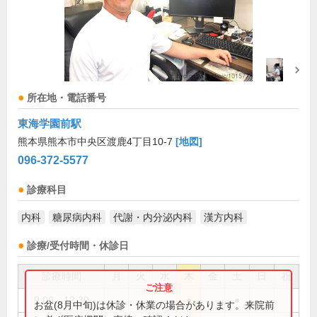
所在地・電話番号
東海学園前駅
熊本県熊本市中央区渡鹿4丁目10-7
[地図]
096-372-5577
診療科目
内科
糖尿病内科
代謝・内分泌内科
漢方内科
診療/受付時間・休診日
診療時間
月
火
水
木
金
土
日
祝
9:00～12:30
●
●
お盆(8月中旬)は休診・休業の場合があります。来院前