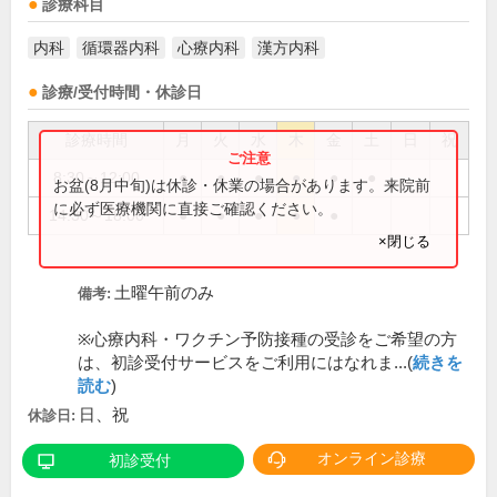
診療科目
内科
循環器内科
心療内科
漢方内科
診療/受付時間・休診日
診療時間
月
火
水
木
金
土
日
祝
8:30～12:00
●
●
●
●
●
●
お盆(8月中旬)は休診・休業の場合があります。来院前
に必ず医療機関に直接ご確認ください。
14:30～18:00
●
●
●
●
●
×閉じる
土曜午前のみ
備考:
※心療内科・ワクチン予防接種の受診をご希望の方
は、初診受付サービスをご利用にはなれま...(
続きを
読む
)
日、祝
休診日:
オンライン診療
初診受付