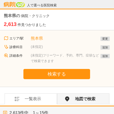
病院なび
人で選べる医院検索
熊本県の
病院・クリニック
2,613
件見つかりました
熊本県
エリア/駅
変更
(未指定)
診療科目
追加
(未指定)フリーワード、予約、専門、症状など
詳細条件
追加
で検索できます
検索する
一覧表示
地図で検索
2,613
件中、
1～15件