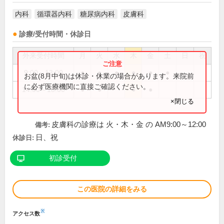
内科
循環器内科
糖尿病内科
皮膚科
診療/受付時間・休診日
外来受付時間
月
火
水
木
金
土
日
祝
9:00～13:00
●
●
●
●
●
●
お盆(8月中旬)は休診・休業の場合があります。来院前
に必ず医療機関に直接ご確認ください。
14:00～18:00
●
●
●
●
×閉じる
皮膚科の診療は 火・木・金 の AM9:00～12:00
備考:
日、祝
休診日:
初診受付
この医院の詳細をみる
※
アクセス数