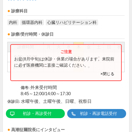
診療科目
内科
循環器内科
心臓リハビリテーション科
診療/受付時間・休診日
診療時間
月
火
水
木
金
土
日
祝
9:00～12:30
●
●
●
●
●
●
お盆(8月中旬)は休診・休業の場合があります。来院前
に必ず医療機関に直接ご確認ください。
14:00～18:00
●
●
●
●
×閉じる
外来受付時間
備考:
8:45～12:00/14:00～17:30
水曜午後、土曜午後、日曜、祝祭日
休診日:
初診・再診受付
初診・再診電話受付
高潮征爾
院長
にインタビュー