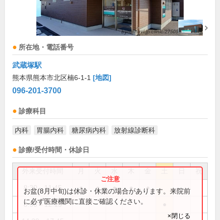
所在地・電話番号
武蔵塚駅
熊本県熊本市北区楠6-1-1
[地図]
096-201-3700
診療科目
内科
胃腸内科
糖尿病内科
放射線診断科
診療/受付時間・休診日
外来受付時間
月
火
水
木
金
土
日
祝
8:30～11:45
●
●
●
●
●
お盆(8月中旬)は休診・休業の場合があります。来院前
に必ず医療機関に直接ご確認ください。
8:30～12:15
●
×閉じる