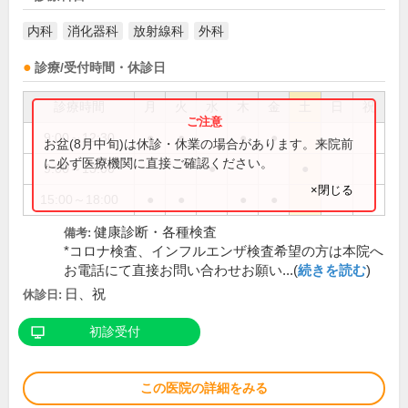
内科
消化器科
放射線科
外科
診療/受付時間・休診日
診療時間
月
火
水
木
金
土
日
祝
9:00～12:30
●
●
●
●
お盆(8月中旬)は休診・休業の場合があります。来院前
に必ず医療機関に直接ご確認ください。
9:00～13:00
●
●
×閉じる
15:00～18:00
●
●
●
●
健康診断・各種検査
備考:
*コロナ検査、インフルエンザ検査希望の方は本院へ
お電話にて直接お問い合わせお願い...(
続きを読む
)
日、祝
休診日:
初診受付
この医院の詳細をみる