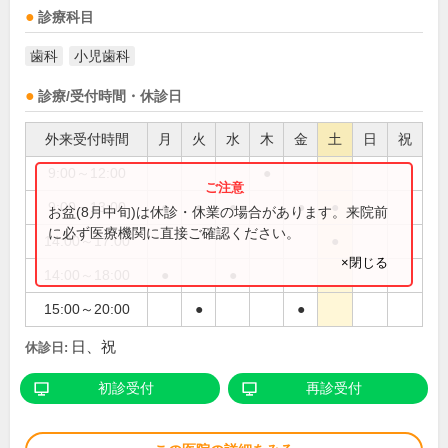
診療科目
歯科
小児歯科
診療/受付時間・休診日
外来受付時間
月
火
水
木
金
土
日
祝
9:00～12:00
●
9:00～13:00
●
●
●
●
●
お盆(8月中旬)は休診・休業の場合があります。来院前
に必ず医療機関に直接ご確認ください。
14:00～17:00
●
×閉じる
14:00～18:00
●
●
15:00～20:00
●
●
日、祝
休診日:
初診受付
再診受付