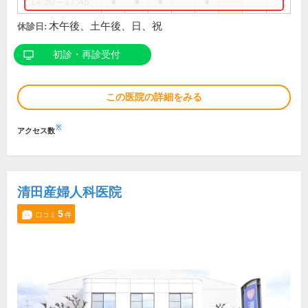
14:30～17:45
●
●
●
●
木午後、土午後、日、祝
休診日:
初診・再診受付
この医院の詳細をみる
※
アクセス数
清田産婦人科医院
5
口コミ
件