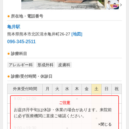
所在地・電話番号
亀井駅
熊本県熊本市北区清水亀井町26-27
[地図]
096-345-2511
診療科目
アレルギー科
形成外科
皮膚科
診療/受付時間・休診日
外来受付時間
月
火
水
木
金
土
日
祝
9:00～12:00
●
9:00～12:30
●
●
●
お盆(8月中旬)は休診・休業の場合があります。来院前
に必ず医療機関に直接ご確認ください。
9:00～15:00
●
×閉じる
9:00～19:30
●