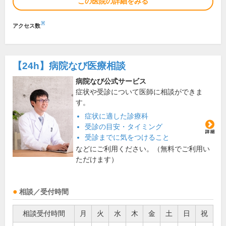
この医院の詳細をみる
※
アクセス数
【24h】
病院なび医療相談
病院なび公式サービス
症状や受診について医師に相談ができま
す。
症状に適した診療科
受診の目安・タイミング
受診までに気をつけること
などにご利用ください。（無料でご利用い
ただけます）
相談／受付時間
相談受付時間
月
火
水
木
金
土
日
祝