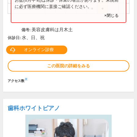
に必ず医療機関に直接ご確認ください。
14:30～17:30
●
●
●
●
●
×閉じる
美容皮膚科は月木土
備考:
水、日、祝
休診日:
オンライン診療
この医院の詳細をみる
※
アクセス数
歯科ホワイトピアノ