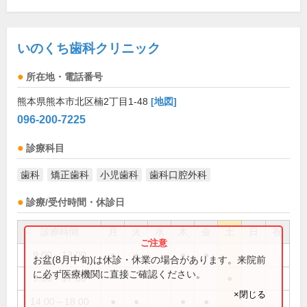
いのくち歯科クリニック
所在地・電話番号
熊本県熊本市北区楠2丁目1-48
[地図]
096-200-7225
診療科目
歯科
矯正歯科
小児歯科
歯科口腔外科
診療/受付時間・休診日
診療時間
月
火
水
木
金
土
日
祝
9:00～13:00
●
●
●
●
お盆(8月中旬)は休診・休業の場合があります。来院前
に必ず医療機関に直接ご確認ください。
9:00～17:00
●
×閉じる
14:00～18:00
●
●
●
●