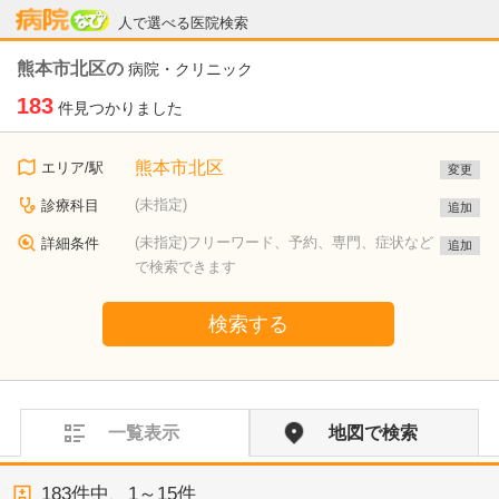
病院なび
人で選べる医院検索
熊本市北区の
病院・クリニック
183
件見つかりました
熊本市北区
エリア/駅
変更
(未指定)
診療科目
追加
(未指定)フリーワード、予約、専門、症状など
詳細条件
追加
で検索できます
検索する
一覧表示
地図で検索
183
件中、
1～15件