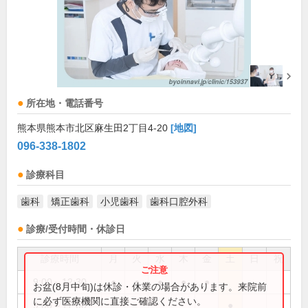
所在地・電話番号
熊本県熊本市北区麻生田2丁目4-20
[地図]
096-338-1802
診療科目
歯科
矯正歯科
小児歯科
歯科口腔外科
診療/受付時間・休診日
診療時間
月
火
水
木
金
土
日
祝
9:00～12:30
●
●
●
●
●
お盆(8月中旬)は休診・休業の場合があります。来院前
に必ず医療機関に直接ご確認ください。
9:00～17:00
●