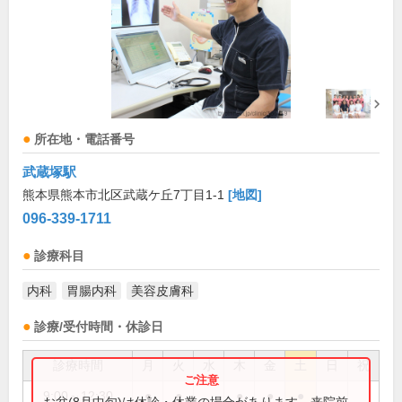
所在地・電話番号
武蔵塚駅
熊本県熊本市北区武蔵ケ丘7丁目1-1
[地図]
096-339-1711
診療科目
内科
胃腸内科
美容皮膚科
診療/受付時間・休診日
診療時間
月
火
水
木
金
土
日
祝
9:00～12:30
●
●
●
●
●
お盆(8月中旬)は休診・休業の場合があります。来院前