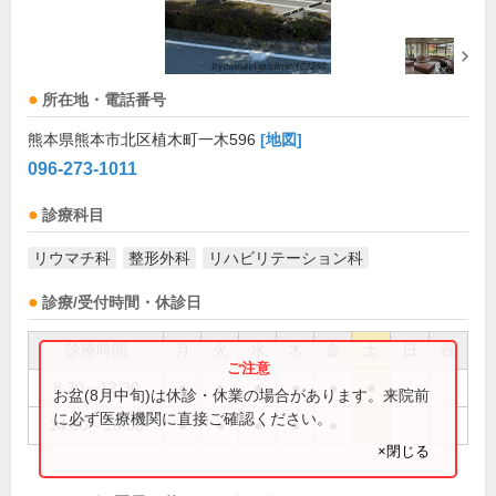
所在地・電話番号
熊本県熊本市北区植木町一木596
[地図]
096-273-1011
診療科目
リウマチ科
整形外科
リハビリテーション科
診療/受付時間・休診日
診療時間
月
火
水
木
金
土
日
祝
8:30～12:30
●
●
●
●
●
●
お盆(8月中旬)は休診・休業の場合があります。来院前
に必ず医療機関に直接ご確認ください。
14:00～18:00
●
●
●
●
●
×閉じる