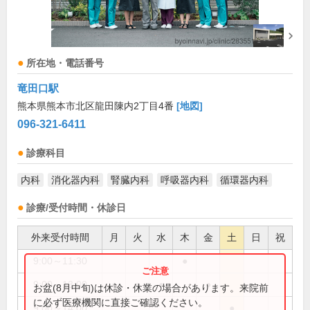
所在地・電話番号
竜田口駅
熊本県熊本市北区龍田陳内2丁目4番
[地図]
096-321-6411
診療科目
内科
消化器内科
腎臓内科
呼吸器内科
循環器内科
診療/受付時間・休診日
外来受付時間
月
火
水
木
金
土
日
祝
9:00～11:30
●
9:00～13:00
●
●
●
●
お盆(8月中旬)は休診・休業の場合があります。来院前
に必ず医療機関に直接ご確認ください。
9:00～14:00
●