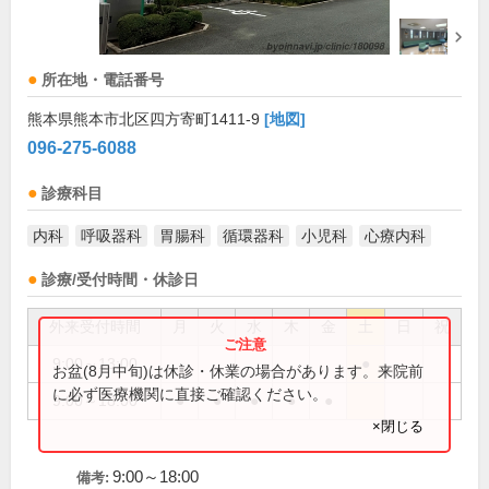
所在地・電話番号
熊本県熊本市北区四方寄町1411-9
[地図]
096-275-6088
診療科目
内科
呼吸器科
胃腸科
循環器科
小児科
心療内科
診療/受付時間・休診日
外来受付時間
月
火
水
木
金
土
日
祝
9:00～13:00
●
お盆(8月中旬)は休診・休業の場合があります。来院前
に必ず医療機関に直接ご確認ください。
9:00～18:00
●
●
●
●
●
×閉じる
9:00～18:00
備考: