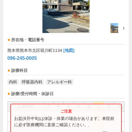
所在地・電話番号
熊本県熊本市北区硯川町1134
[地図]
096-245-0005
診療科目
内科
呼吸器内科
アレルギー科
診療/受付時間・休診日
診療時間
月
火
水
木
金
土
日
祝
8:30～12:30
●
●
●
●
●
●
お盆(8月中旬)は休診・休業の場合があります。来院前
に必ず医療機関に直接ご確認ください。
14:00～17:00
●
●
●
●
●