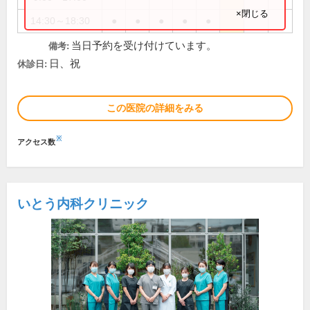
×閉じる
14:30～18:30
●
●
●
●
●
当日予約を受け付けています。
備考:
日、祝
休診日:
この医院の詳細をみる
※
アクセス数
いとう内科クリニック