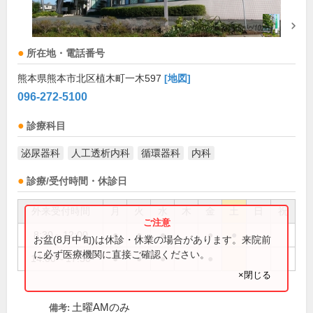
所在地・電話番号
熊本県熊本市北区植木町一木597
[地図]
096-272-5100
診療科目
泌尿器科
人工透析内科
循環器科
内科
診療/受付時間・休診日
外来受付時間
月
火
水
木
金
土
日
祝
8:30～12:00
●
●
●
●
●
お盆(8月中旬)は休診・休業の場合があります。来院前
に必ず医療機関に直接ご確認ください。
14:00～17:30
●
●
●
●
×閉じる
土曜AMのみ
備考: