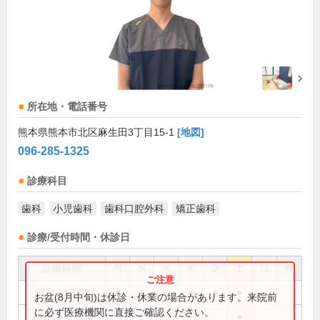
所在地・電話番号
熊本県熊本市北区麻生田3丁目15-1
[地図]
096-285-1325
診療科目
歯科
小児歯科
歯科口腔外科
矯正歯科
診療/受付時間・休診日
診療時間
月
火
水
木
金
土
日
祝
9:00～13:00
●
●
●
●
●
お盆(8月中旬)は休診・休業の場合があります。来院前
に必ず医療機関に直接ご確認ください。
14:30～17:30
●