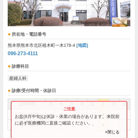
所在地・電話番号
熊本県熊本市北区植木町一木178-4
[地図]
096-273-4111
診療科目
産婦人科
診療/受付時間・休診日
診療時間
月
火
水
木
金
土
日
祝
9:00～13:00
●
●
●
●
●
お盆(8月中旬)は休診・休業の場合があります。来院前
に必ず医療機関に直接ご確認ください。
14:00～18:00
●
●
●
●
●
×閉じる