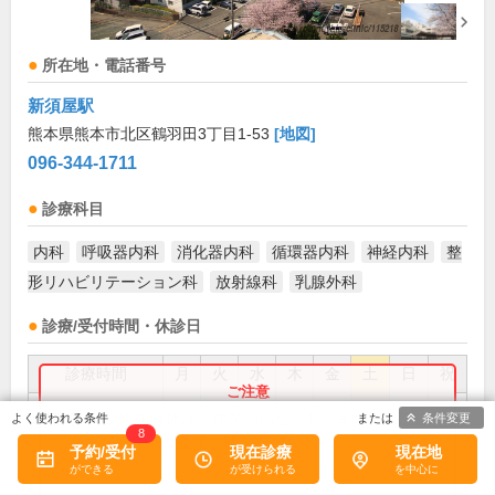
所在地・電話番号
新須屋駅
熊本県熊本市北区鶴羽田3丁目1-53
[地図]
096-344-1711
診療科目
内科
呼吸器内科
消化器内科
循環器内科
神経内科
整
形リハビリテーション科
放射線科
乳腺外科
診療/受付時間・休診日
診療時間
月
火
水
木
金
土
日
祝
9:00～12:00
●
●
●
●
●
●
お盆(8月中旬)は休診・休業の場合があります。来院前
条件変更
8
に必ず医療機関に直接ご確認ください。
13:00～17:00
●
●
●
●
●
予約/受付
現在診療
現在地
×閉じる