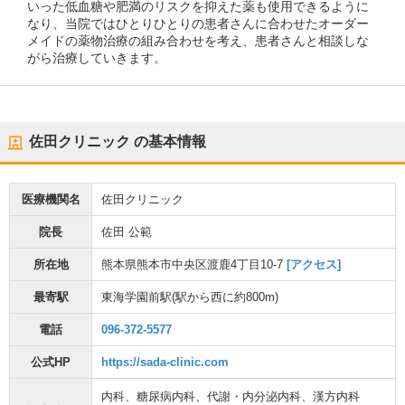
いった低血糖や肥満のリスクを抑えた薬も使用できるように
なり、当院ではひとりひとりの患者さんに合わせたオーダー
メイドの薬物治療の組み合わせを考え、患者さんと相談しな
がら治療していきます。
佐田クリニック
の基本情報
医療機関名
佐田クリニック
院長
佐田 公範
所在地
熊本県熊本市中央区渡鹿4丁目10-7
[アクセス]
最寄駅
東海学園前駅
(駅から
西に約800m
)
電話
096-372-5577
公式HP
https://sada-clinic.com
内科
、
糖尿病内科
、
代謝・内分泌内科
、
漢方内科