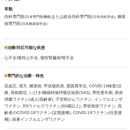
常勤
内科専門医
または総合内科専門医
糖尿
(日本専門医機構)
(日本内科学会)
病専門医
(日本糖尿病学会)
治療/対応可能な疾患
心不全/慢性心不全
慢性腎臓病/腎不全
専門的な治療・特色
高血圧
漢方
糖尿病
甲状腺疾患
脂質異常症
COVID-19検査/治
療
骨粗鬆症
いびき/睡眠時無呼吸症候群(SAS)
男性更年期
肺炎
球菌ワクチン(成人/高齢者)
子宮頸がんワクチン
インフルエンザ
ワクチン
RSウイルスワクチン(60歳以上)
帯状疱疹ワクチン
高
齢者のCOVID-19ワクチン(定期接種)
COVID-19ワクチン(任意接
種)
経鼻インフルエンザワクチン