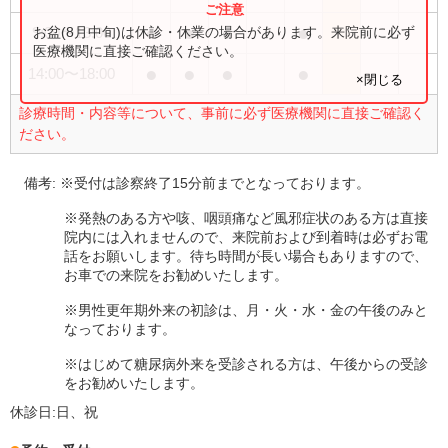
●
●
●
●
お盆(8月中旬)は休診・休業の場合があります。来院前に必ず
9:00
〜
13:00
医療機関に直接ご確認ください。
●
●
●
●
14:00
〜
18:00
×閉じる
診療時間・内容等について、事前に必ず医療機関に直接ご確認く
ださい。
備考:
※受付は診察終了15分前までとなっております。
※発熱のある方や咳、咽頭痛など風邪症状のある方は直接
院内には入れませんので、来院前および到着時は必ずお電
話をお願いします。待ち時間が長い場合もありますので、
お車での来院をお勧めいたします。
※男性更年期外来の初診は、月・火・水・金の午後のみと
なっております。
※はじめて糖尿病外来を受診される方は、午後からの受診
をお勧めいたします。
休診日:
日、祝