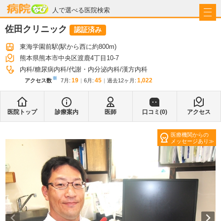
病院なび
人で選べる医院検索
佐田クリニック
認証済み
東海学園前駅
(駅から
西に約800m
)
熊本県熊本市中央区渡鹿4丁目10-7
内科
糖尿病内科
代謝・内分泌内科
漢方内科
※
19
45
1,022
アクセス数
7月
:
6月
:
過去12ヶ月:
医院トップ
診療案内
医師
口コミ(
0
)
アクセス
医療機関からの
メッセージあり