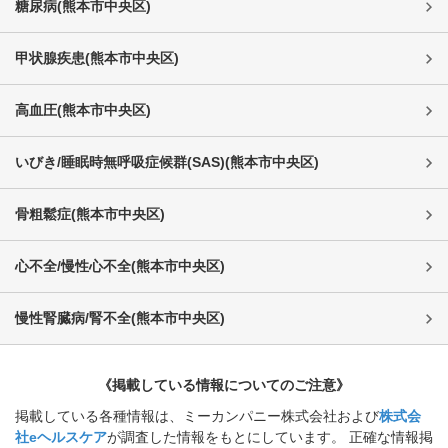
糖尿病
(
熊本市中央区
)
甲状腺疾患
(
熊本市中央区
)
高血圧
(
熊本市中央区
)
いびき/睡眠時無呼吸症候群(SAS)
(
熊本市中央区
)
骨粗鬆症
(
熊本市中央区
)
心不全/慢性心不全
(
熊本市中央区
)
慢性腎臓病/腎不全
(
熊本市中央区
)
《掲載している情報についてのご注意》
掲載している各種情報は、ミーカンパニー株式会社および
株式会
社eヘルスケア
が調査した情報をもとにしています。 正確な情報掲