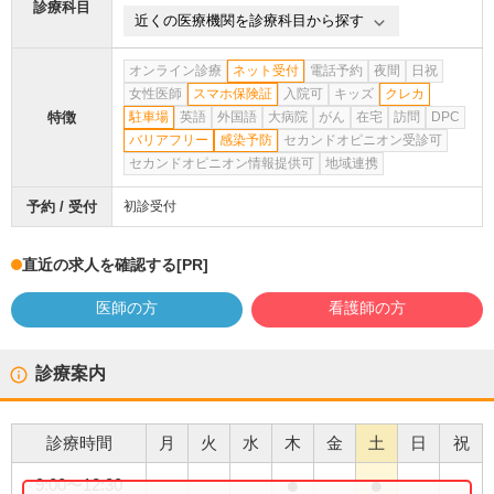
診療科目
近くの医療機関を診療科目から探す
オンライン診療
ネット受付
電話予約
夜間
日祝
女性医師
スマホ保険証
入院可
キッズ
クレカ
特徴
駐車場
英語
外国語
大病院
がん
在宅
訪問
DPC
バリアフリー
感染予防
セカンドオピニオン受診可
セカンドオピニオン情報提供可
地域連携
予約 / 受付
初診受付
直近の求人を確認する
[PR]
医師の方
看護師の方
診療案内
診療時間
月
火
水
木
金
土
日
祝
●
●
9:00
〜
12:30