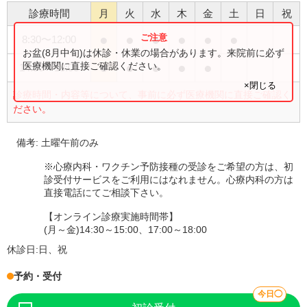
診療時間
月
火
水
木
金
土
日
祝
●
●
●
●
●
●
8:30
〜
12:00
お盆(8月中旬)は休診・休業の場合があります。来院前に必ず
●
●
●
●
●
医療機関に直接ご確認ください。
14:30
〜
18:00
×閉じる
診療時間・内容等について、事前に必ず医療機関に直接ご確認く
ださい。
備考:
土曜午前のみ
※心療内科・ワクチン予防接種の受診をご希望の方は、初
診受付サービスをご利用にはなれません。心療内科の方は
直接電話にてご相談下さい。
【オンライン診療実施時間帯】
(月～金)14:30～15:00、17:00～18:00
休診日:
日、祝
予約・受付
今日◯