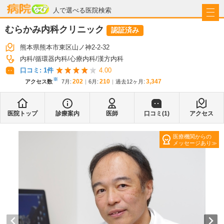
病院なび
人で選べる医院検索
むらかみ内科クリニック
認証済み
熊本県熊本市東区山ノ神2-2-32
内科
循環器内科
心療内科
漢方内科
口コミ:
1
件
4.00
※
202
210
3,347
アクセス数
7月
:
6月
:
過去12ヶ月:
医院トップ
診療案内
医師
口コミ(
1
)
アクセス
医療機関からの
メッセージあり