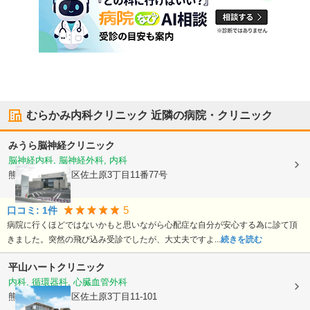
むらかみ内科クリニック
近隣の病院・クリニック
みうら脳神経クリニック
脳神経内科, 脳神経外科, 内科
熊本県熊本市東区
佐土原3丁目11番77号
5
口コミ:
1
件
病院に行くほどではないかもと思いながら心配症な自分が安心する為に診て頂
きました。突然の飛び込み受診でしたが、大丈夫ですよ...
続きを読む
平山ハートクリニック
内科, 循環器科, 心臓血管外科
熊本県熊本市東区
佐土原3丁目11-101