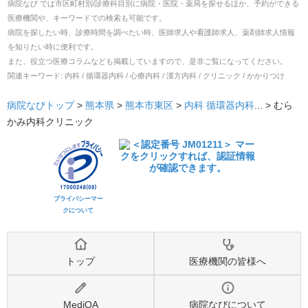
病院なび では市区町村別/診療科目別に病院・医院・薬局を探せるほか、予約ができる
医療機関や、キーワードでの検索も可能です。
病院を探したい時、診療時間を調べたい時、医師求人や看護師求人、薬剤師求人情報
を知りたい時に便利です。
また、役立つ医療コラムなども掲載していますので、是非ご覧になってください。
関連キーワード:
内科 / 循環器内科 / 心療内科 / 漢方内科 / クリニック / かかりつけ
病院なびトップ
>
熊本県
>
熊本市東区
>
内科
循環器内科
... >
むら
かみ内科クリニック
プライバシーマー
クについて
トップ
医療機関の皆様へ
MediQA
病院なびについて