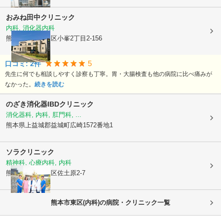
おみね田中クリニック
内科, 消化器内科
熊本県熊本市東区
小峯2丁目2-156
5
口コミ:
2
件
先生に何でも相談しやすく診察も丁寧。胃・大腸検査も他の病院に比べ痛みが
なかった。
続きを読む
のざき消化器IBDクリニック
消化器科, 内科, 肛門科, ...
熊本県上益城郡益城町
広崎1572番地1
ソラクリニック
精神科, 心療内科, 内科
熊本県熊本市東区
佐土原2-7
熊本市東区(内科)の病院・クリニック一覧