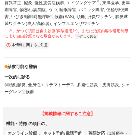
※
質異常症
鍼灸
慢性疲労症候群
エイジングケア
東洋医学
更年
期障害
物忘れ/認知症
うつ
睡眠障害
パニック障害
便秘/排便障
害
いびき/睡眠時無呼吸症候群(SAS)
頭痛
肝炎ワクチン
肺炎球
菌ワクチン(成人/高齢者)
インフルエンザワクチン
「※」がつく項目は自由診療(保険適用外)、または治療内容や適用制限
により自由診療となる場合があります。
詳しく見る
本情報に関するご注意
診察可能な難病
一次的に診る
側頭動脈炎
全身性エリテマトーデス
多発性筋炎・皮膚筋炎
シェ
ーグレン症候群
【掲載情報に関するご注意】
機能・特徴
の項目の、
オンライン診療
,
ネット予約/電話予約
,
英語対応
は診療科・