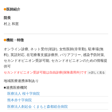
医師紹介
院長
村上 和憲
機能・特徴
オンライン診療
ネット受付(初診)
女性医師(非常勤)
駐車場(無
料)
英語対応
在宅療養支援診療所
バリアフリー
感染予防対策
セカンドオピニオン受診可能
セカンドオピニオンのための情報提
供可
セカンドオピニオン受診可能
は自由診療(保険適用外)です
詳しく見る
地域医療連携体制あり
連携医療機関
医療法人 桜十字病院
熊本赤十字病院
医療法人創起会 くまもと森都総合病院