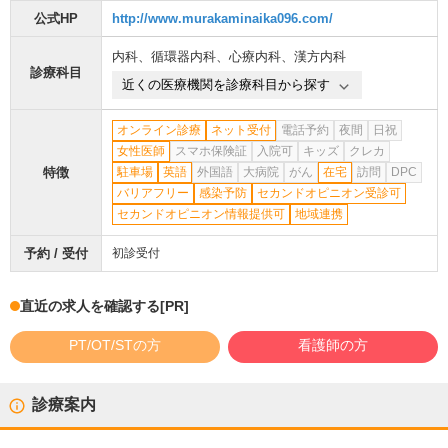
公式HP
http://www.murakaminaika096.com/
内科
、
循環器内科
、
心療内科
、
漢方内科
診療科目
近くの医療機関を診療科目から探す
オンライン診療
ネット受付
電話予約
夜間
日祝
女性医師
スマホ保険証
入院可
キッズ
クレカ
特徴
駐車場
英語
外国語
大病院
がん
在宅
訪問
DPC
バリアフリー
感染予防
セカンドオピニオン受診可
セカンドオピニオン情報提供可
地域連携
予約 / 受付
初診受付
直近の求人を確認する
[PR]
PT/OT/STの方
看護師の方
診療案内