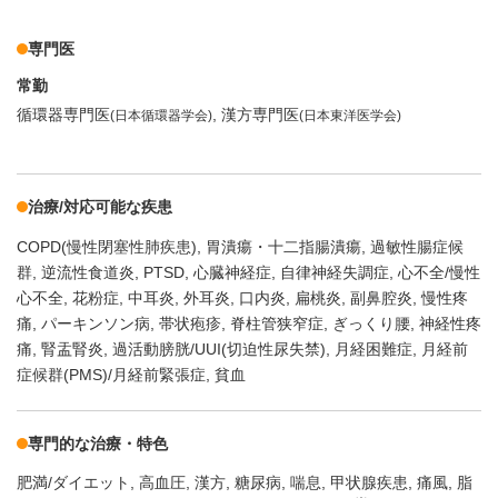
専門医
常勤
循環器専門医
漢方専門医
(日本循環器学会)
(日本東洋医学会)
治療/対応可能な疾患
COPD(慢性閉塞性肺疾患)
胃潰瘍・十二指腸潰瘍
過敏性腸症候
群
逆流性食道炎
PTSD
心臓神経症
自律神経失調症
心不全/慢性
心不全
花粉症
中耳炎
外耳炎
口内炎
扁桃炎
副鼻腔炎
慢性疼
痛
パーキンソン病
帯状疱疹
脊柱管狭窄症
ぎっくり腰
神経性疼
痛
腎盂腎炎
過活動膀胱/UUI(切迫性尿失禁)
月経困難症
月経前
症候群(PMS)/月経前緊張症
貧血
専門的な治療・特色
肥満/ダイエット
高血圧
漢方
糖尿病
喘息
甲状腺疾患
痛風
脂