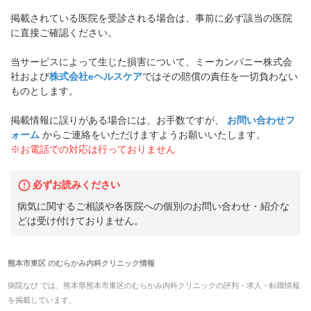
掲載されている医院を受診される場合は、事前に必ず該当の医院
に直接ご確認ください。
当サービスによって生じた損害について、ミーカンパニー株式会
社および
株式会社eヘルスケア
ではその賠償の責任を一切負わない
ものとします。
掲載情報に誤りがある場合には、お手数ですが、
お問い合わせフ
ォーム
からご連絡をいただけますようお願いいたします。
※お電話での対応は行っておりません
必ずお読みください
病気に関するご相談や各医院への個別のお問い合わせ・紹介な
どは受け付けておりません。
熊本市東区
の
むらかみ内科クリニック
情報
病院なび では、
熊本県
熊本市東区
の
むらかみ内科クリニック
の
評判・求人・転職
情報
を掲載しています。