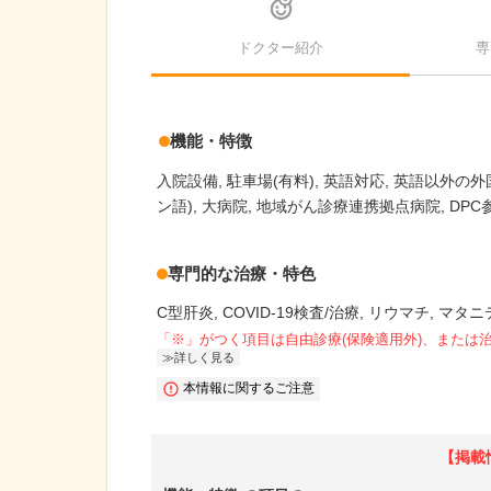
ドクター紹介
専
機能・特徴
入院設備
駐車場(有料)
英語対応
英語以外の外
ン語)
大病院
地域がん診療連携拠点病院
DPC
専門的な治療・特色
C型肝炎
COVID-19検査/治療
リウマチ
マタニ
「※」がつく項目は自由診療(保険適用外)、または
詳しく見る
本情報に関するご注意
【掲載