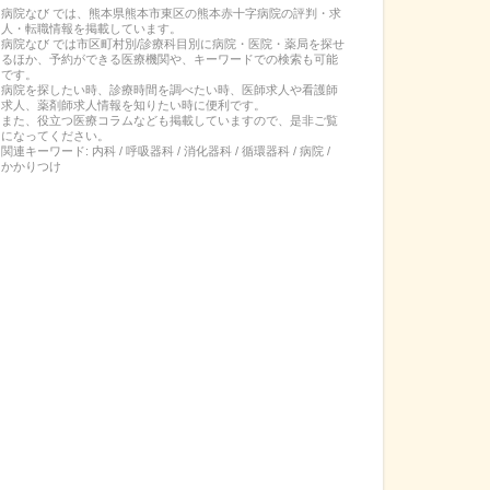
病院なび では、
熊本県
熊本市東区
の
熊本赤十字病院
の
評判・求
人・転職
情報を掲載しています。
病院なび では市区町村別/診療科目別に病院・医院・薬局を探せ
るほか、予約ができる医療機関や、キーワードでの検索も可能
です。
病院を探したい時、診療時間を調べたい時、医師求人や看護師
求人、薬剤師求人情報を知りたい時に便利です。
また、役立つ医療コラムなども掲載していますので、是非ご覧
になってください。
関連キーワード:
内科 / 呼吸器科 / 消化器科 / 循環器科 / 病院 /
かかりつけ