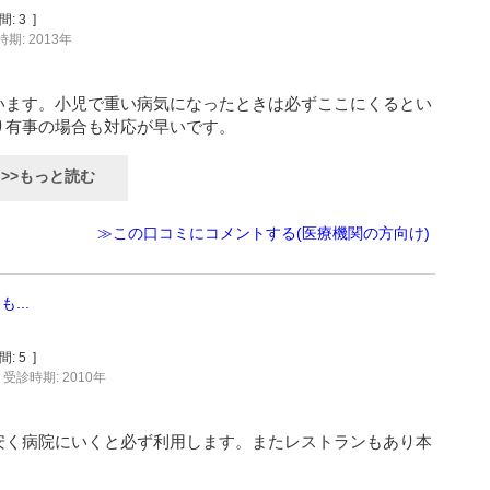
間:
3
]
期: 2013年
います。小児で重い病気になったときは必ずここにくるとい
り有事の場合も対応が早いです。
>>もっと読む
≫この口コミにコメントする(医療機関の方向け)
...
間:
5
]
受診時期: 2010年
安く病院にいくと必ず利用します。またレストランもあり本