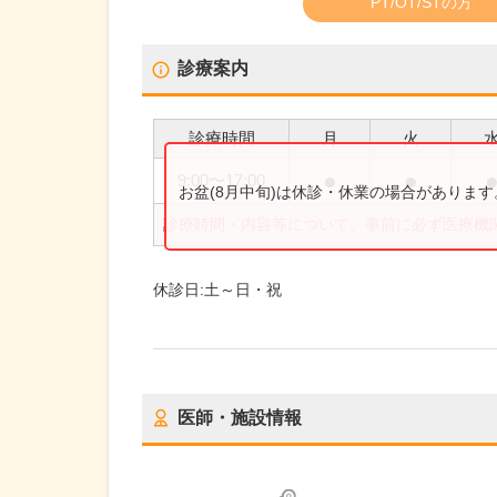
PT/OT/STの方
診療案内
診療時間
月
火
●
●
9:00
〜
17:00
お盆(8月中旬)は休診・休業の場合がありま
診療時間・内容等について、事前に必ず医療機
休診日:
土～日・祝
医師・施設情報