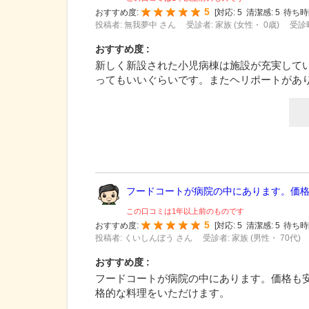
5
おすすめ度:
[
対応:
5
清潔感:
5
待ち時
投稿者: 無我夢中 さん
受診者: 家族 (女性・ 0歳)
受診時
おすすめ度 :
新しく新設された小児病棟は施設が充実して
ってもいいぐらいです。またヘリポートがあ
フードコートが病院の中にあります。価格も
この口コミは1年以上前のものです
5
おすすめ度:
[
対応:
5
清潔感:
5
待ち時
投稿者: くいしんぼう さん
受診者: 家族 (男性・ 70代)
おすすめ度 :
フードコートが病院の中にあります。価格も
格的な料理をいただけます。