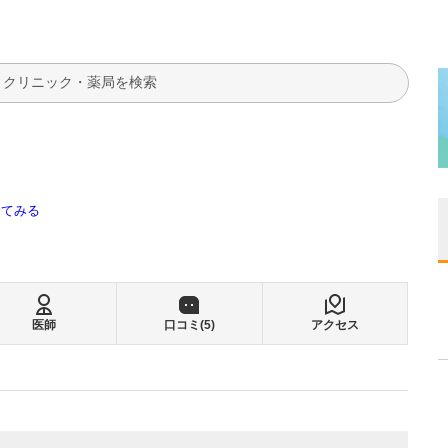
検索
全てみる
医師
口コミ(
5
)
アクセス