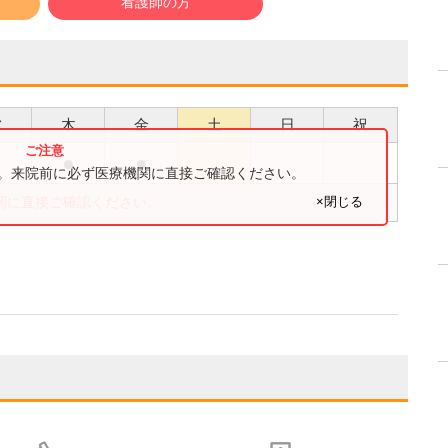
看護師の方
水
木
金
土
日
祝
●
●
●
す。来院前に必ず医療機関に直接ご確認ください。
×閉じる
関に直接ご確認ください。