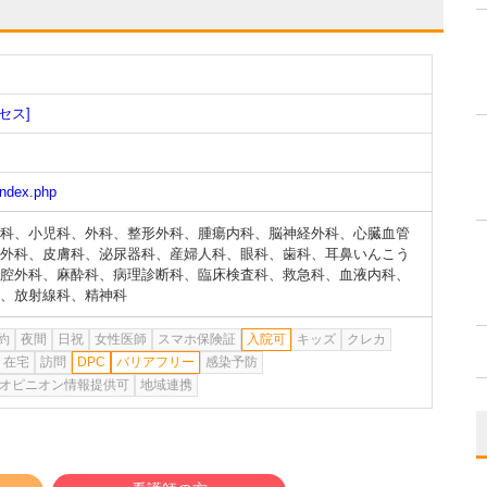
セス]
index.php
科
、
小児科
、
外科
、
整形外科
、
腫瘍内科
、
脳神経外科
、
心臓血管
外科
、
皮膚科
、
泌尿器科
、
産婦人科
、
眼科
、
歯科
、
耳鼻いんこう
腔外科
、
麻酔科
、
病理診断科
、
臨床検査科
、
救急科
、
血液内科
、
、
放射線科
、
精神科
約
夜間
日祝
女性医師
スマホ保険証
入院可
キッズ
クレカ
在宅
訪問
DPC
バリアフリー
感染予防
オピニオン情報提供可
地域連携