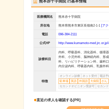
熊本赤十字病院
の基本情報
医療機関名
熊本赤十字病院
所在地
熊本県熊本市東区長嶺南2-1-1
[アク
電話
096-384-2111
公式HP
http://www.kumamoto-med.jrc.or.jp/
内科
、
呼吸器科
、
消化器科
、
循環器
外科
、
小児外科
、
脳神経内科
、
形成
診療科目
科
、
リハビリテーション科
、
歯科口
内分泌内科
、
呼吸器内科
、
乳腺外科
オンライン診療
ネット受付
電話予
特徴
駐車場
英語
外国語
大病院
がん
セカンドオピニオン受診可
セカンド
直近の求人を確認する
[PR]