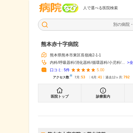
病院なび
人で選べる医院検索
熊本赤十字病院
熊本県熊本市東区長嶺南2-1-1
内科
呼吸器科
消化器科
循環器科
小児科
...
口コミ:
5
件
5.00
※
53
41
792
アクセス数
7月
:
6月
:
過去12ヶ月:
医院トップ
診療案内