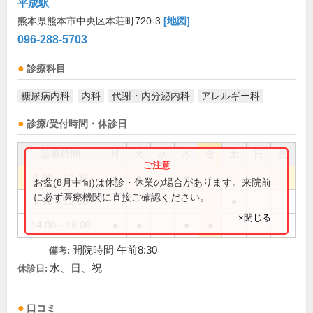
平成駅
熊本県熊本市中央区本荘町720-3
[地図]
096-288-5703
診療科目
糖尿病内科
内科
代謝・内分泌内科
アレルギー科
診療/受付時間・休診日
診療時間
月
火
水
木
金
土
日
祝
9:00～12:30
●
●
●
●
お盆(8月中旬)は休診・休業の場合があります。来院前
に必ず医療機関に直接ご確認ください。
9:00～13:00
●
×閉じる
14:00～18:00
●
●
●
●
開院時間 午前8:30
備考:
水、日、祝
休診日:
口コミ