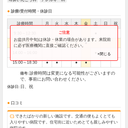
診療/受付時間・休診日
診療時間
月
火
水
木
金
土
日
祝
9:30～12:30
●
お盆(8月中旬)は休診・休業の場合があります。来院前
9:30～13:00
●
●
●
●
●
に必ず医療機関に直接ご確認ください。
14:00～16:00
●
×閉じる
15:00～18:30
●
●
●
●
診療時間は変更になる可能性がございますの
備考:
で、事前にお問い合わせください。
日、祝
休診日:
口コミ
できたばかりの新しい施設です。交通の便もよくとても
入りやすい病院です。住宅街に近いためとても親しみやすい