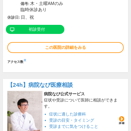
木・土曜AMのみ
備考:
臨時休診あり
日、祝
休診日:
初診受付
この医院の詳細をみる
※
アクセス数
【24h】
病院なび医療相談
病院なび公式サービス
症状や受診について医師に相談ができま
す。
症状に適した診療科
受診の目安・タイミング
受診までに気をつけること