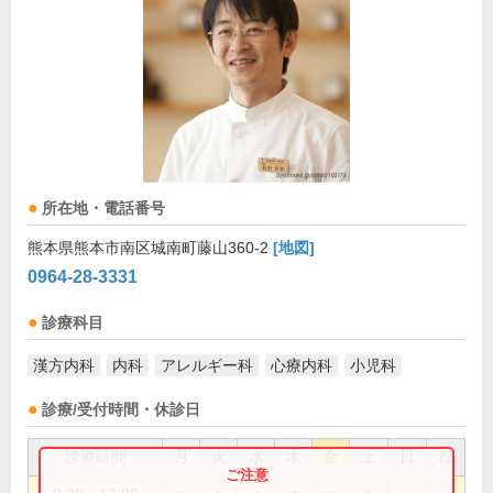
所在地・電話番号
熊本県熊本市南区城南町藤山360-2
[地図]
0964-28-3331
診療科目
漢方内科
内科
アレルギー科
心療内科
小児科
診療/受付時間・休診日
診療時間
月
火
水
木
金
土
日
祝