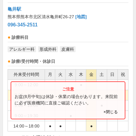
亀井駅
熊本県熊本市北区清水亀井町26-27
[地図]
096-345-2511
診療科目
アレルギー科
形成外科
皮膚科
診療/受付時間・休診日
外来受付時間
月
火
水
木
金
土
日
祝
9:00～12:00
●
9:00～12:30
●
●
●
お盆(8月中旬)は休診・休業の場合があります。来院前
に必ず医療機関に直接ご確認ください。
9:00～15:00
●
×閉じる
9:00～19:30
●
14:00～18:00
●
●
●