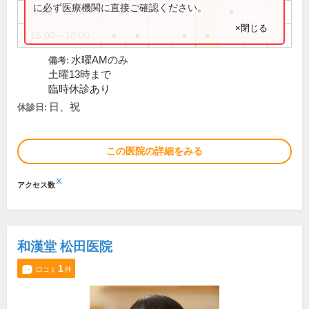
に必ず医療機関に直接ご確認ください。
9:00～13:00
●
×閉じる
15:00～18:00
●
●
●
●
水曜AMのみ
備考:
土曜13時まで
臨時休診あり
日、祝
休診日:
この医院の詳細をみる
※
アクセス数
和漢堂 松田医院
1
口コミ
件