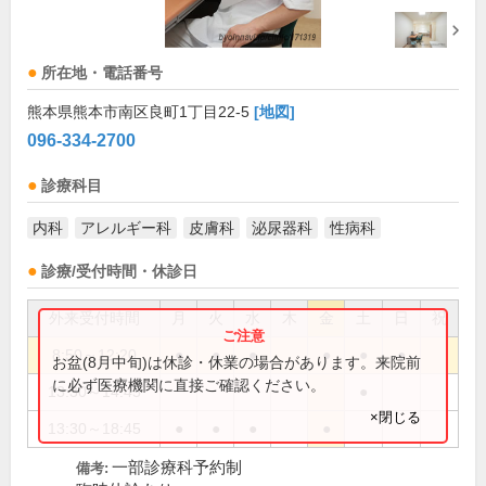
所在地・電話番号
熊本県熊本市南区良町1丁目22-5
[地図]
096-334-2700
診療科目
内科
アレルギー科
皮膚科
泌尿器科
性病科
診療/受付時間・休診日
外来受付時間
月
火
水
木
金
土
日
祝
8:50～12:20
●
●
●
●
●
●
お盆(8月中旬)は休診・休業の場合があります。来院前
に必ず医療機関に直接ご確認ください。
13:30～14:45
●
×閉じる
13:30～18:45
●
●
●
●
一部診療科予約制
備考: