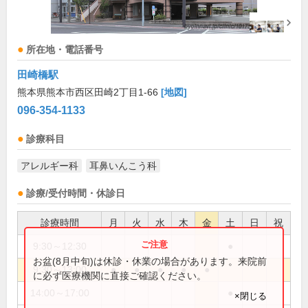
所在地・電話番号
田崎橋駅
熊本県熊本市西区田崎2丁目1-66
[地図]
096-354-1133
診療科目
アレルギー科
耳鼻いんこう科
診療/受付時間・休診日
診療時間
月
火
水
木
金
土
日
祝
9:30～12:30
●
お盆(8月中旬)は休診・休業の場合があります。来院前
9:30～13:00
●
●
●
●
●
に必ず医療機関に直接ご確認ください。
14:00～17:00
●
×閉じる