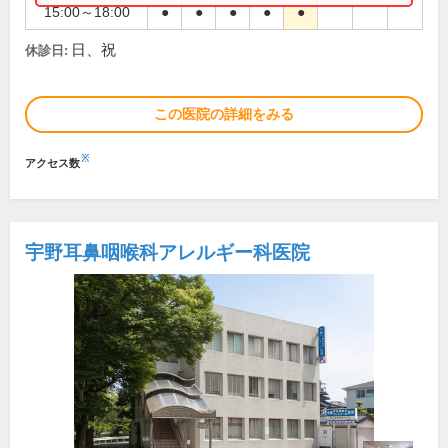
15:00～18:00
●
●
●
●
●
日、祝
休診日:
この医院の詳細をみる
※
アクセス数
宇野耳鼻咽喉科アレルギー科医院