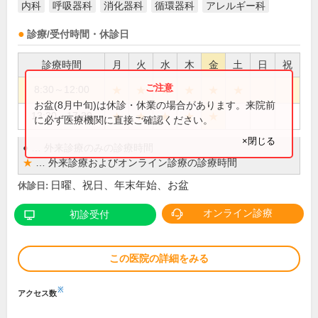
内科
呼吸器科
消化器科
循環器科
アレルギー科
診療/受付時間・休診日
診療時間
月
火
水
木
金
土
日
祝
★
★
★
★
★
★
8:30～12:00
お盆(8月中旬)は休診・休業の場合があります。来院前
★
★
★
★
★
13:30～17:30
に必ず医療機関に直接ご確認ください。
×閉じる
●
…
外来診療のみの診療時間
★
…
外来診療およびオンライン診療の診療時間
日曜、祝日、年末年始、お盆
休診日:
オンライン診療
初診受付
この医院の詳細をみる
※
アクセス数