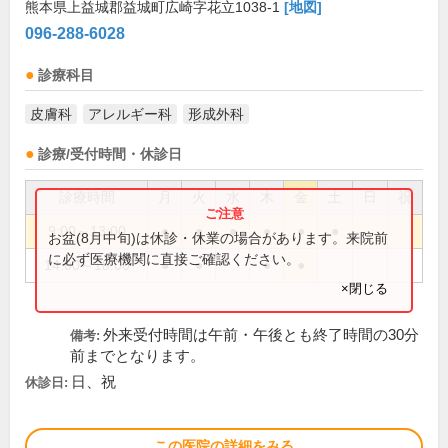
熊本県上益城郡益城町広崎字花立1038-1
[地図]
096-288-6028
診療科目
皮膚科
アレルギー科
形成外科
診療/受付時間・休診日
診療時間
月
火
水
木
金
土
日
祝
9:00～13:00
●
●
●
●
●
●
お盆(8月中旬)は休診・休業の場合があります。来院前
に必ず医療機関に直接ご確認ください。
14:00～18:00
●
●
●
●
×閉じる
外来受付時間は午前・午後とも終了時間の30分
備考:
前までとなります。
日、祝
休診日:
この医院の詳細をみる