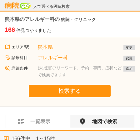
病院なび
人で選べる医院検索
熊本県のアレルギー科の
病院・クリニック
166
件見つかりました
熊本県
エリア/駅
変更
アレルギー科
診療科目
変更
(未指定)フリーワード、予約、専門、症状など
詳細条件
追加
で検索できます
検索する
一覧表示
地図で検索
166
件中、
1～15件