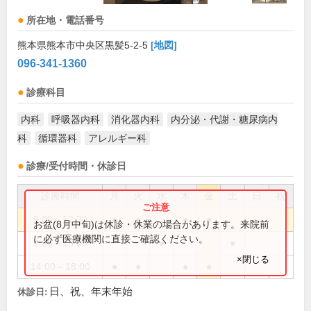
所在地・電話番号
熊本県熊本市中央区黒髪5-2-5
[地図]
096-341-1360
診療科目
内科
呼吸器内科
消化器内科
内分泌・代謝・糖尿病内
科
循環器科
アレルギー科
診療/受付時間・休診日
診療時間
月
火
水
木
金
土
日
祝
9:00～12:30
●
●
●
●
お盆(8月中旬)は休診・休業の場合があります。来院前
に必ず医療機関に直接ご確認ください。
9:00～13:00
●
●
×閉じる
14:00～18:00
●
●
●
●
日、祝、年末年始
休診日: