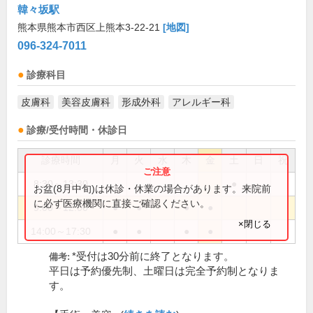
韓々坂駅
熊本県熊本市西区上熊本3-22-21
[地図]
096-324-7011
診療科目
皮膚科
美容皮膚科
形成外科
アレルギー科
診療/受付時間・休診日
診療時間
月
火
水
木
金
土
日
祝
8:30～13:30
●
お盆(8月中旬)は休診・休業の場合があります。来院前
に必ず医療機関に直接ご確認ください。
9:00～12:00
●
●
●
●
×閉じる
14:00～17:30
●
●
●
●
*受付は30分前に終了となります。
備考:
平日は予約優先制、土曜日は完全予約制となりま
す。