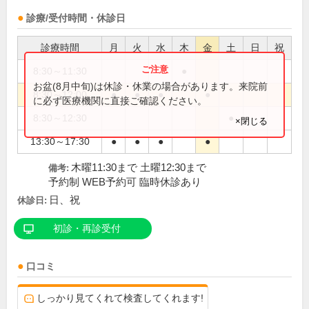
診療/受付時間・休診日
診療時間
月
火
水
木
金
土
日
祝
8:30～11:30
●
お盆(8月中旬)は休診・休業の場合があります。来院前
8:30～12:00
●
●
●
●
に必ず医療機関に直接ご確認ください。
8:30～12:30
●
×閉じる
13:30～17:30
●
●
●
●
木曜11:30まで 土曜12:30まで
備考:
予約制 WEB予約可 臨時休診あり
日、祝
休診日:
初診・再診受付
口コミ
しっかり見てくれて検査してくれます!