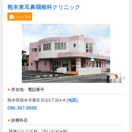
熊本東耳鼻咽喉科クリニック
1
口コミ
件
所在地・電話番号
熊本県熊本市東区月出5丁目4-8
[地図]
096-367-8688
診療科目
耳鼻いんこう科
アレルギー科