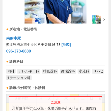
所在地・電話番号
南熊本駅
熊本県熊本市中央区八王寺町16-73
[地図]
096-378-6880
診療科目
内科
アレルギー科
呼吸器科
循環器科
小児科
リハビ
リテーション科
診療/受付時間・休診日
診療時間
月
火
水
木
金
土
日
祝
9:00～12:00
●
●
●
●
●
お盆(8月中旬)は休診・休業の場合があります。来院前