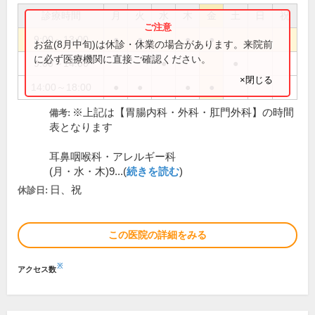
診療時間
月
火
水
木
金
土
日
祝
9:00～13:00
●
●
●
●
お盆(8月中旬)は休診・休業の場合があります。来院前
に必ず医療機関に直接ご確認ください。
9:00～14:00
●
●
×閉じる
14:00～18:00
●
●
●
●
※上記は【胃腸内科・外科・肛門外科】の時間
備考:
表となります
耳鼻咽喉科・アレルギー科
(月・水・木)9...(
続きを読む
)
日、祝
休診日:
この医院の詳細をみる
※
アクセス数