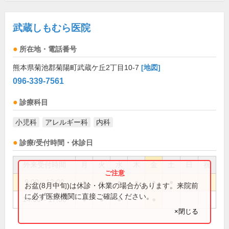
武蔵しもむら医院
所在地・電話番号
熊本県菊池郡菊陽町武蔵ケ丘2丁目10-7
[地図]
096-339-7561
診療科目
小児科
アレルギー科
内科
診療/受付時間・休診日
外来受付時間
月
火
水
木
金
土
日
祝
9:00～12:00
●
●
●
●
●
●
お盆(8月中旬)は休診・休業の場合があります。来院前
に必ず医療機関に直接ご確認ください。
14:00～17:30
●
●
●
●
×閉じる