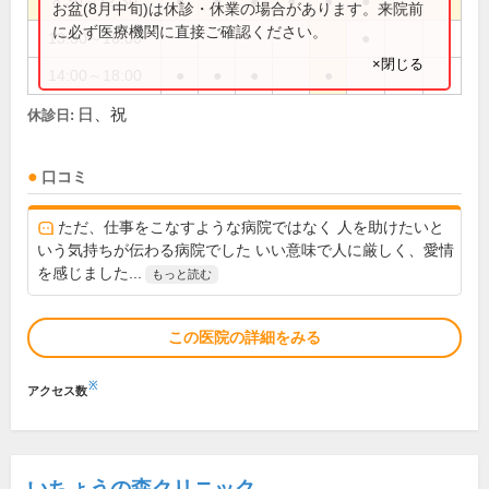
8:30～12:30
●
●
●
●
●
●
お盆(8月中旬)は休診・休業の場合があります。来院前
に必ず医療機関に直接ご確認ください。
13:30～16:00
●
×閉じる
14:00～18:00
●
●
●
●
日、祝
休診日:
口コミ
ただ、仕事をこなすような病院ではなく 人を助けたいと
いう気持ちが伝わる病院でした いい意味で人に厳しく、愛情
を感じました...
もっと読む
この医院の詳細をみる
※
アクセス数
いちょうの森クリニック