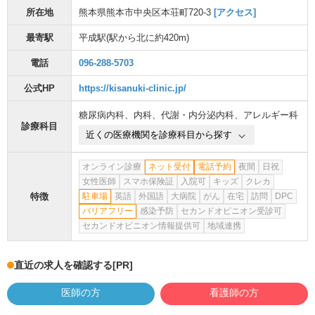
所在地
熊本県熊本市中央区本荘町720-3
[アクセス]
最寄駅
平成駅
(駅から
北に約420m
)
電話
096-288-5703
公式HP
https://kisanuki-clinic.jp/
糖尿病内科
、
内科
、
代謝・内分泌内科
、
アレルギー科
診療科目
近くの医療機関を診療科目から探す
オンライン診療
ネット受付
電話予約
夜間
日祝
女性医師
スマホ保険証
入院可
キッズ
クレカ
特徴
駐車場
英語
外国語
大病院
がん
在宅
訪問
DPC
バリアフリー
感染予防
セカンドオピニオン受診可
セカンドオピニオン情報提供可
地域連携
直近の求人を確認する
[PR]
医師の方
看護師の方