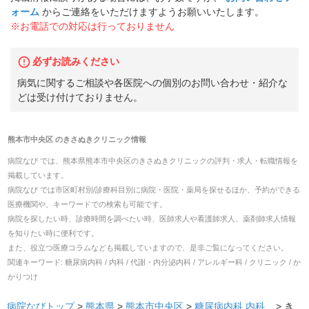
ォーム
からご連絡をいただけますようお願いいたします。
※お電話での対応は行っておりません
必ずお読みください
病気に関するご相談や各医院への個別のお問い合わせ・紹介な
どは受け付けておりません。
熊本市中央区
の
きさぬきクリニック
情報
病院なび では、
熊本県
熊本市中央区
の
きさぬきクリニック
の
評判・求人・転職
情報を
掲載しています。
病院なび では市区町村別/診療科目別に病院・医院・薬局を探せるほか、予約ができる
医療機関や、キーワードでの検索も可能です。
病院を探したい時、診療時間を調べたい時、医師求人や看護師求人、薬剤師求人情報
を知りたい時に便利です。
また、役立つ医療コラムなども掲載していますので、是非ご覧になってください。
関連キーワード:
糖尿病内科 / 内科 / 代謝・内分泌内科 / アレルギー科 / クリニック / か
かりつけ
病院なびトップ
>
熊本県
>
熊本市中央区
>
糖尿病内科
内科
... >
き