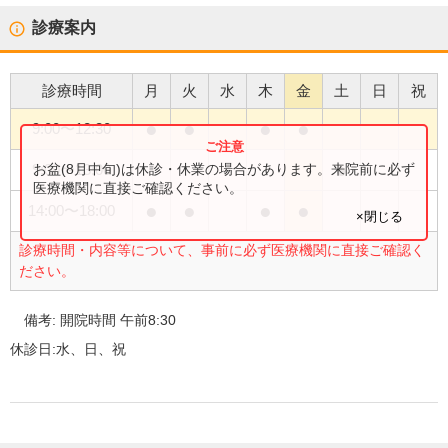
診療案内
診療時間
月
火
水
木
金
土
日
祝
●
●
●
●
9:00
〜
12:30
●
お盆(8月中旬)は休診・休業の場合があります。来院前に必ず
9:00
〜
13:00
医療機関に直接ご確認ください。
●
●
●
●
14:00
〜
18:00
×閉じる
診療時間・内容等について、事前に必ず医療機関に直接ご確認く
ださい。
備考:
開院時間 午前8:30
休診日:
水、日、祝