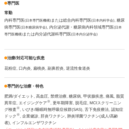
専門医
常勤
内科専門医
または総合内科専門医
糖尿
(日本専門医機構)
(日本内科学会)
病専門医
内分泌代謝・糖尿病内科領域専門医
(日本糖尿病学会)
(日本
または内分泌代謝科専門医
専門医機構)
(日本内分泌学会)
治療/対応可能な疾患
花粉症
口内炎
扁桃炎
副鼻腔炎
逆流性食道炎
専門的な治療・特色
肥満/ダイエット
高血圧
禁煙治療
糖尿病
甲状腺疾患
痛風
脂質
※
異常症
エイジングケア
更年期障害
脱毛症
MCIスクリーニン
※
グ検査
いびき/睡眠時無呼吸症候群(SAS)
舌下免疫療法
認知症
※
ドック
企業健診
肝炎ワクチン
肺炎球菌ワクチン(成人/高齢
者)
インフルエンザワクチン