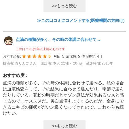
>>もっと読む
≫この口コミにコメントする(医療機関の方向け)
点滴の種類が多く、その時の体調に合わせて...
この口コミは1年以上前のものです
5
おすすめ度:
[
対応:
5
清潔感:
5
待ち時間:
4
]
投稿者: 青りんご さん
受診者: 本人 (女性・ 20代)
受診時期: 2016年
おすすめ度 :
点滴の種類が多く、その時の体調に合わせて選べる。私の場合
は血液検査をして、その結果に合わせて選んだり、季節で選ん
だりしている。花粉の時期だとオゾン療法が効果あるなぁと感
じるので、オススメだ。美白点滴もよくするのだが、全身にで
きるニキビの症状がだいぶ良くなってきたので、これからも続
けたい。
>>もっと読む