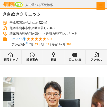
病院なび
人で選べる医院検索
きさぬきクリニック
平成駅
(駅から
北に約420m
)
熊本県熊本市中央区本荘町720-3
糖尿病内科
内科
代謝・内分泌内科
アレルギー科
口コミ:
3
件
5.00
※
43
47
998
アクセス数
7月
:
6月
:
過去12ヶ月:
医院トップ
診療案内
医師
口コミ(
3
)
アクセス