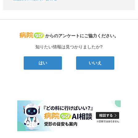
病院なび
からのアンケートにご協力ください。
知りたい情報は見つかりましたか?
はい
いいえ