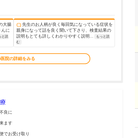
の大腸
先生のお人柄が良く毎回気になっている症状を
さんに
親身になって話を良く聞いて下さり、検査結果の
説明もとても詳しくわかりやすく説明...
っと読
もっと読
む
の医院の詳細をみる
療
不良に
来ます
便でお受け取り