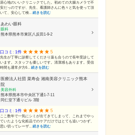
居心地のいいクリニックでした。初めての大腸カメラで不
安だっのですが、先生、看護師さんに色々と気を使って頂
いて、安心して検...
続きを読む
あわい眼科
眼科
熊本県熊本市東区八反田1-9-2
5
口コミ: 1件
先生が丁寧に診察してくださり薬も合うので長年受診して
います。スタッフも優しいです。清潔感もあります。受信
時間も通常夕方6...
続きを読む
医療法人社団 菜寿会
湘南美容クリニック熊本
院
美容外科
熊本県熊本市中央区下通1-7-11
同仁堂下通りビル 3階
5
口コミ: 1件
ここ数年で一気にシミが出てきてしまって、これまでやっ
ていたような化粧品でのケアだけではとても追いつかず、
思い切ってレーザ...
続きを読む