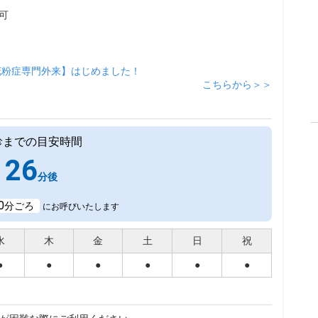
可
花粉症専門外来】はじめました！
こちらから＞＞
診までの目安時間
26
分後
0
分ごろ
にお呼びいたします
水
木
金
土
日
祝
●
●
●
●
●
●