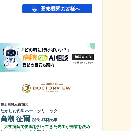
医療機関の皆様へ
医師(ドクター)の
熊本県熊本市南区
東京都中野区
たかしお内科ハートクリニック
中野富士見
高潮 征爾
冨岡 亮太
院長
取材記事
大学病院で要職を担ってきた先生が開業を決め
特に先生が力を