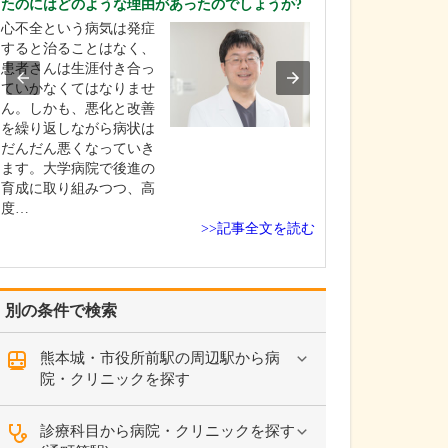
たのにはどのような理由があったのでしょうか?
ください。
心不全という病気は発症
これまで耳を専
すると治ることはなく、
を積んできたこ
患者さんは生涯付き合っ
り、難聴や突発
ていかなくてはなりませ
中耳炎をはじめ
ん。しかも、悪化と改善
やめまいなどの
を繰り返しながら病状は
療には特に力を
だんだん悪くなっていき
ます。難聴は原
ます。大学病院で後進の
て治療法が異な
育成に取り組みつつ、高
まずは詳しい検
度…
こに…
>>記事全文を読む
別の条件で検索
熊本城・市役所前駅の周辺駅から病
院・クリニックを探す
診療科目から病院・クリニックを探す