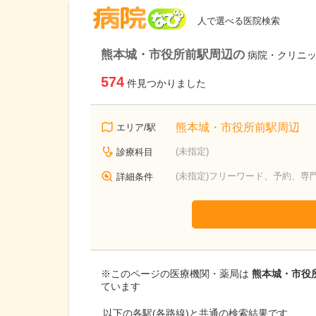
病院なび
人で選べる医院検索
熊本城・市役所前駅周辺の
病院・クリニ
574
件見つかりました
熊本城・市役所前駅周辺
エリア/駅
(未指定)
診療科目
(未指定)フリーワード、予約、専
詳細条件
※このページの医療機関・薬局は
熊本城・市役所
ています
以下の各駅(各路線)と共通の検索結果です