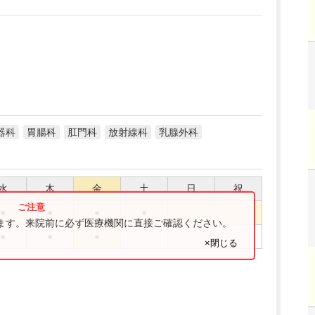
器科
胃腸科
肛門科
放射線科
乳腺外科
水
木
金
土
日
祝
●
●
●
●
ります。来院前に必ず医療機関に直接ご確認ください。
●
●
●
×閉じる