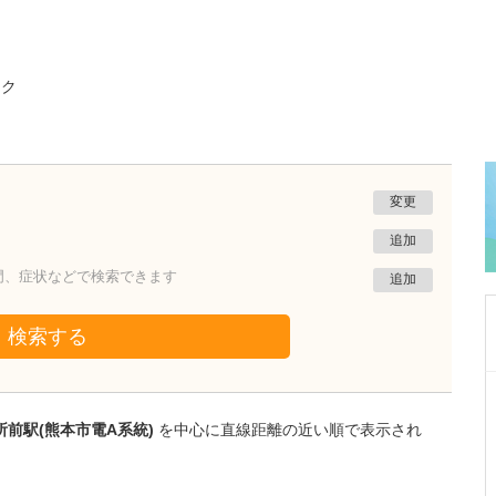
ック
変更
追加
門、症状などで検索できます
追加
検索する
東京都世田谷区
いなみ小児科
前駅(熊本市電A系統)
を中心に直線距離の近い順で表示され
稲見 誠
理事長
市橋 いずみ
院長
取材記事