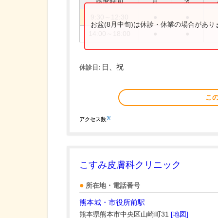
診療時間
月
火
9:30～12:30
●
●
お盆(8月中旬)は休診・休業の場合があ
14:00～18:00
●
●
日、祝
休診日:
こ
※
アクセス数
こすみ皮膚科クリニック
所在地・電話番号
熊本城・市役所前駅
熊本県熊本市中央区山崎町31
[地図]