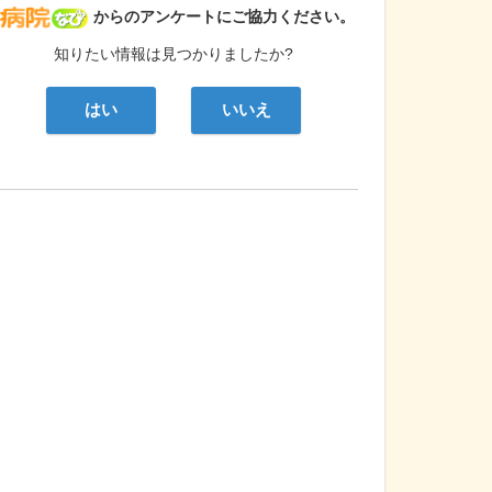
病院なび
からのアンケートにご協力ください。
知りたい情報は見つかりましたか?
はい
いいえ