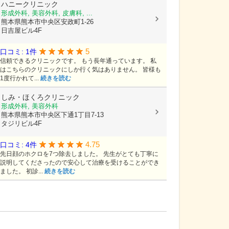
ハニークリニック
形成外科, 美容外科, 皮膚科, ...
熊本県熊本市中央区安政町1-26
日吉屋ビル4F
5
口コミ: 1件
信頼できるクリニックです。 もう長年通っています。 私
はこちらのクリニックにしか行く気はありません。 皆様も
1度行かれて...
続きを読む
しみ・ほくろクリニック
形成外科, 美容外科
熊本県熊本市中央区下通1丁目7-13
タジリビル4F
4.75
口コミ: 4件
先日顔のホクロを7つ除去しました。 先生がとても丁寧に
説明してくださったので安心して治療を受けることができ
ました。 初診...
続きを読む