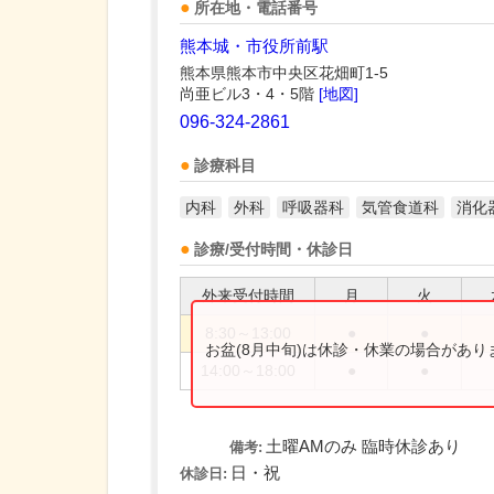
所在地・電話番号
熊本城・市役所前駅
熊本県熊本市中央区花畑町1-5
尚亜ビル3・4・5階
[地図]
096-324-2861
診療科目
内科
外科
呼吸器科
気管食道科
消化
診療/受付時間・休診日
外来受付時間
月
火
8:30～13:00
●
●
お盆(8月中旬)は休診・休業の場合があ
14:00～18:00
●
●
土曜AMのみ 臨時休診あり
備考:
日・祝
休診日: