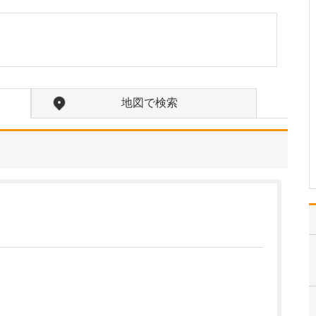
こちらでは、さまざまな専門外来を設けていま
すね。
はい。感染症や健診など
一般的な小児診療とは別
に、「発達障害・神経疾
患」、「アレルギー疾
患」、「おねしょ」につ
地図で検索
いて専門外来を設置、そ
れぞれ専門の医師が診療
を行っています。 また、
先ほど理事長がお話しし
た…
>>記事全文を読む