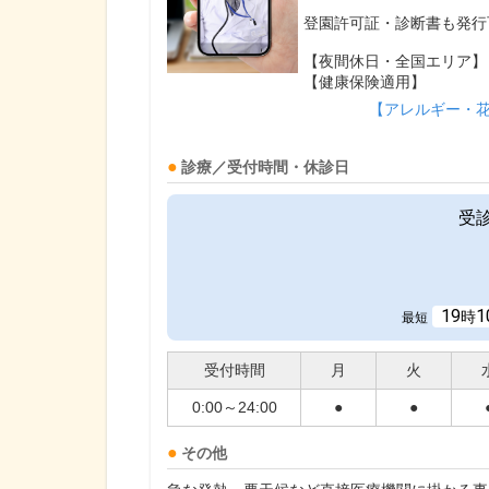
登園許可証・診断書も発行
【夜間休日・全国エリア】
【健康保険適用】
【アレルギー・
診療／受付時間・休診日
受
19
1
時
最短
受付時間
月
火
0:00～24:00
●
●
その他