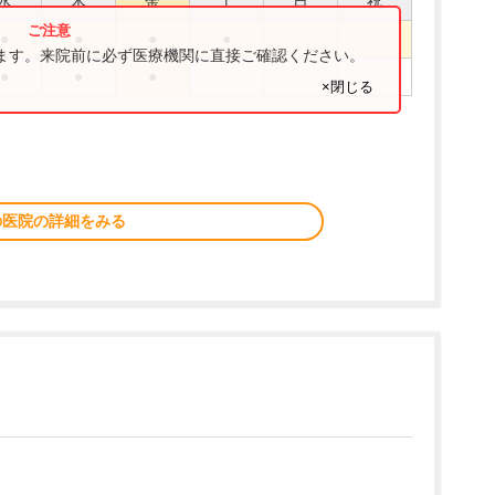
水
木
金
土
日
祝
●
●
●
●
ります。来院前に必ず医療機関に直接ご確認ください。
●
●
●
×閉じる
の医院の詳細をみる