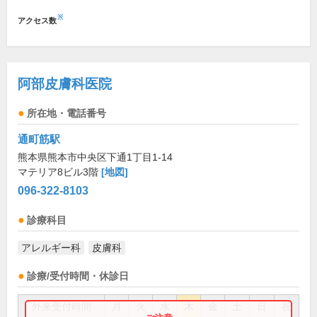
※
アクセス数
阿部皮膚科医院
所在地・電話番号
通町筋駅
熊本県熊本市中央区下通1丁目1-14
マテリア8ビル3階
[地図]
096-322-8103
診療科目
アレルギー科
皮膚科
診療/受付時間・休診日
外来受付時間
月
火
水
木
金
土
日
祝