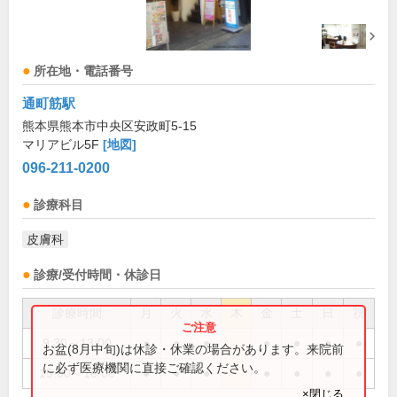
所在地・電話番号
通町筋駅
熊本県熊本市中央区安政町5-15
マリアビル5F
[地図]
096-211-0200
診療科目
皮膚科
診療/受付時間・休診日
診療時間
月
火
水
木
金
土
日
祝
9:30～13:00
●
●
●
●
●
●
●
お盆(8月中旬)は休診・休業の場合があります。来院前
に必ず医療機関に直接ご確認ください。
15:00～18:00
●
●
●
●
●
●
●
×閉じる