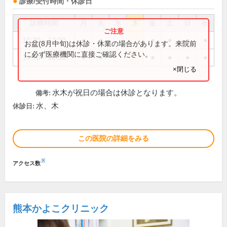
診療/受付時間・休診日
診療時間
月
火
水
木
金
土
日
祝
10:30～12:30
●
●
●
●
●
●
お盆(8月中旬)は休診・休業の場合があります。来院前
に必ず医療機関に直接ご確認ください。
14:00～18:30
●
●
●
●
●
●
×閉じる
水木が祝日の場合は休診となります。
備考:
水、木
休診日:
この医院の詳細をみる
※
アクセス数
熊本かよこクリニック