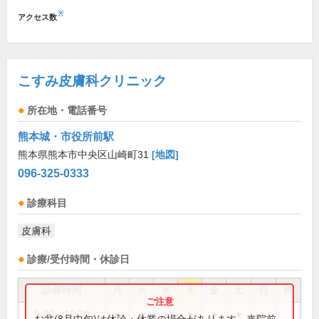
※
アクセス数
こすみ皮膚科クリニック
所在地・電話番号
熊本城・市役所前駅
熊本県熊本市中央区山崎町31
[地図]
096-325-0333
診療科目
皮膚科
診療/受付時間・休診日
診療時間
月
火
水
木
金
土
日
祝
9:00～12:30
●
●
●
●
●
●
お盆(8月中旬)は休診・休業の場合があります。来院前