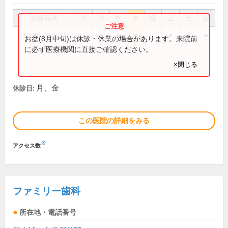
診療時間
月
火
水
木
金
土
日
祝
10:00～19:00
●
●
●
●
●
●
お盆(8月中旬)は休診・休業の場合があります。来院前
に必ず医療機関に直接ご確認ください。
×閉じる
月、金
休診日:
この医院の詳細をみる
※
アクセス数
ファミリー歯科
所在地・電話番号