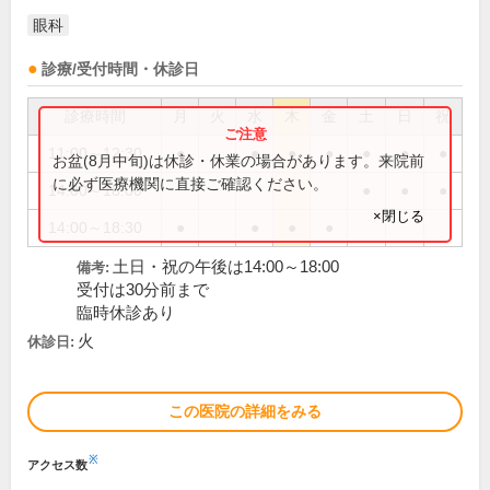
眼科
診療/受付時間・休診日
診療時間
月
火
水
木
金
土
日
祝
11:00～12:30
●
●
●
●
●
●
●
お盆(8月中旬)は休診・休業の場合があります。来院前
に必ず医療機関に直接ご確認ください。
14:00～18:00
●
●
●
×閉じる
14:00～18:30
●
●
●
●
土日・祝の午後は14:00～18:00
備考:
受付は30分前まで
臨時休診あり
火
休診日:
この医院の詳細をみる
※
アクセス数