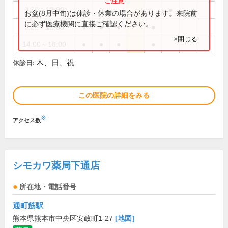
9:30～12:00
●
お盆(8月中旬)は休診・休業の場合があります。来院前
に必ず医療機関に直接ご確認ください。
9:30～13:00
●
●
●
●
×閉じる
14:00～18:00
●
●
●
●
木、日、祝
休診日:
この医院の詳細をみる
※
アクセス数
シモカワ薬局下通店
所在地・電話番号
通町筋駅
熊本県熊本市中央区安政町1-27
[地図]