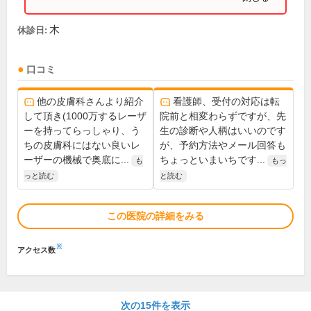
木
休診日:
口コミ
他の皮膚科さんより紹介
看護師、受付の対応は転
して頂き(1000万するレーザ
院前と相変わらずですが、先
ーを持ってらっしゃり、う
生の診断や人柄はいいのです
ちの皮膚科にはない良いレ
が、予約方法やメール回答も
ーザーの機械で奥底に...
ちょっといまいちです...
も
もっ
っと読む
と読む
この医院の詳細をみる
※
アクセス数
次の15件を表示