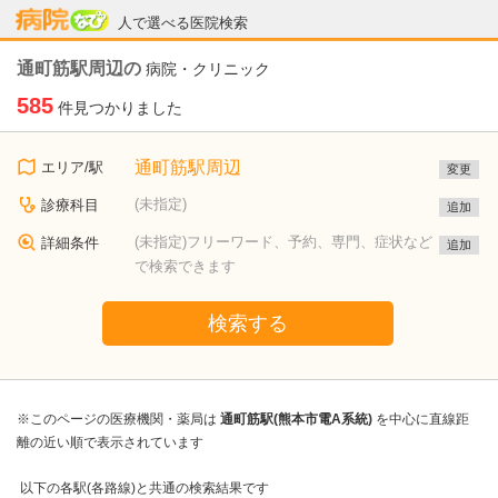
病院なび
人で選べる医院検索
通町筋駅周辺の
病院・クリニック
585
件見つかりました
通町筋駅周辺
エリア/駅
変更
(未指定)
診療科目
追加
(未指定)フリーワード、予約、専門、症状など
詳細条件
追加
で検索できます
検索する
※このページの医療機関・薬局は
通町筋駅(熊本市電A系統)
を中心に直線距
離の近い順で表示されています
以下の各駅(各路線)と共通の検索結果です