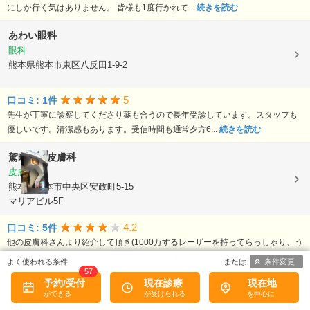
にしか行く気はありません。 皆様も1度行かれて...
続きを読む
あわい眼科
眼科
熊本県熊本市東区八反田1-9-2
5
口コミ: 1件
先生が丁寧に診察してくださり薬も合うので長年受診しています。スタッフも
優しいです。清潔感もあります。受信時間も通常夕方6...
続きを読む
駕町太田皮膚科
皮膚科
熊本県熊本市中央区安政町5-15
マリアビル5F
4.2
口コミ: 5件
他の皮膚科さんより紹介して頂き(1000万するレーザーを持ってらっしゃり、う
ちの皮膚科にはない良いレーザーの機械で奥底に...
続きを読む
条件変更
57
予約/受付
現在診療
現在地
医療法人FSLC
フォーシーズンズレディースクリニック
婦人科