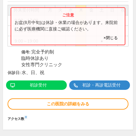
外来受付時間
月
火
水
木
金
土
日
祝
9:00～17:00
●
お盆(8月中旬)は休診・休業の場合があります。来院前
に必ず医療機関に直接ご確認ください。
9:00～18:00
●
●
●
×閉じる
9:00～19:00
●
完全予約制
備考:
臨時休診あり
女性専門クリニック
水、日、祝
休診日:
初診受付
初診・再診電話受付
この医院の詳細をみる
※
アクセス数