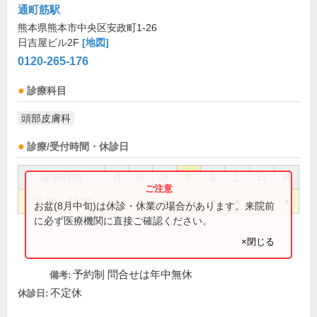
通町筋駅
熊本県熊本市中央区安政町1-26
日吉屋ビル2F
[地図]
0120-265-176
診療科目
頭部皮膚科
診療/受付時間・休診日
診療時間
月
火
水
木
金
土
日
祝
10:00～22:00
●
●
●
●
●
●
●
●
お盆(8月中旬)は休診・休業の場合があります。来院前
に必ず医療機関に直接ご確認ください。
×閉じる
予約制 問合せは年中無休
備考:
不定休
休診日: