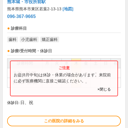
熊本城・市役所前駅
熊本県熊本市東区若葉2-13-13
[地図]
096-367-9665
診療科目
歯科
小児歯科
矯正歯科
診療/受付時間・休診日
診療時間
月
火
水
木
金
土
日
祝
9:30～12:30
●
●
●
●
●
●
お盆(8月中旬)は休診・休業の場合があります。来院前
に必ず医療機関に直接ご確認ください。
14:00～18:00
●
●
●
●
●
×閉じる
日、祝
休診日:
この医院の詳細をみる