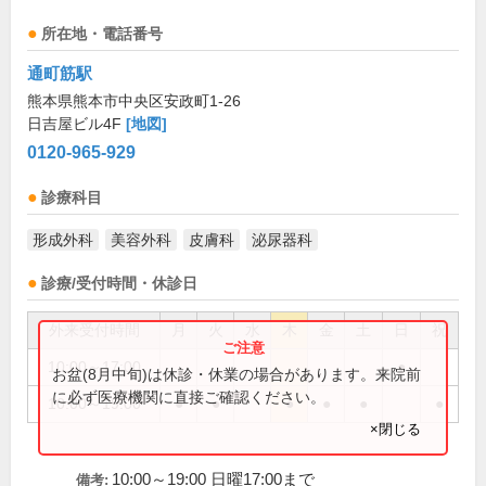
所在地・電話番号
通町筋駅
熊本県熊本市中央区安政町1-26
日吉屋ビル4F
[地図]
0120-965-929
診療科目
形成外科
美容外科
皮膚科
泌尿器科
診療/受付時間・休診日
外来受付時間
月
火
水
木
金
土
日
祝
10:00～17:00
●
お盆(8月中旬)は休診・休業の場合があります。来院前
に必ず医療機関に直接ご確認ください。
10:00～19:00
●
●
●
●
●
●
×閉じる
10:00～19:00 日曜17:00まで
備考: