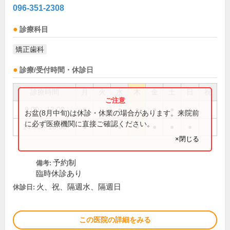
096-351-2308
診療科目
矯正歯科
診療/受付時間・休診日
診療時間
月
火
水
木
金
土
日
祝
9:00～12:00
●
●
●
●
●
●
お盆(8月中旬)は休診・休業の場合があります。来院前
に必ず医療機関に直接ご確認ください。
14:00～18:00
●
●
●
●
●
●
×閉じる
予約制
備考:
臨時休診あり
火、祝、隔週水、隔週日
休診日:
この医院の詳細をみる