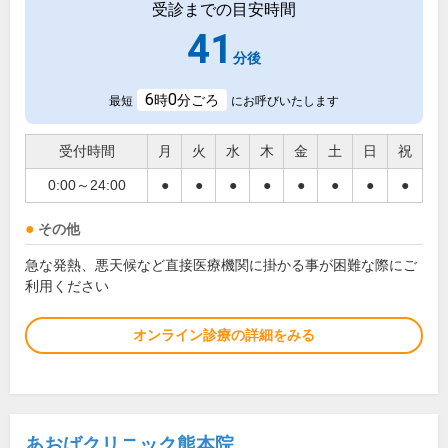
受診までの目安時間
41
分後
6
0
時
分ごろ
最短
にお呼びいたします
受付時間
月
火
水
木
金
土
日
祝
0:00～24:00
●
●
●
●
●
●
●
●
その他
急な発熱、悪天候など直接医療機関に掛かる事が困難な際にご
利用ください
オンライン診療の詳細をみる
あおばクリニック熊本院