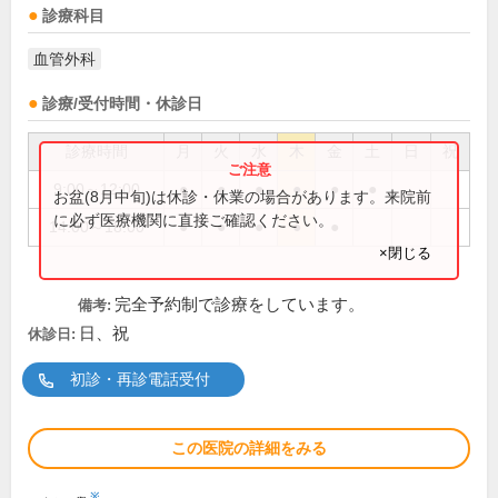
診療科目
血管外科
診療/受付時間・休診日
診療時間
月
火
水
木
金
土
日
祝
9:00～12:00
●
●
●
●
●
●
お盆(8月中旬)は休診・休業の場合があります。来院前
に必ず医療機関に直接ご確認ください。
14:00～18:00
●
●
●
●
●
×閉じる
完全予約制で診療をしています。
備考:
日、祝
休診日:
初診・再診電話受付
この医院の詳細をみる
※