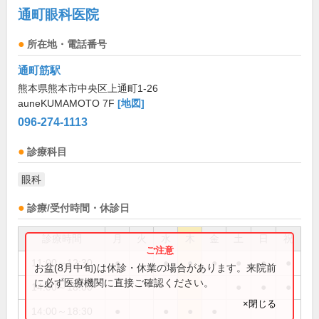
通町眼科医院
所在地・電話番号
通町筋駅
熊本県熊本市中央区上通町1-26
auneKUMAMOTO 7F
[地図]
096-274-1113
診療科目
眼科
診療/受付時間・休診日
診療時間
月
火
水
木
金
土
日
祝
11:00～12:30
●
●
●
●
●
●
●
お盆(8月中旬)は休診・休業の場合があります。来院前
に必ず医療機関に直接ご確認ください。
14:00～18:00
●
●
●
×閉じる
14:00～18:30
●
●
●
●