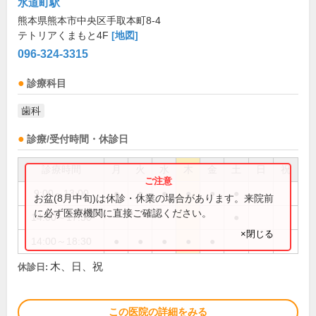
水道町駅
熊本県熊本市中央区手取本町8-4
テトリアくまもと4F
[地図]
096-324-3315
診療科目
歯科
診療/受付時間・休診日
診療時間
月
火
水
木
金
土
日
祝
9:00～13:00
●
●
●
●
●
●
お盆(8月中旬)は休診・休業の場合があります。来院前
に必ず医療機関に直接ご確認ください。
14:00～17:30
●
×閉じる
14:00～18:30
●
●
●
●
●
木、日、祝
休診日:
この医院の詳細をみる