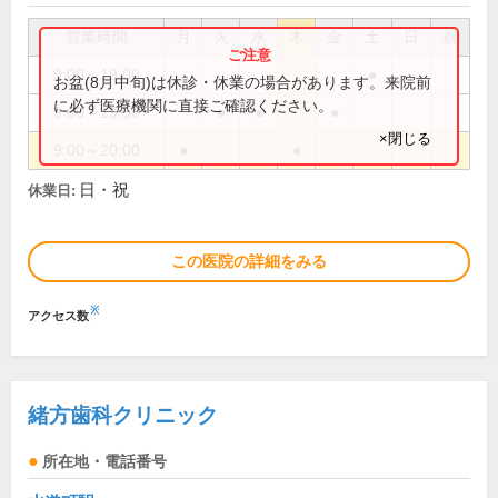
営業時間
月
火
水
木
金
土
日
祝
9:00～19:00
●
お盆(8月中旬)は休診・休業の場合があります。来院前
に必ず医療機関に直接ご確認ください。
9:00～19:30
●
●
●
×閉じる
9:00～20:00
●
●
日・祝
休業日:
この医院の詳細をみる
※
アクセス数
緒方歯科クリニック
所在地・電話番号