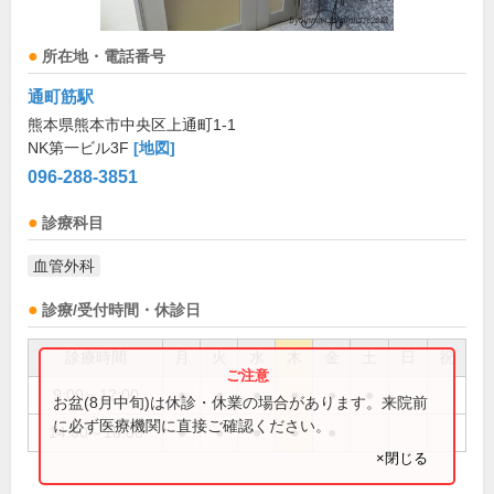
所在地・電話番号
通町筋駅
熊本県熊本市中央区上通町1-1
NK第一ビル3F
[地図]
096-288-3851
診療科目
血管外科
診療/受付時間・休診日
診療時間
月
火
水
木
金
土
日
祝
9:00～12:00
●
●
●
●
●
●
お盆(8月中旬)は休診・休業の場合があります。来院前
に必ず医療機関に直接ご確認ください。
14:00～18:00
●
●
●
●
●
×閉じる