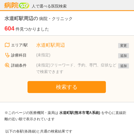
病院なび
人で選べる医院検索
水道町駅周辺の
病院・クリニック
604
件見つかりました
水道町駅周辺
エリア/駅
変更
(未指定)
診療科目
追加
(未指定)フリーワード、予約、専門、症状など
詳細条件
追加
で検索できます
検索する
※このページの医療機関・薬局は
水道町駅(熊本市電A系統)
を中心に直線距
離の近い順で表示されています
以下の各駅(各路線)と共通の検索結果です