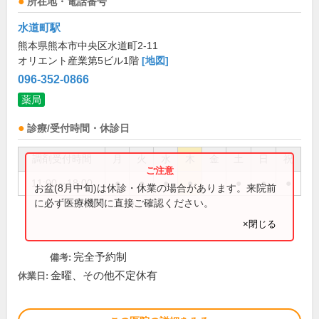
所在地・電話番号
水道町駅
熊本県熊本市中央区水道町2-11
オリエント産業第5ビル1階
[地図]
096-352-0866
薬局
診療/受付時間・休診日
調剤受付時間
月
火
水
木
金
土
日
祝
11:00～18:00
●
●
●
●
●
●
●
お盆(8月中旬)は休診・休業の場合があります。来院前
に必ず医療機関に直接ご確認ください。
×閉じる
完全予約制
備考:
金曜、その他不定休有
休業日: