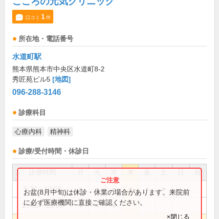
こころの元気クリニック
1
口コミ
件
所在地・電話番号
水道町駅
熊本県熊本市中央区水道町8-2
秀匠苑ビル5
[地図]
096-288-3146
診療科目
心療内科
精神科
診療/受付時間・休診日
診療時間
月
火
水
木
金
土
日
祝
9:30～13:00
●
●
●
●
●
●
お盆(8月中旬)は休診・休業の場合があります。来院前
に必ず医療機関に直接ご確認ください。
15:00～18:00
●
●
●
×閉じる