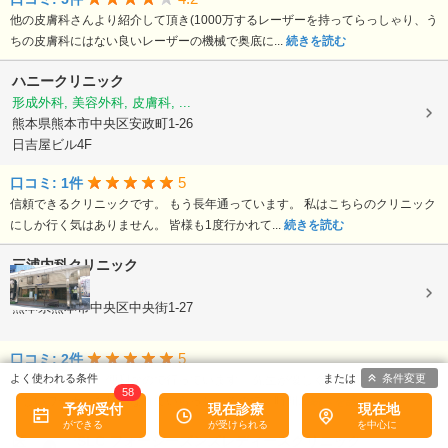
他の皮膚科さんより紹介して頂き(1000万するレーザーを持ってらっしゃり、う
ちの皮膚科にはない良いレーザーの機械で奥底に...
続きを読む
ハニークリニック
形成外科, 美容外科, 皮膚科, ...
熊本県熊本市中央区安政町1-26
日吉屋ビル4F
5
口コミ: 1件
信頼できるクリニックです。 もう長年通っています。 私はこちらのクリニック
にしか行く気はありません。 皆様も1度行かれて...
続きを読む
三浦内科クリニック
内科
熊本県熊本市中央区中央街1-27
5
口コミ: 2件
条件変更
仕事場から近く、便利なので行っています。 先生が優しく、仕事の合間に来る
58
忙しいワーカーを扱いなれていらっしゃるので、時間...
続きを読む
予約/受付
現在診療
現在地
医療法人FSLC
フォーシーズンズレディースクリニック