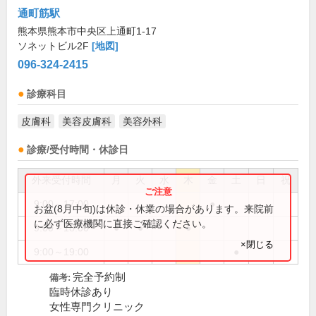
通町筋駅
熊本県熊本市中央区上通町1-17
ソネットビル2F
[地図]
096-324-2415
診療科目
皮膚科
美容皮膚科
美容外科
診療/受付時間・休診日
外来受付時間
月
火
水
木
金
土
日
祝
9:00～17:00
●
お盆(8月中旬)は休診・休業の場合があります。来院前
に必ず医療機関に直接ご確認ください。
9:00～18:00
●
●
●
×閉じる
9:00～19:00
●
完全予約制
備考:
臨時休診あり
女性専門クリニック