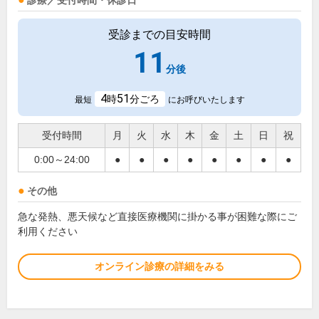
診療／受付時間・休診日
受診までの目安時間
11
分後
4
51
時
分ごろ
最短
にお呼びいたします
受付時間
月
火
水
木
金
土
日
祝
0:00～24:00
●
●
●
●
●
●
●
●
その他
急な発熱、悪天候など直接医療機関に掛かる事が困難な際にご
利用ください
オンライン診療の詳細をみる