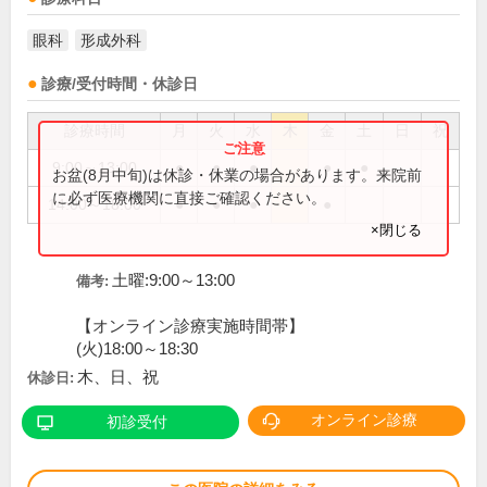
眼科
形成外科
診療/受付時間・休診日
診療時間
月
火
水
木
金
土
日
祝
9:00～13:00
●
●
●
●
●
お盆(8月中旬)は休診・休業の場合があります。来院前
に必ず医療機関に直接ご確認ください。
14:00～18:00
●
●
●
●
×閉じる
土曜:9:00～13:00
備考:
【オンライン診療実施時間帯】
(火)18:00～18:30
木、日、祝
休診日:
オンライン診療
初診受付