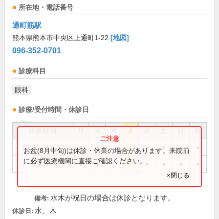
所在地・電話番号
通町筋駅
熊本県熊本市中央区上通町1-22
[地図]
096-352-0701
診療科目
眼科
診療/受付時間・休診日
診療時間
月
火
水
木
金
土
日
祝
10:30～12:30
●
●
●
●
●
●
お盆(8月中旬)は休診・休業の場合があります。来院前
に必ず医療機関に直接ご確認ください。
14:00～18:30
●
●
●
●
●
●
×閉じる
水木が祝日の場合は休診となります。
備考:
水、木
休診日: