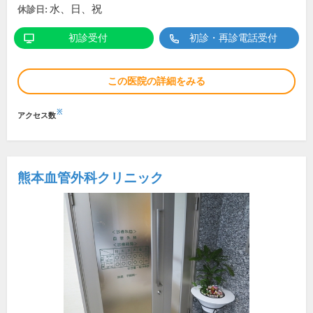
水、日、祝
休診日:
初診受付
初診・再診電話受付
この医院の詳細をみる
※
アクセス数
熊本血管外科クリニック