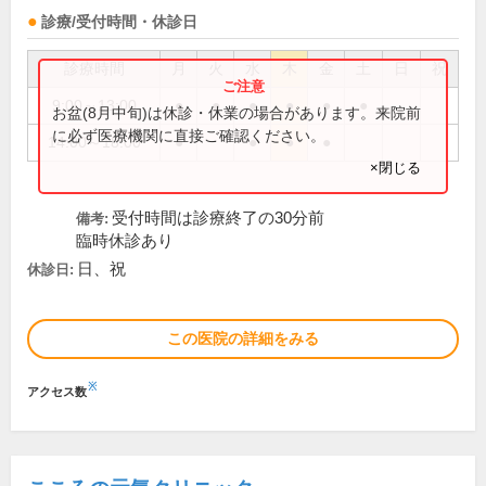
診療/受付時間・休診日
診療時間
月
火
水
木
金
土
日
祝
9:00～13:00
●
●
●
●
●
●
お盆(8月中旬)は休診・休業の場合があります。来院前
に必ず医療機関に直接ご確認ください。
14:00～18:00
●
●
●
●
×閉じる
受付時間は診療終了の30分前
備考:
臨時休診あり
日、祝
休診日:
この医院の詳細をみる
※
アクセス数