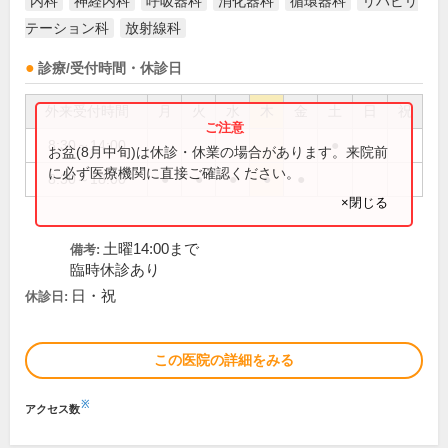
内科
神経内科
呼吸器科
消化器科
循環器科
リハビリ
テーション科
放射線科
診療/受付時間・休診日
外来受付時間
月
火
水
木
金
土
日
祝
8:30～14:00
●
お盆(8月中旬)は休診・休業の場合があります。来院前
に必ず医療機関に直接ご確認ください。
8:30～18:00
●
●
●
●
●
×閉じる
土曜14:00まで
備考:
臨時休診あり
日・祝
休診日:
この医院の詳細をみる
※
アクセス数