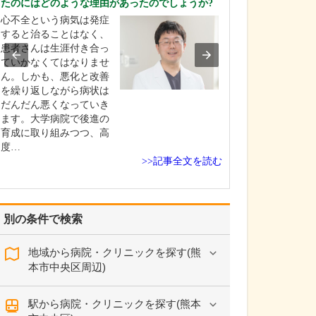
たのにはどのような理由があったのでしょうか?
はい。当院では
心不全という病気は発症
術に対応してお
すると治ることはなく、
ばいぼ痔の場合
患者さんは生涯付き合っ
糸で縛って痔核
ていかなくてはなりませ
る結紮切除術や
ん。しかも、悪化と改善
薬を直接注射し
を繰り返しながら病状は
固め小さくするA
だんだん悪くなっていき
(内痔核硬化療法
ます。大学病院で後進の
患者さんの状態
育成に取り組みつつ、高
度…
>>記事全文を読む
別の条件で検索
地域から病院・クリニックを探す(熊
本市中央区周辺)
駅から病院・クリニックを探す(熊本