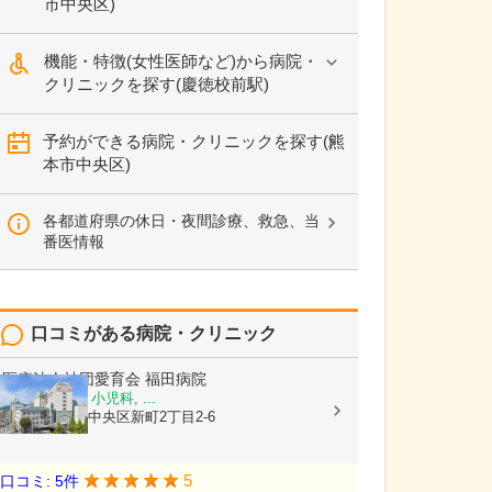
市中央区)
機能・特徴(女性医師など)から病院・
クリニックを探す(慶徳校前駅)
予約ができる病院・クリニックを探す(熊
本市中央区)
各都道府県の休日・夜間診療、救急、当
番医情報
口コミがある病院・クリニック
医療法人社団愛育会
福田病院
産科, 婦人科, 小児科, ...
熊本県熊本市中央区新町2丁目2-6
5
口コミ: 5件