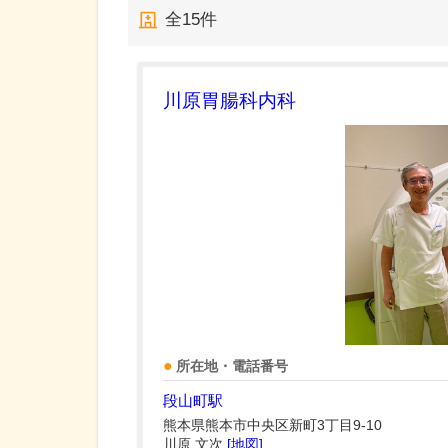
全
15
件
川原胃腸科内科
所在地・電話番号
段山町駅
熊本県熊本市中央区新町3丁目9-10
川原 文次
[地図]