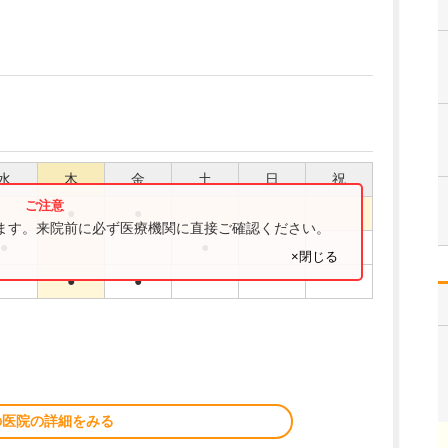
水
木
金
土
日
祝
●
●
ります。来院前に必ず医療機関に直接ご確認ください。
●
●
×閉じる
●
●
の医院の詳細をみる