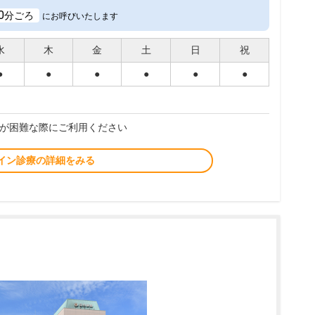
0
分ごろ
にお呼びいたします
水
木
金
土
日
祝
●
●
●
●
●
●
が困難な際にご利用ください
イン診療の詳細をみる