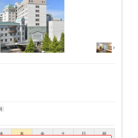
科
水
木
金
土
日
祝