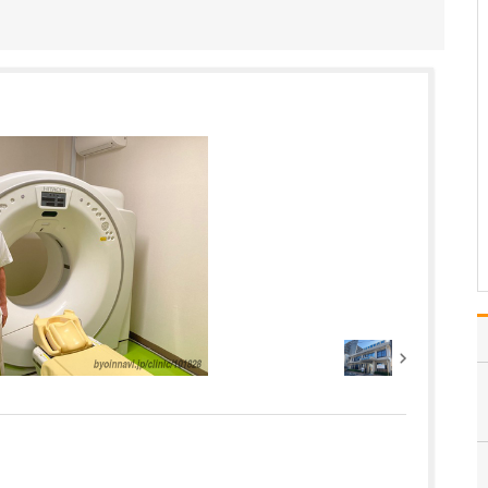
いるのでしょうか?
高圧水素酸素治療では、
ドーム型のカプセルの中
を1.9気圧の高気圧の環境
にし、高濃度の酸素50%
と水素4%の両方を吸い続
けることで、血液中(動脈
血)の酸素濃度が通常の6.5
倍になるという効果が得
られます…
>>記事全文を読む