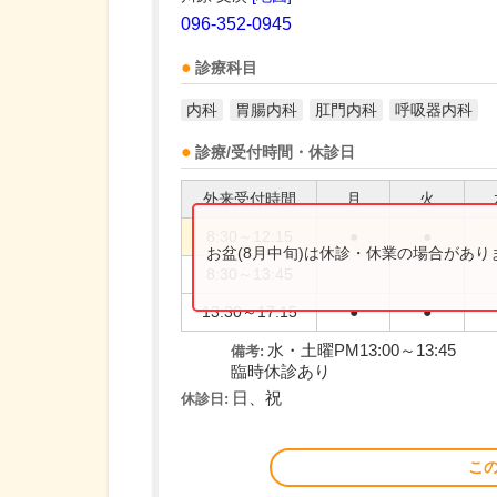
096-352-0945
診療科目
内科
胃腸内科
肛門内科
呼吸器内科
診療/受付時間・休診日
外来受付時間
月
火
8:30～12:15
●
●
お盆(8月中旬)は休診・休業の場合があ
8:30～13:45
13:30～17:15
●
●
水・土曜PM13:00～13:45
備考:
臨時休診あり
日、祝
休診日:
こ