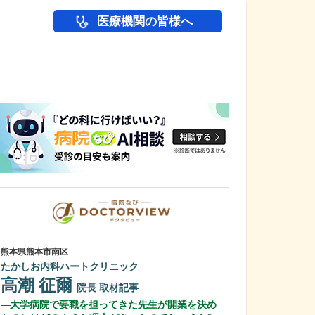
医療機関の皆様へ
医師(ドクター)の
熊本県熊本市南区
岩手県盛岡市
たかしお内科ハートクリニック
松尾医院
高潮 征爾
松尾 鉄平
院長
取材記事
大学病院で要職を担ってきた先生が開業を決め
貴院では、痔の