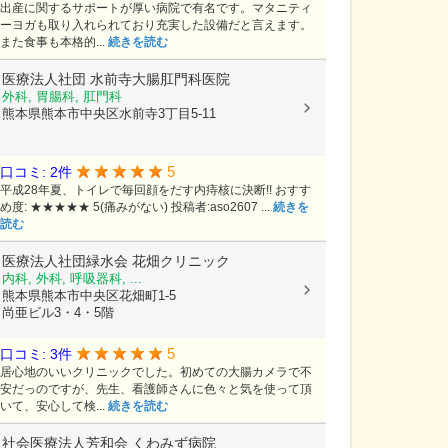
出産に関するサポートが厚い病院で有名です。マタニティ
ーヨガも取り入れられており充実した設備だと言えます。
また食事も本格的...
続きを読む
医療法人社団
水前寺大腸肛門科医院
外科, 胃腸科, 肛門科
熊本県熊本市中央区水前寺3丁目5-11
5
口コミ: 2件
平成28年夏、トイレで毎回顔をだす内痔核に決断!! おすす
め度: ★★★★★ 5(痛みがない) 投稿者:aso2607 ...
続きを
読む
医療法人社団緑水会
花畑クリニック
内科, 外科, 呼吸器科, ...
熊本県熊本市中央区花畑町1-5
尚亜ビル3・4・5階
5
口コミ: 3件
居心地のいいクリニックでした。初めての大腸カメラで不
安だっのですが、先生、看護師さんに色々と気を使って頂
いて、安心して検...
続きを読む
社会医療法人芳和会
くわみず病院