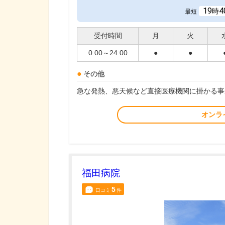
19
4
時
最短
受付時間
月
火
0:00～24:00
●
●
その他
急な発熱、悪天候など直接医療機関に掛かる事
オンラ
福田病院
5
口コミ
件