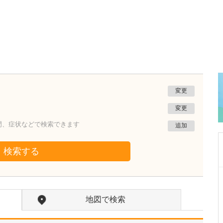
変更
変更
門、症状などで検索できます
追加
検索する
愛知県岡崎市
岡崎ゆうあいクリニック
地図で検索
小林 正学
院長
取材記事
高圧水素酸素治療は、どのような疾患に向いて