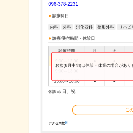
096-378-2231
診療科目
内科
外科
消化器科
整形外科
リハビ
診療/受付時間・休診日
診療時間
月
火
9:00～12:00
●
●
お盆(8月中旬)は休診・休業の場合があ
9:00～13:00
13:00～18:00
●
●
日、祝
休診日:
こ
※
アクセス数