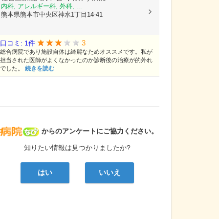
内科, アレルギー科, 外科, ...
熊本県熊本市中央区神水1丁目14-41
3
口コミ: 1件
総合病院であり施設自体は綺麗なためオススメです。私が
担当された医師がよくなかったのか診断後の治療が的外れ
でした。
続きを読む
病院なび
からのアンケートにご協力ください。
知りたい情報は見つかりましたか?
はい
いいえ