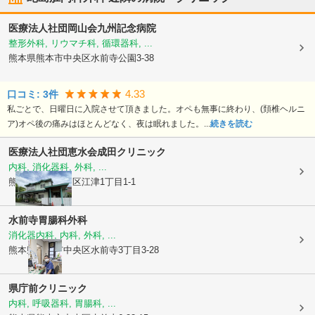
医療法人社団岡山会
九州記念病院
整形外科, リウマチ科, 循環器科, ...
熊本県熊本市中央区
水前寺公園3-38
4.33
口コミ:
3
件
私ごとで、日曜日に入院させて頂きました。オペも無事に終わり、(頚椎ヘルニ
ア)オペ後の痛みはほとんどなく、夜は眠れました。...
続きを読む
医療法人社団恵水会
成田クリニック
内科, 消化器科, 外科, ...
熊本県熊本市東区
江津1丁目1-1
水前寺胃腸科外科
消化器内科, 内科, 外科, ...
熊本県熊本市中央区
水前寺3丁目3-28
県庁前クリニック
内科, 呼吸器科, 胃腸科, ...