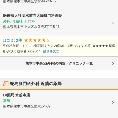
熊本県熊本市中央区
水前寺6-23-15
医療法人社団
水前寺大腸肛門科医院
外科, 胃腸科, 肛門科
熊本県熊本市中央区
水前寺3丁目5-11
5
口コミ:
2
件
平成28年夏、トイレで毎回顔をだす内痔核に決断!! おすすめ度: ★★★★★ 5(痛
みがない) 投稿者:aso2607 ...
続きを読む
熊本市中央区(外科)の病院・クリニック一覧
蛇島肛門科外科
近隣の薬局
DI薬局 水前寺店
薬局
熊本県熊本市中央区
出水1-4-39