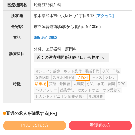
医療機関名
蛇島肛門科外科
所在地
熊本県熊本市中央区出水1丁目6-13
[アクセス]
最寄駅
市立体育館前駅
(駅から
北西に約130m
)
電話
096-364-2002
外科
、
泌尿器科
、
肛門科
診療科目
近くの医療機関を診療科目から探す
オンライン診療
ネット受付
電話予約
夜間
日祝
女性医師
スマホ保険証
入院可
キッズ
クレカ
特徴
駐車場
英語
外国語
大病院
がん
在宅
訪問
DPC
バリアフリー
感染予防
セカンドオピニオン受診可
セカンドオピニオン情報提供可
地域連携
直近の求人を確認する
[PR]
PT/OT/STの方
看護師の方