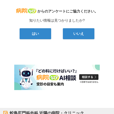
病院なび
からのアンケートにご協力ください。
知りたい情報は見つかりましたか?
はい
いいえ
蛇島肛門科外科
近隣の病院・クリニック