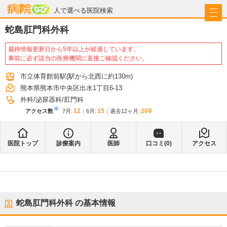
病院なび
人で選べる医院検索
蛇島肛門科外科
最終情報更新日から5年以上が経過しています。
事前に必ず該当の医療機関に直接ご確認ください。
市立体育館前駅
(駅から
北西に約130m
)
熊本県熊本市中央区出水1丁目6-13
外科
泌尿器科
肛門科
※
12
15
204
アクセス数
7月
:
6月
:
過去12ヶ月:
医院トップ
診療案内
医師
口コミ(
0
)
アクセス
蛇島肛門科外科
の基本情報