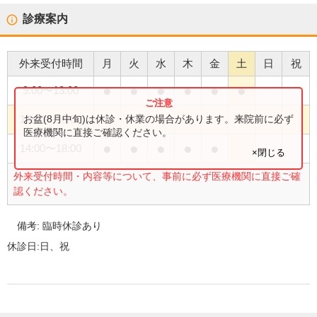
診療案内
外来受付時間
月
火
水
木
金
土
日
祝
●
●
●
●
●
●
9:00
〜
13:00
●
お盆(8月中旬)は休診・休業の場合があります。来院前に必ず
13:00
〜
15:00
医療機関に直接ご確認ください。
●
●
●
●
●
14:00
〜
18:00
×閉じる
外来受付時間・内容等について、事前に必ず医療機関に直接ご確
認ください。
備考:
臨時休診あり
休診日:
日、祝