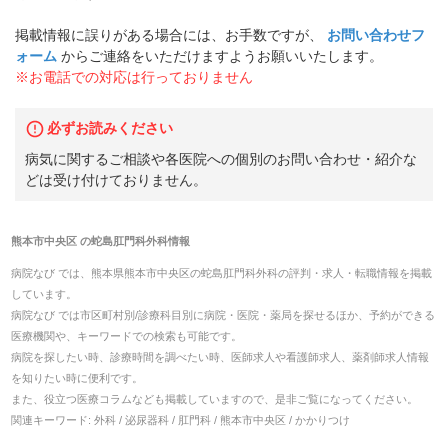
掲載情報に誤りがある場合には、お手数ですが、
お問い合わせフ
ォーム
からご連絡をいただけますようお願いいたします。
※お電話での対応は行っておりません
必ずお読みください
病気に関するご相談や各医院への個別のお問い合わせ・紹介な
どは受け付けておりません。
熊本市中央区
の
蛇島肛門科外科
情報
病院なび では、
熊本県
熊本市中央区
の
蛇島肛門科外科
の
評判・求人・転職
情報を掲載
しています。
病院なび では市区町村別/診療科目別に病院・医院・薬局を探せるほか、予約ができる
医療機関や、キーワードでの検索も可能です。
病院を探したい時、診療時間を調べたい時、医師求人や看護師求人、薬剤師求人情報
を知りたい時に便利です。
また、役立つ医療コラムなども掲載していますので、是非ご覧になってください。
関連キーワード:
外科 / 泌尿器科 / 肛門科 / 熊本市中央区 / かかりつけ