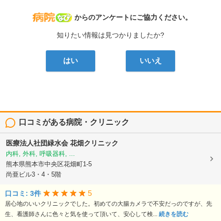
病院なび
からのアンケートにご協力ください。
知りたい情報は見つかりましたか?
はい
いいえ
口コミがある病院・クリニック
医療法人社団緑水会
花畑クリニック
内科, 外科, 呼吸器科, ...
熊本県熊本市中央区花畑町1-5
尚亜ビル3・4・5階
5
口コミ: 3件
居心地のいいクリニックでした。初めての大腸カメラで不安だっのですが、先
生、看護師さんに色々と気を使って頂いて、安心して検...
続きを読む