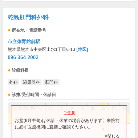
蛇島肛門科外科
所在地・電話番号
市立体育館前駅
熊本県熊本市中央区出水1丁目6-13
[地図]
096-364-2002
診療科目
外科
泌尿器科
肛門科
診療/受付時間・休診日
外来受付時間
月
火
水
木
金
土
日
祝
9:00～13:00
●
●
●
●
●
●
お盆(8月中旬)は休診・休業の場合があります。来院前
に必ず医療機関に直接ご確認ください。
13:00～15:00
●
×閉じる