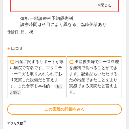
×閉じる
一部診療科予約優先制
備考:
診療時間は科目により異なる、臨時休診あり
日、祝
休診日:
口コミ
出産に関するサポートが厚
出産後夫婦でコース料理
い病院で有名です。マタニテ
を無料で食べることができ
ィーヨガも取り入れられてお
ます。記念品もいただける
り充実した設備だと言えま
ため出産できたことをより
す。また食事も本格的...
実感できる病院だと言えま
もっ
す。
と読む
この医院の詳細をみる
※
アクセス数