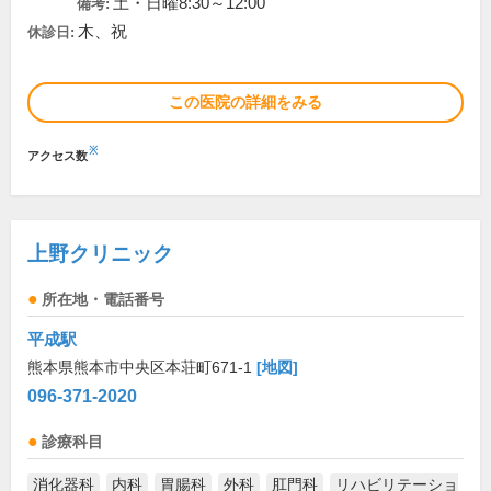
土・日曜8:30～12:00
備考:
木、祝
休診日:
この医院の詳細をみる
※
アクセス数
上野クリニック
所在地・電話番号
平成駅
熊本県熊本市中央区本荘町671-1
[地図]
096-371-2020
診療科目
消化器科
内科
胃腸科
外科
肛門科
リハビリテーショ