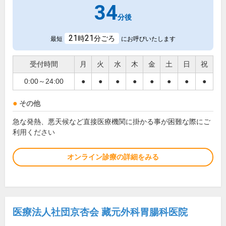
34
分後
21
21
時
分ごろ
最短
にお呼びいたします
受付時間
月
火
水
木
金
土
日
祝
0:00～24:00
●
●
●
●
●
●
●
●
その他
急な発熱、悪天候など直接医療機関に掛かる事が困難な際にご
利用ください
オンライン診療の詳細をみる
医療法人社団京杏会 藏元外科胃腸科医院