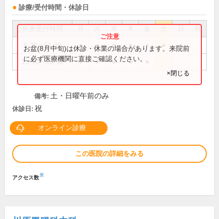
診療/受付時間・休診日
外来受付時間
月
火
水
木
金
土
日
祝
8:30～11:30
●
●
●
●
●
●
●
お盆(8月中旬)は休診・休業の場合があります。来院前
に必ず医療機関に直接ご確認ください。
13:30～16:30
●
●
●
●
●
×閉じる
土・日曜午前のみ
備考:
祝
休診日:
オンライン診療
この医院の詳細をみる
※
アクセス数