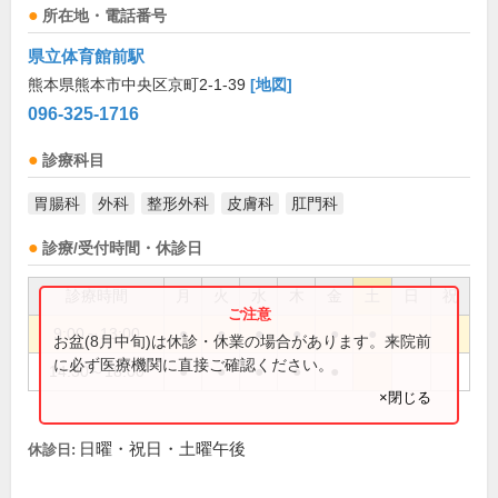
所在地・電話番号
県立体育館前駅
熊本県熊本市中央区京町2-1-39
[地図]
096-325-1716
診療科目
胃腸科
外科
整形外科
皮膚科
肛門科
診療/受付時間・休診日
診療時間
月
火
水
木
金
土
日
祝
9:00～13:00
●
●
●
●
●
●
お盆(8月中旬)は休診・休業の場合があります。来院前
に必ず医療機関に直接ご確認ください。
14:30～18:00
●
●
●
●
●
×閉じる
日曜・祝日・土曜午後
休診日: