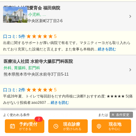
医療法人社団愛育会
福田病院
産科, 婦人科, 小児科, ...
熊本県熊本市中央区新町2丁目2-6
5
口コミ: 5件
出産に関するサポートが厚い病院で有名です。マタニティーヨガも取り入れら
れており充実した設備だと言えます。また食事も本格的...
続きを読む
医療法人社団
水前寺大腸肛門科医院
外科, 胃腸科, 肛門科
熊本県熊本市中央区水前寺3丁目5-11
5
口コミ: 2件
平成28年夏、トイレで毎回顔をだす内痔核に決断!! おすすめ度: ★★★★★ 5(痛
みがない) 投稿者:aso2607 ...
続きを読む
医療法人社団謙心会
ヤマサキ胃腸科クリニック
条件変更
2
内科, 外科, 消化器科, ...
予約/受付
現在診療
現在地
熊本県熊本市南区馬渡2丁目12-21