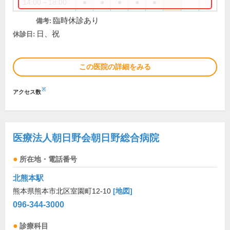
14:00～18:00
●
●
●
●
●
臨時休診あり
備考:
日、祝
休診日:
この医院の詳細をみる
※
アクセス数
医療法人朝日野会朝日野総合病院
所在地・電話番号
北熊本駅
熊本県熊本市北区室園町12-10
[地図]
096-344-3000
診療科目