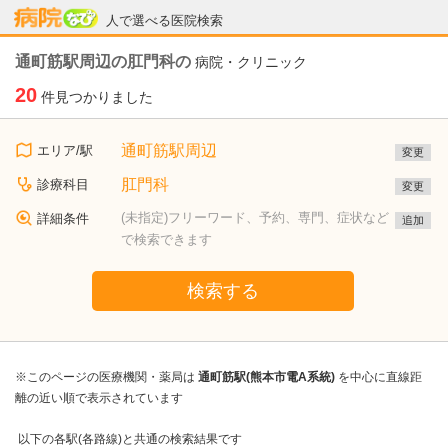
病院なび
人で選べる医院検索
通町筋駅周辺の肛門科の
病院・クリニック
20
件見つかりました
通町筋駅周辺
エリア/駅
変更
肛門科
診療科目
変更
(未指定)フリーワード、予約、専門、症状など
詳細条件
追加
で検索できます
検索する
※このページの医療機関・薬局は
通町筋駅(熊本市電A系統)
を中心に直線距
離の近い順で表示されています
以下の各駅(各路線)と共通の検索結果です