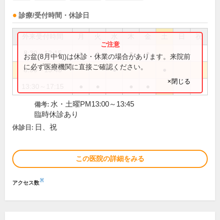
診療/受付時間・休診日
外来受付時間
月
火
水
木
金
土
日
祝
8:30～12:15
●
●
●
●
お盆(8月中旬)は休診・休業の場合があります。来院前
に必ず医療機関に直接ご確認ください。
8:30～13:45
●
●
×閉じる
13:30～17:15
●
●
●
●
水・土曜PM13:00～13:45
備考:
臨時休診あり
日、祝
休診日:
この医院の詳細をみる
※
アクセス数