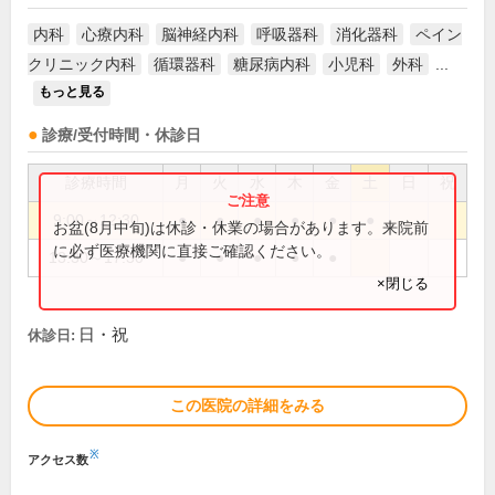
内科
心療内科
脳神経内科
呼吸器科
消化器科
ペイン
クリニック内科
循環器科
糖尿病内科
小児科
外科
...
もっと見る
診療/受付時間・休診日
診療時間
月
火
水
木
金
土
日
祝
9:00～12:30
●
●
●
●
●
●
お盆(8月中旬)は休診・休業の場合があります。来院前
に必ず医療機関に直接ご確認ください。
13:30～17:30
●
●
●
●
●
×閉じる
日・祝
休診日:
この医院の詳細をみる
※
アクセス数