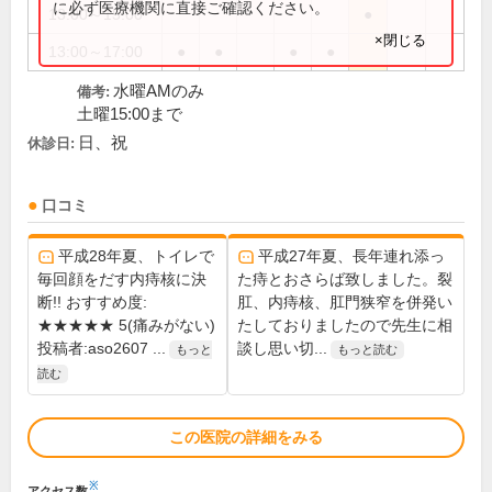
に必ず医療機関に直接ご確認ください。
13:00～15:00
●
×閉じる
13:00～17:00
●
●
●
●
水曜AMのみ
備考:
土曜15:00まで
日、祝
休診日:
口コミ
平成28年夏、トイレで
平成27年夏、長年連れ添っ
毎回顔をだす内痔核に決
た痔とおさらば致しました。裂
断!! おすすめ度:
肛、内痔核、肛門狭窄を併発い
★★★★★ 5(痛みがない)
たしておりましたので先生に相
投稿者:aso2607 ...
談し思い切...
もっと
もっと読む
読む
この医院の詳細をみる
※
アクセス数