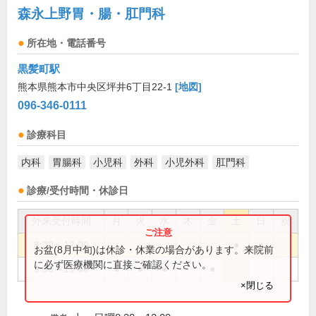
森永上野胃・腸・肛門科
所在地・電話番号
黒髪町駅
熊本県熊本市中央区坪井6丁目22-1
[地図]
096-346-0111
診療科目
内科
胃腸科
小児科
外科
小児外科
肛門科
診療/受付時間・休診日
外来受付時間
月
火
水
木
金
土
日
祝
8:30～12:00
●
●
お盆(8月中旬)は休診・休業の場合があります。来院前
に必ず医療機関に直接ご確認ください。
9:30～19:00
●
●
●
●
×閉じる