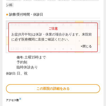
ン科
診療/受付時間・休診日
外来受付時間
月
火
水
木
金
土
日
祝
8:30～12:30
●
●
●
●
●
お盆(8月中旬)は休診・休業の場合があります。来院前
に必ず医療機関に直接ご確認ください。
8:30～15:00
●
×閉じる
13:30～17:30
●
●
●
●
●
土曜15時まで
備考:
予約制
臨時休診あり
日、祝
休診日:
この医院の詳細をみる
※
アクセス数