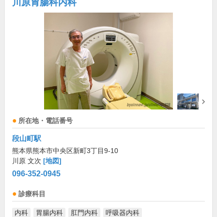
川原胃腸科内科
所在地・電話番号
段山町駅
熊本県熊本市中央区新町3丁目9-10
川原 文次
[地図]
096-352-0945
診療科目
内科
胃腸内科
肛門内科
呼吸器内科