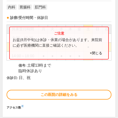
内科
胃腸科
肛門科
診療/受付時間・休診日
外来受付時間
月
火
水
木
金
土
日
祝
9:00～12:30
●
●
●
●
●
お盆(8月中旬)は休診・休業の場合があります。来院前
に必ず医療機関に直接ご確認ください。
9:00～13:00
●
×閉じる
14:00～18:00
●
●
●
●
●
土曜13時まで
備考:
臨時休診あり
日、祝
休診日:
この医院の詳細をみる
※
アクセス数