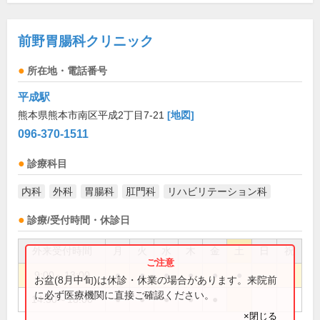
前野胃腸科クリニック
所在地・電話番号
平成駅
熊本県熊本市南区平成2丁目7-21
[地図]
096-370-1511
診療科目
内科
外科
胃腸科
肛門科
リハビリテーション科
診療/受付時間・休診日
外来受付時間
月
火
水
木
金
土
日
祝
9:00～13:00
●
●
●
●
●
●
お盆(8月中旬)は休診・休業の場合があります。来院前
に必ず医療機関に直接ご確認ください。
14:30～18:00
●
●
●
●
●
×閉じる