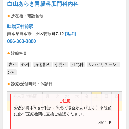
白山あらき胃腸科肛門科内科
所在地・電話番号
味噌天神前駅
熊本県熊本市中央区菅原町7-12
[地図]
096-363-8880
診療科目
内科
外科
消化器科
小児科
肛門科
リハビリテーショ
ン科
診療/受付時間・休診日
外来受付時間
月
火
水
木
金
土
日
祝
9:00～15:00
●
●
●
●
●
●
お盆(8月中旬)は休診・休業の場合があります。来院前
に必ず医療機関に直接ご確認ください。
×閉じる