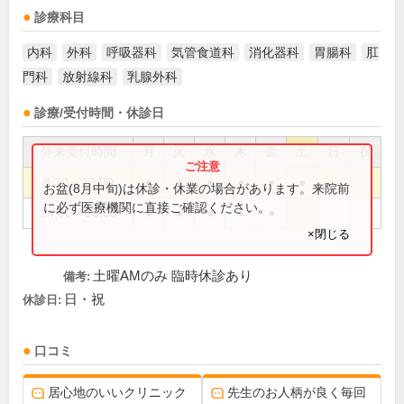
診療科目
内科
外科
呼吸器科
気管食道科
消化器科
胃腸科
肛
門科
放射線科
乳腺外科
診療/受付時間・休診日
外来受付時間
月
火
水
木
金
土
日
祝
8:30～13:00
●
●
●
●
●
●
お盆(8月中旬)は休診・休業の場合があります。来院前
に必ず医療機関に直接ご確認ください。
14:00～18:00
●
●
●
●
●
×閉じる
土曜AMのみ 臨時休診あり
備考:
日・祝
休診日:
口コミ
居心地のいいクリニック
先生のお人柄が良く毎回