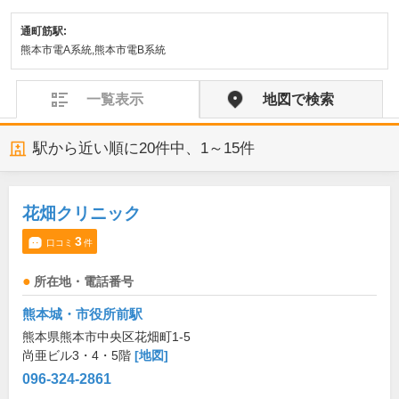
通町筋駅:
熊本市電A系統,熊本市電B系統
一覧表示
地図で検索
駅から近い順に
20
件中、
1～15件
花畑クリニック
3
口コミ
件
所在地・電話番号
熊本城・市役所前駅
熊本県熊本市中央区花畑町1-5
尚亜ビル3・4・5階
[地図]
096-324-2861