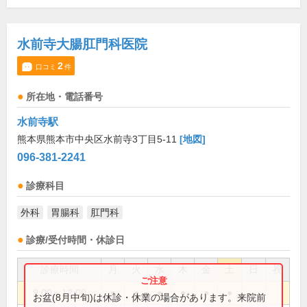
水前寺大腸肛門科医院
2
口コミ
件
所在地・電話番号
水前寺駅
熊本県熊本市中央区水前寺3丁目5-11
[地図]
096-381-2241
診療科目
外科
胃腸科
肛門科
診療/受付時間・休診日
診療時間
月
火
水
木
金
土
日
祝
9:00～12:00
●
●
●
●
●
●
お盆(8月中旬)は休診・休業の場合があります。来院前