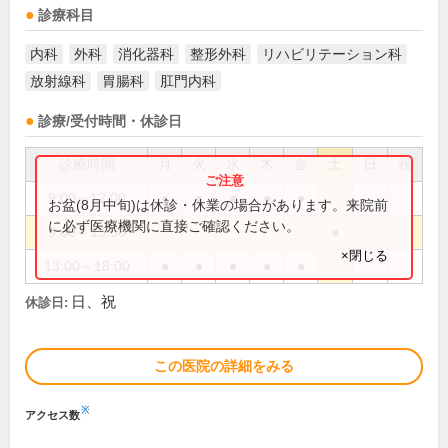
診療科目
内科
外科
消化器科
整形外科
リハビリテーション科
放射線科
胃腸科
肛門内科
診療/受付時間・休診日
診療時間
月
火
水
木
金
土
日
祝
9:00～12:00
●
●
●
●
●
お盆(8月中旬)は休診・休業の場合があります。来院前
に必ず医療機関に直接ご確認ください。
9:00～13:00
●
×閉じる
13:00～18:00
●
●
●
●
●
日、祝
休診日:
この医院の詳細をみる
※
アクセス数