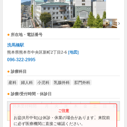
所在地・電話番号
洗馬橋駅
熊本県熊本市中央区新町2丁目2-6
[地図]
096-322-2995
診療科目
産科
婦人科
小児科
乳腺外科
肛門外科
診療/受付時間・休診日
外来受付時間
月
火
水
木
金
土
日
祝
9:00～17:30
●
●
●
●
●
●
お盆(8月中旬)は休診・休業の場合があります。来院前
に必ず医療機関に直接ご確認ください。