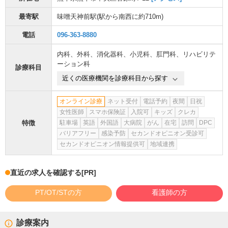
最寄駅
味噌天神前駅
(駅から
南西に約710m
)
電話
096-363-8880
内科
、
外科
、
消化器科
、
小児科
、
肛門科
、
リハビリテ
ーション科
診療科目
近くの医療機関を診療科目から探す
オンライン診療
ネット受付
電話予約
夜間
日祝
女性医師
スマホ保険証
入院可
キッズ
クレカ
特徴
駐車場
英語
外国語
大病院
がん
在宅
訪問
DPC
バリアフリー
感染予防
セカンドオピニオン受診可
セカンドオピニオン情報提供可
地域連携
直近の求人を確認する
[PR]
PT/OT/STの方
看護師の方
診療案内