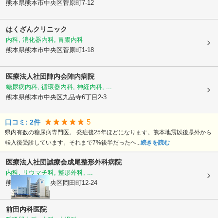
熊本県熊本市中央区
菅原町7-12
はくざんクリニック
内科, 消化器内科, 胃腸内科
熊本県熊本市中央区
菅原町1-18
医療法人社団陣内会
陣内病院
糖尿病内科, 循環器内科, 神経内科, ...
熊本県熊本市中央区
九品寺6丁目2-3
5
口コミ:
2
件
県内有数の糖尿病専門医。 発症後25年ほどになります。熊本地震以後県外から
転入後受診しています。それまで7%後半だったヘ...
続きを読む
医療法人社団誠療会
成尾整形外科病院
内科, リウマチ科, 整形外科, ...
熊本県熊本市中央区
岡田町12-24
前田内科医院