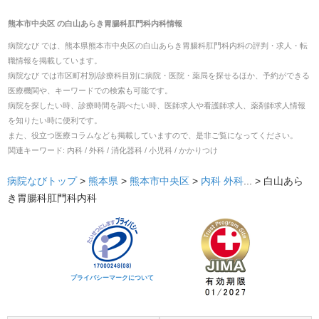
熊本市中央区
の
白山あらき胃腸科肛門科内科
情報
病院なび では、
熊本県
熊本市中央区
の
白山あらき胃腸科肛門科内科
の
評判・求人・転
職
情報を掲載しています。
病院なび では市区町村別/診療科目別に病院・医院・薬局を探せるほか、予約ができる
医療機関や、キーワードでの検索も可能です。
病院を探したい時、診療時間を調べたい時、医師求人や看護師求人、薬剤師求人情報
を知りたい時に便利です。
また、役立つ医療コラムなども掲載していますので、是非ご覧になってください。
関連キーワード:
内科 / 外科 / 消化器科 / 小児科 / かかりつけ
病院なびトップ
>
熊本県
>
熊本市中央区
>
内科
外科
... >
白山あら
き胃腸科肛門科内科
プライバシーマークについて