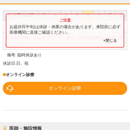
外来受付時間
月
火
水
木
金
土
日
祝
●
●
●
●
●
●
9:00
〜
15:00
お盆(8月中旬)は休診・休業の場合があります。来院前に必ず
医療機関に直接ご確認ください。
外来受付時間・内容等について、事前に必ず医療機関に直接ご確
×閉じる
認ください。
備考:
臨時休診あり
休診日:
日、祝
オンライン診療
オンライン診療
医師・施設情報