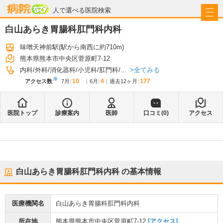
病院なび
人で選べる医院検索
白山あらき胃腸科肛門科内科
味噌天神前駅
(駅から
南西に約710m
)
熊本県熊本市中央区菅原町7-12
全てみる
内科
外科
消化器科
小児科
肛門科
...
※
10
4
177
アクセス数
7月
:
6月
:
過去12ヶ月:
医院トップ
診療案内
医師
口コミ(
0
)
アクセス
白山あらき胃腸科肛門科内科
の基本情報
医療機関名
白山あらき胃腸科肛門科内科
所在地
熊本県熊本市中央区菅原町7-12
[アクセス]