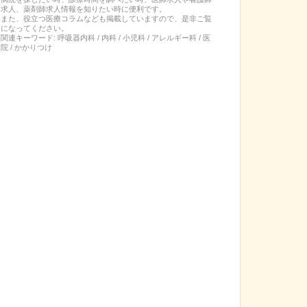
求人、薬剤師求人情報を知りたい時に便利です。
また、役立つ医療コラムなども掲載していますので、是非ご覧
になってください。
関連キーワード:
呼吸器内科 / 内科 / 小児科 / アレルギー科 / 医
院 / かかりつけ