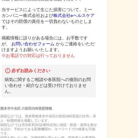
当サービスによって生じた損害について、ミー
カンパニー株式会社および
株式会社eヘルスケア
ではその賠償の責任を一切負わないものとしま
す。
掲載情報に誤りがある場合には、お手数です
が、
お問い合わせフォーム
からご連絡をいただ
けますようお願いいたします。
※お電話での対応は行っておりません
必ずお読みください
病気に関するご相談や各医院への個別のお問
い合わせ・紹介などは受け付けておりませ
ん。
熊本市中央区
の
前田内科医院
情報
病院なび では、
熊本県
熊本市中央区
の
前田内科医院
の
評判・求
人・転職
情報を掲載しています。
病院なび では市区町村別/診療科目別に病院・医院・薬局を探せ
るほか、予約ができる医療機関や、キーワードでの検索も可能
です。
病院を探したい時、診療時間を調べたい時、医師求人や看護師