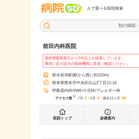
病院なび
人で選べる医院検索
前田内科医院
最終情報更新日から5年以上が経過しています。
事前に必ず該当の医療機関に直接ご確認ください。
新水前寺駅
(駅から
西に約310m
)
熊本県熊本市中央区白山2丁目11-16
呼吸器内科
内科
小児科
アレルギー科
※
2
4
68
アクセス数
7月
:
6月
:
過去12ヶ月:
医院トップ
診療案内