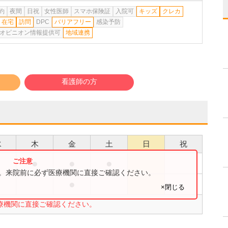
約
夜間
日祝
女性医師
スマホ保険証
入院可
キッズ
クレカ
在宅
訪問
DPC
バリアフリー
感染予防
オピニオン情報提供可
地域連携
看護師の方
水
木
金
土
日
祝
●
●
●
●
す。来院前に必ず医療機関に直接ご確認ください。
●
●
×閉じる
療機関に直接ご確認ください。