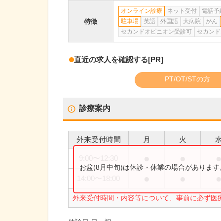
オンライン診療
ネット受付
電話予
特徴
駐車場
英語
外国語
大病院
がん
セカンドオピニオン受診可
セカンド
直近の求人を確認する
[PR]
PT/OT/STの方
診療案内
外来受付時間
月
火
●
●
9:00
〜
12:30
お盆(8月中旬)は休診・休業の場合がありま
●
●
14:00
〜
18:00
外来受付時間・内容等について、事前に必ず医