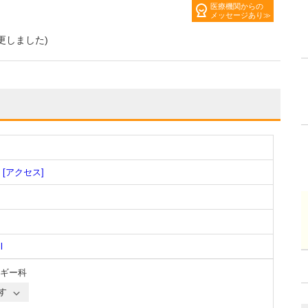
医療機関からの
メッセージあり
更しました)
[アクセス]
l
ギー科
す