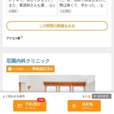
また、看護師さんも優...
際は痛くて、辛かった...
もっ
も
と読む
っと読む
この医院の詳細をみる
※
アクセス数
荘園内科クリニック
情報認証済み
医療機関による
条件変更
799
予約/受付
現在地