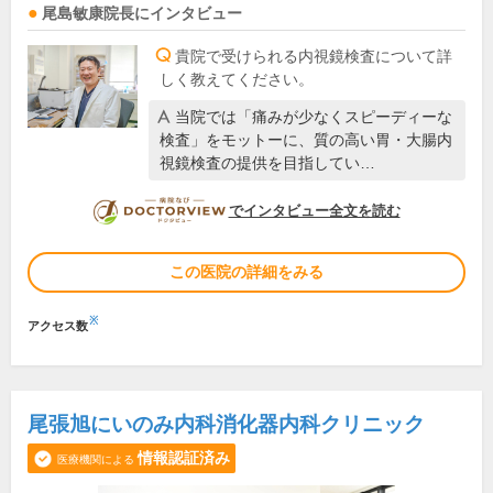
尾島敏康
院長
にインタビュー
貴院で受けられる内視鏡検査について詳
しく教えてください。
当院では「痛みが少なくスピーディーな
検査」をモットーに、質の高い胃・大腸内
視鏡検査の提供を目指してい…
DOCTORVIEW
でインタビュー全文を読む
この医院の詳細をみる
※
アクセス数
尾張旭にいのみ内科消化器内科クリニック
情報認証済み
医療機関による