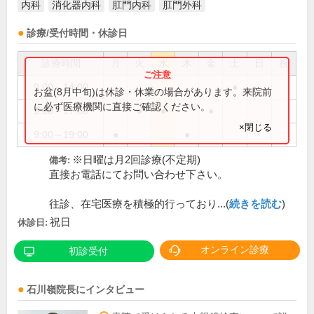
内科
消化器内科
肛門内科
肛門外科
診療/受付時間・休診日
診療時間
月
火
水
木
金
土
日
祝
9:00～14:00
●
お盆(8月中旬)は休診・休業の場合があります。来院前
に必ず医療機関に直接ご確認ください。
9:00～17:00
●
●
●
×閉じる
9:00～19:00
●
●
※日曜は月2回診療(不定期)
備考:
直接お電話にてお問い合わせ下さい。
往診、在宅医療を積極的行っており...(
続きを読む
)
祝日
休診日:
オンライン診療
初診受付
石川嶺
院長
にインタビュー