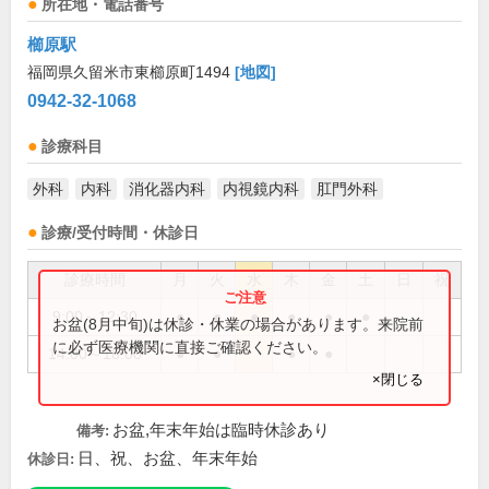
所在地・電話番号
櫛原駅
福岡県久留米市東櫛原町1494
[地図]
0942-32-1068
診療科目
外科
内科
消化器内科
内視鏡内科
肛門外科
診療/受付時間・休診日
診療時間
月
火
水
木
金
土
日
祝
9:00～12:30
●
●
●
●
●
●
お盆(8月中旬)は休診・休業の場合があります。来院前
に必ず医療機関に直接ご確認ください。
14:00～18:00
●
●
●
●
×閉じる
お盆,年末年始は臨時休診あり
備考:
日、祝、お盆、年末年始
休診日: