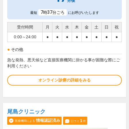
分後
7
37
時
分ごろ
最短
にお呼びいたします
受付時間
月
火
水
木
金
土
日
祝
0:00～24:00
●
●
●
●
●
●
●
●
その他
急な発熱、悪天候など直接医療機関に掛かる事が困難な際にご
利用ください
オンライン診療の詳細をみる
尾島クリニック
情報認証済み
1
医療機関による
口コミ
件