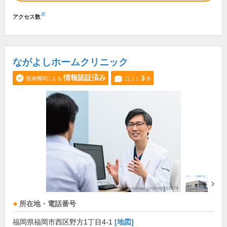
※
アクセス数
ながよしホームクリニック
情報認証済み
3
医療機関による
口コミ
件
所在地・電話番号
福岡県福岡市西区野方1丁目4-1
[地図]