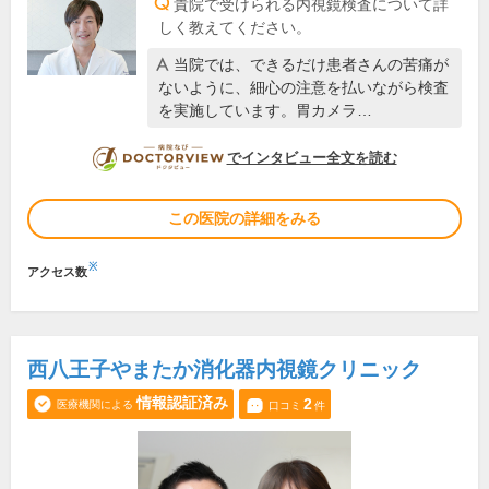
貴院で受けられる内視鏡検査について詳
しく教えてください。
当院では、できるだけ患者さんの苦痛が
ないように、細心の注意を払いながら検査
を実施しています。胃カメラ…
DOCTORVIEW
でインタビュー全文を読む
この医院の詳細をみる
※
アクセス数
西八王子やまたか消化器内視鏡クリニック
情報認証済み
2
医療機関による
口コミ
件