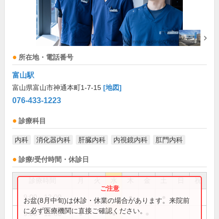
所在地・電話番号
富山駅
富山県富山市神通本町1-7-15
[地図]
076-433-1223
診療科目
内科
消化器内科
肝臓内科
内視鏡内科
肛門内科
診療/受付時間・休診日
診療時間
月
火
水
木
金
土
日
祝
9:00～12:00
●
●
お盆(8月中旬)は休診・休業の場合があります。来院前
に必ず医療機関に直接ご確認ください。
9:00～12:30
●
●
●