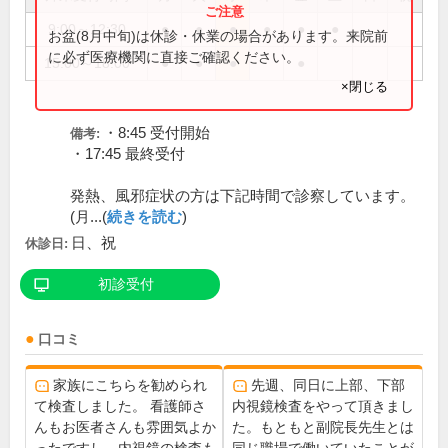
9:00～12:30
●
●
●
●
●
●
お盆(8月中旬)は休診・休業の場合があります。来院前
に必ず医療機関に直接ご確認ください。
15:00～18:00
●
●
●
●
×閉じる
・8:45 受付開始
備考:
・17:45 最終受付
発熱、風邪症状の方は下記時間で診察しています。
(月...(
続きを読む
)
日、祝
休診日:
初診受付
口コミ
家族にこちらを勧められ
先週、同日に上部、下部
て検査しました。 看護師さ
内視鏡検査をやって頂きまし
んもお医者さんも雰囲気よか
た。もともと副院長先生とは