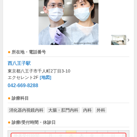
所在地・電話番号
西八王子駅
東京都八王子市千人町2丁目3-10
エクセレント2F
[地図]
042-669-8288
診療科目
消化器内視鏡内科
大腸・肛門内科
内科
外科
診療/受付時間・休診日
外来受付時間
月
火
水
木
金
土
日
祝