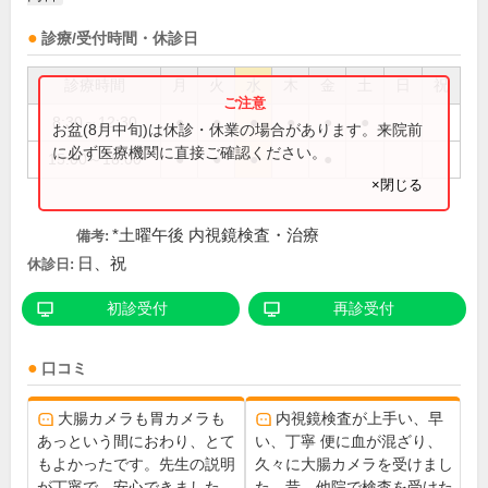
診療/受付時間・休診日
診療時間
月
火
水
木
金
土
日
祝
8:30～12:30
●
●
●
●
●
●
お盆(8月中旬)は休診・休業の場合があります。来院前
に必ず医療機関に直接ご確認ください。
15:00～18:00
●
●
●
●
×閉じる
*土曜午後 内視鏡検査・治療
備考:
日、祝
休診日:
初診受付
再診受付
口コミ
大腸カメラも胃カメラも
内視鏡検査が上手い、早
あっという間におわり、とて
い、丁寧 便に血が混ざり、
もよかったです。先生の説明
久々に大腸カメラを受けまし
が丁寧で、安心できました。
た。昔、他院で検査を受けた