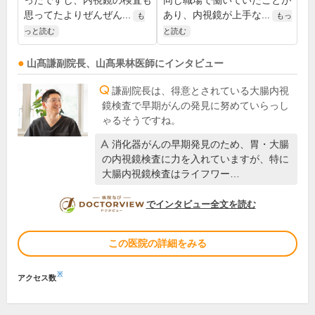
ったですし、内視鏡の検査も
同じ職場で働いていたことが
思ってたよりぜんぜん...
あり、内視鏡が上手な...
も
もっ
っと読む
と読む
山髙謙
副院長
、
山髙果林
医師
にインタビュー
謙副院長は、得意とされている大腸内視
鏡検査で早期がんの発見に努めていらっし
ゃるそうですね。
消化器がんの早期発見のため、胃・大腸
の内視鏡検査に力を入れていますが、特に
大腸内視鏡検査はライフワー…
DOCTORVIEW
でインタビュー全文を読む
この医院の詳細をみる
※
アクセス数