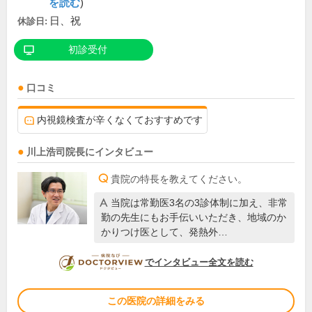
を読む
)
日、祝
休診日:
初診受付
口コミ
内視鏡検査が辛くなくておすすめです
川上浩司
院長
にインタビュー
貴院の特長を教えてください。
当院は常勤医3名の3診体制に加え、非常
勤の先生にもお手伝いいただき、地域のか
かりつけ医として、発熱外…
DOCTORVIEW
でインタビュー全文を読む
この医院の詳細をみる