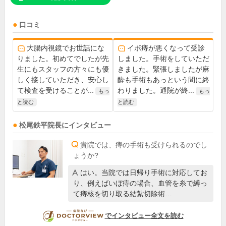
口コミ
大腸内視鏡でお世話にな
イボ痔が悪くなって受診
りました。初めてでしたが先
しました。手術をしていただ
生にもスタッフの方々にも優
きました。緊張しましたが麻
しく接していただき、安心し
酔も手術もあっという間に終
て検査を受けることが...
わりました。通院が終...
もっ
もっ
と読む
と読む
松尾鉄平
院長
にインタビュー
貴院では、痔の手術も受けられるのでし
ょうか?
はい。当院では日帰り手術に対応してお
り、例えばいぼ痔の場合、血管を糸で縛っ
て痔核を切り取る結紮切除術…
DOCTORVIEW
でインタビュー全文を読む