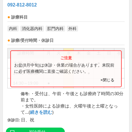
092-812-8012
診療科目
内科
消化器内科
肛門内科
外科
診療/受付時間・休診日
診療時間
月
火
水
木
金
土
日
祝
9:00～13:00
●
●
●
●
●
●
お盆(8月中旬)は休診・休業の場合があります。来院前
に必ず医療機関に直接ご確認ください。
14:30～18:00
●
●
●
×閉じる
14:30～19:00
●
・受付は、午前・午後とも診療終了時間の30分
備考:
前まで。
・女性医師による診療は、火曜午後と土曜となっ
て...(
続きを読む
)
日、祝
休診日: