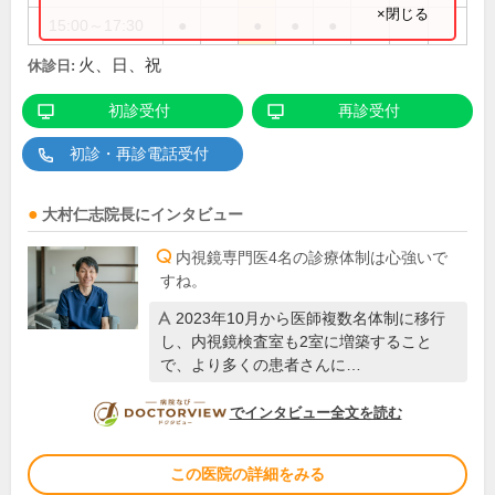
×閉じる
15:00～17:30
●
●
●
●
火、日、祝
休診日:
初診受付
再診受付
初診・再診電話受付
大村仁志
院長
にインタビュー
内視鏡専門医4名の診療体制は心強いで
すね。
2023年10月から医師複数名体制に移行
し、内視鏡検査室も2室に増築すること
で、より多くの患者さんに…
DOCTORVIEW
でインタビュー全文を読む
この医院の詳細をみる