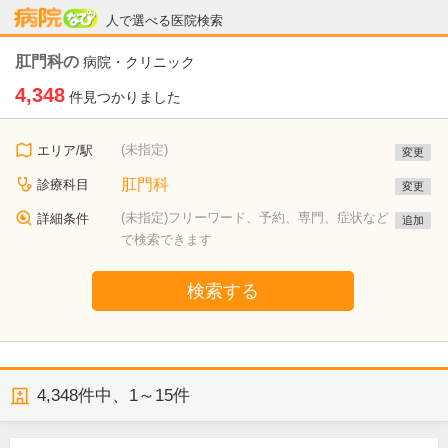
病院なび
人で選べる医院検索
肛門科の
病院・クリニック
4,348
件見つかりました
(未指定)
エリア/駅
変更
肛門科
診療科目
変更
(未指定)フリーワード、予約、専門、症状など
詳細条件
追加
で検索できます
検索する
4,348
件中、
1～15件