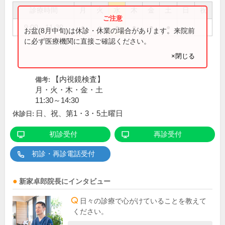
診療時間
月
火
水
木
金
土
日
祝
9:00～11:30
●
●
●
●
●
●
お盆(8月中旬)は休診・休業の場合があります。来院前
に必ず医療機関に直接ご確認ください。
×閉じる
【内視鏡検査】
備考:
月・火・木・金・土
11:30～14:30
日、祝、第1・3・5土曜日
休診日:
初診受付
再診受付
初診・再診電話受付
新家卓郎
院長
にインタビュー
日々の診療で心がけていることを教えて
ください。