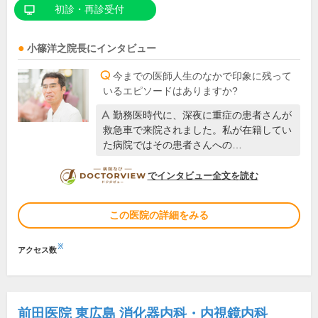
初診・再診受付
小篠洋之
院長
にインタビュー
今までの医師人生のなかで印象に残って
いるエピソードはありますか?
勤務医時代に、深夜に重症の患者さんが
救急車で来院されました。私が在籍してい
た病院ではその患者さんへの…
DOCTORVIEW
でインタビュー全文を読む
この医院の詳細をみる
※
アクセス数
前田医院 東広島 消化器内科・内視鏡内科