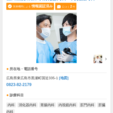
情報認証済み
2
医療機関による
口コミ
件
所在地・電話番号
広島県東広島市黒瀬町国近335-1
[地図]
0823-82-2179
診療科目
内科
消化器内科
胃腸内科
内視鏡内科
肛門内科
肝臓
内科