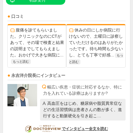
初診受付
口コミ
腹痛を診てもらいまし
休みの日にしか病院に行
た。クリニックなのにCTが
けないので、土曜日に診察し
あって、その場で検査と結果
ていただけるのはありがたか
の説明までしてもらえまし
ったです。待ち時間も少ない
た。おかげで大きな病院に...
し、とても丁寧で好感...
もっ
もっと読む
と読む
永吉洋介
院長
にインタビュー
幅広い疾患・症状に対応するなか、特に
力を入れている診療はありますか?
高血圧をはじめ、糖尿病や脂質異常症な
どの生活習慣病は患者さんの数が多く、進
行すると動脈硬化を引き起こ…
DOCTORVIEW
でインタビュー全文を読む