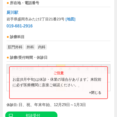
所在地・電話番号
厨川駅
岩手県盛岡市みたけ2丁目21番23号
[地図]
019-681-2916
診療科目
肛門外科
外科
内科
診療/受付時間・休診日
外来受付時間
月
火
水
木
金
土
日
祝
9:00～12:00
●
●
●
●
●
●
お盆(8月中旬)は休診・休業の場合があります。来院前
に必ず医療機関に直接ご確認ください。
14:00～17:00
●
●
●
●
×閉じる
日、祝、年末年始、12月29日～1月3日
休診日:
初診受付