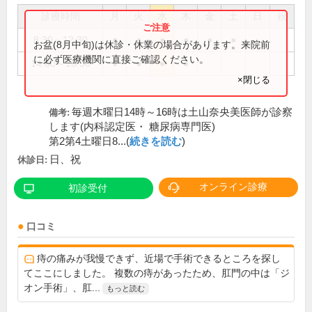
診療時間
月
火
水
木
金
土
日
祝
8:30～12:30
●
●
●
●
●
●
お盆(8月中旬)は休診・休業の場合があります。来院前
に必ず医療機関に直接ご確認ください。
14:00～18:30
●
●
●
●
×閉じる
毎週木曜日14時～16時は土山奈央美医師が診察
備考:
します(内科認定医・ 糖尿病専門医)
第2第4土曜日8...(
続きを読む
)
日、祝
休診日:
オンライン診療
初診受付
口コミ
痔の痛みが我慢できず、近場で手術できるところを探し
てここにしました。 複数の痔があったため、肛門の中は「ジ
オン手術」、肛...
もっと読む