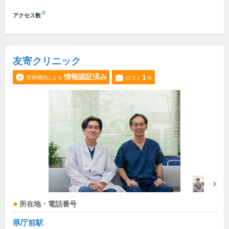
※
アクセス数
友寄クリニック
情報認証済み
1
医療機関による
口コミ
件
所在地・電話番号
県庁前駅