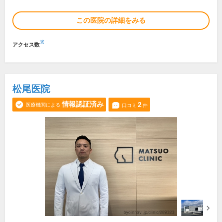
この医院の詳細をみる
※
アクセス数
松尾医院
情報認証済み
2
医療機関による
口コミ
件