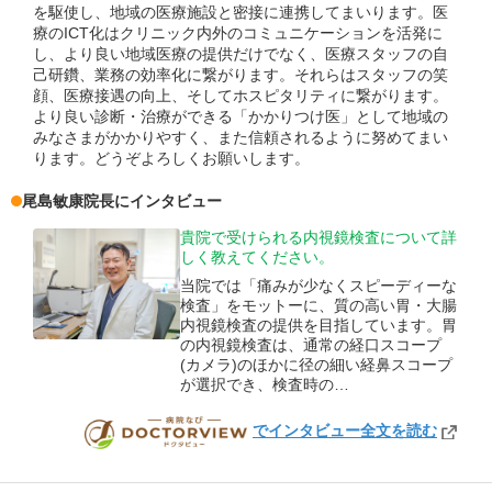
を駆使し、地域の医療施設と密接に連携してまいります。医
療のICT化はクリニック内外のコミュニケーションを活発に
し、より良い地域医療の提供だけでなく、医療スタッフの自
己研鑽、業務の効率化に繋がります。それらはスタッフの笑
顔、医療接遇の向上、そしてホスピタリティに繋がります。
より良い診断・治療ができる「かかりつけ医」として地域の
みなさまがかかりやすく、また信頼されるように努めてまい
ります。どうぞよろしくお願いします。
尾島敏康
院長
にインタビュー
貴院で受けられる内視鏡検査について詳
しく教えてください。
当院では「痛みが少なくスピーディーな
検査」をモットーに、質の高い胃・大腸
内視鏡検査の提供を目指しています。胃
の内視鏡検査は、通常の経口スコープ
(カメラ)のほかに径の細い経鼻スコープ
が選択でき、検査時の…
でインタビュー全文を読む
DOCTORVIEW