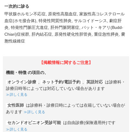
一次的に診る
甲状腺ホルモン不応症
原発性高脂血症
家族性高コレステロール
血症(ホモ接合体)
特発性間質性肺炎
サルコイドーシス
劇症肝
炎
特発性門脈圧亢進症
肝外門脈閉塞症
バット・キアリ(Budd-
Chiari)症候群
肝内結石症
原発性硬化性胆管炎
重症急性膵炎
嚢
胞性線維症
【掲載情報に関するご注意】
機能・特徴
の項目の、
オンライン診療
,
ネット予約/電話予約
,
英語対応
は診療科・
診療日時等によっては対応していない場合があります
詳しく見る
女性医師
は診療科・診療日時によっては在籍していない場合が
あります
詳しく見る
セカンドオピニオン受診可能
は自由診療(保険適用外)です
詳しく見る