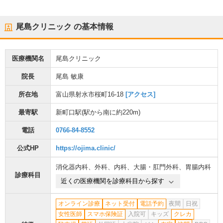
尾島クリニック
の基本情報
医療機関名
尾島クリニック
院長
尾島 敏康
所在地
富山県射水市桜町16-18
[アクセス]
最寄駅
新町口駅
(駅から
南に約220m
)
電話
0766-84-8552
公式HP
https://ojima.clinic/
消化器内科
、
外科
、
内科
、
大腸・肛門外科
、
胃腸内科
診療科目
近くの医療機関を診療科目から探す
オンライン診療
ネット受付
電話予約
夜間
日祝
女性医師
スマホ保険証
入院可
キッズ
クレカ