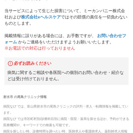
当サービスによって生じた損害について、ミーカンパニー株式会
社および
株式会社eヘルスケア
ではその賠償の責任を一切負わない
ものとします。
掲載情報に誤りがある場合には、お手数ですが、
お問い合わせフ
ォーム
からご連絡をいただけますようお願いいたします。
※お電話での対応は行っておりません
必ずお読みください
病気に関するご相談や各医院への個別のお問い合わせ・紹介な
どは受け付けておりません。
射水市
の
尾島クリニック
情報
病院なび では、
富山県
射水市
の
尾島クリニック
の
評判・求人・転職
情報を掲載してい
ます。
病院なび では市区町村別/診療科目別に病院・医院・薬局を探せるほか、予約ができる
医療機関や、キーワードでの検索も可能です。
病院を探したい時、診療時間を調べたい時、医師求人や看護師求人、薬剤師求人情報