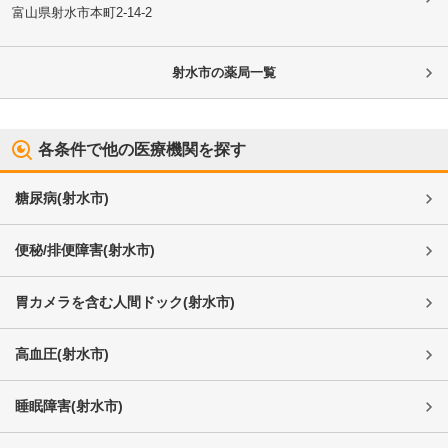
富山県射水市
本町2-14-2
射水市
の薬局一覧
各条件で他の医療機関を探す
糖尿病
(
射水市
)
便秘/排便障害
(
射水市
)
胃カメラを含む人間ドック
(
射水市
)
高血圧
(
射水市
)
睡眠障害
(
射水市
)