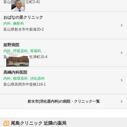
富山県射水市
立町2-41
おばなの里クリニック
内科, 麻酔科
富山県射水市
中新湊20-2
姫野病院
内科, 呼吸器科, 胃腸科, ...
富山県射水市
放生津町15-4
髙嶋内科医院
内科, 循環器科, 消化器科
富山県高岡市
中曾根119-1
射水市(消化器内科)の病院・クリニック一覧
尾島クリニック
近隣の薬局