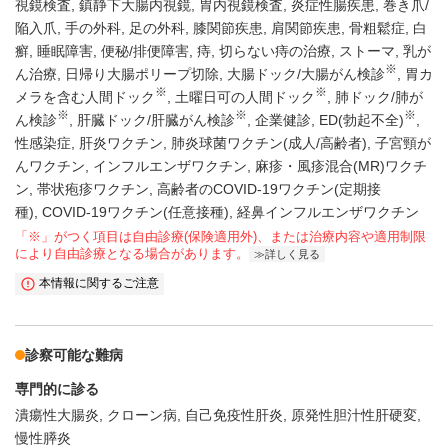
視鏡検査
鎮静下大腸内視鏡
胃内視鏡検査
炎症性腸疾患
巻き爪/
陥入爪
手の外科
足の外科
膝関節疾患
肩関節疾患
骨粗鬆症
白
癬
睡眠障害
便秘/排便障害
痔
切らない痔の治療
ストーマ
乳が
※
ん治療
日帰り大腸ポリープ切除
大腸ドック/大腸がん検診
胃カ
※
※
メラを含む人間ドック
土曜日可の人間ドック
肺ドック/肺が
※
※
※
ん検診
肝臓ドック/肝臓がん検診
企業健診
ED(勃起不全)
性感染症
肝炎ワクチン
肺炎球菌ワクチン(成人/高齢者)
子宮頸が
んワクチン
インフルエンザワクチン
麻疹・風疹混合(MR)ワクチ
ン
帯状疱疹ワクチン
高齢者のCOVID-19ワクチン(定期接
種)
COVID-19ワクチン(任意接種)
経鼻インフルエンザワクチン
「※」がつく項目は自由診療(保険適用外)、または治療内容や適用制限
により自由診療となる場合があります。
詳しく見る
本情報に関するご注意
診察可能な難病
専門的に診る
潰瘍性大腸炎
クローン病
自己免疫性肝炎
原発性胆汁性肝硬変
慢性膵炎