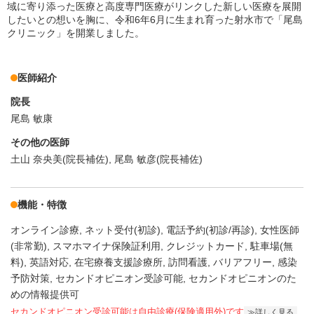
域に寄り添った医療と高度専門医療がリンクした新しい医療を展開
したいとの想いを胸に、令和6年6月に生まれ育った射水市で「尾島
クリニック」を開業しました。
医師紹介
院長
尾島 敏康
その他の医師
土山 奈央美(院長補佐), 尾島 敏彦(院長補佐)
機能・特徴
オンライン診療
ネット受付(初診)
電話予約(初診/再診)
女性医師
(非常勤)
スマホマイナ保険証利用
クレジットカード
駐車場(無
料)
英語対応
在宅療養支援診療所
訪問看護
バリアフリー
感染
予防対策
セカンドオピニオン受診可能
セカンドオピニオンのた
めの情報提供可
セカンドオピニオン受診可能
は自由診療(保険適用外)です
詳しく見る