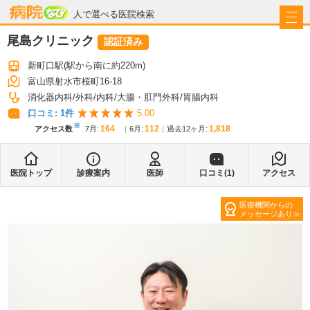
病院なび
人で選べる医院検索
尾島クリニック
認証済み
新町口駅
(駅から
南に約220m
)
富山県射水市桜町16-18
消化器内科
外科
内科
大腸・肛門外科
胃腸内科
口コミ:
1
件
5.00
※
164
112
1,818
アクセス数
7月
:
6月
:
過去12ヶ月:
医院トップ
診療案内
医師
口コミ(
1
)
アクセス
医療機関からの
メッセージあり