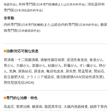
外科専門医
消化器外科
視鏡学会)
(日本専門医機構または日本外科学会)
専門医
(日本消化器外科学会)
非常勤
内科専門医
または総合内科専門医
糖尿
(日本専門医機構)
(日本内科学会)
病専門医
(日本糖尿病学会)
治療/対応可能な疾患
胃潰瘍・十二指腸潰瘍
過敏性腸症候群
逆流性食道炎
食道がん
胃がん
大腸がん
直腸がん
結腸がん
肝臓がん
すい臓がん
肺が
ん
気胸
尿路結石
尿道炎
亀頭包皮炎
尿失禁
腎盂腎炎
腎結石
前立腺肥大症
クラミジア感染症
過活動膀胱/UUI(切迫性尿失禁)
男性型脱毛症(AGA)
専門的な治療・特色
高血圧
禁煙治療
糖尿病
脂質異常症
大腸内視鏡検査
鎮静下胃内