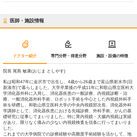
医師・施設情報
ドクター紹介
専門分野・得意分野
施設・設備の特徴
院長 尾島 敏康(おじま としやす)
私は昭和47年に金沢市で出生し、4歳から26歳まで富山県射水市(旧
新湊市)で暮らしました。大学卒業後の平成11年に和歌山県立医科大
学消化器外科に入局し、消化器疾患の一般診療、内視鏡診断・治
療、一般消化器外科手術、ロボット手術を中心とした内視鏡外科手
術を研鑽し、和歌山県立医科大学の中央内視鏡部次長、消化器外科
学講師として、消化器疾患における先端診療、外科手術、がんの基
礎研究に従事してまいりました。特に胃内視鏡・大腸内視鏡は実績
があり、限りなく痛みの少ない内視鏡検査を信条に行ってまいりま
した。
これまでの大学病院での診療経験や高難度手術経験を活かして、地