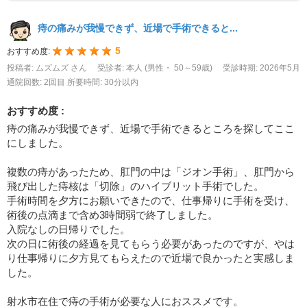
痔の痛みが我慢できず、近場で手術できると...
5
おすすめ度:
投稿者: ムズムズ さん
受診者: 本人 (男性・ 50～59歳)
受診時期: 2026年5月
通院回数: 2回目
所要時間: 30分以内
おすすめ度 :
痔の痛みが我慢できず、近場で手術できるところを探してここ
にしました。
複数の痔があったため、肛門の中は「ジオン手術」、肛門から
飛び出した痔核は「切除」のハイブリット手術でした。
手術時間を夕方にお願いできたので、仕事帰りに手術を受け、
術後の点滴まで含め3時間弱で終了しました。
入院なしの日帰りでした。
次の日に術後の経過を見てもらう必要があったのですが、やは
り仕事帰りに夕方見てもらえたので近場で良かったと実感しま
した。
射水市在住で痔の手術が必要な人におススメです。