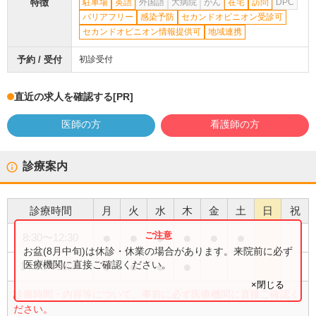
特徴
駐車場
英語
外国語
大病院
がん
在宅
訪問
DPC
バリアフリー
感染予防
セカンドオピニオン受診可
セカンドオピニオン情報提供可
地域連携
予約 / 受付
初診受付
直近の求人を確認する
[PR]
医師の方
看護師の方
診療案内
診療時間
月
火
水
木
金
土
日
祝
●
●
●
●
●
●
8:30
〜
12:30
お盆(8月中旬)は休診・休業の場合があります。来院前に必ず
●
●
●
●
医療機関に直接ご確認ください。
14:00
〜
18:30
×閉じる
診療時間・内容等について、事前に必ず医療機関に直接ご確認く
ださい。