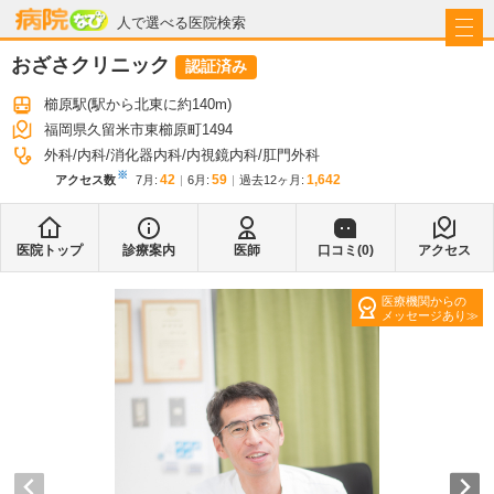
病院なび
人で選べる医院検索
おざさクリニック
認証済み
櫛原駅
(駅から
北東に約140m
)
福岡県久留米市東櫛原町1494
外科
内科
消化器内科
内視鏡内科
肛門外科
※
42
59
1,642
アクセス数
7月
:
6月
:
過去12ヶ月:
医院トップ
診療案内
医師
口コミ(
0
)
アクセス
医療機関からの
メッセージあり