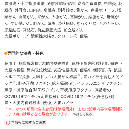
胃潰瘍・十二指腸潰瘍
過敏性腸症候群
逆流性食道炎
虫垂炎
花
粉症
外耳炎
口内炎
扁桃炎
副鼻腔炎
舌がん
声帯ポリープ
喉
頭がん
食道がん
胃がん
大腸がん
直腸がん
結腸がん
肝臓が
ん
すい臓がん
肺がん
気胸
帯状疱疹
ぎっくり腰
ものもらい
尿路結石
腎結石
前立腺肥大症
前立腺がん
大腸ポリープ, 潰瘍性大腸炎, クローン病, 便秘
専門的な治療・特色
高血圧
脂質異常症
大腸内視鏡検査
鎮静下胃内視鏡検査
鎮静下
大腸内視鏡
胃内視鏡検査
炎症性腸疾患
便秘/排便障害
痔
鼠径
※
ヘルニア/脱腸
大腸ドック/大腸がん検診
胃カメラを含む人間ド
※
ック
肺炎球菌ワクチン(成人/高齢者)
インフルエンザワクチン
麻疹・風疹混合(MR)ワクチン
帯状疱疹ワクチン
高齢者の
COVID-19ワクチン(定期接種)
COVID-19ワクチン(任意接種)
胃・大腸内視鏡検査, 便秘, 大腸カメラ
「※」がつく項目は自由診療(保険適用外)、または治療内容や適用制限
により自由診療となる場合があります。
詳しく見る
本情報に関するご注意