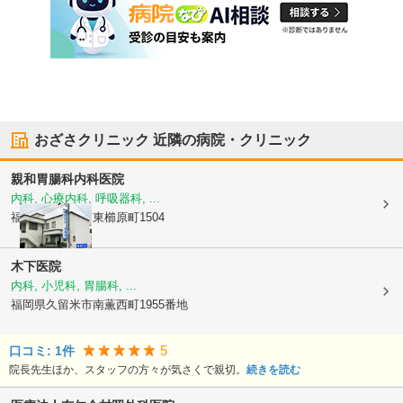
おざさクリニック
近隣の病院・クリニック
親和胃腸科内科医院
内科, 心療内科, 呼吸器科, ...
福岡県久留米市
東櫛原町1504
木下医院
内科, 小児科, 胃腸科, ...
福岡県久留米市
南薫西町1955番地
5
口コミ:
1
件
院長先生ほか、スタッフの方々が気さくで親切。
続きを読む