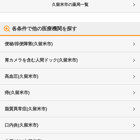
久留米市
の薬局一覧
各条件で他の医療機関を探す
便秘/排便障害
(
久留米市
)
胃カメラを含む人間ドック
(
久留米市
)
高血圧
(
久留米市
)
痔
(
久留米市
)
脂質異常症
(
久留米市
)
口内炎
(
久留米市
)