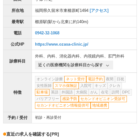
所在地
福岡県久留米市東櫛原町1494
[アクセス]
最寄駅
櫛原駅
(駅から
北東に約140m
)
電話
0942-32-1068
公式HP
https://www.ozasa-clinic.jp/
外科
、
内科
、
消化器内科
、
内視鏡内科
、
肛門外科
診療科目
近くの医療機関を診療科目から探す
オンライン診療
ネット受付
電話予約
夜間
日祝
女性医師
スマホ保険証
入院可
キッズ
クレカ
特徴
駐車場
英語
外国語
大病院
がん
在宅
訪問
DPC
バリアフリー
感染予防
セカンドオピニオン受診可
セカンドオピニオン情報提供可
地域連携
予約 / 受付
初診・再診受付
直近の求人を確認する
[PR]