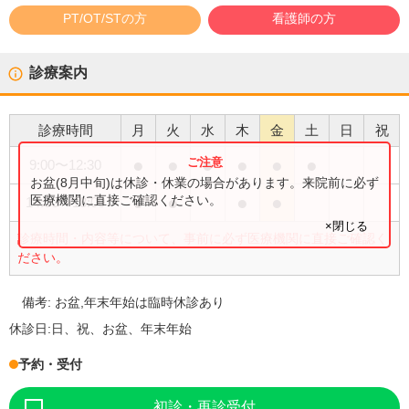
PT/OT/STの方
看護師の方
診療案内
診療時間
月
火
水
木
金
土
日
祝
●
●
●
●
●
●
9:00
〜
12:30
お盆(8月中旬)は休診・休業の場合があります。来院前に必ず
●
●
●
●
医療機関に直接ご確認ください。
14:00
〜
18:00
×閉じる
診療時間・内容等について、事前に必ず医療機関に直接ご確認く
ださい。
備考:
お盆,年末年始は臨時休診あり
休診日:
日、祝、お盆、年末年始
予約・受付
初診・再診受付