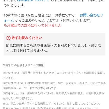
ものとします。
掲載情報に誤りがある場合には、お手数ですが、
お問い合わせフ
ォーム
からご連絡をいただけますようお願いいたします。
※お電話での対応は行っておりません
必ずお読みください
病気に関するご相談や各医院への個別のお問い合わせ・紹介な
どは受け付けておりません。
久留米市
の
おざさクリニック
情報
病院なび では、
福岡県
久留米市
の
おざさクリニック
の
評判・求人・転職
情報を掲載し
ています。
病院なび では市区町村別/診療科目別に病院・医院・薬局を探せるほか、予約ができる
医療機関や、キーワードでの検索も可能です。
病院を探したい時、診療時間を調べたい時、医師求人や看護師求人、薬剤師求人情報
を知りたい時に便利です。
また、役立つ医療コラムなども掲載していますので、是非ご覧になってください。
関連キーワード:
外科 / 内科 / 消化器内科 / 内視鏡内科 / クリニック / かかりつけ