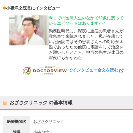
小篠洋之
院長
にインタビュー
今までの医師人生のなかで印象に残って
いるエピソードはありますか?
勤務医時代に、深夜に重症の患者さんが
救急車で来院されました。私が在籍して
いた病院ではその患者さんへの対応が困
難であったため他院に電話をして治療を
お願いしたところ、担当の先生が休日の
深夜にもかかわら…
でインタビュー全文を読む
DOCTORVIEW
おざさクリニック
の基本情報
医療機関名
おざさクリニック
院長
小篠 洋之