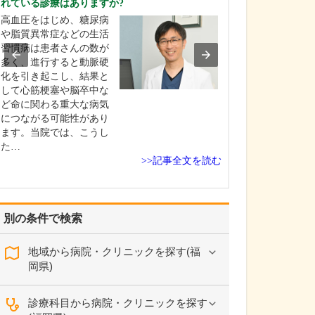
れている診療はありますか?
ピソードはありま
高血圧をはじめ、糖尿病
勤務医時代に、
や脂質異常症などの生活
症の患者さんが
習慣病は患者さんの数が
来院されました
多く、進行すると動脈硬
籍していた病院
化を引き起こし、結果と
患者さんへの対
して心筋梗塞や脳卒中な
であったため他
ど命に関わる重大な病気
をして治療をお
につながる可能性があり
ところ、担当の
ます。当院では、こうし
日の深夜にもか
た…
>>記事全文を読む
別の条件で検索
地域から病院・クリニックを探す(福
岡県)
診療科目から病院・クリニックを探す