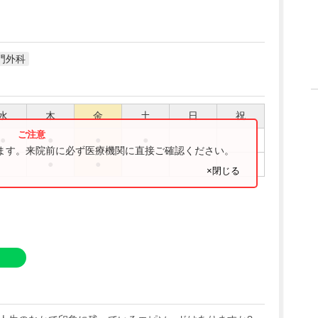
門外科
水
木
金
土
日
祝
●
●
●
●
ります。来院前に必ず医療機関に直接ご確認ください。
●
●
×閉じる