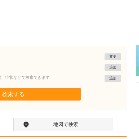
変更
追加
門、症状などで検索できます
追加
検索する
滋賀県大津市
ぜぜ駅前ひふ科・形成外科クリニック
地図で検索
藤村 大樹
院長
取材記事
クリニックの特徴や、今後力を入れていきたい