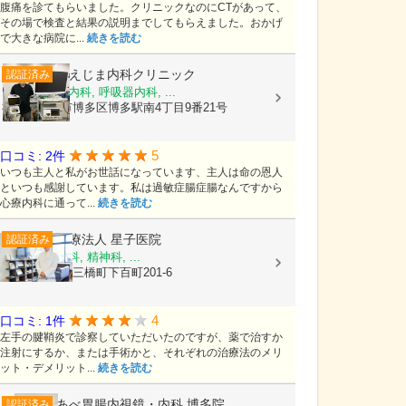
腹痛を診てもらいました。クリニックなのにCTがあって、
その場で検査と結果の説明までしてもらえました。おかげ
で大きな病院に...
続きを読む
そえじま内科クリニック
認証済み
内科, 消化器内科, 呼吸器内科, ...
福岡県福岡市博多区博多駅南4丁目9番21号
5
口コミ: 2件
いつも主人と私がお世話になっています、主人は命の恩人
といつも感謝しています。私は過敏症腸症腸なんですから
心療内科に通って...
続きを読む
医療法人
星子医院
認証済み
内科, 心療内科, 精神科, ...
福岡県柳川市三橋町下百町201-6
4
口コミ: 1件
左手の腱鞘炎で診察していただいたのですが、薬で治すか
注射にするか、または手術かと、それぞれの治療法のメリ
ット・デメリット...
続きを読む
あべ胃腸内視鏡・内科 博多院
認証済み