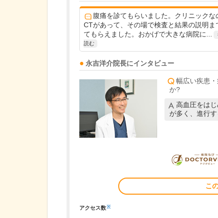
腹痛を診てもらいました。クリニックな
CTがあって、その場で検査と結果の説明ま
てもらえました。おかげで大きな病院に...
読む
永吉洋介
院長
にインタビュー
幅広い疾患・
か?
高血圧をはじ
が多く、進行す
こ
※
アクセス数