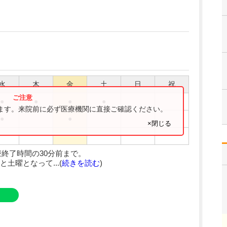
水
木
金
土
日
祝
●
●
●
●
ります。来院前に必ず医療機関に直接ご確認ください。
●
●
×閉じる
終了時間の30分前まで。
土曜となって...(
続きを読む
)