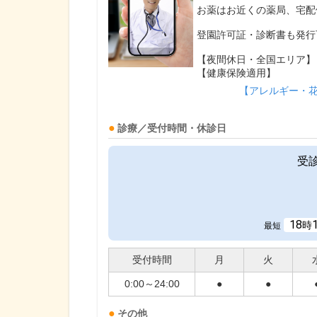
お薬はお近くの薬局、宅配
登園許可証・診断書も発行
【夜間休日・全国エリア】
【健康保険適用】
【アレルギー・
診療／受付時間・休診日
受
18
時
最短
受付時間
月
火
0:00～24:00
●
●
その他