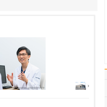
治療について伺えますか。
当院は、既存の治療法だ
けでなく、自由診療(自費
診療)も含めた治療法まで
幅広い選択肢をご提案で
きるようにしています。
患者さんの「治したい」
という切実なニーズに応
えられるように、患者さ
んの症状や困っている…
>>記事全文を読む