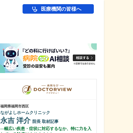
医療機関の皆様へ
医師(ドクター)の
福岡県福岡市西区
福岡県久留米市
ながよしホームクリニック
おざさクリニッ
永吉 洋介
小篠 洋之
院長
取材記事
幅広い疾患・症状に対応するなか、特に力を入
今までの医師人