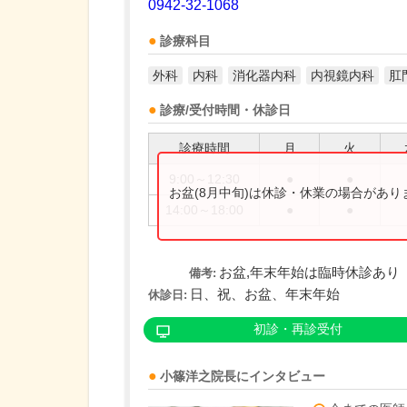
0942-32-1068
診療科目
外科
内科
消化器内科
内視鏡内科
肛
診療/受付時間・休診日
診療時間
月
火
9:00～12:30
●
●
お盆(8月中旬)は休診・休業の場合があ
14:00～18:00
●
●
お盆,年末年始は臨時休診あり
備考:
日、祝、お盆、年末年始
休診日:
初診・再診受付
小篠洋之
院長
にインタビュー