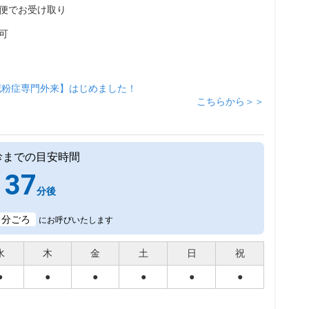
便でお受け取り
可
花粉症専門外来】はじめました！
こちらから＞＞
診までの目安時間
37
分後
1
分ごろ
にお呼びいたします
水
木
金
土
日
祝
●
●
●
●
●
●