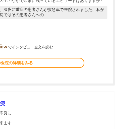
人生のなかで印象に残っているエピソードはありますか?
、深夜に重症の患者さんが救急車で来院されました。私が
院ではその患者さんへの…
DOCTORVIEW
でインタビュー全文を読む
の医院の詳細をみる
療
不良に
来ます