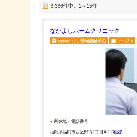
8,386
件中、
1～15件
ながよしホームクリニック
情報認証済み
3
医療機関による
口コミ
件
所在地・電話番号
福岡県福岡市西区野方1丁目4-1
[地図]