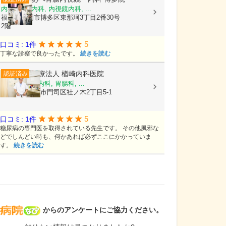
内科, 胃腸内科, 内視鏡内科, ...
福岡県福岡市博多区東那珂3丁目2番30号
2階
5
口コミ: 1件
丁寧な診察で良かったです。
続きを読む
医療法人
楢崎内科医院
認証済み
内科, 糖尿病内科, 胃腸科, ...
福岡県北九州市門司区社ノ木2丁目5-1
5
口コミ: 1件
糖尿病の専門医を取得されている先生です。 その他風邪な
どでしんどい時も、何かあれば必ずここにかかっていま
す。
続きを読む
病院なび
からのアンケートにご協力ください。