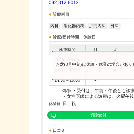
092-812-8012
診療科目
内科
消化器内科
肛門内科
外科
診療/受付時間・休診日
診療時間
月
火
9:00～13:00
●
●
お盆(8月中旬)は休診・休業の場合があ
14:30～18:00
●
14:30～19:00
●
・受付は、午前・午後とも診療
備考:
・女性医師による診療は、火曜午後と
日、祝
休診日:
初診受付
口コミ