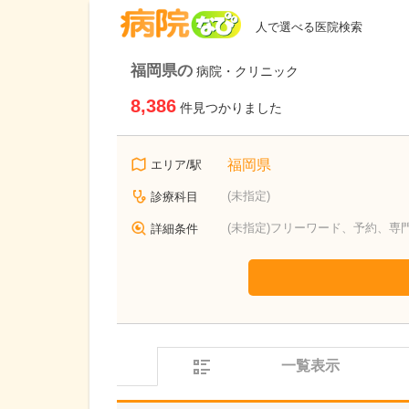
病院なび
人で選べる医院検索
福岡県の
病院・クリニック
8,386
件見つかりました
福岡県
エリア/駅
(未指定)
診療科目
(未指定)フリーワード、予約、専
詳細条件
一覧表示